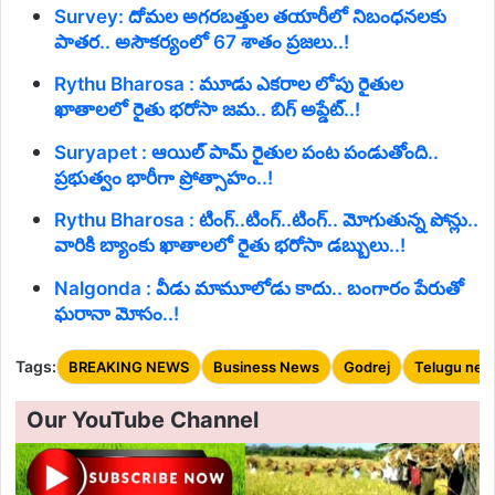
Survey: దోమల అగరబత్తుల తయారీలో నిబంధనలకు
పాతర.. అసౌకర్యంలో 67 శాతం ప్రజలు..!
Rythu Bharosa : మూడు ఎకరాల లోపు రైతుల
ఖాతాలలో రైతు భరోసా జమ.. బిగ్ అప్డేట్..!
Suryapet : ఆయిల్ పామ్ రైతుల పంట పండుతోంది..
ప్రభుత్వం భారీగా ప్రోత్సాహం..!
Rythu Bharosa : టింగ్..టింగ్..టింగ్.. మోగుతున్న పోన్లు..
వారికి బ్యాంకు ఖాతాలలో రైతు భరోసా డబ్బులు..!
Nalgonda : వీడు మామూలోడు కాదు.. బంగారం పేరుతో
ఘరానా మోసం..!
Tags:
BREAKING NEWS
Business News
Godrej
Telugu new
Our YouTube Channel