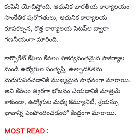
కంపెనీ యోచిస్తోంది. ఆధునిక భారతీయ కార్యాలయం
సాంకేతిక పురోగతులు, ఆధునిక కార్యాలయ
రూపకల్పన, కొత్త కార్యాలయ సెటప్‌ల ద్వారా
గణనీయంగా మారింది.
కార్పొరేట్ కేఫ్‌లు కేవలం సౌకర్యవంతమైన సౌకర్యాల
నుండి ఉద్యోగుల సంతృప్తి, ఉత్పాదకతను
మెరుగుపరచడానికి ముఖ్యమైన సాధనంగా మారాయి.
అవి కేవలం త్వరగా భోజనం చేయడానికి మాత్రమే
కాకుండా, ఉద్యోగుల మధ్య కమ్యూనిటీ, శ్రేయస్సు
భావాన్ని పెంపొందించడంలో కేంద్రంగా మారాయి.
MOST READ :