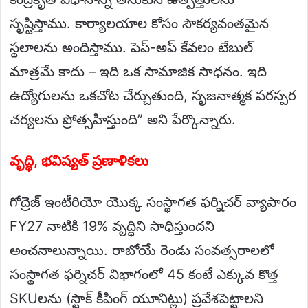
సృష్టిస్తాము. కార్యాలయాల కోసం సౌకర్యవంతమైన
స్థలాలను అందిస్తాము. పెప్-అప్ కేవలం టేబుల్
మాత్రమే కాదు – ఇది ఒక సామాజిక సాధనం. ఇది
ఉద్యోగులను ఒకచోట చేర్చుతుంది, సృజనాత్మక పరస్పర
చర్యలను ప్రోత్సహిస్తుంది” అని పేర్కొన్నారు.
వృద్ధి, భవిష్యత్ ప్రణాళికలు
గోద్రెజ్ ఇంటీరియో యొక్క సంస్థాగత ఫర్నిచర్ వ్యాపారం
FY27 నాటికి 19% వృద్ధిని సాధిస్తుందని
అంచనాలున్నాయి. రాబోయే రెండు సంవత్సరాలలో
సంస్థాగత ఫర్నిచర్ విభాగంలో 45 కంటే ఎక్కువ కొత్త
SKUలను (స్టాక్ కీపింగ్ యూనిట్లు) ప్రవేశపెట్టాలని