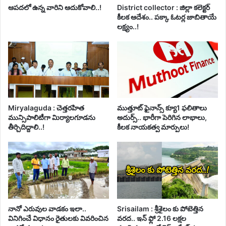
ఆపదలో ఉన్న వారిని ఆదుకోవాలి..!
District collector : జిల్లా కలెక్టర్
కీలక ఆదేశం.. పక్కా ఓటర్ల జాబితాయే
లక్ష్యం..!
Miryalaguda : చెత్తరహిత
ముత్తూట్ ఫైనాన్స్ క్యూ1 ఫలితాలు
మున్సిపాలిటీగా మిర్యాలగూడను
అదుర్స్.. భారీగా పెరిగిన లాభాలు,
తీర్చిదిద్దాలి..!
కీలక నాయకత్వ మార్పులు!
నానో ఎరువుల వాడకం ఇలా..
Srisailam : శ్రీశైలం కు పోటెత్తిన
వినిగించే విధానం రైతులకు వివరించిన
వరద.. ఇన్ ఫ్లో 2.16 లక్షల