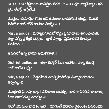
Srisailam : శ్రీశైలంకు పోటెత్తిన వరద.. 2.49 లక్షల క్యూసెక్కుల ఇన్
ఫ్లో.. లేటెస్ట్ అప్డేట్..!
ముగ్గురు కుమార్తెల కోసం జీవితమంతా ధారపోసిన తండ్రి.. చివరికి
వీడియో కాల్ లోనే కడసారి వీడ్కోలు..!
Miryalaguda : మిర్యాలగూడలో రోడ్డు ప్రమాదాలు తగ్గించెందుకు
జిల్లా ఎస్పీ ప్రత్యేక చర్యలు.. బ్లాక్ స్పాట్లు, ప్రమాదకర కూడళ్లు
పరిశీలన..!
ఆపదలో ఉన్న వారిని ఆదుకోవాలి..!
District collector : జిల్లా కలెక్టర్ కీలక ఆదేశం.. పక్కా ఓటర్ల
జాబితాయే లక్ష్యం..!
Miryalaguda : చెత్తరహిత మున్సిపాలిటీగా మిర్యాలగూడను
తీర్చిదిద్దాలి..!
ముత్తూట్ ఫైనాన్స్ క్యూ1 ఫలితాలు అదుర్స్.. భారీగా పెరిగిన లాభాలు,
కీలక నాయకత్వ మార్పులు!
నానో ఎరువుల వాడకం ఇలా.. వినిగించే విధానం రైతులకు వివరించిన