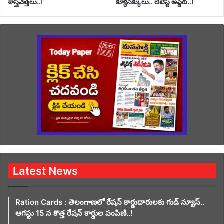
శాస్త్రవేత్తలు..!
క్యూసెక్కులు.. లేటెస్ట్ అప్డేట్..!
Latest News
Ration Cards : తెలంగాణలో రేషన్ కార్డుదారులకు గుడ్ న్యూస్..
ఆగస్టు 15 న కొత్త రేషన్ కార్డుల పంపిణి..!