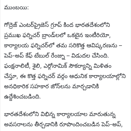
ముంబయి:
గోద్రెజ్ ఎంటర్‌ప్రైజెస్ గ్రూప్ కింద భారతదేశంలోని
ప్రముఖ ఫర్నిచర్ బ్రాండ్‌లలో ఒకటైన ఇంటీరియో,
కార్యాలయ ఫర్నిచర్‌లో తమ సరికొత్త ఆవిష్కరణను –
పెప్-అప్ కేఫ్ టేబుల్ రేంజ్ను – విడుదల చేసింది.
ఫంక్షనాలిటీ, శైలి, ఎర్గోనామిక్ సౌకర్యాన్ని మిళితం
చేస్తూ, ఈ కొత్త ఫర్నిచర్ వర్గం ఆధునిక కార్యాలయాల్లోని
అనధికారిక సహకార జోన్‌లను మార్చడానికి
ఉద్దేశించబడింది.
భారతదేశంలోని విభిన్న కార్యాలయాల మారుతున్న
అవసరాలను తీర్చడానికి రూపొందించబడిన పెప్-అప్,