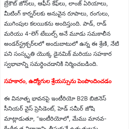
బ్రేకౌట్ జోన్‌లు, ఆఫీస్ కేఫ్‌లు, లాంజ్ ఏరియాలు,
మీటింగ్ కార్నర్‌లకు అనువైన రూపాలు, రంగులు,
ముగింపుల కలయికను అందిస్తుంది. పాడ్, రాడ్
మరియు 4-లెగ్ టేబుల్స్ అనే మూడు సమకాలీన
అండర్‌స్ట్రక్చర్‌లలో అందుబాటులో ఉన్న ఈ శ్రేణి, నేటి
పని సంస్కృతి యొక్క డైనమిక్ మరియు సహకార
స్వభావాన్ని సమర్ధించడానికి నిర్మించబడింది.
సహకారం, ఉద్యోగుల శ్రేయస్సును పెంపొందించడం
ఈ వినూత్న భావనపై ఇంటీరియో B2B బిజినెస్
సీనియర్ వైస్ ప్రెసిడెంట్, హెడ్ సమీర్ జోషి
మాట్లాడుతూ, “ఇంటీరియోలో, మేము మానవ-
కేంద్రీకృత విధానాన్ని తీసుకునే ఉత్పత్తులను