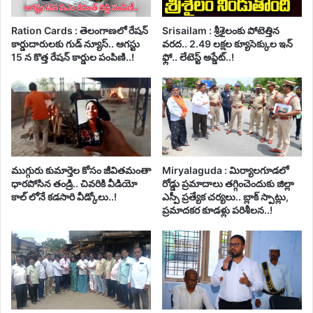
Ration Cards : తెలంగాణలో రేషన్
Srisailam : శ్రీశైలంకు పోటెత్తిన
కార్డుదారులకు గుడ్ న్యూస్.. ఆగస్టు
వరద.. 2.49 లక్షల క్యూసెక్కుల ఇన్
15 న కొత్త రేషన్ కార్డుల పంపిణి..!
ఫ్లో.. లేటెస్ట్ అప్డేట్..!
ముగ్గురు కుమార్తెల కోసం జీవితమంతా
Miryalaguda : మిర్యాలగూడలో
ధారపోసిన తండ్రి.. చివరికి వీడియో
రోడ్డు ప్రమాదాలు తగ్గించెందుకు జిల్లా
కాల్ లోనే కడసారి వీడ్కోలు..!
ఎస్పీ ప్రత్యేక చర్యలు.. బ్లాక్ స్పాట్లు,
ప్రమాదకర కూడళ్లు పరిశీలన..!