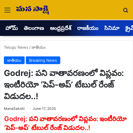
Menu
Se
హోమ్
తెలంగాణ
ఆంధ్రప్రదేశ్
రాజకీయం
సినిమా
క్రై
Telugu News
/
జాతీయం
జాతీయం
Breaking News
Godrej: పని వాతావరణంలో విప్లవం:
ఇంటీరియో ‘పెప్-అప్’ టేబుల్ రేంజ్
విడుదల..!
Send
ManaSakshi
June 17, 2025
an
email
Godrej: పని వాతావరణంలో విప్లవం: ఇంటీరియో
‘పెప్-అప్’ టేబుల్ రేంజ్ విడుదల..!