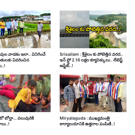
వుల వాడకం ఇలా.. వినిగించే
Srisailam : శ్రీశైలం కు పోటెత్తిన వరద..
ైతులకు వివరించిన
ఇన్ ఫ్లో 2.16 లక్షల క్యూసెక్కులు.. లేటెస్ట్
లు..!
అప్డేట్..!
ో బోల్తా… పలువురికి
Miryalaguda : ముఖ్యమంత్రి
ాలు..!
కార్యాలయానికి ఉత్తరాల పంపిణీ..!