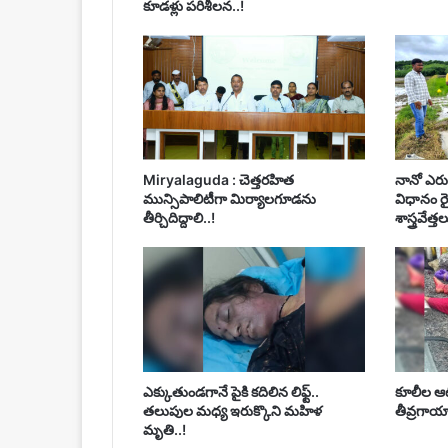
కూడళ్లు పరిశీలన..!
Miryalaguda : చెత్తరహిత
నానో ఎరు
మున్సిపాలిటీగా మిర్యాలగూడను
విధానం ర
తీర్చిదిద్దాలి..!
శాస్త్రవేత్త
ఎక్కుతుండగానే పైకి కదిలిన లిఫ్ట్‌..
కూలీల ఆట
తలుపుల మధ్య ఇరుక్కొని మహిళ
తీవ్రగాయ
మృతి..!