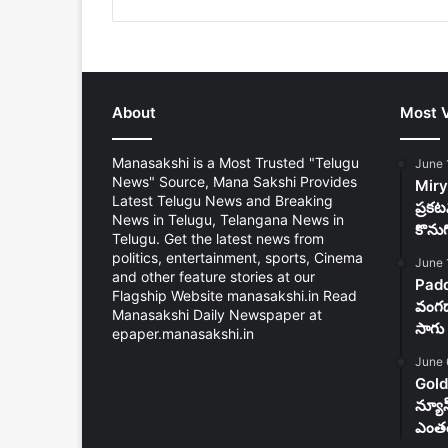
About
Most 
Manasakshi is a Most Trusted "Telugu
June 
News" Source, Mana Sakshi Provides
Mirya
Latest Telugu News and Breaking
ప్రకట
News in Telugu, Telangana News in
కొను
Telugu. Get the latest news from
politics, entertainment, sports, Cinema
June 
and other feature stories at our
Padd
Flagship Website manasakshi.in Read
వంగడా
Manasakshi Daily Newspaper at
సాగు 
epaper.manasakshi.in
June 
Gold
న్యూ
ఎంతం