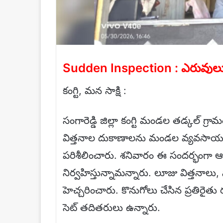
Sudden Inspection : ఎరువులు, వ
కంగ్టి, మన సాక్షి :
సంగారెడ్డి జిల్లా కంగ్టి మండల తడ్కల్ గ్రామంల
విత్తనాల దుకాణాలను మండల వ్యవసాయఅధిక
పరిశీలించారు. శనివారం ఈ సందర్భంగా ఆయ
నిర్వహిస్తున్నామన్నారు. లూజు విత్తనాలు
హెచ్చరించారు. కొనుగోలు చేసిన ప్రతిరైత
సెట్ తదితరులు ఉన్నారు.