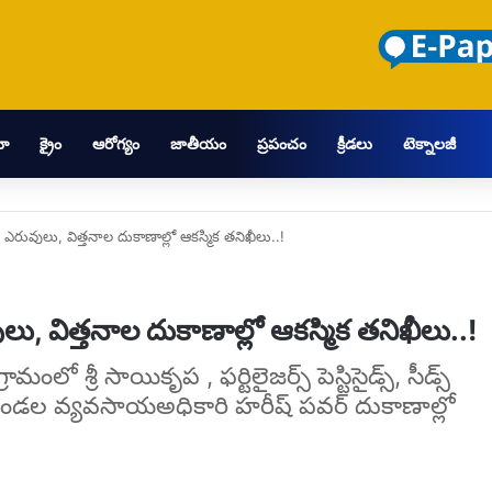
మా
క్రైం
ఆరోగ్యం
జాతీయం
ప్రపంచం
క్రీడలు
టెక్నాలజీ
రువులు, విత్తనాల దుకాణాల్లో ఆకస్మిక తనిఖీలు..!
 విత్తనాల దుకాణాల్లో ఆకస్మిక తనిఖీలు..!
ామంలో శ్రీ సాయికృప , ఫర్టిలైజర్స్ పెస్టిసైడ్స్, సీడ్స్
ండల వ్యవసాయఅధికారి హరీష్ పవర్ దుకాణాల్లో