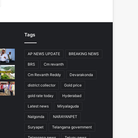
Tags
AP NEWS UPDATE
BREAKING NEWS
BRS
Cm revanth
Cm Revanth Reddy
Devarakonda
district collector
Gold price
gold rate today
Hyderabad
Latest news
Miryalaguda
Nalgonda
NARAYANPET
Suryapet
Telangana government
Telangana news
Telugu news