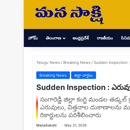
హోమ్
తెలంగాణ
ఆంధ్రప్రదేశ్
రాజకీయం
సిని
Telugu News
/
Breaking News
/
Sudden Inspection : ఎ
Breaking News
జిల్లా వార్తలు
Sudden Inspection : ఎరువులు,
సంగారెడ్డి జిల్లా కంగ్టి మండల తడ్కల్ గ్ర
ఎరువులు, విత్తనాల దుకాణాలను మ
రికార్డులను పరిశీలించారు
Send
ManaSakshi
May 31, 2026
an