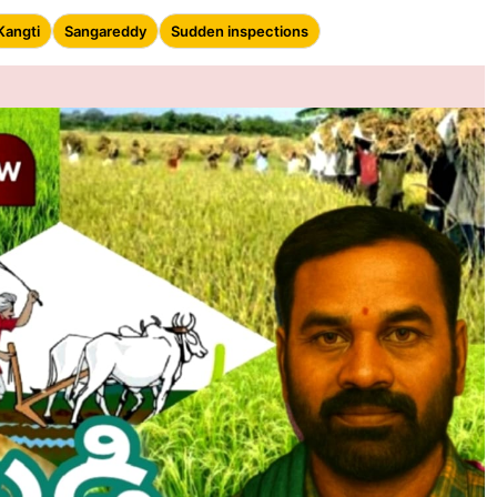
Kangti
Sangareddy
Sudden inspections