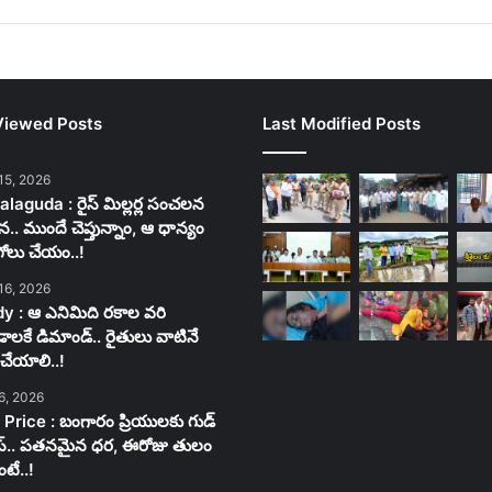
Viewed Posts
Last Modified Posts
15, 2026
laguda : రైస్ మిల్లర్ల సంచలన
న.. ముందే చెప్తున్నాం, ఆ ధాన్యం
గోలు చేయం..!
16, 2026
y : ఆ ఎనిమిది రకాల వరి
లకే డిమాండ్.. రైతులు వాటినే
చేయాలి..!
6, 2026
 Price : బంగారం ప్రియులకు గుడ్
స్.. పతనమైన ధర, ఈరోజు తులం
టే..!