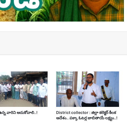
t
్న వారిని ఆదుకోవాలి..!
District collector : జిల్లా కలెక్టర్ కీలక
ఆదేశం.. పక్కా ఓటర్ల జాబితాయే లక్ష్యం..!