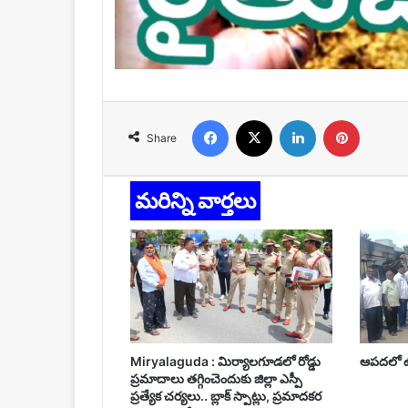
Facebook
X
LinkedIn
Pinteres
Share
మరిన్ని వార్తలు
Miryalaguda : మిర్యాలగూడలో రోడ్డు
ఆపదలో ఉన
ప్రమాదాలు తగ్గించెందుకు జిల్లా ఎస్పీ
ప్రత్యేక చర్యలు.. బ్లాక్ స్పాట్లు, ప్రమాదకర