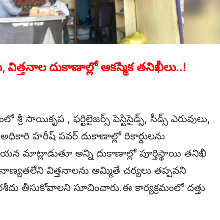
ిత్తనాల దుకాణాల్లో ఆకస్మిక తనిఖీలు..!
ో శ్రీ సాయికృప , ఫర్టిలైజర్స్ పెస్టిసైడ్స్, సీడ్స్ ఎరువులు,
ారి హరీష్ పవర్ దుకాణాల్లో రికార్డులను
న మాట్లాడుతూ అన్ని దుకాణాల్లో పూర్తిస్థాయి తనిఖీ
, నాణ్యతలేని విత్తనాలను అమ్మితే చర్యలు తప్పవని
ు రశీదు తీసుకోవాలని సూచించారు.ఈ కార్యక్రమంలో దత్తు