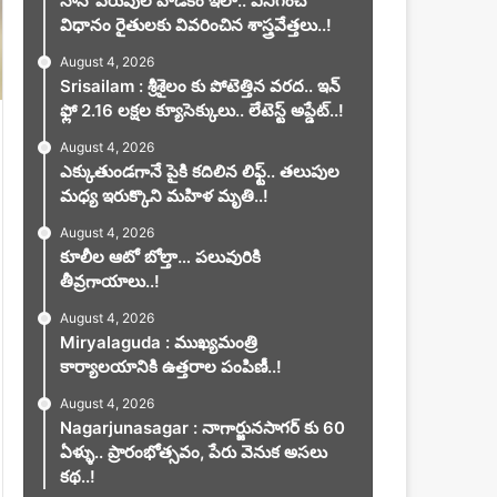
నానో ఎరువుల వాడకం ఇలా.. వినిగించే
విధానం రైతులకు వివరించిన శాస్త్రవేత్తలు..!
August 4, 2026
Srisailam : శ్రీశైలం కు పోటెత్తిన వరద.. ఇన్
ఫ్లో 2.16 లక్షల క్యూసెక్కులు.. లేటెస్ట్ అప్డేట్..!
August 4, 2026
ఎక్కుతుండగానే పైకి కదిలిన లిఫ్ట్‌.. తలుపుల
మధ్య ఇరుక్కొని మహిళ మృతి..!
August 4, 2026
కూలీల ఆటో బోల్తా… పలువురికి
తీవ్రగాయాలు..!
August 4, 2026
Miryalaguda : ముఖ్యమంత్రి
కార్యాలయానికి ఉత్తరాల పంపిణీ..!
August 4, 2026
Nagarjunasagar : నాగార్జునసాగర్ కు 60
ఏళ్ళు.. ప్రారంభోత్సవం, పేరు వెనుక అసలు
కథ..!