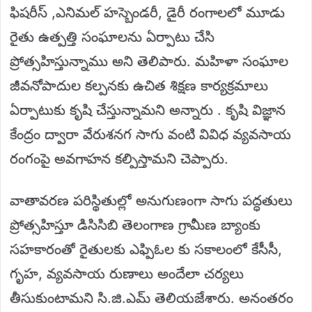
ఫిషరీస్ ,ఎనిమల్ హస్బెండరీ, డైరీ రంగాలలో మూడు
రైతు ఉత్పత్తి సంఘాలను ఏర్పాటు చేసి
ప్రోత్సహిస్తున్నాము అని తెలిపారు. మహిళా సంఘాల
జీవనోపాదుల కల్పనకు ఉచిత శిక్షణ కార్యక్రమాలు
ఏర్పాటుకు కృషి చేస్తున్నామని అన్నారు . కృషి విజ్ఞాన
కేంద్రం ద్వారా వేరుశనగ సాగు వంటి వివిధ వ్యవసాయ
రంగంపై అవగాహన కల్పిస్తామని చెప్పారు.
వాతావరణ పరిస్థితుల్లో అనుగుణంగా సాగు పద్ధతులు
ప్రోత్సహిస్తూ డిసిసిబి తెలంగాణ గ్రామీణ బ్యాంకు
సహకారంతో రైతులకు ఎఫ్పిఓల కు సకాలంలో కేసీసీ,
గృహ, వ్యవసాయ రుణాలు అందేలా చర్యలు
తీసుకుంటామని సి.జి.ఎమ్ తెలియజేశారు. అనంతరం