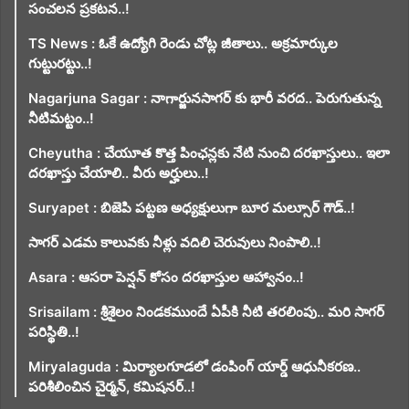
సంచలన ప్రకటన..!
TS News : ఓకే ఉద్యోగి రెండు చోట్ల జీతాలు.. అక్రమార్కుల
గుట్టురట్టు..!
Nagarjuna Sagar : నాగార్జునసాగర్ కు భారీ వరద.. పెరుగుతున్న
నీటిమట్టం..!
Cheyutha : చేయూత కొత్త పింఛన్లకు నేటి నుంచి దరఖాస్తులు.. ఇలా
దరఖాస్తు చేయాలి.. వీరు అర్హులు..!
Suryapet : బిజెపి పట్టణ అధ్యక్షులుగా బూర మల్సూర్ గౌడ్..!
సాగర్ ఎడమ కాలువకు నీళ్లు వదిలి చెరువులు నింపాలి..!
Asara : ఆసరా పెన్షన్ కోసం దరఖాస్తుల ఆహ్వానం..!
Srisailam : శ్రీశైలం నిండకముందే ఏపీకి నీటి తరలింపు.. మరి సాగర్
పరిస్థితి..!
Miryalaguda : మిర్యాలగూడలో డంపింగ్ యార్డ్ ఆధునీకరణ..
పరిశీలించిన చైర్మన్, కమిషనర్..!