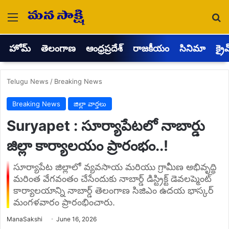
Menu
Se
హోమ్
తెలంగాణ
ఆంధ్రప్రదేశ్
రాజకీయం
సినిమా
క్రై
Telugu News
/
Breaking News
Breaking News
జిల్లా వార్తలు
Suryapet : సూర్యాపేటలో నాబార్డు
జిల్లా కార్యాలయం ప్రారంభం..!
సూర్యాపేట జిల్లాలో వ్యవసాయ మరియు గ్రామీణ అభివృద్ధి
మరింత వేగవంతం చేసేందుకు నాబార్డ్ డిస్ట్రిక్ట్ డెవలప్మెంట్
కార్యాలయాన్ని నాబార్డ్ తెలంగాణ సిజిఎం ఉదయ భాస్కర్
మంగళవారం ప్రారంభించారు.
Send
ManaSakshi
June 16, 2026
an