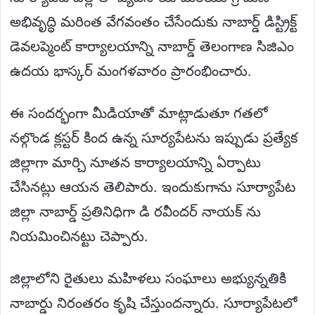
అభివృద్ధి మరింత వేగవంతం చేసేందుకు నాబార్డ్ డిస్ట్రిక్ట్
డెవలప్మెంట్ కార్యాలయాన్ని నాబార్డ్ తెలంగాణ సిజిఎం
ఉదయ భాస్కర్ మంగళవారం ప్రారంభించారు.
ఈ సందర్భంగా మీడియాతో మాట్లాడుతూ గతలో
నల్గొండ క్లస్టర్ కింద ఉన్న సూర్యపేటను ఇప్పుడు ప్రత్యేక
జిల్లాగా మార్చి నూతన కార్యాలయాన్ని ఏర్పాటు
చేసినట్లు ఆయన తెలిపారు. ఇందుకుగాను సూర్యాపేట
జిల్లా నాబార్డ్ ప్రతినిధిగా డి రవీందర్ నాయక్ ను
నియమించినట్టు చెప్పారు.
జిల్లాలోని రైతులు మహిళలు సంఘాలు అభ్యున్నతికి
నాబార్డు నిరంతరం కృషి చేస్తుందన్నారు. సూర్యాపేటలో