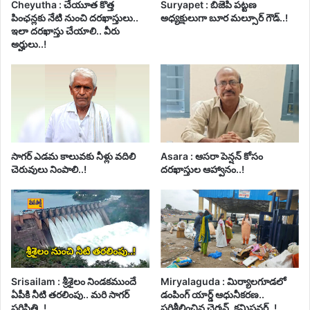
Cheyutha : చేయూత కొత్త
Suryapet : బిజెపి పట్టణ
పింఛన్లకు నేటి నుంచి దరఖాస్తులు..
అధ్యక్షులుగా బూర మల్సూర్ గౌడ్..!
ఇలా దరఖాస్తు చేయాలి.. వీరు
అర్హులు..!
సాగర్ ఎడమ కాలువకు నీళ్లు వదిలి
Asara : ఆసరా పెన్షన్ కోసం
చెరువులు నింపాలి..!
దరఖాస్తుల ఆహ్వానం..!
Srisailam : శ్రీశైలం నిండకముందే
Miryalaguda : మిర్యాలగూడలో
ఏపీకి నీటి తరలింపు.. మరి సాగర్
డంపింగ్ యార్డ్ ఆధునీకరణ..
పరిస్థితి..!
పరిశీలించిన చైర్మన్, కమిషనర్..!