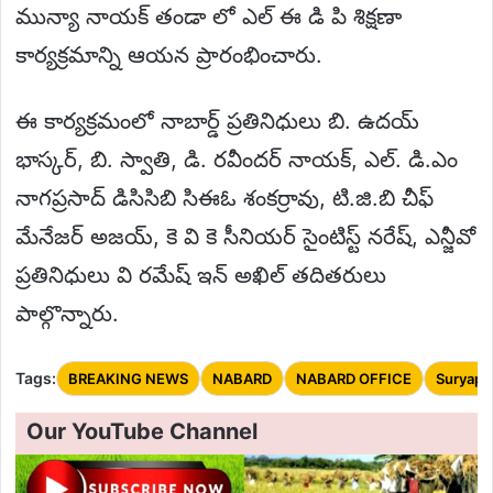
మున్యా నాయక్ తండా లో ఎల్ ఈ డి పి శిక్షణా
కార్యక్రమాన్ని ఆయన ప్రారంభించారు.
ఈ కార్యక్రమంలో నాబార్డ్ ప్రతినిధులు బి. ఉదయ్
భాస్కర్, బి. స్వాతి, డి. రవీందర్ నాయక్, ఎల్. డి.ఎం
నాగప్రసాద్ డిసిసిబి సిఈఓ శంకర్రావు, టి.జి.బి చీఫ్
మేనేజర్ అజయ్, కె వి కె సీనియర్ సైంటిస్ట్ నరేష్, ఎన్జీవో
ప్రతినిధులు వి రమేష్ ఇన్ అఖిల్ తదితరులు
పాల్గొన్నారు.
Tags:
BREAKING NEWS
NABARD
NABARD OFFICE
Suryape
Our YouTube Channel