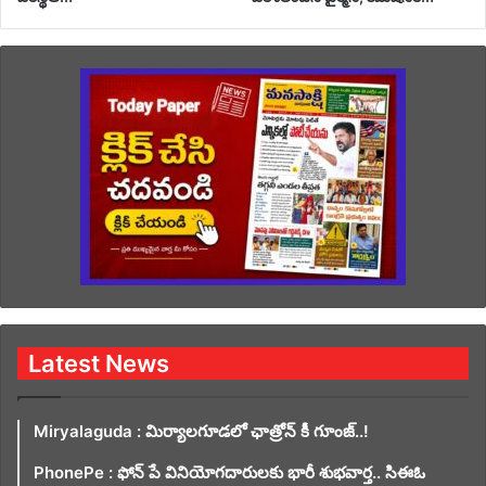
Latest News
Miryalaguda : మిర్యాలగూడలో ఛాత్రోన్ కీ గూంజ్..!
PhonePe : ఫోన్ పే వినియోగదారులకు భారీ శుభవార్త.. సిఈఓ