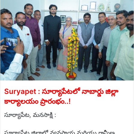
email
Suryapet : సూర్యాపేటలో నాబార్డు జిల్లా
కార్యాలయం ప్రారంభం..!
సూర్యాపేట, మనసాక్షి :
సూర్యాపేట జిల్లాలో వ్యవసాయ మరియు గ్రామీణ