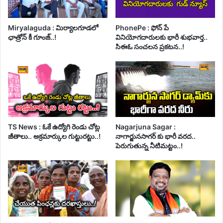
Miryalaguda : మిర్యాలగూడలో
PhonePe : ఫోన్ పే
ఛాత్రోన్ కీ గూంజ్..!
వినియోగదారులకు భారీ శుభవార్త..
సిఈఓ సంచలన ప్రకటన..!
TS News : ఓకే ఉద్యోగి రెండు చోట్ల
Nagarjuna Sagar :
జీతాలు.. అక్రమార్కుల గుట్టురట్టు..!
నాగార్జునసాగర్ కు భారీ వరద..
పెరుగుతున్న నీటిమట్టం..!