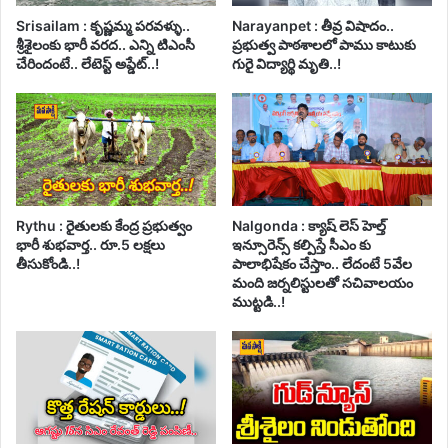
Srisailam : కృష్ణమ్మ పరవళ్ళు..
Narayanpet : తీవ్ర విషాదం..
శ్రీశైలంకు భారీ వరద.. ఎన్ని టిఎంసీ
ప్రభుత్వ పాఠశాలలో పాము కాటుకు
చేరిందంటే.. లేటెస్ట్ అప్డేట్..!
గురై విద్యార్థి మృతి..!
Rythu : రైతులకు కేంద్ర ప్రభుత్వం
Nalgonda : క్యాష్ లెస్ హెల్త్
భారీ శుభవార్త.. రూ.5 లక్షలు
ఇన్సూరెన్స్ కల్పిస్తే సీఎం కు
తీసుకోండి..!
పాలాభిషేకం చేస్తాం.. లేదంటే 5వేల
మంది జర్నలిస్టులతో సచివాలయం
ముట్టడి..!