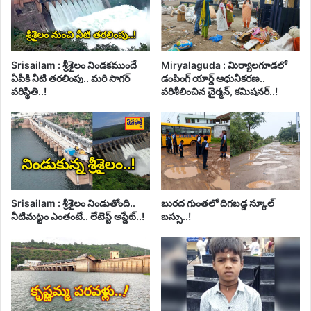
Srisailam : శ్రీశైలం నిండకముందే
Miryalaguda : మిర్యాలగూడలో
ఏపీకి నీటి తరలింపు.. మరి సాగర్
డంపింగ్ యార్డ్ ఆధునీకరణ..
పరిస్థితి..!
పరిశీలించిన చైర్మన్, కమిషనర్..!
Srisailam : శ్రీశైలం నిండుతోంది..
బురద గుంతలో దిగబడ్డ స్కూల్
నీటిమట్టం ఎంతంటే.. లేటెస్ట్ అప్డేట్..!
బస్సు..!