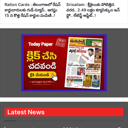
Ration Cards : తెలంగాణలో రేషన్
Srisailam : శ్రీశైలంకు పోటెత్తిన
కార్డుదారులకు గుడ్ న్యూస్.. ఆగస్టు
వరద.. 2.49 లక్షల క్యూసెక్కుల ఇన్
15 న కొత్త రేషన్ కార్డుల పంపిణి..!
ఫ్లో.. లేటెస్ట్ అప్డేట్..!
Latest News