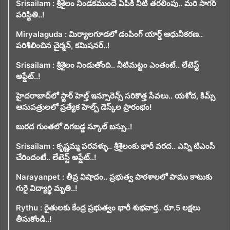
Srisailam : శ్రీశైలం నిండకముందే ఏపీకి నీటి తరలింపు.. మరి సాగర్
పరిస్థితి..!
Miryalaguda : మిర్యాలగూడలో డంపింగ్ యార్డ్ ఆధునీకరణ..
పరిశీలించిన చైర్మన్, కమిషనర్..!
Srisailam : శ్రీశైలం నిండుతోంది.. నీటిమట్టం ఎంతంటే.. లేటెస్ట్
అప్డేట్..!
హైదరాబాద్‌లో స్టార్ హెల్త్ ఇన్సూరెన్స్ సరికొత్త సేవలు.. యశోద, కిమ్స్
ఆసుపత్రులలో ప్రత్యేక హెల్ప్ డెస్క్‌ల ప్రారంభం!
బురద గుంతలో దిగబడ్డ స్కూల్ బస్సు..!
Srisailam : కృష్ణమ్మ పరవళ్ళు.. శ్రీశైలంకు భారీ వరద.. ఎన్ని టిఎంసీ
చేరిందంటే.. లేటెస్ట్ అప్డేట్..!
Narayanpet : తీవ్ర విషాదం.. ప్రభుత్వ పాఠశాలలో పాము కాటుకు
గురై విద్యార్థి మృతి..!
Rythu : రైతులకు కేంద్ర ప్రభుత్వం భారీ శుభవార్త.. రూ.5 లక్షలు
తీసుకోండి..!