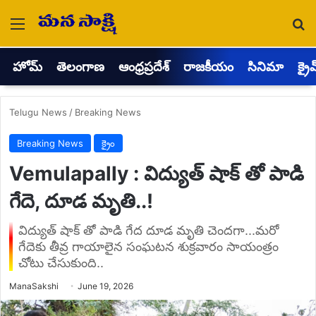
Menu
Se
హోమ్
తెలంగాణ
ఆంధ్రప్రదేశ్
రాజకీయం
సినిమా
క్రై
Telugu News
/
Breaking News
Breaking News
క్రైం
Vemulapally : విద్యుత్ షాక్ తో పాడి
గేదె, దూడ మృతి..!
విద్యుత్ షాక్ తో పాడి గేద దూడ మృతి చెందగా...మరో
గేదెకు తీవ్ర గాయాలైన సంఘటన శుక్రవారం సాయంత్రం
చోటు చేసుకుంది..
Send
ManaSakshi
June 19, 2026
an
email