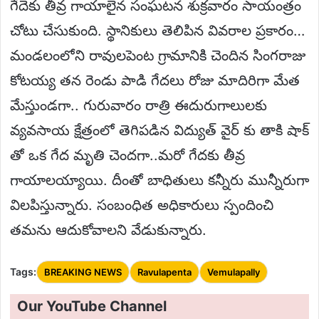
గేదెకు తీవ్ర గాయాలైన సంఘటన శుక్రవారం సాయంత్రం
చోటు చేసుకుంది. స్థానికులు తెలిపిన వివరాల ప్రకారం…
మండలంలోని రావులపెంట గ్రామానికి చెందిన సింగరాజు
కోటయ్య తన రెండు పాడి గేదలు రోజు మాదిరిగా మేత
మేస్తుండగా.. గురువారం రాత్రి ఈదురుగాలులకు
వ్యవసాయ క్షేత్రంలో తెగిపడిన విద్యుత్ వైర్ కు తాకి షాక్
తో ఒక గేద మృతి చెందగా..మరో గేదకు తీవ్ర
గాయాలయ్యాయి. దీంతో బాధితులు కన్నీరు మున్నీరుగా
విలపిస్తున్నారు. సంబంధిత అధికారులు స్పందించి
తమను ఆదుకోవాలని వేడుకున్నారు.
Tags:
BREAKING NEWS
Ravulapenta
Vemulapally
Our YouTube Channel