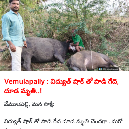
Vemulapally : విద్యుత్ షాక్ తో పాడి గేదె,
దూడ మృతి..!
వేములపల్లి, మన సాక్షి:
విద్యుత్ షాక్ తో పాడి గేద దూడ మృతి చెందగా…మరో