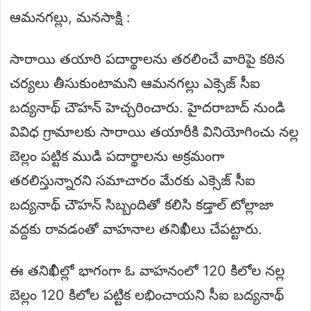
ఆమనగల్లు, మనసాక్షి :
సారాయి తయారి పదార్థాలను తరలించే వారిపై కఠిన
చర్యలు తీసుకుంటామని ఆమనగల్లు ఎక్సెజ్ సీఐ
బద్యనాథ్ చౌహన్ హెచ్చరించారు. హైదరాబాద్ నుండి
వివిధ గ్రామాలకు సారాయి తయారీకి వినియోగించు నల్ల
బెల్లం పట్టిక ముడి పదార్థాలను అక్రమంగా
తరలిస్తున్నారని సమాచారం మేరకు ఎక్సెజ్ సీఐ
బద్యనాథ్ చౌహన్ సిబ్బందితో కలిసి కడ్తాల్ టోల్లాజా
వద్దకు రావడంతో వాహనాల తనిఖీలు చేపట్టారు.
ఈ తనిఖీల్లో భాగంగా ఓ వాహనంలో 120 కిలోల నల్ల
బెల్లం 120 కిలోల పట్టిక లభించాయని సీఐ బద్యనాథ్