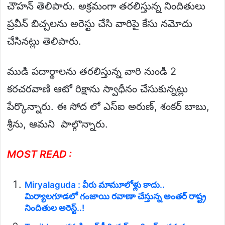
చౌహన్ తెలిపారు. అక్రమంగా తరలిస్తున్న నిందితులు
ప్రవీన్ బిచ్చలను అరెస్టు చేసి వారిపై కేసు నమోదు
చేసినట్లు తెలిపారు.
ముడి పదార్థాలను తరలిస్తున్న వారి నుండి 2
కరచరవాణి ఆటో రిక్షాను స్వాధీనం చేసుకున్నట్లు
పేర్కొన్నారు. ఈ సోద లో ఎస్ఐ అరుణ్, శంకర్ బాబు,
శ్రీను, ఆమని పాల్గొన్నారు.
MOST READ :
Miryalaguda : వీరు మామూలోళ్లు కాదు..
మిర్యాలగూడలో గంజాయి రవాణా చేస్తున్న అంతర్ రాష్ట్ర
నిందితుల అరెస్ట్..!