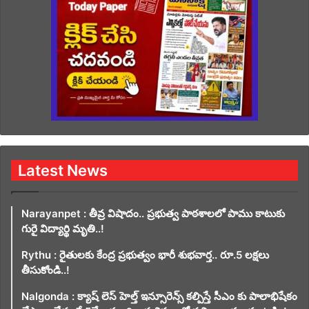
Latest News
Narayanpet : తీవ్ర విషాదం.. ప్రభుత్వ పాఠశాలలో పాము కాటుకు
గురై విద్యార్థి మృతి..!
Rythu : రైతులకు కేంద్ర ప్రభుత్వం భారీ శుభవార్త.. రూ.5 లక్షలు
తీసుకోండి..!
Nalgonda : క్యాష్ లెస్ హెల్త్ ఇన్సూరెన్స్ కల్పిస్తే సీఎం కు పాలాభిషేకం