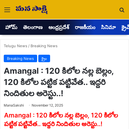
Menu
Se
హోమ్
తెలంగాణ
ఆంధ్రప్రదేశ్
రాజకీయం
సినిమా
క్రై
Telugu News
/
Breaking News
Breaking News
క్రైం
Amangal : 120 కిలోల నల్ల బెల్లం,
120 కిలోల పట్టిక పట్టివేత.. ఇద్దరి
నిందితుల అరెస్టు..!
Send
ManaSakshi
November 12, 2025
an
email
Amangal : 120 కిలోల నల్ల బెల్లం, 120 కిలోల
పట్టిక పట్టివేత.. ఇద్దరి నిందితుల అరెస్టు..!