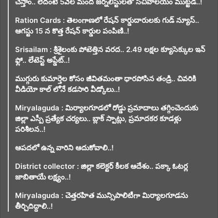
చేస్తాం.. లేదంటే 5వేల మంది జర్నలిస్టులతో సచివాలయం ముట్టడి..!
Ration Cards : తెలంగాణలో రేషన్ కార్డుదారులకు గుడ్ న్యూస్..
ఆగస్టు 15 న కొత్త రేషన్ కార్డుల పంపిణి..!
Srisailam : శ్రీశైలంకు పోటెత్తిన వరద.. 2.49 లక్షల క్యూసెక్కుల ఇన్
ఫ్లో.. లేటెస్ట్ అప్డేట్..!
ముగ్గురు కుమార్తెల కోసం జీవితమంతా ధారపోసిన తండ్రి.. చివరికి
వీడియో కాల్ లోనే కడసారి వీడ్కోలు..!
Miryalaguda : మిర్యాలగూడలో రోడ్డు ప్రమాదాలు తగ్గించెందుకు
జిల్లా ఎస్పీ ప్రత్యేక చర్యలు.. బ్లాక్ స్పాట్లు, ప్రమాదకర కూడళ్లు
పరిశీలన..!
ఆపదలో ఉన్న వారిని ఆదుకోవాలి..!
District collector : జిల్లా కలెక్టర్ కీలక ఆదేశం.. పక్కా ఓటర్ల
జాబితాయే లక్ష్యం..!
Miryalaguda : చెత్తరహిత మున్సిపాలిటీగా మిర్యాలగూడను
తీర్చిదిద్దాలి..!