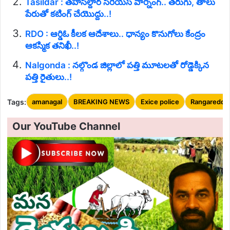
Tasildar : తహసిల్దార్ సీరియస్ వార్నింగ్.. తరుగు, తాలు
పేరుతో కటింగ్ చేయొద్దు..!
RDO : ఆర్డిఓ కీలక ఆదేశాలు.. ధాన్యం కొనుగోలు కేంద్రం
ఆకస్మిక తనిఖీ..!
Nalgonda : నల్గొండ జిల్లాలో పత్తి మూటలతో రోడ్డెక్కిన
పత్తి రైతులు..!
Tags:
amanagal
BREAKING NEWS
Exice police
Rangareddy 
Our YouTube Channel