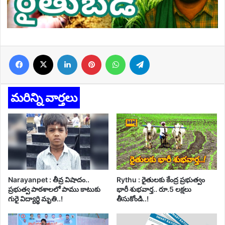
Facebook
X
LinkedIn
Pinterest
WhatsApp
Telegram
మరిన్ని వార్తలు
Narayanpet : తీవ్ర విషాదం..
Rythu : రైతులకు కేంద్ర ప్రభుత్వం
ప్రభుత్వ పాఠశాలలో పాము కాటుకు
భారీ శుభవార్త.. రూ.5 లక్షలు
గురై విద్యార్థి మృతి..!
తీసుకోండి..!