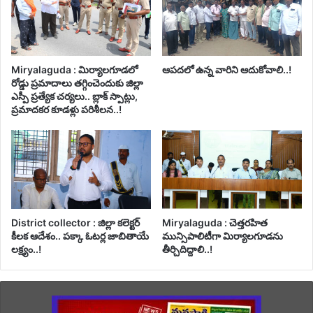
Miryalaguda : మిర్యాలగూడలో
ఆపదలో ఉన్న వారిని ఆదుకోవాలి..!
రోడ్డు ప్రమాదాలు తగ్గించెందుకు జిల్లా
ఎస్పీ ప్రత్యేక చర్యలు.. బ్లాక్ స్పాట్లు,
ప్రమాదకర కూడళ్లు పరిశీలన..!
District collector : జిల్లా కలెక్టర్
Miryalaguda : చెత్తరహిత
కీలక ఆదేశం.. పక్కా ఓటర్ల జాబితాయే
మున్సిపాలిటీగా మిర్యాలగూడను
లక్ష్యం..!
తీర్చిదిద్దాలి..!