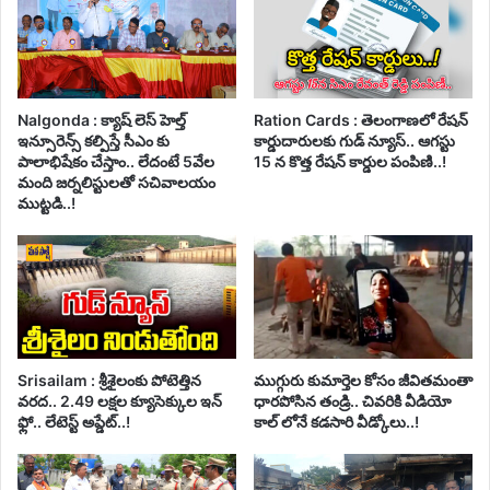
Nalgonda : క్యాష్ లెస్ హెల్త్
Ration Cards : తెలంగాణలో రేషన్
ఇన్సూరెన్స్ కల్పిస్తే సీఎం కు
కార్డుదారులకు గుడ్ న్యూస్.. ఆగస్టు
పాలాభిషేకం చేస్తాం.. లేదంటే 5వేల
15 న కొత్త రేషన్ కార్డుల పంపిణి..!
మంది జర్నలిస్టులతో సచివాలయం
ముట్టడి..!
Srisailam : శ్రీశైలంకు పోటెత్తిన
ముగ్గురు కుమార్తెల కోసం జీవితమంతా
వరద.. 2.49 లక్షల క్యూసెక్కుల ఇన్
ధారపోసిన తండ్రి.. చివరికి వీడియో
ఫ్లో.. లేటెస్ట్ అప్డేట్..!
కాల్ లోనే కడసారి వీడ్కోలు..!