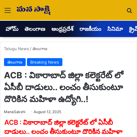
Menu
Se
హోమ్
తెలంగాణ
ఆంధ్రప్రదేశ్
రాజకీయం
సినిమా
క్రై
Telugu News
/
తెలంగాణ
తెలంగాణ
Breaking News
ACB : వికారాబాద్ జిల్లా కలెక్టరేట్ లో
ఏసీబీ దాడులు.. లంచం తీసుకుంటూ
దొరికిన మహిళా ఉద్యోగి..!
Send
ManaSakshi
August 12, 2025
an
email
ACB : వికారాబాద్ జిల్లా కలెక్టరేట్ లో ఏసీబీ
దాడులు.. లంచం తీసుకుంటూ దొరికిన మహిళా