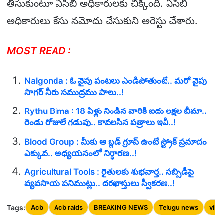
తీసుకుంటూ ఏసీబీ అధికారులకు చిక్కింది. ఏసీబీ
అధికారులు కేసు నమోదు చేసుకుని అరెస్టు చేశారు.
MOST READ :
Nalgonda : ఓ వైపు పంటలు ఎండిపోతుంటే.. మరో వైపు
సాగర్ నీరు సముద్రము పాలు..!
Rythu Bima : 18 ఏళ్లు నిండిన వారికి ఐదు లక్షల బీమా..
రెండు రోజులే గడువు.. కావలసిన పత్రాలు ఇవీ..!
Blood Group : మీకు ఆ బ్లడ్ గ్రూప్ ఉంటే స్ట్రోక్ ప్రమాదం
ఎక్కువ.. అధ్యయనంలో నిర్ధారణ..!
Agricultural Tools : రైతులకు శుభవార్త.. సబ్సిడీపై
వ్యవసాయ పనిముట్లు.. దరఖాస్తులు స్వీకరణ..!
Tags:
Acb
Acb raids
BREAKING NEWS
Telugu news
vik