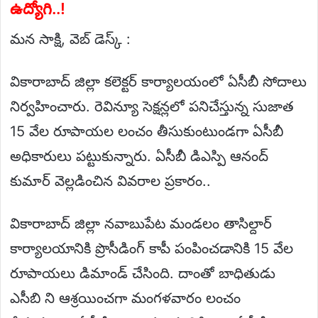
ఉద్యోగి..!
మన సాక్షి, వెబ్ డెస్క్ :
వికారాబాద్ జిల్లా కలెక్టర్ కార్యాలయంలో ఏసీబీ సోదాలు
నిర్వహించారు. రెవిన్యూ సెక్షన్లలో పనిచేస్తున్న సుజాత
15 వేల రూపాయల లంచం తీసుకుంటుండగా ఏసీబీ
అధికారులు పట్టుకున్నారు. ఏసీబీ డిఎస్పి ఆనంద్
కుమార్ వెల్లడించిన వివరాల ప్రకారం..
వికారాబాద్ జిల్లా నవాబుపేట మండలం తాసిల్దార్
కార్యాలయానికి ప్రొసీడింగ్ కాపీ పంపించడానికి 15 వేల
రూపాయలు డిమాండ్ చేసింది. దాంతో బాధితుడు
ఎసీబి ని ఆశ్రయించగా మంగళవారం లంచం