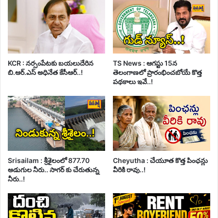
KCR : నర్సంపేటకు బయలుదేరిన
TS News : ఆగస్టు 15న
బి.ఆర్.ఎస్ అధినేత కేసీఆర్..!
తెలంగాణలో ప్రారంభించబోయే కొత్త
పథకాలు ఇవే..!
Srisailam : శ్రీశైలంలో 877.70
Cheyutha : చేయూత కొత్త పింఛన్లు
అడుగుల నీరు.. సాగర్ కు చేరుతున్న
వీరికి రావు..!
నీరు..!