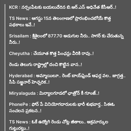
KCR : నర్సంపేటకు బయలుదేరిన బి.ఆర్.ఎస్ అధినేత కేసీఆర్..!
TS News : ఆగస్టు 15న తెలంగాణలో ప్రారంభించబోయే కొత్త
పథకాలు ఇవే..!
Srisailam : శ్రీశైలంలో 877.70 అడుగుల నీరు.. సాగర్ కు చేరుతున్న
నీరు..!
Cheyutha : చేయూత కొత్త పింఛన్లు వీరికి రావు..!
రెండు తెలుగు రాష్ట్రాల్లో దంచి కొట్టిన వాన..!
Hyderabad : అమ్మాయిలూ.. రెంట్ బాయ్‌ఫ్రెండ్ ఆఫర్ల వల.. జాగ్రత్త..
సీపి సజ్జనార్ హెచ్చరిక..!
Miryalaguda : మిర్యాలగూడలో ఛాత్రోన్ కీ గూంజ్..!
PhonePe : ఫోన్ పే వినియోగదారులకు భారీ శుభవార్త.. సిఈఓ
సంచలన ప్రకటన..!
TS News : ఓకే ఉద్యోగి రెండు చోట్ల జీతాలు.. అక్రమార్కుల
గుట్టురట్టు..!