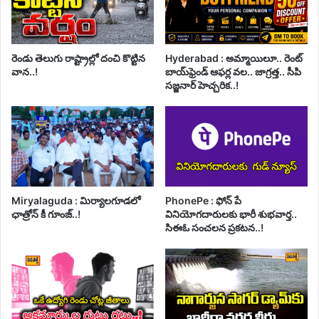
రెండు తెలుగు రాష్ట్రాల్లో దంచి కొట్టిన
Hyderabad : అమ్మాయిలూ.. రెంట్
వాన..!
బాయ్‌ఫ్రెండ్ ఆఫర్ల వల.. జాగ్రత్త.. సీపి
సజ్జనార్ హెచ్చరిక..!
Miryalaguda : మిర్యాలగూడలో
PhonePe : ఫోన్ పే
ఛాత్రోన్ కీ గూంజ్..!
వినియోగదారులకు భారీ శుభవార్త..
సిఈఓ సంచలన ప్రకటన..!