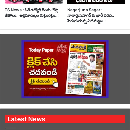
TS News : ఓకే ఉద్యోగి రెండు చోట్ల
Nagarjuna Sagar :
జీతాలు.. అక్రమార్కుల గుట్టురట్టు..!
నాగార్జునసాగర్ కు భారీ వరద..
పెరుగుతున్న నీటిమట్టం..!
Latest News