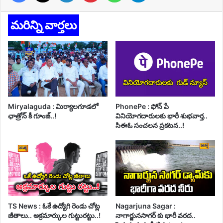
మరిన్ని వార్తలు
Miryalaguda : మిర్యాలగూడలో
PhonePe : ఫోన్ పే
ఛాత్రోన్ కీ గూంజ్..!
వినియోగదారులకు భారీ శుభవార్త..
సిఈఓ సంచలన ప్రకటన..!
TS News : ఓకే ఉద్యోగి రెండు చోట్ల
Nagarjuna Sagar :
జీతాలు.. అక్రమార్కుల గుట్టురట్టు..!
నాగార్జునసాగర్ కు భారీ వరద..