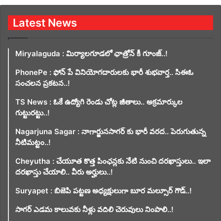
Latest News
Miryalaguda : మిర్యాలగూడలో ఛాత్రోన్ కీ గూంజ్..!
PhonePe : ఫోన్ పే వినియోగదారులకు భారీ శుభవార్త.. సిఈఓ
సంచలన ప్రకటన..!
TS News : ఓకే ఉద్యోగి రెండు చోట్ల జీతాలు.. అక్రమార్కుల
గుట్టురట్టు..!
Nagarjuna Sagar : నాగార్జునసాగర్ కు భారీ వరద.. పెరుగుతున్న
నీటిమట్టం..!
Cheyutha : చేయూత కొత్త పింఛన్లకు నేటి నుంచి దరఖాస్తులు.. ఇలా
దరఖాస్తు చేయాలి.. వీరు అర్హులు..!
Suryapet : బిజెపి పట్టణ అధ్యక్షులుగా బూర మల్సూర్ గౌడ్..!
సాగర్ ఎడమ కాలువకు నీళ్లు వదిలి చెరువులు నింపాలి..!