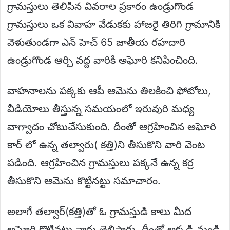
గ్రామస్తులు తెలిపిన వివరాల ప్రకారం ఉండ్రుగొండ
గ్రామస్తులు ఒక వివాహ వేడుకకు హాజరై తిరిగి గ్రామానికి
వెళుతుండగా ఎన్ హెచ్ 65 జాతీయ రహదారి
ఉండ్రుగొండ ఆర్చి వద్ద వారికి అఘోరి కనిపించింది.
వాహనాలను పక్కకు ఆపీ ఆమెను తిలకించి ఫోటోలు,
వీడియోలు తీస్తున్న సమయంలో ఇరువురి మధ్య
వాగ్వాదం చోటుచేసుకుంది. దీంతో ఆగ్రహించిన అఘోరి
కార్ లో ఉన్న తల్వారు( కత్తి)ని తీసుకొని వారి వెంట
పడింది. ఆగ్రహించిన గ్రామస్తులు పక్కనే ఉన్న కర్ర
తీసుకొని ఆమెను కొట్టినట్టు సమాచారం.
అలాగే తల్వార్(కత్తి)తో ఓ గ్రామస్తుడి కాలు మీద
అఘోరి కొట్టినట్టు వారు తెలిపారు. దీంతో అక్కడి నుండి