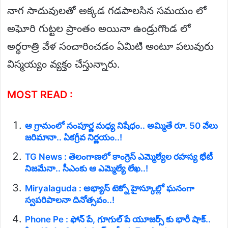
నాగ సాదువులతో అక్కడ గడపాలసిన సమయం లో
అఘోరి గుట్టల ప్రాంతం అయినా ఉండ్రుగొండ లో
అర్ధరాత్రి వేళ సంచారించడం ఏమిటి అంటూ పలువురు
విస్మయ్యం వ్యక్తం చేస్తున్నారు.
MOST READ :
ఆ గ్రామంలో సంపూర్ణ మధ్య నిషేధం.. అమ్మితే రూ. 50 వేలు
జరిమానా.. ఏకగ్రీవ నిర్ణయం..!
TG News : తెలంగాణలో కాంగ్రెస్ ఎమ్మెల్యేల రహస్య భేటీ
నిజమేనా.. సీఎంకు ఆ ఎమ్మెల్యే లేఖ..!
Miryalaguda : అభ్యాస్ టెక్నో హైస్కూల్లో ఘనంగా
స్వపరిపాలనా దినోత్సవం..!
Phone Pe : ఫోన్ పే, గూగుల్ పే యూజర్స్ కు భారీ షాక్..