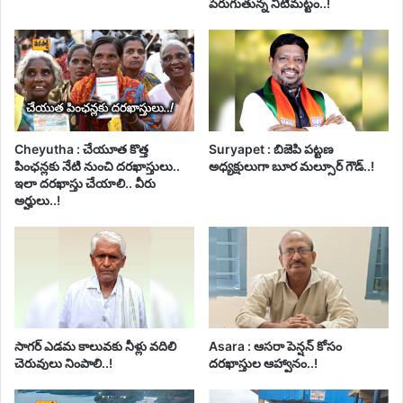
పెరుగుతున్న నీటిమట్టం..!
Cheyutha : చేయూత కొత్త
Suryapet : బిజెపి పట్టణ
పింఛన్లకు నేటి నుంచి దరఖాస్తులు..
అధ్యక్షులుగా బూర మల్సూర్ గౌడ్..!
ఇలా దరఖాస్తు చేయాలి.. వీరు
అర్హులు..!
సాగర్ ఎడమ కాలువకు నీళ్లు వదిలి
Asara : ఆసరా పెన్షన్ కోసం
చెరువులు నింపాలి..!
దరఖాస్తుల ఆహ్వానం..!