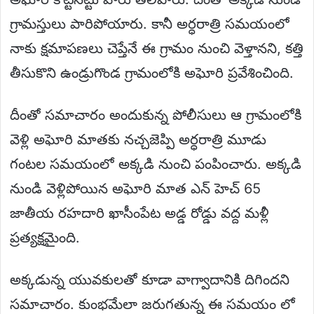
గ్రామస్తులు పారిపోయారు. కానీ అర్ధరాత్రి సమయంలో
నాకు క్షమాపణలు చెప్తేనే ఈ గ్రామం నుంచి వెళ్తానని, కత్తి
తీసుకొని ఉండ్రుగొండ గ్రామంలోకి అఘోరి ప్రవేశించింది.
దీంతో సమాచారం అందుకున్న పోలీసులు ఆ గ్రామంలోకి
వెళ్లి అఘోరి మాతకు నచ్చజెప్పి అర్ధరాత్రి మూడు
గంటల సమయంలో అక్కడి నుంచి పంపించారు. అక్కడి
నుండి వెళ్లిపోయిన అఘోరి మాత ఎన్ హెచ్ 65
జాతీయ రహదారి ఖాసీంపేట అడ్డ రోడ్డు వద్ద మళ్లీ
ప్రత్యక్షమైంది.
అక్కడున్న యువకులతో కూడా వాగ్వాదానికి దిగిందని
సమాచారం. కుంభమేలా జరుగతున్న ఈ సమయం లో