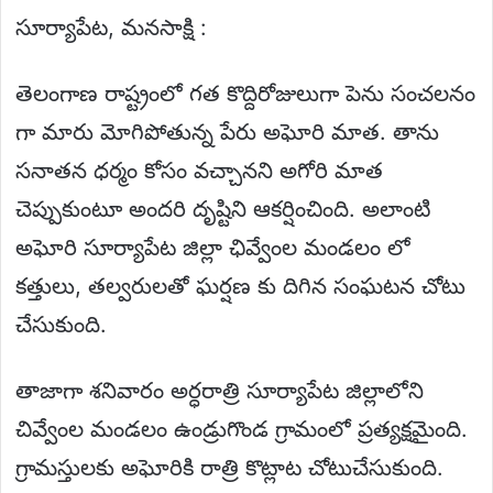
సూర్యాపేట, మనసాక్షి :
తెలంగాణ రాష్ట్రంలో గత కొద్దిరోజులుగా పెను సంచలనం
గా మారు మోగిపోతున్న పేరు అఘోరి మాత. తాను
సనాతన ధర్మం కోసం వచ్చానని అగోరి మాత
చెప్పుకుంటూ అందరి దృష్టిని ఆకర్షించింది. అలాంటి
అఘోరి సూర్యాపేట జిల్లా ఛివ్వేంల మండలం లో
కత్తులు, తల్వరులతో ఘర్షణ కు దిగిన సంఘటన చోటు
చేసుకుంది.
తాజాగా శనివారం అర్ధరాత్రి సూర్యాపేట జిల్లాలోని
చివ్వేంల మండలం ఉండ్రుగొండ గ్రామంలో ప్రత్యక్షమైంది.
గ్రామస్తులకు అఘోరికి రాత్రి కొట్లాట చోటుచేసుకుంది.