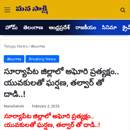
Menu
Se
హోమ్
తెలంగాణ
ఆంధ్రప్రదేశ్
రాజకీయం
సినిమా
క్రై
Telugu News
/
తెలంగాణ
తెలంగాణ
Breaking News
సూర్యాపేట జిల్లాలో అఘోరి ప్రత్యక్షం..
యువకులతో ఘర్షణ, తల్వార్ తో
దాడి..!
Send
ManaSakshi
February 2, 2025
an
email
సూర్యాపేట జిల్లాలో అఘోరి ప్రత్యక్షం..
యువకులతో ఘర్షణ, తల్వార్ తో దాడి..!