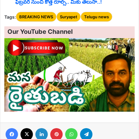
ఫిబ్రవరి నుంచి కొత్త రూల్స్.. మీకు తెలుసా..!
Tags:
BREAKING NEWS
Suryapet
Telugu news
Our YouTube Channel
Facebook
X
LinkedIn
Pinterest
WhatsApp
Telegram