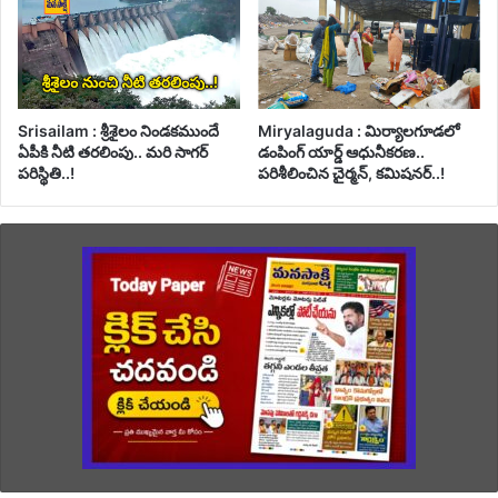
Srisailam : శ్రీశైలం నిండకముందే
Miryalaguda : మిర్యాలగూడలో
ఏపీకి నీటి తరలింపు.. మరి సాగర్
డంపింగ్ యార్డ్ ఆధునీకరణ..
పరిస్థితి..!
పరిశీలించిన చైర్మన్, కమిషనర్..!