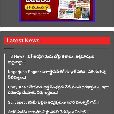
Latest News
TS News : ఓకే ఉద్యోగి రెండు చోట్ల జీతాలు.. అక్రమార్కుల
గుట్టురట్టు..!
Nagarjuna Sagar : నాగార్జునసాగర్ కు భారీ వరద.. పెరుగుతున్న
నీటిమట్టం..!
Cheyutha : చేయూత కొత్త పింఛన్లకు నేటి నుంచి దరఖాస్తులు.. ఇలా
దరఖాస్తు చేయాలి.. వీరు అర్హులు..!
Suryapet : బిజెపి పట్టణ అధ్యక్షులుగా బూర మల్సూర్ గౌడ్..!
సాగర్ ఎడమ కాలువకు నీళ్లు వదిలి చెరువులు నింపాలి..!