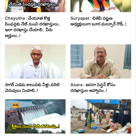
Cheyutha : చేయూత కొత్త
Suryapet : బిజెపి పట్టణ
పింఛన్లకు నేటి నుంచి దరఖాస్తులు..
అధ్యక్షులుగా బూర మల్సూర్ గౌడ్..!
ఇలా దరఖాస్తు చేయాలి.. వీరు
అర్హులు..!
సాగర్ ఎడమ కాలువకు నీళ్లు వదిలి
Asara : ఆసరా పెన్షన్ కోసం
చెరువులు నింపాలి..!
దరఖాస్తుల ఆహ్వానం..!