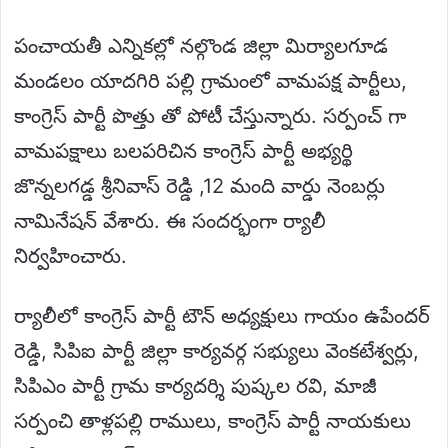
పంచాయతీ ఎన్నికల్లో నల్గొండ జిల్లా మిర్యాలగూడ
మండలం యాదగిరి పల్లి గ్రామంలో వామపక్ష పార్టీలు,
కాంగ్రెస్ పార్టీ పొత్తు తో పోటీ చేస్తున్నారు. సర్పంచ్ గా
వామపక్షాలు బలపరిచిన కాంగ్రెస్ పార్టీ అభ్యర్థి
జొన్నలగడ్డ శ్రీనివాస్ రెడ్డి ,12 మంది వార్డు నెంబర్లు
నామినేషన్ వేశారు. ఈ సందర్భంగా ర్యాలీ
నిర్వహించారు.
ర్యాలీలో కాంగ్రెస్ పార్టీ టౌన్ అధ్యక్షులు గాయం ఉపేందర్
రెడ్డి, సిపిఐ పార్టీ జిల్లా కార్యవర్గ సభ్యులు వెంకటేశ్వర్లు,
సిపిఎం పార్టీ గ్రామ కార్యదర్శి పుష్కల రవి, మాజీ
సర్పంచి తాళ్లపల్లి రాములు, కాంగ్రెస్ పార్టీ నాయకులు