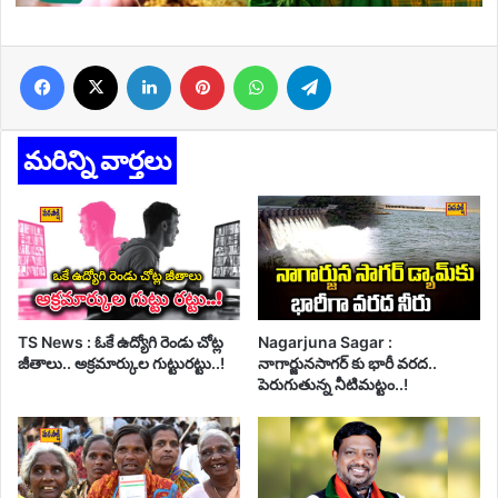
Facebook
X
LinkedIn
Pinterest
WhatsApp
Telegram
మరిన్ని వార్తలు
TS News : ఓకే ఉద్యోగి రెండు చోట్ల
Nagarjuna Sagar :
జీతాలు.. అక్రమార్కుల గుట్టురట్టు..!
నాగార్జునసాగర్ కు భారీ వరద..
పెరుగుతున్న నీటిమట్టం..!