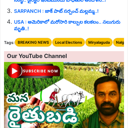
సంస్థ.. డైరెక్టర్ ఇంటిముందు బాధితుల ఆందోళన..!
SARPANCH : జాక్ పాట్ సర్పంచ్ మల్లమ్మ..!
USA : అమెరికాలో మరోసారి కాల్పుల కలకలం.. నలుగురు
మృతి..!
Tags:
BREAKING NEWS
Local Elections
Miryalaguda
Nalgo
Our YouTube Channel