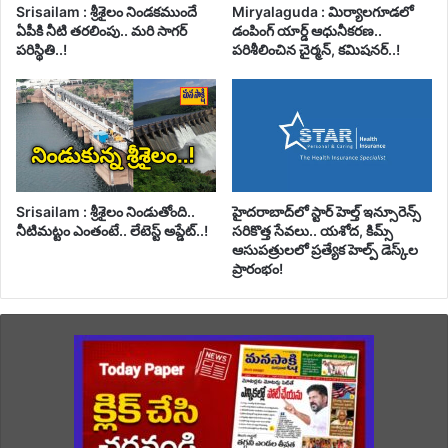
Srisailam : శ్రీశైలం నిండకముందే
Miryalaguda : మిర్యాలగూడలో
ఏపీకి నీటి తరలింపు.. మరి సాగర్
డంపింగ్ యార్డ్ ఆధునీకరణ..
పరిస్థితి..!
పరిశీలించిన చైర్మన్, కమిషనర్..!
Srisailam : శ్రీశైలం నిండుతోంది..
హైదరాబాద్‌లో స్టార్ హెల్త్ ఇన్సూరెన్స్
నీటిమట్టం ఎంతంటే.. లేటెస్ట్ అప్డేట్..!
సరికొత్త సేవలు.. యశోద, కిమ్స్
ఆసుపత్రులలో ప్రత్యేక హెల్ప్ డెస్క్‌ల
ప్రారంభం!