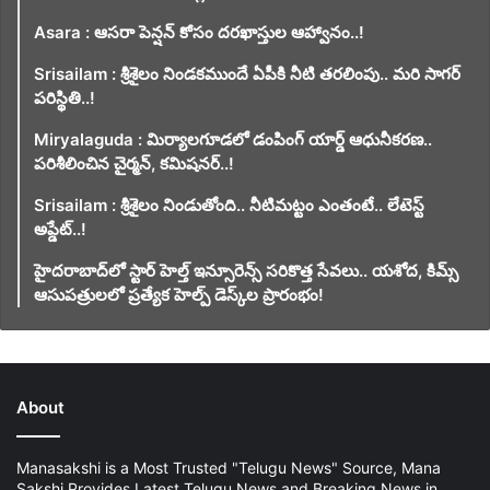
Asara : ఆసరా పెన్షన్ కోసం దరఖాస్తుల ఆహ్వానం..!
Srisailam : శ్రీశైలం నిండకముందే ఏపీకి నీటి తరలింపు.. మరి సాగర్
పరిస్థితి..!
Miryalaguda : మిర్యాలగూడలో డంపింగ్ యార్డ్ ఆధునీకరణ..
పరిశీలించిన చైర్మన్, కమిషనర్..!
Srisailam : శ్రీశైలం నిండుతోంది.. నీటిమట్టం ఎంతంటే.. లేటెస్ట్
అప్డేట్..!
హైదరాబాద్‌లో స్టార్ హెల్త్ ఇన్సూరెన్స్ సరికొత్త సేవలు.. యశోద, కిమ్స్
ఆసుపత్రులలో ప్రత్యేక హెల్ప్ డెస్క్‌ల ప్రారంభం!
About
Manasakshi is a Most Trusted "Telugu News" Source, Mana
Sakshi Provides Latest Telugu News and Breaking News in