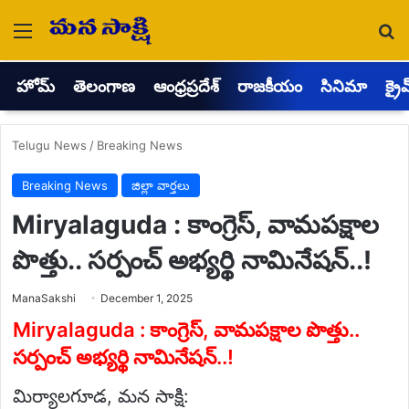
Menu
Se
హోమ్
తెలంగాణ
ఆంధ్రప్రదేశ్
రాజకీయం
సినిమా
క్రై
Telugu News
/
Breaking News
Breaking News
జిల్లా వార్తలు
Miryalaguda : కాంగ్రెస్, వామపక్షాల
పొత్తు.. సర్పంచ్ అభ్యర్థి నామినేషన్..!
Send
ManaSakshi
December 1, 2025
an
email
Miryalaguda : కాంగ్రెస్, వామపక్షాల పొత్తు..
సర్పంచ్ అభ్యర్థి నామినేషన్..!
మిర్యాలగూడ, మన సాక్షి: