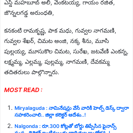
ఎస్డి మహబూబ్ అలి, వెంకటయ్య, గాయం రజిత,
జొన్నలగడ్డ అరుంధతి,
కనకంటి రామకృష్ణ, పాక మధు, గువ్వల నాగమణి,
గువ్వల శేఖర్, చిమట అంజి, నక్క శీను, మూసి
పుల్లయ్య, మూసుకొల చిమట, సురేఖ, జటవేణి ఎంకన్న,
లక్ష్మమ్మ, ఎల్లమ్మ, పుల్లమ్మ, నాగమణి, దేవకమ్మ
తదితరులు పాల్గొన్నారు.
MOST READ :
Miryalaguda : నామినేషన్లు వేసే వారికి హెల్ప్ డెస్క్ ద్వారా
సహకరించాలి.. జిల్లా కలెక్టర్ ఆదేశం..!
Nalgonda : రూ.300 కోట్లతో బోర్డు తిప్పేసిన ఫైనాన్స్