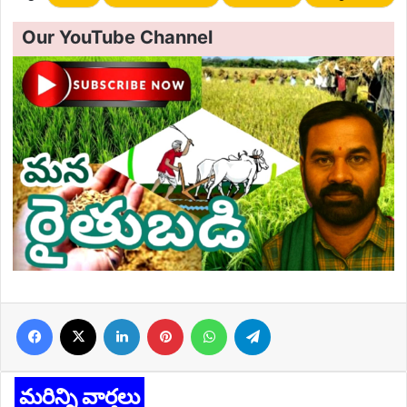
Our YouTube Channel
Facebook
X
LinkedIn
Pinterest
WhatsApp
Telegram
మరిన్ని వార్తలు