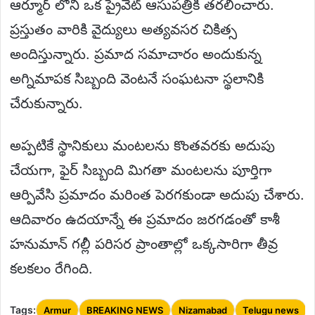
ఆర్మూర్ లోని ఒక ప్రైవేట్ ఆసుపత్రికి తరలించారు.
ప్రస్తుతం వారికి వైద్యులు అత్యవసర చికిత్స
అందిస్తున్నారు. ప్రమాద సమాచారం అందుకున్న
అగ్నిమాపక సిబ్బంది వెంటనే సంఘటనా స్థలానికి
చేరుకున్నారు.
అప్పటికే స్థానికులు మంటలను కొంతవరకు అదుపు
చేయగా, ఫైర్ సిబ్బంది మిగతా మంటలను పూర్తిగా
ఆర్పివేసి ప్రమాదం మరింత పెరగకుండా అదుపు చేశారు.
ఆదివారం ఉదయాన్నే ఈ ప్రమాదం జరగడంతో కాశీ
హనుమాన్ గల్లీ పరిసర ప్రాంతాల్లో ఒక్కసారిగా తీవ్ర
కలకలం రేగింది.
Tags:
Armur
BREAKING NEWS
Nizamabad
Telugu news