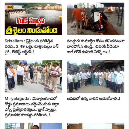
Srisailam : శ్రీశైలంకు పోటెత్తిన
ముగ్గురు కుమార్తెల కోసం జీవితమంతా
వరద.. 2.49 లక్షల క్యూసెక్కుల ఇన్
ధారపోసిన తండ్రి.. చివరికి వీడియో
ఫ్లో.. లేటెస్ట్ అప్డేట్..!
కాల్ లోనే కడసారి వీడ్కోలు..!
Miryalaguda : మిర్యాలగూడలో
ఆపదలో ఉన్న వారిని ఆదుకోవాలి..!
రోడ్డు ప్రమాదాలు తగ్గించెందుకు జిల్లా
ఎస్పీ ప్రత్యేక చర్యలు.. బ్లాక్ స్పాట్లు,
ప్రమాదకర కూడళ్లు పరిశీలన..!