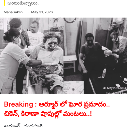
అంటుకున్నాయి.
Send
ManaSakshi
May 31, 2026
an
email
Breaking : ఆర్మూర్ లో ఘోర ప్రమాదం..
చికెన్, కిరాణా షాపుల్లో మంటలు..!
ఆర్మూర్, మనసాక్షి