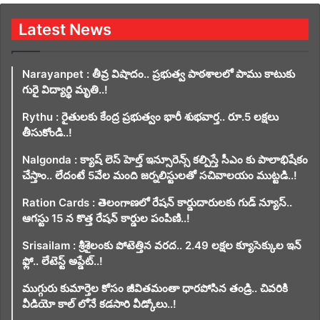
Latest News
Narayanpet : తీవ్ర విషాదం.. ప్రభుత్వ పాఠశాలలో పాము కాటుకు
గురై విద్యార్థి మృతి..!
Rythu : రైతులకు కేంద్ర ప్రభుత్వం భారీ శుభవార్త.. రూ.5 లక్షలు
తీసుకోండి..!
Nalgonda : క్యాష్ లెస్ హెల్త్ ఇన్సూరెన్స్ కల్పిస్తే సీఎం కు పాలాభిషేకం
చేస్తాం.. లేదంటే 5వేల మంది జర్నలిస్టులతో సచివాలయం ముట్టడి..!
Ration Cards : తెలంగాణలో రేషన్ కార్డుదారులకు గుడ్ న్యూస్..
ఆగస్టు 15 న కొత్త రేషన్ కార్డుల పంపిణి..!
Srisailam : శ్రీశైలంకు పోటెత్తిన వరద.. 2.49 లక్షల క్యూసెక్కుల ఇన్
ఫ్లో.. లేటెస్ట్ అప్డేట్..!
ముగ్గురు కుమార్తెల కోసం జీవితమంతా ధారపోసిన తండ్రి.. చివరికి
వీడియో కాల్ లోనే కడసారి వీడ్కోలు..!