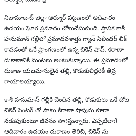
నిజామాబాద్ జిల్లా ఆర్మూర్ పట్టణంలో ఆదివారం
ఉదయం ఘోర ప్రమాదం చోటుచేసుకుంది. స్థానిక కాశీ
హనుమాన్ గల్లీలో ప్రమాదవశాత్తు గ్యాస్ సిలిండర్ లీక్
కావడంతో ఒకే ప్రాంగణంలో ఉన్న చికెన్ షాప్, కిరాణా
దుకాణానికి మంటలు అంటుకున్నాయి. ఈ ప్రమాదంలో
దుకాణ యజమానులైన తల్లి, కొడుకులిద్దరికీ తీవ్ర
గాయాలయ్యాయి.
కాశీ హనుమాన్ గల్లీకి చెందిన తల్లి, కొడుకులు ఒకే చోట
చికెన్ సెంటర్ తో పాటు కిరాణా షాపును కూడా
నడుపుకుంటూ జీవనం సాగిస్తున్నారు. ఎప్పటిలాగే
ఆదివారం ఉదయం దుకాణం తెరిచి, చికెన్ ను