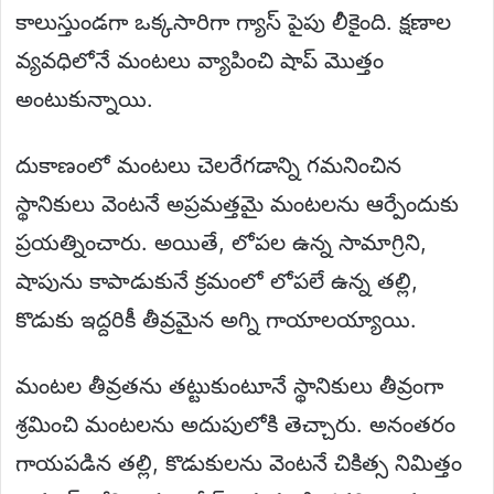
కాలుస్తుండగా ఒక్కసారిగా గ్యాస్ పైపు లీకైంది. క్షణాల
వ్యవధిలోనే మంటలు వ్యాపించి షాప్ మొత్తం
అంటుకున్నాయి.
దుకాణంలో మంటలు చెలరేగడాన్ని గమనించిన
స్థానికులు వెంటనే అప్రమత్తమై మంటలను ఆర్పేందుకు
ప్రయత్నించారు. అయితే, లోపల ఉన్న సామాగ్రిని,
షాపును కాపాడుకునే క్రమంలో లోపలే ఉన్న తల్లి,
కొడుకు ఇద్దరికీ తీవ్రమైన అగ్ని గాయాలయ్యాయి.
మంటల తీవ్రతను తట్టుకుంటూనే స్థానికులు తీవ్రంగా
శ్రమించి మంటలను అదుపులోకి తెచ్చారు. అనంతరం
గాయపడిన తల్లి, కొడుకులను వెంటనే చికిత్స నిమిత్తం