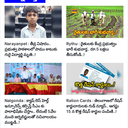
Narayanpet : తీవ్ర విషాదం..
Rythu : రైతులకు కేంద్ర ప్రభుత్వం
ప్రభుత్వ పాఠశాలలో పాము కాటుకు
భారీ శుభవార్త.. రూ.5 లక్షలు
గురై విద్యార్థి మృతి..!
తీసుకోండి..!
Nalgonda : క్యాష్ లెస్ హెల్త్
Ration Cards : తెలంగాణలో రేషన్
ఇన్సూరెన్స్ కల్పిస్తే సీఎం కు
కార్డుదారులకు గుడ్ న్యూస్.. ఆగస్టు
పాలాభిషేకం చేస్తాం.. లేదంటే 5వేల
15 న కొత్త రేషన్ కార్డుల పంపిణి..!
మంది జర్నలిస్టులతో సచివాలయం
ముట్టడి..!