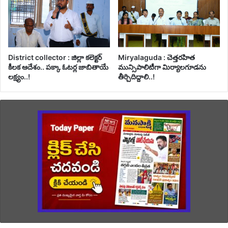
District collector : జిల్లా కలెక్టర్
Miryalaguda : చెత్తరహిత
కీలక ఆదేశం.. పక్కా ఓటర్ల జాబితాయే
మున్సిపాలిటీగా మిర్యాలగూడను
లక్ష్యం..!
తీర్చిదిద్దాలి..!