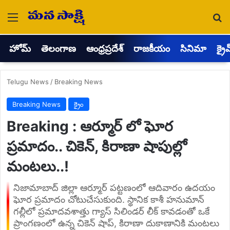
Menu
Se
హోమ్
తెలంగాణ
ఆంధ్రప్రదేశ్
రాజకీయం
సినిమా
క్రై
Telugu News
/
Breaking News
Breaking News
క్రైం
Breaking : ఆర్మూర్ లో ఘోర
ప్రమాదం.. చికెన్, కిరాణా షాపుల్లో
మంటలు..!
నిజామాబాద్ జిల్లా ఆర్మూర్ పట్టణంలో ఆదివారం ఉదయం
ఘోర ప్రమాదం చోటుచేసుకుంది. స్థానిక కాశీ హనుమాన్
గల్లీలో ప్రమాదవశాత్తు గ్యాస్ సిలిండర్ లీక్ కావడంతో ఒకే
ప్రాంగణంలో ఉన్న చికెన్ షాప్, కిరాణా దుకాణానికి మంటలు