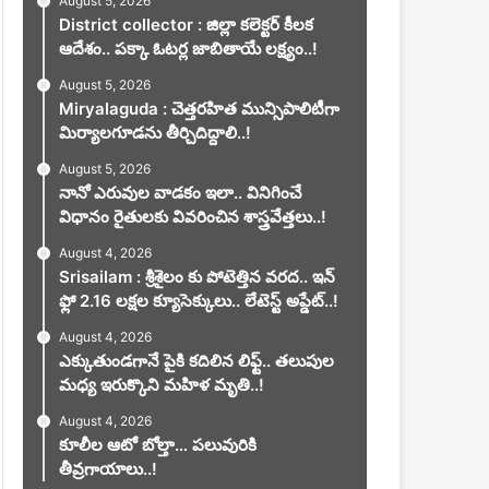
August 5, 2026
District collector : జిల్లా కలెక్టర్ కీలక
ఆదేశం.. పక్కా ఓటర్ల జాబితాయే లక్ష్యం..!
August 5, 2026
Miryalaguda : చెత్తరహిత మున్సిపాలిటీగా
మిర్యాలగూడను తీర్చిదిద్దాలి..!
August 5, 2026
నానో ఎరువుల వాడకం ఇలా.. వినిగించే
విధానం రైతులకు వివరించిన శాస్త్రవేత్తలు..!
August 4, 2026
Srisailam : శ్రీశైలం కు పోటెత్తిన వరద.. ఇన్
ఫ్లో 2.16 లక్షల క్యూసెక్కులు.. లేటెస్ట్ అప్డేట్..!
August 4, 2026
ఎక్కుతుండగానే పైకి కదిలిన లిఫ్ట్‌.. తలుపుల
మధ్య ఇరుక్కొని మహిళ మృతి..!
August 4, 2026
కూలీల ఆటో బోల్తా… పలువురికి
తీవ్రగాయాలు..!