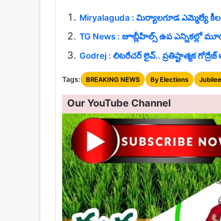
Miryalaguda : మిర్యాలగూడ ఎమ్మెల్యే కీలక న
TG News : జూబ్లీహిల్స్ ఉప ఎన్నికల్లో మూడు రౌ
Godrej : లిటరేచర్ లైవ్.. ప్రతిష్టాత్మక గోద్రే
Tags:
BREAKING NEWS
By Elections
Jubile
Our YouTube Channel