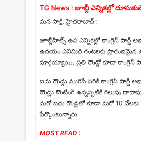
TG News : జూబ్లీ ఎన్నికల్లో దూసుకుపోత
మన సాక్షి, హైదరాబాద్ :
జూబ్లీహిల్స్ ఉప ఎన్నికల్లో కాంగ్రెస్ పార్ట
ఉదయం ఎనిమిది గంటలకు ప్రారంభమైన ఉప ఎ
పూర్తయ్యాయి. ప్రతి రౌండ్లో కూడా కాంగ్రెస్ 
ఐదు రౌండ్లు ముగిసే సరికి కాంగ్రెస్ పార్ట
రౌండ్లు కౌంటింగ్ ఉన్నప్పటికీ గెలుపు దాదాపుగ
మరో ఐదు రౌండ్లలో కూడా మరో 10 వేలకు పైగా 
పేర్కొంటున్నారు.
MOST READ :