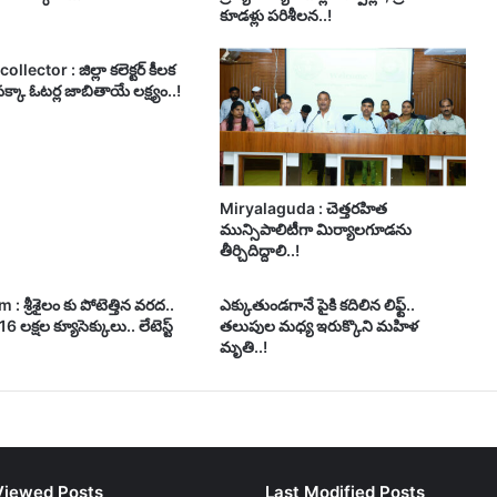
కూడళ్లు పరిశీలన..!
ollector : జిల్లా కలెక్టర్ కీలక
క్కా ఓటర్ల జాబితాయే లక్ష్యం..!
Miryalaguda : చెత్తరహిత
మున్సిపాలిటీగా మిర్యాలగూడను
తీర్చిదిద్దాలి..!
 : శ్రీశైలం కు పోటెత్తిన వరద..
ఎక్కుతుండగానే పైకి కదిలిన లిఫ్ట్‌..
.16 లక్షల క్యూసెక్కులు.. లేటెస్ట్
తలుపుల మధ్య ఇరుక్కొని మహిళ
మృతి..!
Viewed Posts
Last Modified Posts