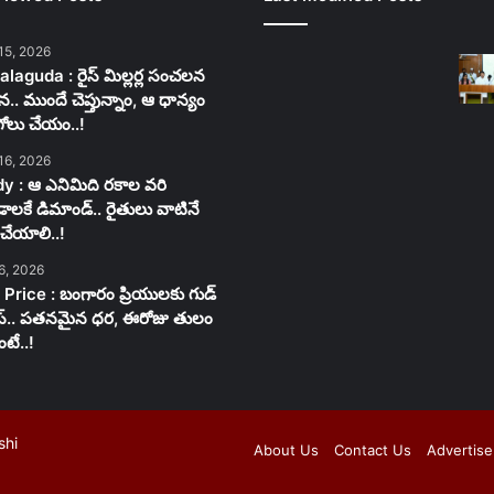
15, 2026
laguda : రైస్ మిల్లర్ల సంచలన
న.. ముందే చెప్తున్నాం, ఆ ధాన్యం
గోలు చేయం..!
16, 2026
y : ఆ ఎనిమిది రకాల వరి
లకే డిమాండ్.. రైతులు వాటినే
చేయాలి..!
6, 2026
 Price : బంగారం ప్రియులకు గుడ్
స్.. పతనమైన ధర, ఈరోజు తులం
టే..!
shi
About Us
Contact Us
Advertise