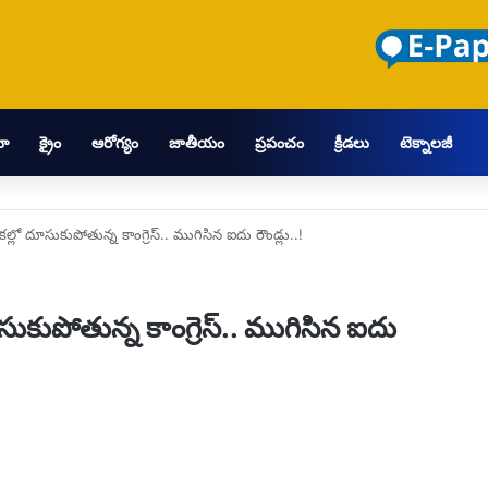
మా
క్రైం
ఆరోగ్యం
జాతీయం
ప్రపంచం
క్రీడలు
టెక్నాలజీ
ల్లో దూసుకుపోతున్న కాంగ్రెస్.. ముగిసిన ఐదు రౌండ్లు..!
సుకుపోతున్న కాంగ్రెస్.. ముగిసిన ఐదు