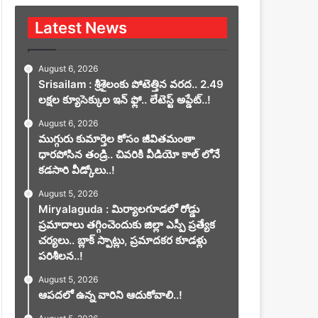
Latest News
August 6, 2026
Srisailam : శ్రీశైలంకు పోటెత్తిన వరద.. 2.49
లక్షల క్యూసెక్కుల ఇన్ ఫ్లో.. లేటెస్ట్ అప్డేట్..!
August 6, 2026
ముగ్గురు కుమార్తెల కోసం జీవితమంతా
ధారపోసిన తండ్రి.. చివరికి వీడియో కాల్ లోనే
కడసారి వీడ్కోలు..!
August 5, 2026
Miryalaguda : మిర్యాలగూడలో రోడ్డు
ప్రమాదాలు తగ్గించెందుకు జిల్లా ఎస్పీ ప్రత్యేక
చర్యలు.. బ్లాక్ స్పాట్లు, ప్రమాదకర కూడళ్లు
పరిశీలన..!
August 5, 2026
ఆపదలో ఉన్న వారిని ఆదుకోవాలి..!