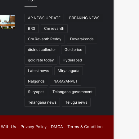
AP NEWS UPDATE
BREAKING NEWS
BRS
Cm revanth
Cm Revanth Reddy
Devarakonda
district collector
Gold price
gold rate today
Hyderabad
Latest news
Miryalaguda
Nalgonda
NARAYANPET
Suryapet
Telangana government
Telangana news
Telugu news
 With Us
Privacy Policy
DMCA
Terms & Condition