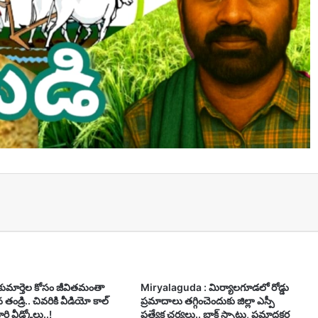
t
 కుమార్తెల కోసం జీవితమంతా
Miryalaguda : మిర్యాలగూడలో రోడ్డు
తండ్రి.. చివరికి వీడియో కాల్
ప్రమాదాలు తగ్గించెందుకు జిల్లా ఎస్పీ
రి వీడ్కోలు..!
ప్రత్యేక చర్యలు.. బ్లాక్ స్పాట్లు, ప్రమాదకర