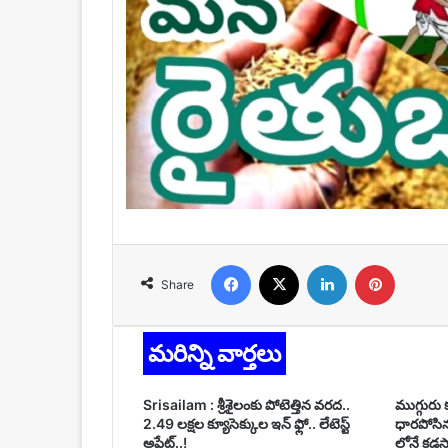
Facebook
X
LinkedIn
Pinteres
Share
మరిన్ని వార్తలు
Srisailam : శ్రీశైలంకు పోటెత్తిన వరద..
ముగ్గురు
2.49 లక్షల క్యూసెక్కుల ఇన్ ఫ్లో.. లేటెస్ట్
ధారపోసిన 
అప్డేట్..!
లోనే కడసా