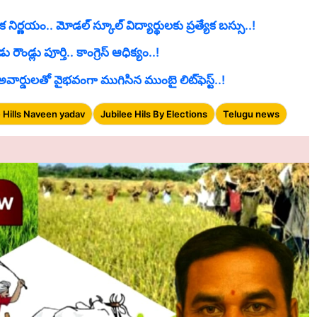
ిర్ణయం.. మోడల్ స్కూల్ విద్యార్థులకు ప్రత్యేక బస్సు..!
ండ్లు పూర్తి.. కాంగ్రెస్ ఆధిక్యం..!
జ్ అవార్డులతో వైభవంగా ముగిసిన ముంబై లిట్‌ఫెస్ట్..!
e Hills Naveen yadav
Jubilee Hils By Elections
Telugu news