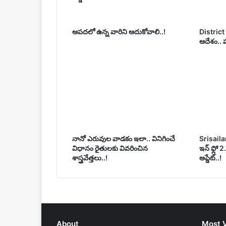
ఆపదలో ఉన్న వారిని ఆదుకోవాలి..!
District c
ఆదేశం.. ప
నానో ఎరువుల వాడకం ఇలా.. వినిగించే
Srisailam
విధానం రైతులకు వివరించిన
ఇన్ ఫ్లో 2
శాస్త్రవేత్తలు..!
అప్డేట్..!
About
Most 