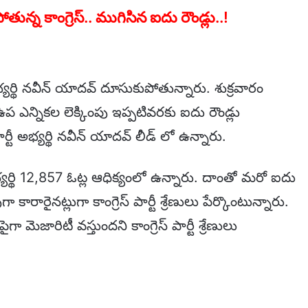
ున్న కాంగ్రెస్.. ముగిసిన ఐదు రౌండ్లు..!
ీ అభ్యర్థి నవీన్ యాదవ్ దూసుకుపోతున్నారు. శుక్రవారం
న్నికల లెక్కింపు ఇప్పటివరకు ఐదు రౌండ్లు
పార్టీ అభ్యర్థి నవీన్ యాదవ్ లీడ్ లో ఉన్నారు.
ీ అభ్యర్థి 12,857 ఓట్ల ఆధిక్యంలో ఉన్నారు. దాంతో మరో ఐదు
ా కారారైనట్లుగా కాంగ్రెస్ పార్టీ శ్రేణులు పేర్కొంటున్నారు.
మెజారిటీ వస్తుందని కాంగ్రెస్ పార్టీ శ్రేణులు