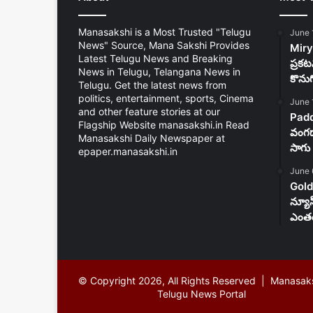
Manasakshi is a Most Trusted "Telugu
June 
News" Source, Mana Sakshi Provides
Mirya
Latest Telugu News and Breaking
ప్రకట
News in Telugu, Telangana News in
కొను
Telugu. Get the latest news from
politics, entertainment, sports, Cinema
June 
and other feature stories at our
Padd
Flagship Website manasakshi.in Read
వంగడా
Manasakshi Daily Newspaper at
సాగు 
epaper.manasakshi.in
June 
Gold
న్యూ
ఎంతం
© Copyright 2026, All Rights Reserved | Manasak
Telugu News Portal