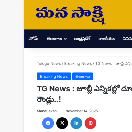
హోమ్
తెలంగాణ
ఆంధ్రప్రదేశ్
రాజకీయం
సిని
Telugu News
/
Breaking News
/
TG News : జూబ్లీ ఎన్నిక
Breaking News
తెలంగాణ
TG News : జూబ్లీ ఎన్నికల్లో దూ
రౌండ్లు..!
Send
ManaSakshi
November 14, 2025
an
Facebook
X
LinkedIn
Pinterest
email