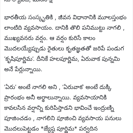
భారతీయ సంస్కృతికి , జీవన విధానానికి మూలస్తంభం
లాంటిది వ్యవసాయం. దానికి తొలి పనిముట్టు నాగలి ,
ముఖ్యవనరు వర్షం. ఆ వర్షం కురిసే కాలం
మొదలయ్యేప్పుడు రైతులు కృతజ్ఞతతో జరిపే పండుగ
‘కృషిపూర్ణిమ’. దీనికే హలపూర్ణిమ, ఏరువాక పున్నమి
అనే పేర్లున్నాయి.
‘ఏరు’ అంటే నాగలి అని , ‘ఏరువాక’ అంటే దుక్కి
ప్రారంభం అనీ అర్థాలున్నాయి. వ్యవసాయానికి
కావలసిన వర్షాన్ని కురిపిస్తాడని భావించే ఇంద్రుణ్ని
పూజించడం , నాగలిని పూజించి వ్యవసాయ పనులు
మొదలుపెట్టడం *జ్యేష్ఠ పూర్ణిమ* పర్వదిన