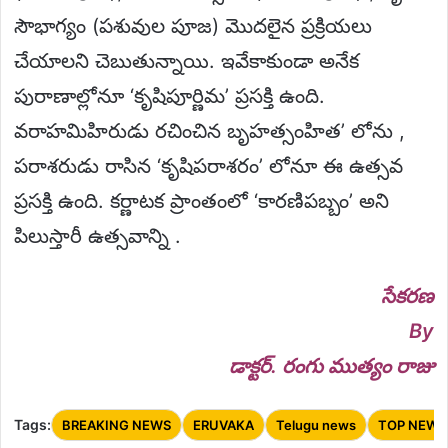
సౌభాగ్యం (పశువుల పూజ) మొదలైన ప్రక్రియలు
చేయాలని చెబుతున్నాయి. ఇవేకాకుండా అనేక
పురాణాల్లోనూ ‘కృషిపూర్ణిమ’ ప్రసక్తి ఉంది.
వరాహమిహిరుడు రచించిన బృహత్సంహిత’ లోను ,
పరాశరుడు రాసిన ‘కృషిపరాశరం’ లోనూ ఈ ఉత్సవ
ప్రసక్తి ఉంది. కర్ణాటక ప్రాంతంలో ‘కారణిపబ్బం’ అని
పిలుస్తారీ ఉత్సవాన్ని .
సేకరణ
By
డాక్టర్. రంగు ముత్యం రాజు
Tags:
BREAKING NEWS
ERUVAKA
Telugu news
TOP NEWS