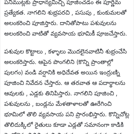
పనిముట్లకు ప్రాధాన్యమిచ్చి పూజించడం ఈ పూర్ణిమ
ప్రత్యేకత. నాగలిని శుభ్రపరచి , పసుపు , కుంకుమలతో
అలంకరించి పూజిస్తారు. దానితోపాటు పశువులను
అలంకరించి వాటితో వ్యవసాయ భూమికీ పూజచేస్తారు.
పశువుల కొట్టాలు , కళ్ళాలు మొదలైనవాటినీ శుభ్రంచేసి
అలంకరిస్తారు. ఆపైన పొంగలిని (కొన్ని ప్రాంతాల్లో
పులగం) వండి వర్షానికి అధిదేవత అయిన ఇంద్రుణ్ని
పూజించి నివేదన చేస్తారు. ఆ తరవాత ఆ పదార్థాలను
ఆవులకు , ఎడ్లకు తినిపిస్తారు. నాగలిని పూజించి ,
పశువులను , బండ్లను మేళతాళాలతో ఊరేగించి
భూమిలో తొలి వ్యవసాయ పని ప్రారంభిస్తారు. కొన్నిచోట్ల
తొలిదుక్కిలో రైతులు కూడా ఎడ్లతో సమానంగా కాడికి