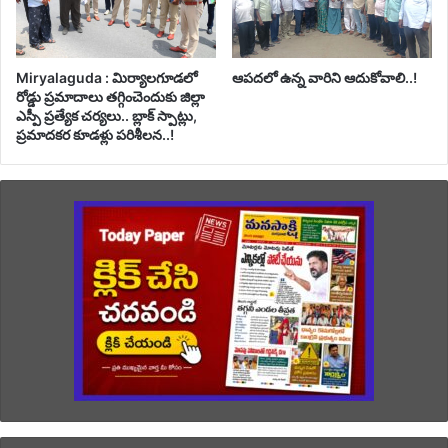
Miryalaguda : మిర్యాలగూడలో
ఆపదలో ఉన్న వారిని ఆదుకోవాలి..!
రోడ్డు ప్రమాదాలు తగ్గించెందుకు జిల్లా
ఎస్పీ ప్రత్యేక చర్యలు.. బ్లాక్ స్పాట్లు,
ప్రమాదకర కూడళ్లు పరిశీలన..!