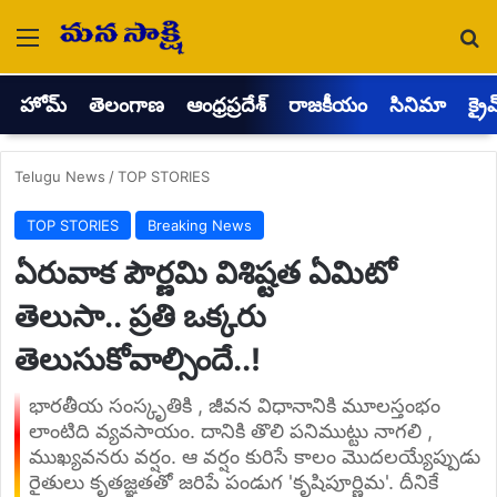
Menu
Se
హోమ్
తెలంగాణ
ఆంధ్రప్రదేశ్
రాజకీయం
సినిమా
క్రై
Telugu News
/
TOP STORIES
TOP STORIES
Breaking News
ఏరువాక పౌర్ణమి విశిష్టత ఏమిటో
తెలుసా.. ప్రతి ఒక్కరు
తెలుసుకోవాల్సిందే..!
భారతీయ సంస్కృతికి , జీవన విధానానికి మూలస్తంభం
లాంటిది వ్యవసాయం. దానికి తొలి పనిముట్టు నాగలి ,
ముఖ్యవనరు వర్షం. ఆ వర్షం కురిసే కాలం మొదలయ్యేప్పుడు
రైతులు కృతజ్ఞతతో జరిపే పండుగ 'కృషిపూర్ణిమ'. దీనికే