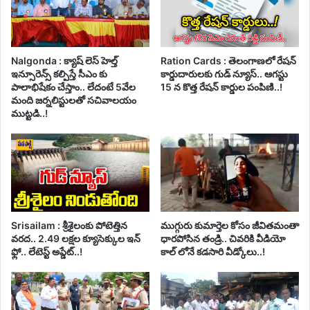
Nalgonda : క్యాష్ లెస్ హెల్త్
Ration Cards : తెలంగాణలో రేషన్
ఇన్సూరెన్స్ కల్పిస్తే సీఎం కు
కార్డుదారులకు గుడ్ న్యూస్.. ఆగస్టు
పాలాభిషేకం చేస్తాం.. లేదంటే 5వేల
15 న కొత్త రేషన్ కార్డుల పంపిణి..!
మంది జర్నలిస్టులతో సచివాలయం
ముట్టడి..!
Srisailam : శ్రీశైలంకు పోటెత్తిన
ముగ్గురు కుమార్తెల కోసం జీవితమంతా
వరద.. 2.49 లక్షల క్యూసెక్కుల ఇన్
ధారపోసిన తండ్రి.. చివరికి వీడియో
ఫ్లో.. లేటెస్ట్ అప్డేట్..!
కాల్ లోనే కడసారి వీడ్కోలు..!