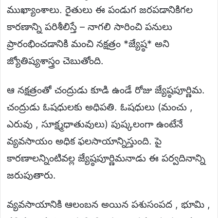
ముఖ్యాంశాలు. రైతులు ఈ పండుగ జరపడానికిగల
కారణాన్ని పరిశీలిస్తే – నాగలి సారించి పనులు
ప్రారంభించడానికి మంచి నక్షత్రం *జ్యేష్ఠ* అని
జ్యోతిష్యశాస్త్రం చెబుతోంది.
ఆ నక్షత్రంతో చంద్రుడు కూడి ఉండే రోజు జ్యేష్ఠపూర్ణిమ.
చంద్రుడు ఓషధులకు అధిపతి. ఓషధులు (మంచు ,
ఎరువు , సూక్ష్మధాతువులు) పుష్కలంగా ఉంటేనే
వ్యవసాయం అధిక ఫలసాయాన్నిస్తుంది. పై
కారణాలన్నింటివల్ల జ్యేష్ఠపూర్ణిమనాడు ఈ పర్వదినాన్ని
జరుపుతారు.
వ్యవసాయానికి ఆలంబన అయిన పశుసంపద , భూమి ,