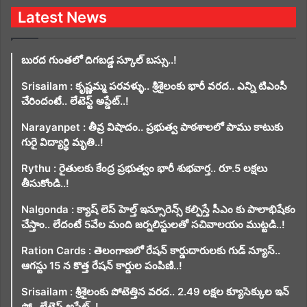
Latest News
బురద గుంతలో దిగబడ్డ స్కూల్ బస్సు..!
Srisailam : కృష్ణమ్మ పరవళ్ళు.. శ్రీశైలంకు భారీ వరద.. ఎన్ని టిఎంసీ
చేరిందంటే.. లేటెస్ట్ అప్డేట్..!
Narayanpet : తీవ్ర విషాదం.. ప్రభుత్వ పాఠశాలలో పాము కాటుకు
గురై విద్యార్థి మృతి..!
Rythu : రైతులకు కేంద్ర ప్రభుత్వం భారీ శుభవార్త.. రూ.5 లక్షలు
తీసుకోండి..!
Nalgonda : క్యాష్ లెస్ హెల్త్ ఇన్సూరెన్స్ కల్పిస్తే సీఎం కు పాలాభిషేకం
చేస్తాం.. లేదంటే 5వేల మంది జర్నలిస్టులతో సచివాలయం ముట్టడి..!
Ration Cards : తెలంగాణలో రేషన్ కార్డుదారులకు గుడ్ న్యూస్..
ఆగస్టు 15 న కొత్త రేషన్ కార్డుల పంపిణి..!
Srisailam : శ్రీశైలంకు పోటెత్తిన వరద.. 2.49 లక్షల క్యూసెక్కుల ఇన్
ఫ్లో.. లేటెస్ట్ అప్డేట్..!