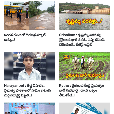
బురద గుంతలో దిగబడ్డ స్కూల్
Srisailam : కృష్ణమ్మ పరవళ్ళు..
బస్సు..!
శ్రీశైలంకు భారీ వరద.. ఎన్ని టిఎంసీ
చేరిందంటే.. లేటెస్ట్ అప్డేట్..!
Narayanpet : తీవ్ర విషాదం..
Rythu : రైతులకు కేంద్ర ప్రభుత్వం
ప్రభుత్వ పాఠశాలలో పాము కాటుకు
భారీ శుభవార్త.. రూ.5 లక్షలు
గురై విద్యార్థి మృతి..!
తీసుకోండి..!