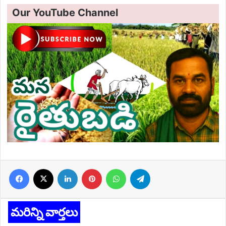
Our YouTube Channel
Facebook
X
LinkedIn
Pinterest
WhatsApp
Telegram
మరిన్ని వార్తలు