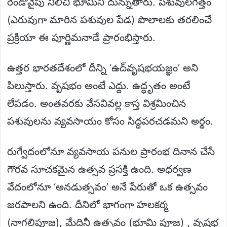
రెండోవైపు నిలిచి భూమిని దున్నుతారు. పశువులగెత్తం
(ఎరువుగా మారిన పశువుల పేడ) పొలాలకు తరలించే
ప్రక్రియా ఈ పూర్ణిమనాడే ప్రారంభిస్తారు.
ఉత్తర భారతదేశంలో దీన్ని ‘ఉద్‌వృషభయజ్ఞం’ అని
పిలుస్తారు. వృషభం అంటే ఎద్దు. ఉద్ధృతం అంటే
లేపడం. అంతవరకు వేసవివల్ల కాస్త విశ్రమించిన
పశువులను వ్యవసాయం కోసం సిద్ధపరచడమని అర్థం.
రుగ్వేదంలోనూ వ్యవసాయ పనుల ప్రారంభ దినాన చేసే
గౌరవ సూచకమైన ఉత్సవ ప్రసక్తి ఉంది. అధర్వణ
వేదంలోనూ ‘అనడుత్సవం’ అనే పేరుతో ఒక ఉత్సవం
జరపాలని ఉంది. దీనిలో భాగంగా హలకర్మ
(నాగలిపూజ), మేదినీ ఉత్సవం (భూమి పూజ) , వృషభ