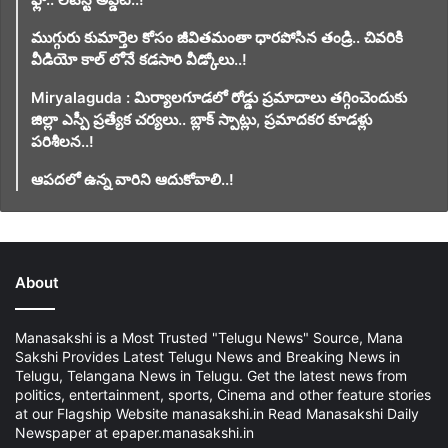
ముగ్గురు కుమార్తెల కోసం జీవితమంతా ధారపోసిన తండ్రి.. చివరికి
వీడియో కాల్ లోనే కడసారి వీడ్కోలు..!
Miryalaguda : మిర్యాలగూడలో రోడ్డు ప్రమాదాలు తగ్గించెందుకు
జిల్లా ఎస్పీ ప్రత్యేక చర్యలు.. బ్లాక్ స్పాట్లు, ప్రమాదకర కూడళ్లు
పరిశీలన..!
ఆపదలో ఉన్న వారిని ఆదుకోవాలి..!
About
Manasakshi is a Most Trusted "Telugu News" Source, Mana
Sakshi Provides Latest Telugu News and Breaking News in
Telugu, Telangana News in Telugu. Get the latest news from
politics, entertainment, sports, Cinema and other feature stories
at our Flagship Website manasakshi.in Read Manasakshi Daily
Newspaper at epaper.manasakshi.in