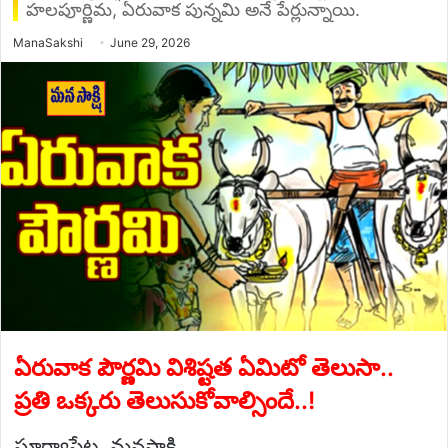
హలపూర్ణిమ, ఏరువాక పున్నమి అనే పేర్లున్నాయి.
Send
ManaSakshi
June 29, 2026
an
email
ఏరువాక పౌర్ణమి విశిష్టత ఏమిటో తెలుసా..
ప్రతి ఒక్కరు తెలుసుకోవాల్సిందే..!
సూర్యాపేట, మనసాక్షి