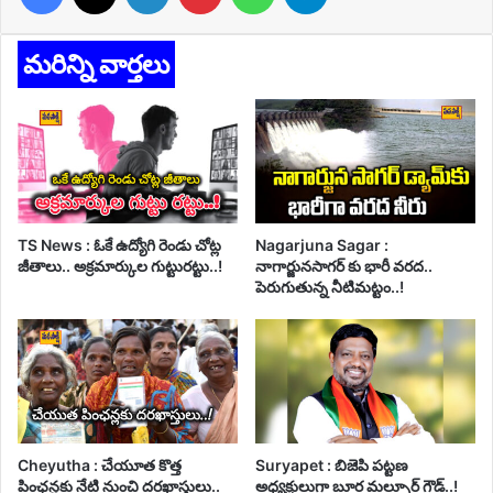
మరిన్ని వార్తలు
TS News : ఓకే ఉద్యోగి రెండు చోట్ల
Nagarjuna Sagar :
జీతాలు.. అక్రమార్కుల గుట్టురట్టు..!
నాగార్జునసాగర్ కు భారీ వరద..
పెరుగుతున్న నీటిమట్టం..!
Cheyutha : చేయూత కొత్త
Suryapet : బిజెపి పట్టణ
పింఛన్లకు నేటి నుంచి దరఖాస్తులు..
అధ్యక్షులుగా బూర మల్సూర్ గౌడ్..!