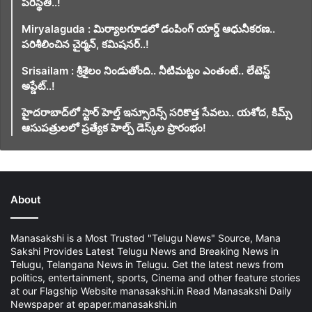
పరిస్థితి..!
Miryalaguda : మిర్యాలగూడలో డంపింగ్ యార్డ్ ఆధునీకరణ..
పరిశీలించిన చైర్మన్, కమిషనర్..!
Srisailam : శ్రీశైలం నిండుతోంది.. నీటిమట్టం ఎంతంటే.. లేటెస్ట్
అప్డేట్..!
హైదరాబాద్‌లో స్టార్ హెల్త్ ఇన్సూరెన్స్ సరికొత్త సేవలు.. యశోద, కిమ్స్
ఆసుపత్రులలో ప్రత్యేక హెల్ప్ డెస్క్‌ల ప్రారంభం!
About
Manasakshi is a Most Trusted "Telugu News" Source, Mana
Sakshi Provides Latest Telugu News and Breaking News in
Telugu, Telangana News in Telugu. Get the latest news from
politics, entertainment, sports, Cinema and other feature stories
at our Flagship Website manasakshi.in Read Manasakshi Daily
Newspaper at epaper.manasakshi.in