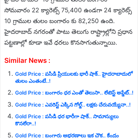
సోమవారం 22 క్యారెట్స్ 75,400 ఉండగా 24 క్యారెట్స్
10 గ్రాముల తులం బంగారం కు 82,250 ఉంది.
హైదరాబాద్ నగరంతో పాటు తెలుగు రాష్ట్రాల్లోని ప్రధాన
పట్టణాల్లో కూడా ఇవే ధరలు కొనసాగుతున్నాయి.
Similar News :
Gold Price : పసిడి ప్రియులకు భారీ షాక్.. హైదరాబాదులో
తులం ఎంతంటే..!
Gold Price : బంగారం ధర ఎంతో తెలుసా.. లేటెస్ట్ అప్డేట్..!
Gold Price : ఎవరెస్ట్ ఎక్కిన గోల్డ్.. లక్షకు చేరువయ్యేనా..!
Gold Price : పసిడి ధర భారీగా షాక్.. సామాన్యులు
కొనలేరా..!
Gold Price : బంగారు ఆభరణాలు ఇక చౌక.. కేంద్రం