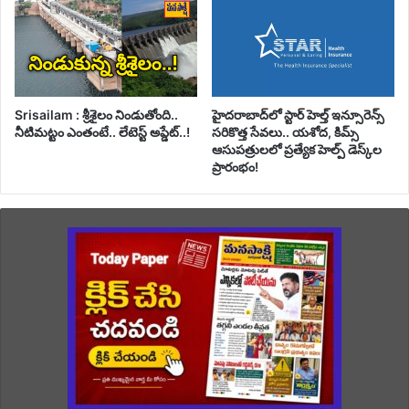
Srisailam : శ్రీశైలం నిండుతోంది..
హైదరాబాద్‌లో స్టార్ హెల్త్ ఇన్సూరెన్స్
నీటిమట్టం ఎంతంటే.. లేటెస్ట్ అప్డేట్..!
సరికొత్త సేవలు.. యశోద, కిమ్స్
ఆసుపత్రులలో ప్రత్యేక హెల్ప్ డెస్క్‌ల
ప్రారంభం!