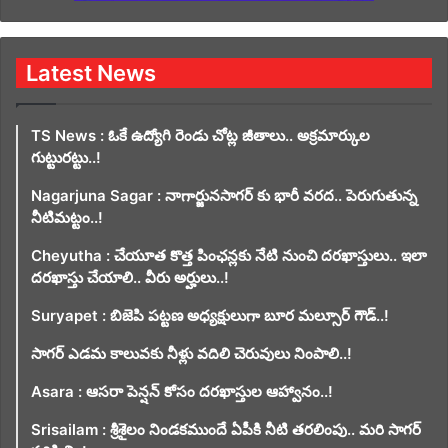
Latest News
TS News : ఓకే ఉద్యోగి రెండు చోట్ల జీతాలు.. అక్రమార్కుల
గుట్టురట్టు..!
Nagarjuna Sagar : నాగార్జునసాగర్ కు భారీ వరద.. పెరుగుతున్న
నీటిమట్టం..!
Cheyutha : చేయూత కొత్త పింఛన్లకు నేటి నుంచి దరఖాస్తులు.. ఇలా
దరఖాస్తు చేయాలి.. వీరు అర్హులు..!
Suryapet : బిజెపి పట్టణ అధ్యక్షులుగా బూర మల్సూర్ గౌడ్..!
సాగర్ ఎడమ కాలువకు నీళ్లు వదిలి చెరువులు నింపాలి..!
Asara : ఆసరా పెన్షన్ కోసం దరఖాస్తుల ఆహ్వానం..!
Srisailam : శ్రీశైలం నిండకముందే ఏపీకి నీటి తరలింపు.. మరి సాగర్