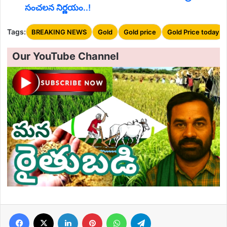
సంచలన నిర్ణయం..!
Tags:
BREAKING NEWS
Gold
Gold price
Gold Price today
Our YouTube Channel
Facebook
X
LinkedIn
Pinterest
WhatsApp
Telegram