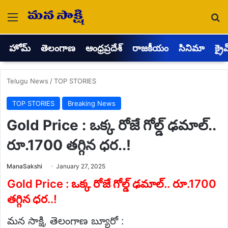
Menu
Se
హోమ్
తెలంగాణ
ఆంధ్రప్రదేశ్
రాజకీయం
సినిమా
క్రై
Telugu News
/
TOP STORIES
TOP STORIES
Breaking News
Gold Price : ఒక్క రోజే గోల్డ్ ఢమాల్..
రూ.1700 తగ్గిన ధర..!
Send
ManaSakshi
January 27, 2025
an
email
Gold Price : ఒక్క రోజే గోల్డ్ ఢమాల్.. రూ.1700
తగ్గిన ధర..!
మన సాక్షి, తెలంగాణ బ్యూరో :