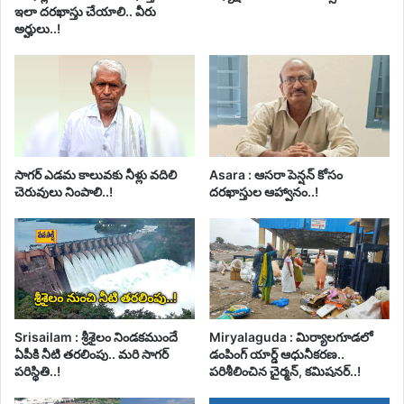
ఇలా దరఖాస్తు చేయాలి.. వీరు
అర్హులు..!
సాగర్ ఎడమ కాలువకు నీళ్లు వదిలి
Asara : ఆసరా పెన్షన్ కోసం
చెరువులు నింపాలి..!
దరఖాస్తుల ఆహ్వానం..!
Srisailam : శ్రీశైలం నిండకముందే
Miryalaguda : మిర్యాలగూడలో
ఏపీకి నీటి తరలింపు.. మరి సాగర్
డంపింగ్ యార్డ్ ఆధునీకరణ..
పరిస్థితి..!
పరిశీలించిన చైర్మన్, కమిషనర్..!