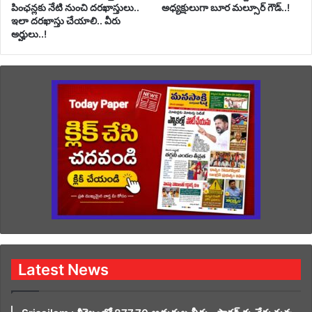
పింఛన్లకు నేటి నుంచి దరఖాస్తులు..
అధ్యక్షులుగా బూర మల్సూర్ గౌడ్..!
ఇలా దరఖాస్తు చేయాలి.. వీరు
అర్హులు..!
Latest News