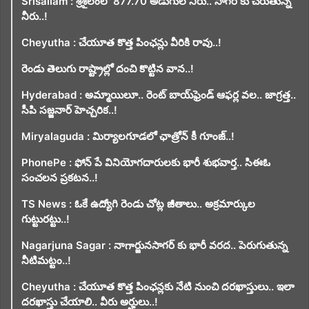
Srisailam : శ్రీశైలంలో 877.70 అడుగుల నీరు.. సాగర్ కు చేరుతున్న
నీరు..!
Cheyutha : చేయూత కొత్త పింఛన్లు వీరికి రావు..!
రెండు తెలుగు రాష్ట్రాల్లో దంచి కొట్టిన వాన..!
Hyderabad : అమ్మాయిలూ.. రెంట్ బాయ్‌ఫ్రెండ్ ఆఫర్ల వల.. జాగ్రత్త..
సీపి సజ్జనార్ హెచ్చరిక..!
Miryalaguda : మిర్యాలగూడలో ఛాత్రోన్ కీ గూంజ్..!
PhonePe : ఫోన్ పే వినియోగదారులకు భారీ శుభవార్త.. సిఈఓ
సంచలన ప్రకటన..!
TS News : ఓకే ఉద్యోగి రెండు చోట్ల జీతాలు.. అక్రమార్కుల
గుట్టురట్టు..!
Nagarjuna Sagar : నాగార్జునసాగర్ కు భారీ వరద.. పెరుగుతున్న
నీటిమట్టం..!
Cheyutha : చేయూత కొత్త పింఛన్లకు నేటి నుంచి దరఖాస్తులు.. ఇలా
దరఖాస్తు చేయాలి.. వీరు అర్హులు..!