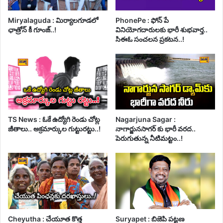
Miryalaguda : మిర్యాలగూడలో
PhonePe : ఫోన్ పే
ఛాత్రోన్ కీ గూంజ్..!
వినియోగదారులకు భారీ శుభవార్త..
సిఈఓ సంచలన ప్రకటన..!
TS News : ఓకే ఉద్యోగి రెండు చోట్ల
Nagarjuna Sagar :
జీతాలు.. అక్రమార్కుల గుట్టురట్టు..!
నాగార్జునసాగర్ కు భారీ వరద..
పెరుగుతున్న నీటిమట్టం..!
Cheyutha : చేయూత కొత్త
Suryapet : బిజెపి పట్టణ