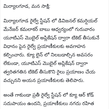
మిర్యాలగూడ, మన సాక్షి:
మిర్యాలగూడ రైల్వే స్టేషన్ లో డివిజనల్ కమర్షియల్
మేనేజర్ కమలాకర్ బాబు ఆధ్వర్యంలో గురువారం
యూటిఎస్ మొబైల్ అప్లికేషన్ ద్వారా టికెట్ తీసుకునే
విధానం పైన రైల్వే ప్రయాణీకులకు అవగాహన
కల్పించారు. క్యూ లైన్ లో నిలబడాల్సిన అవసరం
లేకుండా, యూటిఎస్ మొబైల్ అప్లికేషన్ ద్వారా
త్వరితగతిన టికెట్ తీసుకొని రైలు ప్రయాణం చేయ
వచ్చునని అయన ప్రయాణీకులకు తెలిపారు.
అంతే గాకుండా ప్రతీ రైల్వే స్టేషన్ లో క్యూ ఆర్ కోడ్
సదుపాయం ఉందని, ప్రయాణీకులు నగదు రహిత