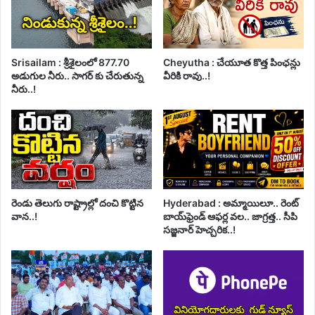
Srisailam : శ్రీశైలంలో 877.70
Cheyutha : చేయూత కొత్త పింఛన్లు
అడుగుల నీరు.. సాగర్ కు చేరుతున్న
వీరికి రావు..!
నీరు..!
రెండు తెలుగు రాష్ట్రాల్లో దంచి కొట్టిన
Hyderabad : అమ్మాయిలూ.. రెంట్
వాన..!
బాయ్‌ఫ్రెండ్ ఆఫర్ల వల.. జాగ్రత్త.. సీపి
సజ్జనార్ హెచ్చరిక..!