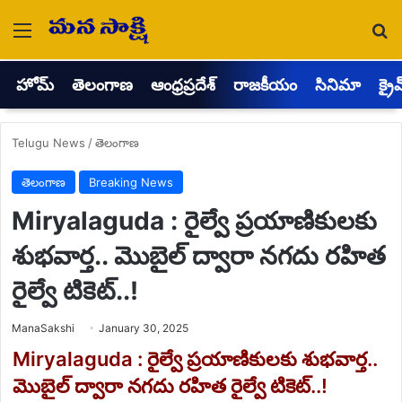
Menu
Se
హోమ్
తెలంగాణ
ఆంధ్రప్రదేశ్
రాజకీయం
సినిమా
క్రై
Telugu News
/
తెలంగాణ
తెలంగాణ
Breaking News
Miryalaguda : రైల్వే ప్రయాణికులకు
శుభవార్త.. మొబైల్ ద్వారా నగదు రహిత
రైల్వే టికెట్..!
Send
ManaSakshi
January 30, 2025
an
email
Miryalaguda : రైల్వే ప్రయాణికులకు శుభవార్త..
మొబైల్ ద్వారా నగదు రహిత రైల్వే టికెట్..!