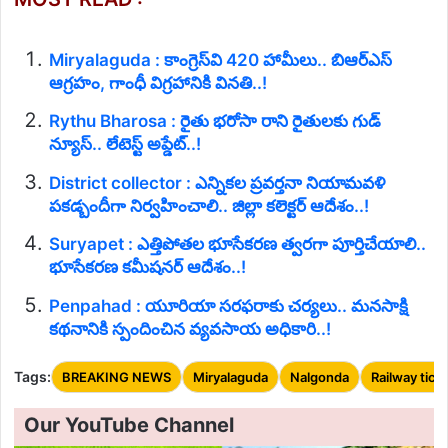
Miryalaguda : కాంగ్రెస్‌వి 420 హామీలు.. బిఆర్‌ఎస్‌
ఆగ్రహం, గాంధీ విగ్రహానికి వినతి..!
Rythu Bharosa : రైతు భరోసా రాని రైతులకు గుడ్
న్యూస్.. లేటెస్ట్ అప్డేట్..!
District collector : ఎన్నికల ప్రవర్తనా నియామవళి
పకడ్బందీగా నిర్వహించాలి.. జిల్లా కలెక్టర్ ఆదేశం..!
Suryapet : ఎత్తిపోతల భూసేకరణ త్వరగా పూర్తిచేయాలి..
భూసేకరణ కమీషనర్ ఆదేశం..!
Penpahad : యూరియా సరఫరాకు చర్యలు.. మనసాక్షి
కథనానికి స్పందించిన వ్యవసాయ అధికారి..!
Tags:
BREAKING NEWS
Miryalaguda
Nalgonda
Railway tick
Our YouTube Channel