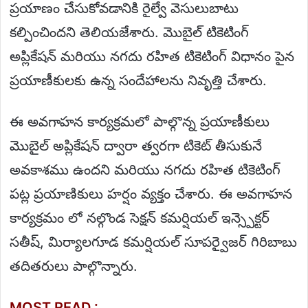
ప్రయాణం చేసుకోవడానికి రైల్వే వెసులుబాటు
కల్పించిందని తెలియజేశారు. మొబైల్ టికెటింగ్
అప్లికేషన్ మరియు నగదు రహిత టికెటింగ్ విధానం పైన
ప్రయాణీకులకు ఉన్న సందేహాలను నివృత్తి చేశారు.
ఈ అవగాహన కార్యక్రమలో పాల్గొన్న ప్రయాణీకులు
మొబైల్ అప్లికేషన్ ద్వారా త్వరగా టికెట్ తీసుకునే
అవకాశము ఉందని మరియు నగదు రహిత టికెటింగ్
పట్ల ప్రయాణికులు హర్షం వ్యక్తం చేశారు. ఈ అవగాహన
కార్యక్రమం లో నల్గొండ సెక్షన్ కమర్షియల్ ఇన్స్పెక్టర్
సతీష్, మిర్యాలగూడ కమర్షియల్ సూపర్వైజర్ గిరిబాబు
తదితరులు పాల్గొన్నారు.
MOST READ :