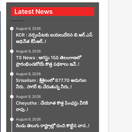
Latest News
August 9, 2026
KCR : నర్సంపేటకు బయలుదేరిన బి.ఆర్.ఎస్
అధినేత కేసీఆర్..!
August 9, 2026
TS News : ఆగస్టు 15న తెలంగాణలో
ప్రారంభించబోయే కొత్త పథకాలు ఇవే..!
August 9, 2026
Srisailam : శ్రీశైలంలో 877.70 అడుగుల
నీరు.. సాగర్ కు చేరుతున్న నీరు..!
August 9, 2026
Cheyutha : చేయూత కొత్త పింఛన్లు వీరికి
రావు..!
August 9, 2026
రెండు తెలుగు రాష్ట్రాల్లో దంచి కొట్టిన వాన..!