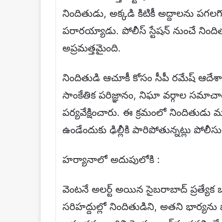
నిందితుడు, అక్కడి కిటికీ అద్దాలను పగలగ
పరారయ్యాడు. పోలీస్ స్టేషన్ నుంచే నిం
అప్రమత్తమైంది.
నిందితుడి ఆచూకీ కోసం సీపీ రమేష్ ఆదేశ
సాంకేతిక పరిజ్ఞానం, నిఘా వర్గాల సమా
పర్యవేక్షించారు. ఈ క్రమంలో నిందితుడు
ఉండేందుకు ఢిల్లీకి పారిపోతున్నట్లు పోల
హర్యానాలో అదుపులోకి :
వెంటనే అలర్ట్ అయిన సైబరాబాద్ ప్రత్యే
సరిహద్దుల్లో నిందితుడిని, అతని భార్య