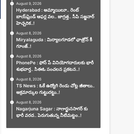
August 9, 2026
Hyderabad : అమ్మాయిలూ.. రెంట్
బాయ్‌ఫ్రెండ్ ఆఫర్ల వల.. జాగ్రత్త.. సీపి సజ్జనార్
హెచ్చరిక..!
August 8, 2026
Miryalaguda : మిర్యాలగూడలో ఛాత్రోన్ కీ
గూంజ్..!
August 8, 2026
PhonePe : ఫోన్ పే వినియోగదారులకు భారీ
శుభవార్త.. సిఈఓ సంచలన ప్రకటన..!
August 8, 2026
TS News : ఓకే ఉద్యోగి రెండు చోట్ల జీతాలు..
అక్రమార్కుల గుట్టురట్టు..!
August 8, 2026
Nagarjuna Sagar : నాగార్జునసాగర్ కు
భారీ వరద.. పెరుగుతున్న నీటిమట్టం..!