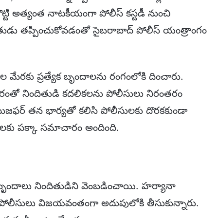
ొట్టి అత్యంత నాటకీయంగా పోలీస్ కస్టడీ నుంచి
దితుడు తప్పించుకోవడంతో సైబరాబాద్ పోలీస్ యంత్రాంగం
ాల మేరకు ప్రత్యేక బృందాలను రంగంలోకి దించారు.
చారంతో నిందితుడి కదలికలను పోలీసులు నిరంతరం
 ముజఫర్ తన భార్యతో కలిసి పోలీసులకు దొరకకుండా
ీసులకు పక్కా సమాచారం అందింది.
క బృందాలు నిందితుడిని వెంబడించాయి. హర్యానా
ను పోలీసులు విజయవంతంగా అదుపులోకి తీసుకున్నారు.