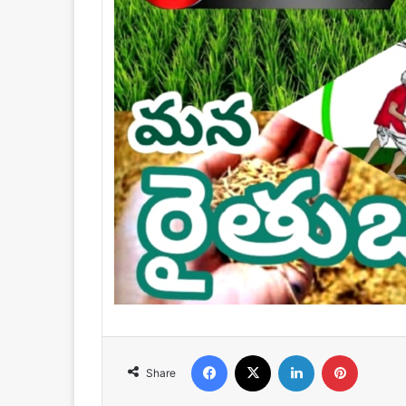
Facebook
X
LinkedIn
Pinteres
Share