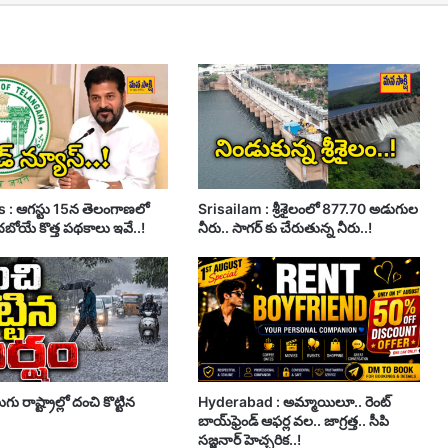
 : ఆగస్టు 15న తెలంగాణలో
Srisailam : శ్రీశైలంలో 877.70 అడుగుల
చబోయే కొత్త పథకాలు ఇవే..!
నీరు.. సాగర్ కు చేరుతున్న నీరు..!
గు రాష్ట్రాల్లో దంచి కొట్టిన
Hyderabad : అమ్మాయిలూ.. రెంట్
బాయ్‌ఫ్రెండ్ ఆఫర్ల వల.. జాగ్రత్త.. సీపి
సజ్జనార్ హెచ్చరిక..!