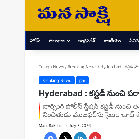
హోమ్
తెలంగాణ
ఆంధ్రప్రదేశ్
రాజకీయం
సిని
Telugu News
/
Breaking News
/
Hyderabad : కస్టడీ నుం
Breaking News
క్రైం
Hyderabad : కస్టడీ నుంచి పరార
నార్సింగి పోలీస్ స్టేషన్ కస్టడీ నుంచ
నిందితుడు ముజఫర్‌ను సైబరాబాద్ పో
Send
ManaSakshi
July 3, 2026
an
Facebook
X
LinkedIn
Pinterest
email