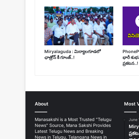
Miryalaguda : మిర్యాలగూడలో
PhonePe 
ఛాత్రోన్ కీ గూంజ్..!
భారీ శుభ
ప్రకటన..!
About
Most 
Manasakshi is a Most Trusted "Telugu
June 
News" Source, Mana Sakshi Provides
Mirya
Latest Telugu News and Breaking
ప్రకట
News in Telugu, Telangana News in