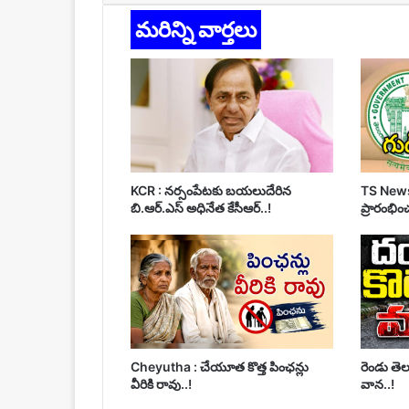
మరిన్ని వార్తలు
KCR : నర్సంపేటకు బయలుదేరిన
TS News
బి.ఆర్.ఎస్ అధినేత కేసీఆర్..!
ప్రారంభిం
Cheyutha : చేయూత కొత్త పింఛన్లు
రెండు తెలు
వీరికి రావు..!
వాన..!