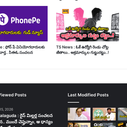
: ఫోన్ పే వినియోగదారులకు
TS News : ఓకే ఉద్యోగి రెండు చోట్ల
వార్త.. సిఈఓ సంచలన
జీతాలు.. అక్రమార్కుల గుట్టురట్టు..!
Viewed Posts
Last Modified Posts
15, 2026
laguda : రైస్ మిల్లర్ల సంచలన
న.. ముందే చెప్తున్నాం, ఆ ధాన్యం