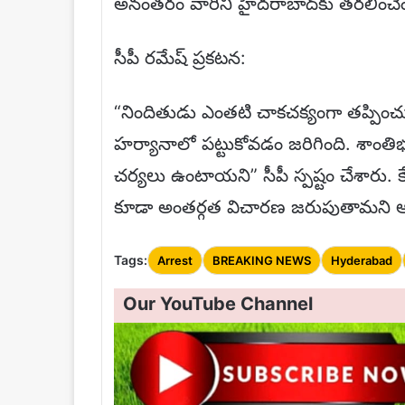
అనంతరం వారిని హైదరాబాద్‌కు తరలించేంద
సీపీ రమేష్ ప్రకటన:
“నిందితుడు ఎంతటి చాకచక్యంగా తప్పించ
హర్యానాలో పట్టుకోవడం జరిగింది. శాంతిభద
చర్యలు ఉంటాయని” సీపీ స్పష్టం చేశారు. కే
కూడా అంతర్గత విచారణ జరుపుతామని ఆయ
Tags:
Arrest
BREAKING NEWS
Hyderabad
Our YouTube Channel