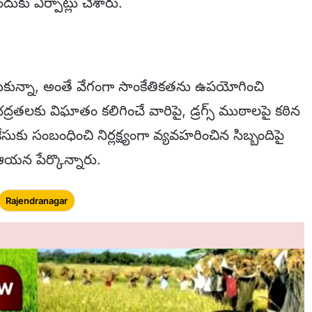
ుకు ఏర్పాట్లు చేశారు.
ుకున్నా, అంతే వేగంగా సాంకేతికతను ఉపయోగించి
్రతలకు విఘాతం కలిగించే వారిపై, డ్రగ్స్ ముఠాలపై కఠిన
సుకు సంబంధించి నిర్లక్ష్యంగా వ్యవహరించిన సిబ్బందిపై
న పేర్కొన్నారు.
Rajendranagar