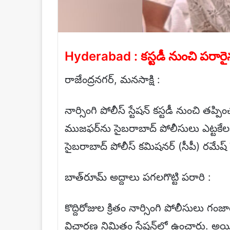
Hyderabad : కస్టడీ నుంచి పరారైన 
రాజేంద్రనగర్, మనసాక్షి :
నార్సింగి పోలీస్ స్టేషన్ కస్టడీ నుంచి తప
ముజఫర్‌ను సైబరాబాద్ పోలీసులు ఎట్టకేల
సైబరాబాద్ పోలీస్ కమిషనర్ (సీపీ) రమేష్ ప్
బాత్‌రూమ్ అద్దాలు పగలగొట్టి పరారి :
కొద్దిరోజుల క్రితం నార్సింగి పోలీసులు గం
విచారణ నిమిత్తం స్టేషన్‌లో ఉంచారు. అయిత