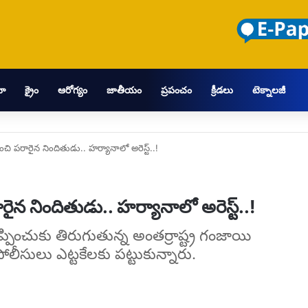
మా
క్రైం
ఆరోగ్యం
జాతీయం
ప్రపంచం
క్రీడలు
టెక్నాలజీ
చి పరారైన నిందితుడు.. హర్యానాలో అరెస్ట్..!
ైన నిందితుడు.. హర్యానాలో అరెస్ట్..!
ి తప్పించుకు తిరుగుతున్న అంతర్రాష్ట్ర గంజాయి
లీసులు ఎట్టకేలకు పట్టుకున్నారు.