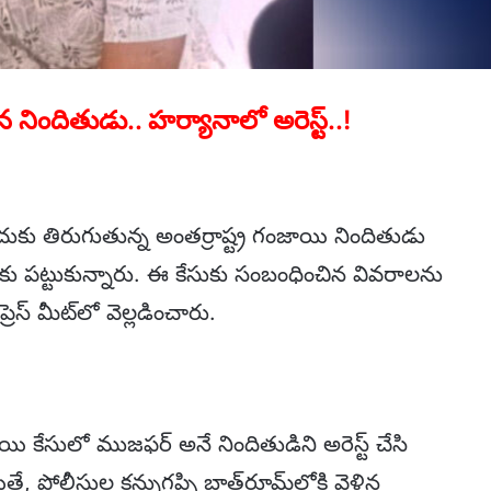
నిందితుడు.. హర్యానాలో అరెస్ట్..!
్పించుకు తిరుగుతున్న అంతర్రాష్ట్ర గంజాయి నిందితుడు
కు పట్టుకున్నారు. ఈ కేసుకు సంబంధించిన వివరాలను
రెస్ మీట్‌లో వెల్లడించారు.
జాయి కేసులో ముజఫర్ అనే నిందితుడిని అరెస్ట్ చేసి
ే, పోలీసుల కన్నుగప్పి బాత్‌రూమ్‌లోకి వెళ్లిన