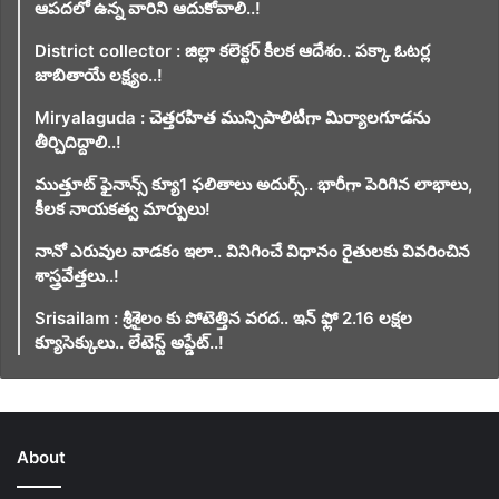
ఆపదలో ఉన్న వారిని ఆదుకోవాలి..!
District collector : జిల్లా కలెక్టర్ కీలక ఆదేశం.. పక్కా ఓటర్ల
జాబితాయే లక్ష్యం..!
Miryalaguda : చెత్తరహిత మున్సిపాలిటీగా మిర్యాలగూడను
తీర్చిదిద్దాలి..!
ముత్తూట్ ఫైనాన్స్ క్యూ1 ఫలితాలు అదుర్స్.. భారీగా పెరిగిన లాభాలు,
కీలక నాయకత్వ మార్పులు!
నానో ఎరువుల వాడకం ఇలా.. వినిగించే విధానం రైతులకు వివరించిన
శాస్త్రవేత్తలు..!
Srisailam : శ్రీశైలం కు పోటెత్తిన వరద.. ఇన్ ఫ్లో 2.16 లక్షల
క్యూసెక్కులు.. లేటెస్ట్ అప్డేట్..!
About