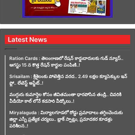
Latest News
Ration Cards : తెలంగాణలో రేషన్ కార్డుదారులకు గుడ్ న్యూస్..
ఆగస్టు 15 న కొత్త రేషన్ కార్డుల పంపిణి..!
Srisailam : శ్రీశైలంకు పోటెత్తిన వరద.. 2.49 లక్షల క్యూసెక్కుల ఇన్
ఫ్లో.. లేటెస్ట్ అప్డేట్..!
ముగ్గురు కుమార్తెల కోసం జీవితమంతా ధారపోసిన తండ్రి.. చివరికి
వీడియో కాల్ లోనే కడసారి వీడ్కోలు..!
Miryalaguda : మిర్యాలగూడలో రోడ్డు ప్రమాదాలు తగ్గించెందుకు
జిల్లా ఎస్పీ ప్రత్యేక చర్యలు.. బ్లాక్ స్పాట్లు, ప్రమాదకర కూడళ్లు
పరిశీలన..!