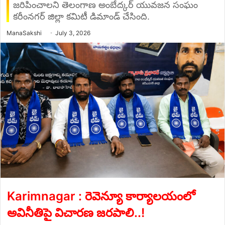
జరిపించాలని తెలంగాణ అంబేద్కర్ యువజన సంఘం
కరీంనగర్ జిల్లా కమిటీ డిమాండ్ చేసింది.
Send
ManaSakshi
July 3, 2026
an
email
Karimnagar : రెవెన్యూ కార్యాలయంలో
అవినీతిపై విచారణ జరపాలి..!