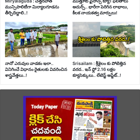
Miryalaguda : చెత్తరహిత
ముత్తూట్ ఫైనాన్స్ క్యూ1 ఫలితాలు
మున్సిపాలిటీగా మిర్యాలగూడను
అదుర్స్.. భారీగా పెరిగిన లాభాలు,
తీర్చిదిద్దాలి..!
కీలక నాయకత్వ మార్పులు!
నానో ఎరువుల వాడకం ఇలా..
Srisailam : శ్రీశైలం కు పోటెత్తిన
వినిగించే విధానం రైతులకు వివరించిన
వరద.. ఇన్ ఫ్లో 2.16 లక్షల
శాస్త్రవేత్తలు..!
క్యూసెక్కులు.. లేటెస్ట్ అప్డేట్..!