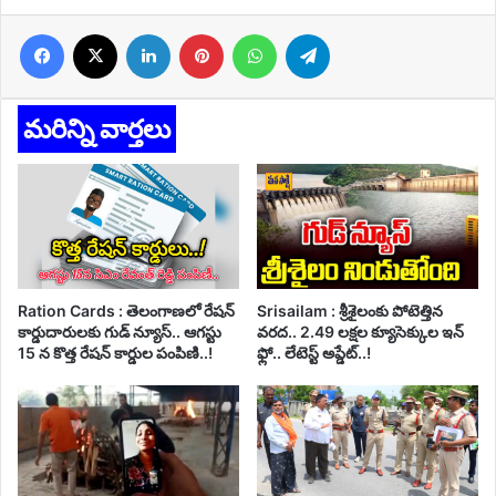
Facebook
X
LinkedIn
Pinterest
WhatsApp
Telegram
మరిన్ని వార్తలు
Ration Cards : తెలంగాణలో రేషన్
Srisailam : శ్రీశైలంకు పోటెత్తిన
కార్డుదారులకు గుడ్ న్యూస్.. ఆగస్టు
వరద.. 2.49 లక్షల క్యూసెక్కుల ఇన్
15 న కొత్త రేషన్ కార్డుల పంపిణి..!
ఫ్లో.. లేటెస్ట్ అప్డేట్..!