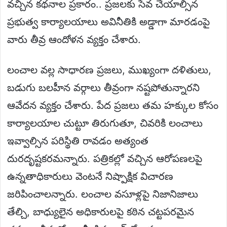
వచ్చిన కథనాల ప్రకారం.. ప్రజలకు సేవ చేయాల్సిన
ప్రభుత్వ కార్యాలయాలు అవినీతికి అడ్డాగా మారడంపై
వారు తీవ్ర ఆందోళన వ్యక్తం చేశారు.
లంచాల వల్ల సాధారణ ప్రజలు, ముఖ్యంగా దళితులు,
బడుగు బలహీన వర్గాలు తీవ్రంగా నష్టపోతున్నారని
ఆవేదన వ్యక్తం చేశారు. పేద ప్రజలు తమ హక్కుల కోసం
కార్యాలయాల చుట్టూ తిరుగుతూ, చివరికి లంచాలు
ఇవ్వాల్సిన పరిస్థితి రావడం అత్యంత
దురదృష్టకరమన్నారు. పత్రికల్లో వచ్చిన ఆరోపణలపై
ఉన్నతాధికారులు వెంటనే నిష్పాక్షిక విచారణ
జరిపించాలన్నారు. లంచాల వసూళ్లపై నిజానిజాలు
తేల్చి, బాధ్యులైన అధికారులపై కఠిన చట్టపరమైన