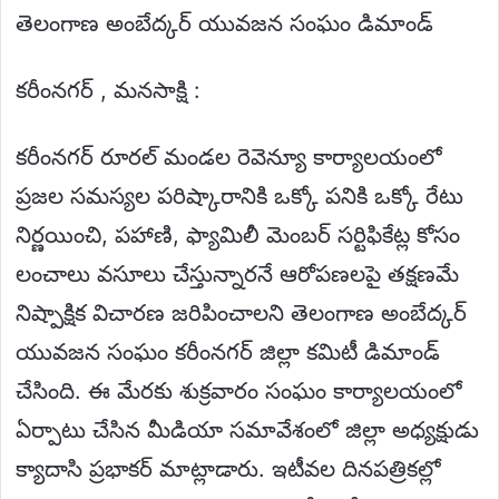
తెలంగాణ అంబేద్కర్ యువజన సంఘం డిమాండ్
కరీంనగర్ , మనసాక్షి :
కరీంనగర్ రూరల్ మండల రెవెన్యూ కార్యాలయంలో
ప్రజల సమస్యల పరిష్కారానికి ఒక్కో పనికి ఒక్కో రేటు
నిర్ణయించి, పహాణి, ఫ్యామిలీ మెంబర్ సర్టిఫికేట్ల కోసం
లంచాలు వసూలు చేస్తున్నారనే ఆరోపణలపై తక్షణమే
నిష్పాక్షిక విచారణ జరిపించాలని తెలంగాణ అంబేద్కర్
యువజన సంఘం కరీంనగర్ జిల్లా కమిటీ డిమాండ్
చేసింది. ఈ మేరకు శుక్రవారం సంఘం కార్యాలయంలో
ఏర్పాటు చేసిన మీడియా సమావేశంలో జిల్లా అధ్యక్షుడు
క్యాదాసి ప్రభాకర్ మాట్లాడారు. ఇటీవల దినపత్రికల్లో