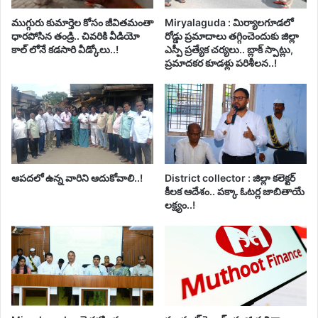
ముగ్గురు కుమార్తెల కోసం జీవితమంతా
Miryalaguda : మిర్యాలగూడలో
ధారపోసిన తండ్రి.. చివరికి వీడియో
రోడ్డు ప్రమాదాలు తగ్గించెందుకు జిల్లా
కాల్ లోనే కడసారి వీడ్కోలు..!
ఎస్పీ ప్రత్యేక చర్యలు.. బ్లాక్ స్పాట్లు,
ప్రమాదకర కూడళ్లు పరిశీలన..!
ఆపదలో ఉన్న వారిని ఆదుకోవాలి..!
District collector : జిల్లా కలెక్టర్
కీలక ఆదేశం.. పక్కా ఓటర్ల జాబితాయే
లక్ష్యం..!