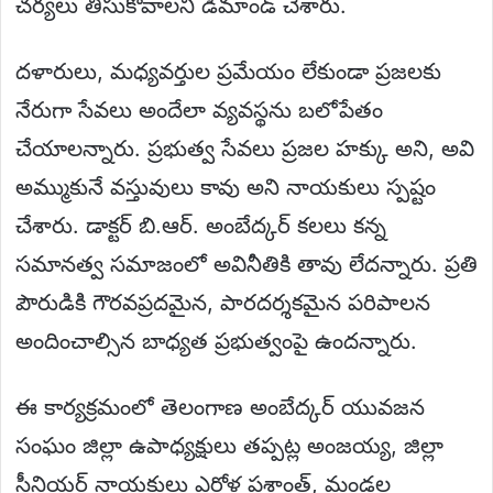
చర్యలు తీసుకోవాలనీ డిమాండ్ చేశారు.
దళారులు, మధ్యవర్తుల ప్రమేయం లేకుండా ప్రజలకు
నేరుగా సేవలు అందేలా వ్యవస్థను బలోపేతం
చేయాలన్నారు. ప్రభుత్వ సేవలు ప్రజల హక్కు అని, అవి
అమ్ముకునే వస్తువులు కావు అని నాయకులు స్పష్టం
చేశారు. డాక్టర్ బి.ఆర్. అంబేద్కర్ కలలు కన్న
సమానత్వ సమాజంలో అవినీతికి తావు లేదన్నారు. ప్రతి
పౌరుడికి గౌరవప్రదమైన, పారదర్శకమైన పరిపాలన
అందించాల్సిన బాధ్యత ప్రభుత్వంపై ఉందన్నారు.
ఈ కార్యక్రమంలో తెలంగాణ అంబేద్కర్ యువజన
సంఘం జిల్లా ఉపాధ్యక్షులు తప్పట్ల అంజయ్య, జిల్లా
సీనియర్ నాయకులు ఎర్రోళ్ల ప్రశాంత్, మండల