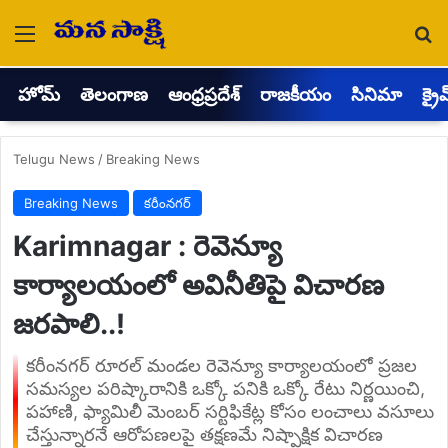
Menu
Se
హోమ్
తెలంగాణ
ఆంధ్రప్రదేశ్
రాజకీయం
సినిమా
క్రై
Telugu News
/
Breaking News
Breaking News
కరీంనగర్
Karimnagar : రెవెన్యూ
కార్యాలయంలో అవినీతిపై విచారణ
జరపాలి..!
కరీంనగర్ రూరల్ మండల రెవెన్యూ కార్యాలయంలో ప్రజల
సమస్యల పరిష్కారానికి ఒక్కో పనికి ఒక్కో రేటు నిర్ణయించి,
పహాణి, ఫ్యామిలీ మెంబర్ సర్టిఫికేట్ల కోసం లంచాలు వసూలు
చేస్తున్నారనే ఆరోపణలపై తక్షణమే నిష్పాక్షిక విచారణ