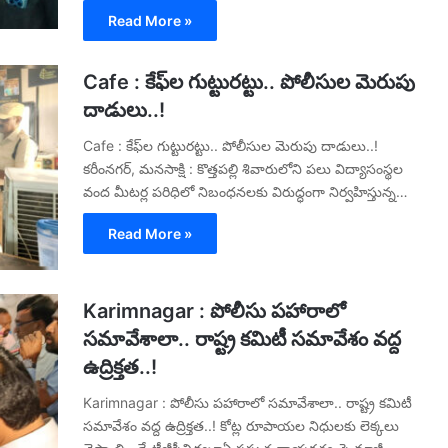
Read More »
Cafe : కేఫ్‌ల గుట్టురట్టు.. పోలీసుల మెరుపు
దాడులు..!
Cafe : కేఫ్‌ల గుట్టురట్టు.. పోలీసుల మెరుపు దాడులు..!
కరీంనగర్, మనసాక్షి : కొత్తపల్లి శివారులోని పలు విద్యాసంస్థల
వంద మీటర్ల పరిధిలో నిబంధనలకు విరుద్ధంగా నిర్వహిస్తున్న…
Read More »
Karimnagar : పోలీసు పహారాలో
సమావేశాలా.. రాష్ట్ర కమిటీ సమావేశం వద్ద
ఉద్రిక్తత..!
Karimnagar : పోలీసు పహారాలో సమావేశాలా.. రాష్ట్ర కమిటీ
సమావేశం వద్ద ఉద్రిక్తత..! కోట్ల రూపాయల నిధులకు లెక్కలు