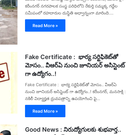
కరీంనగర్ నగరపాలక సంస్థ పరిధిలోని రేకుర్తి సమ్మక్క గద్దేల
సమీపంలో రహదారుల దుస్థితి అధ్వాన్నంగా మారింది.…
Read More »
Fake Certificate : భార్య సర్టిఫికెట్‌తో
మోసం.. వీఆర్ఏ నుంచి జూనియర్ అసిస్టెంట్
గా ఉద్యోగం..!
Fake Certificate : భార్య సర్టిఫికెట్‌తో మోసం.. వీఆర్ఏ
నుంచి జూనియర్ అసిస్టెంట్ గా ఉద్యోగం..! కరీంనగర్, మనసాక్షి :
నకిలీ విద్యార్హత ధ్రువపత్రాన్ని ఉపయోగించి పై…
Read More »
Good News : నిరుద్యోగులకు శుభవార్త..