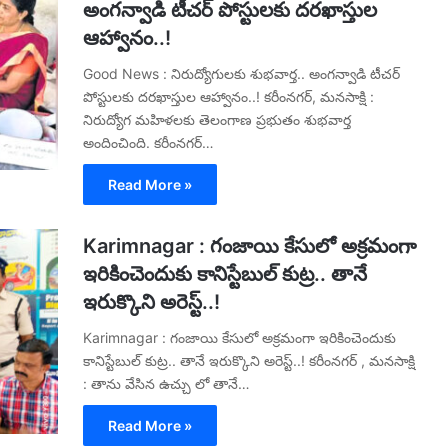
అంగన్వాడి టీచర్ పోస్టులకు దరఖాస్తుల
ఆహ్వానం..!
Good News : నిరుద్యోగులకు శుభవార్త.. అంగన్వాడి టీచర్
పోస్టులకు దరఖాస్తుల ఆహ్వానం..! కరీంనగర్, మనసాక్షి :
నిరుద్యోగ మహిళలకు తెలంగాణ ప్రభుతం శుభవార్త
అందించింది. కరీంనగర్…
Read More »
Karimnagar : గంజాయి కేసులో అక్రమంగా
ఇరికించెందుకు కానిస్టేబుల్ కుట్ర.. తానే
ఇరుక్కొని అరెస్ట్..!
Karimnagar : గంజాయి కేసులో అక్రమంగా ఇరికించెందుకు
కానిస్టేబుల్ కుట్ర.. తానే ఇరుక్కొని అరెస్ట్..! కరీంనగర్ , మనసాక్షి
: తాను వేసిన ఉచ్చు లో తానే…
Read More »