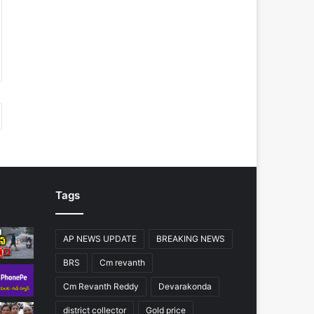
Tags
AP NEWS UPDATE
BREAKING NEWS
BRS
Cm revanth
Cm Revanth Reddy
Devarakonda
district collector
Gold price