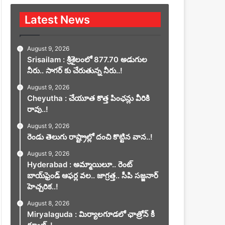
Latest News
August 9, 2026
Srisailam : శ్రీశైలంలో 877.70 అడుగుల
నీరు.. సాగర్ కు చేరుతున్న నీరు..!
August 9, 2026
Cheyutha : చేయూత కొత్త పింఛన్లు వీరికి
రావు..!
August 9, 2026
రెండు తెలుగు రాష్ట్రాల్లో దంచి కొట్టిన వాన..!
August 9, 2026
Hyderabad : అమ్మాయిలూ.. రెంట్
బాయ్‌ఫ్రెండ్ ఆఫర్ల వల.. జాగ్రత్త.. సీపి సజ్జనార్
హెచ్చరిక..!
August 8, 2026
Miryalaguda : మిర్యాలగూడలో ఛాత్రోన్ కీ