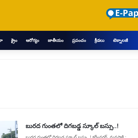
మా
క్రైం
ఆరోగ్యం
జాతీయం
ప్రపంచం
క్రీడలు
టెక్నాలజీ
బురద గుంతలో దిగబడ్డ స్కూల్ బస్సు..!
బురద గుంతలో దిగబడ్డ స్కూల్ బస్సు..! కరీంనగర్, మనసాక్షి :