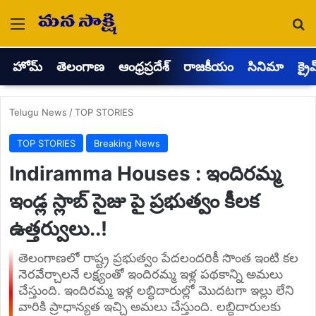
Menu
Se
హోమ్
తెలంగాణ
ఆంధ్రప్రదేశ్
రాజకీయం
సినిమా
క్రై
Telugu News
/
TOP STORIES
TOP STORIES
Breaking News
Indiramma Houses : ఇందిరమ్మ
ఇండ్ల స్లాబ్ సైజు పై ప్రభుత్వం కీలక
ఉత్తర్వులు..!
తెలంగాణలో రాష్ట్ర ప్రభుత్వం పేదలందరికీ సొంత ఇంటి కల
నెరవేర్చాలనే లక్ష్యంతో ఇందిరమ్మ ఇళ్ల పథకాన్ని అమలు
చేస్తుంది. ఇందిరమ్మ ఇళ్ల లబ్ధిదారుల్లో మొదటగా ఇల్లు లేని
వారికి ప్రాధాన్యత ఇచ్చి అమలు చేస్తుంది. లబ్ధిదారులకు