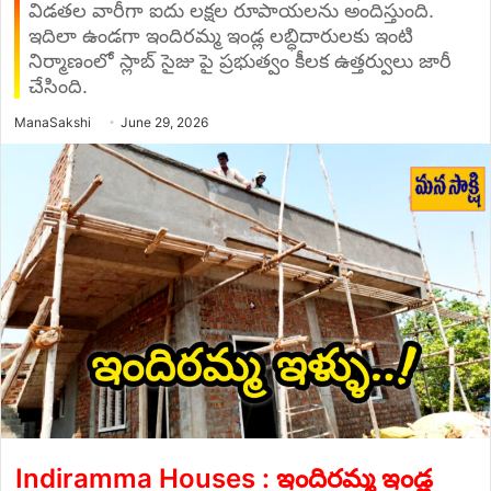
విడతల వారీగా ఐదు లక్షల రూపాయలను అందిస్తుంది.
ఇదిలా ఉండగా ఇందిరమ్మ ఇండ్ల లబ్ధిదారులకు ఇంటి
నిర్మాణంలో స్లాబ్ సైజు పై ప్రభుత్వం కీలక ఉత్తర్వులు జారీ
చేసింది.
Send
ManaSakshi
June 29, 2026
an
email
Indiramma Houses : ఇందిరమ్మ ఇండ్ల