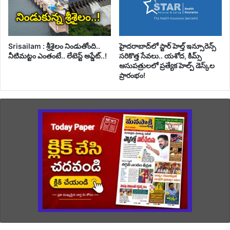
Srisailam : శ్రీశైలం నిండుతోంది..
హైదరాబాద్‌లో స్టార్ హెల్త్ ఇన్సూరెన్స్
నీటిమట్టం ఎంతంటే.. లేటెస్ట్ అప్డేట్..!
సరికొత్త సేవలు.. యశోద, కిమ్స్
ఆసుపత్రులలో ప్రత్యేక హెల్ప్ డెస్క్‌ల
ప్రారంభం!