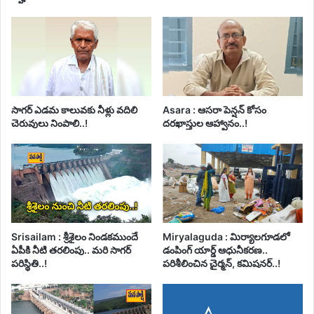
సాగర్ ఎడమ కాలువకు నీళ్లు వదిలి
Asara : ఆసరా పెన్షన్ కోసం
చెరువులు నింపాలి..!
దరఖాస్తుల ఆహ్వానం..!
Srisailam : శ్రీశైలం నిండకముందే
Miryalaguda : మిర్యాలగూడలో
ఏపీకి నీటి తరలింపు.. మరి సాగర్
డంపింగ్ యార్డ్ ఆధునీకరణ..
పరిస్థితి..!
పరిశీలించిన చైర్మన్, కమిషనర్..!