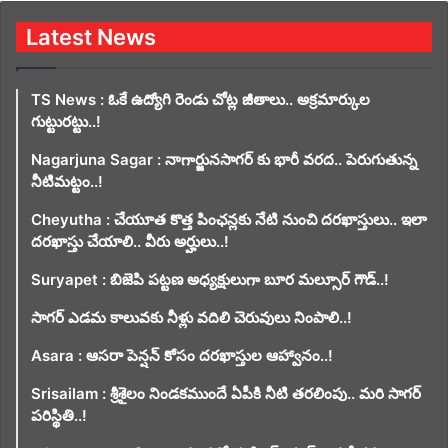
Latest News
TS News : ఓకే ఉద్యోగి రెండు చోట్ల జీతాలు.. అక్రమార్కుల
గుట్టురట్టు..!
Nagarjuna Sagar : నాగార్జునసాగర్ కు భారీ వరద.. పెరుగుతున్న
నీటిమట్టం..!
Cheyutha : చేయూత కొత్త పింఛన్లకు నేటి నుంచి దరఖాస్తులు.. ఇలా
దరఖాస్తు చేయాలి.. వీరు అర్హులు..!
Suryapet : బిజెపి పట్టణ అధ్యక్షులుగా బూర మల్సూర్ గౌడ్..!
సాగర్ ఎడమ కాలువకు నీళ్లు వదిలి చెరువులు నింపాలి..!
Asara : ఆసరా పెన్షన్ కోసం దరఖాస్తుల ఆహ్వానం..!
Srisailam : శ్రీశైలం నిండకముందే ఏపీకి నీటి తరలింపు.. మరి సాగర్
పరిస్థితి..!