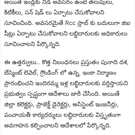
అయితే ఇండ్లకు నీడ అవసరం ఉంటే తలుపులు,
కిటికీలు, సన్ షెడ్ లు ఏర్పాటు చేసుకోవాలని
సూచించింది. అవసరమైతే Rcc స్లాబ్ కు బదులుగా జిఐ
షీట్లు ఏర్పాటు చేసుకోవాలని లబ్ధిదారులకు అధికారులు
సూచించాలని పేర్కొన్నది.
ఈ ఉత్తర్వులు.. కొత్త నిబంధనలు ప్రస్తుతం పునాది దశ,
బేస్మెంట్ లెవెల్, గ్రౌండింగ్ లో ఉన్న, ఇంకా నిర్మాణం
ప్రారంభించని ఇందిరమ్మ ఇళ్ల లబ్ధిదారులకు వర్తిస్తాయని
ప్రభుత్వం స్పష్టంగా ఆదేశాలు జారీ చేసింది. అయితే
జిల్లా కలెక్టర్లు, ప్రాజెక్ట్ డైరెక్టర్లు, అసిస్టెంట్ ఇంజనీర్లు,
పంచాయతీ కార్యదర్శులు లబ్ధిదారులకు విస్తృతంగా
అవగాహన కల్పించాలని ఆదేశాలలో పేర్కొన్నది.