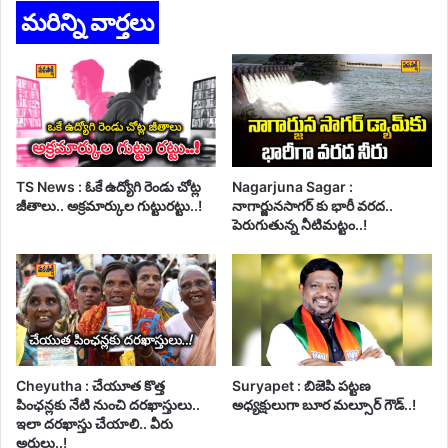
మరిన్ని వార్తలు
TS News : ఓకే ఉద్యోగి రెండు చోట్ల
Nagarjuna Sagar :
జీతాలు.. అక్రమార్కుల గుట్టురట్టు..!
నాగార్జునసాగర్ కు భారీ వరద..
పెరుగుతున్న నీటిమట్టం..!
Cheyutha : చేయూత కొత్త
Suryapet : బిజెపి పట్టణ
పింఛన్లకు నేటి నుంచి దరఖాస్తులు..
అధ్యక్షులుగా బూర మల్సూర్ గౌడ్..!
ఇలా దరఖాస్తు చేయాలి.. వీరు
అర్హులు..!