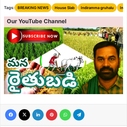
Tags:
BREAKING NEWS
House Slab
Indiramma gruhalu
Ind
Our YouTube Channel
Facebook
X
LinkedIn
Pinterest
WhatsApp
Telegram