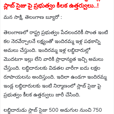
స్లాబ్ సైజు పై ప్రభుత్వం కీలక ఉత్తర్వులు..!
మన సాక్షి, తెలంగాణ బ్యూరో :
తెలంగాణలో రాష్ట్ర ప్రభుత్వం పేదలందరికీ సొంత ఇంటి
కల నెరవేర్చాలనే లక్ష్యంతో ఇందిరమ్మ ఇళ్ల పథకాన్ని
అమలు చేస్తుంది. ఇందిరమ్మ ఇళ్ల లబ్ధిదారుల్లో
మొదటగా ఇల్లు లేని వారికి ప్రాధాన్యత ఇచ్చి అమలు
చేస్తుంది. లబ్ధిదారులకు విడతల వారీగా ఐదు లక్షల
రూపాయలను అందిస్తుంది. ఇదిలా ఉండగా ఇందిరమ్మ
ఇండ్ల లబ్ధిదారులకు ఇంటి నిర్మాణంలో స్లాబ్ సైజు పై
ప్రభుత్వం కీలక ఉత్తర్వులు జారీ చేసింది.
లబ్ధిదారుడు స్లాబ్ సైజు 500 అడుగుల నుంచి 750