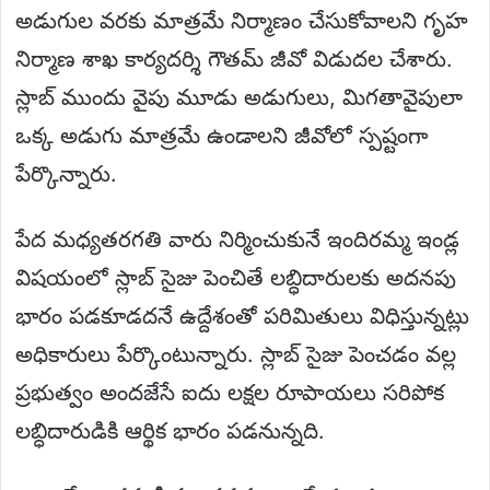
అడుగుల వరకు మాత్రమే నిర్మాణం చేసుకోవాలని గృహ
నిర్మాణ శాఖ కార్యదర్శి గౌతమ్ జీవో విడుదల చేశారు.
స్లాబ్ ముందు వైపు మూడు అడుగులు, మిగతావైపులా
ఒక్క అడుగు మాత్రమే ఉండాలని జీవోలో స్పష్టంగా
పేర్కొన్నారు.
పేద మధ్యతరగతి వారు నిర్మించుకునే ఇందిరమ్మ ఇండ్ల
విషయంలో స్లాబ్ సైజు పెంచితే లబ్ధిదారులకు అదనపు
భారం పడకూడదనే ఉద్దేశంతో పరిమితులు విధిస్తున్నట్లు
అధికారులు పేర్కొంటున్నారు. స్లాబ్ సైజు పెంచడం వల్ల
ప్రభుత్వం అందజేసే ఐదు లక్షల రూపాయలు సరిపోక
లబ్ధిదారుడికి ఆర్థిక భారం పడనున్నది.