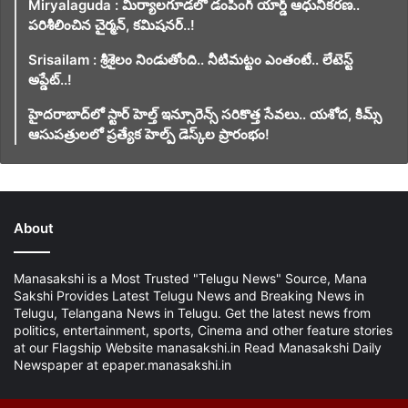
Miryalaguda : మిర్యాలగూడలో డంపింగ్ యార్డ్ ఆధునీకరణ..
పరిశీలించిన చైర్మన్, కమిషనర్..!
Srisailam : శ్రీశైలం నిండుతోంది.. నీటిమట్టం ఎంతంటే.. లేటెస్ట్
అప్డేట్..!
హైదరాబాద్‌లో స్టార్ హెల్త్ ఇన్సూరెన్స్ సరికొత్త సేవలు.. యశోద, కిమ్స్
ఆసుపత్రులలో ప్రత్యేక హెల్ప్ డెస్క్‌ల ప్రారంభం!
About
Manasakshi is a Most Trusted "Telugu News" Source, Mana
Sakshi Provides Latest Telugu News and Breaking News in
Telugu, Telangana News in Telugu. Get the latest news from
politics, entertainment, sports, Cinema and other feature stories
at our Flagship Website manasakshi.in Read Manasakshi Daily
Newspaper at epaper.manasakshi.in