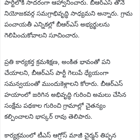
పార్టీలోకి సాదరంగా ఆహ్వానించారు. బీఆర్ఎస్ తోనే
నియోజకవర్గ సమగ్రాభివృద్ధి సాధ్యమని అన్నారు. గ్రామ
పంచాయతీ ఎన్నికల్లో బీఆర్ఎస్ అభ్యర్థులను
గెలిపించుకోవాలని సూచించారు.
ప్రతి కార్యకర్త క్రమశిక్షణ, అంకిత భావంతో పని
చేయాలని, బీఆర్ఎస్ పార్టీ గెలుపే ధ్యేయంగా
సమన్వయంతో ముందుకెళ్లాలని కోరారు. బీఆర్ఎస్
హయాంలో జరిగిన అభివృద్ధి గురించి అమలు చేసిన
సంక్షేమ పథకాల గురించి గ్రామాల్లో చైతన్యం
కల్పించాలని భాస్కర్ రావు తెలిపారు.
కార్యక్రమంలో టీఎస్ ఆగ్రోస్ మాజీ చైర్మన్ తిప్పన