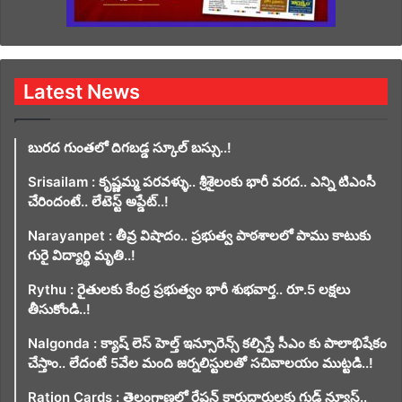
Latest News
బురద గుంతలో దిగబడ్డ స్కూల్ బస్సు..!
Srisailam : కృష్ణమ్మ పరవళ్ళు.. శ్రీశైలంకు భారీ వరద.. ఎన్ని టిఎంసీ
చేరిందంటే.. లేటెస్ట్ అప్డేట్..!
Narayanpet : తీవ్ర విషాదం.. ప్రభుత్వ పాఠశాలలో పాము కాటుకు
గురై విద్యార్థి మృతి..!
Rythu : రైతులకు కేంద్ర ప్రభుత్వం భారీ శుభవార్త.. రూ.5 లక్షలు
తీసుకోండి..!
Nalgonda : క్యాష్ లెస్ హెల్త్ ఇన్సూరెన్స్ కల్పిస్తే సీఎం కు పాలాభిషేకం
చేస్తాం.. లేదంటే 5వేల మంది జర్నలిస్టులతో సచివాలయం ముట్టడి..!
Ration Cards : తెలంగాణలో రేషన్ కార్డుదారులకు గుడ్ న్యూస్..