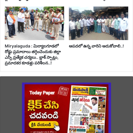
Miryalaguda : మిర్యాలగూడలో
ఆపదలో ఉన్న వారిని ఆదుకోవాలి..!
రోడ్డు ప్రమాదాలు తగ్గించెందుకు జిల్లా
ఎస్పీ ప్రత్యేక చర్యలు.. బ్లాక్ స్పాట్లు,
ప్రమాదకర కూడళ్లు పరిశీలన..!