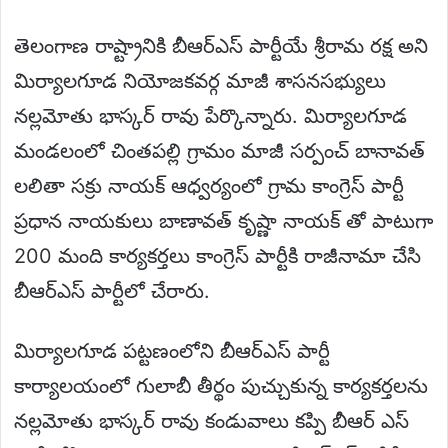
తెలంగాణ రాష్ట్రానికి బీఆర్ఎస్ పార్టీయే శ్రీరామ రక్ష అని
మిర్యాలగూడ నియోజకవర్గ మాజీ శాసనసభ్యులు
నల్లమోతు భాస్కర్ రావు పేర్కొన్నారు. మిర్యాలగూడ
మండలంలో చింతపల్లి గ్రామం మాజీ సర్పంచ్ బానావత్
లలితా సక్రు నాయక్ ఆధ్వర్యంలో గ్రామ కాంగ్రెస్ పార్టీ
ప్రధాన నాయకులు బాణావత్ కృష్ణా నాయక్ తో పాటుగా
200 మంది కార్యకర్తలు కాంగ్రెస్ పార్టీకి రాజీనామా చేసి
బీఆర్ఎస్ పార్టీలో చేరారు.
మిర్యాలగూడ పట్టణంలోని బీఆర్ఎస్ పార్టీ
కార్యాలయంలో గులాబీ తీర్థం పుచ్చుకున్న కార్యకర్తలను
నల్లమోతు భాస్కర్ రావు కండువాలు కప్పి బీఆర్ ఎస్