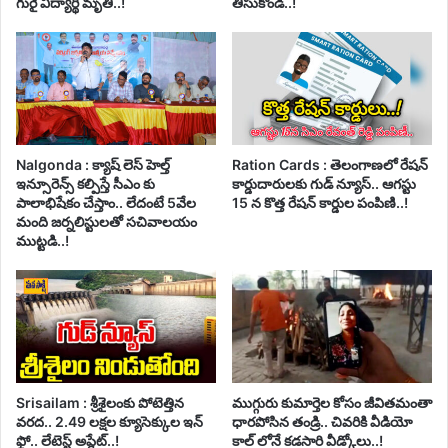
గురై విద్యార్థి మృతి..!
తీసుకోండి..!
Nalgonda : క్యాష్ లెస్ హెల్త్
Ration Cards : తెలంగాణలో రేషన్
ఇన్సూరెన్స్ కల్పిస్తే సీఎం కు
కార్డుదారులకు గుడ్ న్యూస్.. ఆగస్టు
పాలాభిషేకం చేస్తాం.. లేదంటే 5వేల
15 న కొత్త రేషన్ కార్డుల పంపిణి..!
మంది జర్నలిస్టులతో సచివాలయం
ముట్టడి..!
Srisailam : శ్రీశైలంకు పోటెత్తిన
ముగ్గురు కుమార్తెల కోసం జీవితమంతా
వరద.. 2.49 లక్షల క్యూసెక్కుల ఇన్
ధారపోసిన తండ్రి.. చివరికి వీడియో
ఫ్లో.. లేటెస్ట్ అప్డేట్..!
కాల్ లోనే కడసారి వీడ్కోలు..!