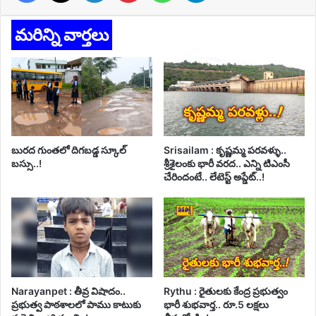
మరిన్ని వార్తలు
బురద గుంతలో దిగబడ్డ స్కూల్
Srisailam : కృష్ణమ్మ పరవళ్ళు..
బస్సు..!
శ్రీశైలంకు భారీ వరద.. ఎన్ని టిఎంసీ
చేరిందంటే.. లేటెస్ట్ అప్డేట్..!
Narayanpet : తీవ్ర విషాదం..
Rythu : రైతులకు కేంద్ర ప్రభుత్వం
ప్రభుత్వ పాఠశాలలో పాము కాటుకు
భారీ శుభవార్త.. రూ.5 లక్షలు