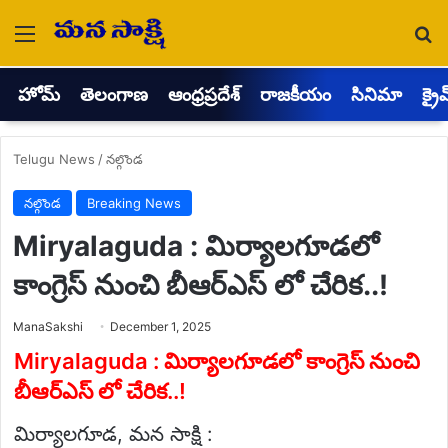
Menu
Se
హోమ్
తెలంగాణ
ఆంధ్రప్రదేశ్
రాజకీయం
సినిమా
క్రై
Telugu News
/
నల్గొండ
నల్గొండ
Breaking News
Miryalaguda : మిర్యాలగూడలో
కాంగ్రెస్ నుంచి బీఆర్ఎస్ లో చేరిక..!
Send
ManaSakshi
December 1, 2025
an
email
Miryalaguda : మిర్యాలగూడలో కాంగ్రెస్ నుంచి
బీఆర్ఎస్ లో చేరిక..!
మిర్యాలగూడ, మన సాక్షి :