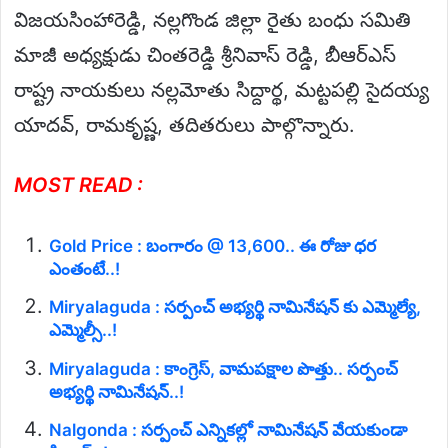
విజయసింహారెడ్డి, నల్లగొండ జిల్లా రైతు బంధు సమితి
మాజీ అధ్యక్షుడు చింతరెడ్డి శ్రీనివాస్ రెడ్డి, బీఆర్ఎస్
రాష్ట్ర నాయకులు నల్లమోతు సిద్దార్థ, మట్టపల్లి సైదయ్య
యాదవ్, రామకృష్ణ, తదితరులు పాల్గొన్నారు.
MOST READ :
Gold Price : బంగారం @ 13,600.. ఈ రోజు ధర
ఎంతంటే..!
Miryalaguda : సర్పంచ్ అభ్యర్థి నామినేషన్ కు ఎమ్మెల్యే,
ఎమ్మెల్సీ..!
Miryalaguda : కాంగ్రెస్, వామపక్షాల పొత్తు.. సర్పంచ్
అభ్యర్థి నామినేషన్..!
Nalgonda : సర్పంచ్ ఎన్నికల్లో నామినేషన్ వేయకుండా