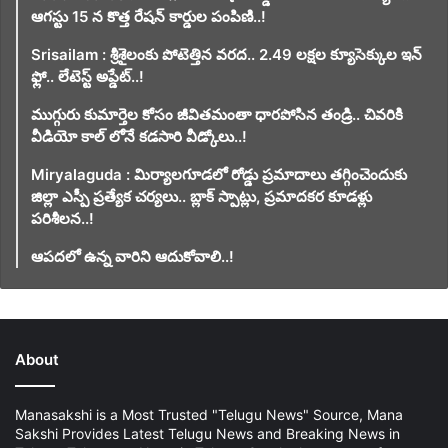
ఆగస్టు 15 న కొత్త రేషన్ కార్డుల పంపిణి..!
Srisailam : శ్రీశైలంకు పోటెత్తిన వరద.. 2.49 లక్షల క్యూసెక్కుల ఇన్
ఫ్లో.. లేటెస్ట్ అప్డేట్..!
ముగ్గురు కుమార్తెల కోసం జీవితమంతా ధారపోసిన తండ్రి.. చివరికి
వీడియో కాల్ లోనే కడసారి వీడ్కోలు..!
Miryalaguda : మిర్యాలగూడలో రోడ్డు ప్రమాదాలు తగ్గించెందుకు
జిల్లా ఎస్పీ ప్రత్యేక చర్యలు.. బ్లాక్ స్పాట్లు, ప్రమాదకర కూడళ్లు
పరిశీలన..!
ఆపదలో ఉన్న వారిని ఆదుకోవాలి..!
About
Manasakshi is a Most Trusted "Telugu News" Source, Mana
Sakshi Provides Latest Telugu News and Breaking News in