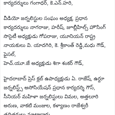
కార్యదర్శులు గంగాధర్, కె.ఎన్.హరి,
వీడియో జర్నలిస్టుల సంఘం అధ్యక్ష, ప్రధాన
కార్యదర్శులు నాగరాజు, హరీష్, జూబ్లీహిల్స్ హౌసింగ్
సొసైటీ అధ్యక్షుడు గోపరాజు, యూనియన్ రాష్ట్ర
నాయకులు వి. యాదగిరి, కె. శ్రీకాంత్ రెడ్డి,మధు గౌడ్,
ఫైసల్,
హెచ్.యూ.జే అధ్యక్షుడు శిగా శంకర్ గౌడ్,
హైదరాబాద్ ప్రెస్ క్లబ్ ఉపాధ్యక్షుడు ఏ. రాజేష్, ఉర్దూ
జర్నలిస్ట్స్ అసోసియేషన్ ప్రధాన కార్యదర్శి గౌస్,
సీనియర్ మహిళా జర్నలిస్టులు విమల, అత్తలూరి
అరుణ, వాకటి మంజుల, కళ్యాణం రాజేశ్వరీ
తదితరులు మాట్లాడారు.