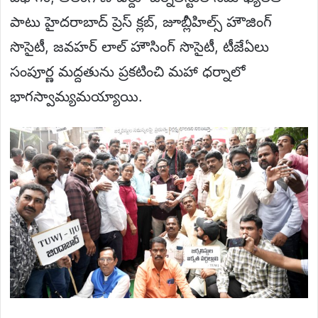
పాటు హైదరాబాద్ ప్రెస్ క్లబ్, జూబ్లీహిల్స్ హౌజింగ్
సొసైటీ, జవహర్ లాల్ హౌసింగ్ సొసైటీ, టీజేఏలు
సంపూర్ణ మద్దతును ప్రకటించి మహా ధర్నాలో
భాగస్వామ్యమయ్యాయి.