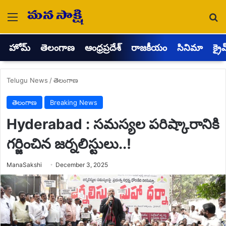
Menu
Se
హోమ్
తెలంగాణ
ఆంధ్రప్రదేశ్
రాజకీయం
సినిమా
క్రై
Telugu News
/
తెలంగాణ
తెలంగాణ
Breaking News
Hyderabad : సమస్యల పరిష్కారానికి
గర్జించిన జర్నలిస్టులు..!
Send
ManaSakshi
December 3, 2025
an
email