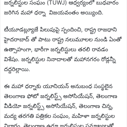
జర్నలిస్టుల సంఘం (TUWJ) ఆధ్వర్యంలో బుధవారం
జరిగిన మహా ధర్నా విజయవంతం అయ్యింది.
టీయూడబ్ల్యూజే పిలుపుపై స్పందించి, రాష్ట్ర రాజధాని
హైదరాబాద్ తో పాటు రాష్ట్ర నలుమూలల నుండి ఏంతో
ఉత్సాహంగా, భారీగా జర్నలిస్టులు తరలి రావడం
విశేషం. జర్నలిస్టుల నినాదాలతో మహానగరం రోడ్లన్నీ
దద్దరిల్లాయి.
ఈ మహా ధర్నాకు యూనియన్ అనుబంధ సంస్థలైన
తెలంగాణ ఫోటో జర్నలిస్ట్స్ అసోసియేషన్, తెలంగాణ
వీడియో జర్నలిస్ట్స్ అసోసియేషన్, తెలంగాణ చిన్న,
మద్య తరగతి పత్రికల సంఘం, మహిళా జర్నలిస్టుల
విభాగం, తెలంగాణ ఉర్దూ జర్నలిస్టుల సమాఖ్యలతో