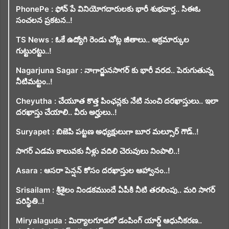
PhonePe : ఫోన్ పే వినియోగదారులకు భారీ శుభవార్త.. సిఈఓ
సంచలన ప్రకటన..!
TS News : ఓకే ఉద్యోగి రెండు చోట్ల జీతాలు.. అక్రమార్కుల
గుట్టురట్టు..!
Nagarjuna Sagar : నాగార్జునసాగర్ కు భారీ వరద.. పెరుగుతున్న
నీటిమట్టం..!
Cheyutha : చేయూత కొత్త పింఛన్లకు నేటి నుంచి దరఖాస్తులు.. ఇలా
దరఖాస్తు చేయాలి.. వీరు అర్హులు..!
Suryapet : బిజెపి పట్టణ అధ్యక్షులుగా బూర మల్సూర్ గౌడ్..!
సాగర్ ఎడమ కాలువకు నీళ్లు వదిలి చెరువులు నింపాలి..!
Asara : ఆసరా పెన్షన్ కోసం దరఖాస్తుల ఆహ్వానం..!
Srisailam : శ్రీశైలం నిండకముందే ఏపీకి నీటి తరలింపు.. మరి సాగర్
పరిస్థితి..!
Miryalaguda : మిర్యాలగూడలో డంపింగ్ యార్డ్ ఆధునీకరణ..