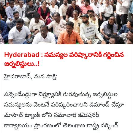
Hyderabad : సమస్యల పరిష్కారానికి గర్జించిన
జర్నలిస్టులు..!
హైదరాబాద్, మన సాక్షి:
పన్నెండేండ్లుగా నిర్లక్ష్యానికి గురవుతున్న జర్నలిస్టుల
సమస్యలను వెంటనే పరిష్కరించాలని డిమాండ్ చేస్తూ
మాసాబ్ ట్యాంక్ లోని సమాచార కమిషనర్
కార్యాలయం ప్రాంగణంలో తెలంగాణ రాష్ట్ర వర్కింగ్