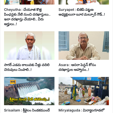
Cheyutha : చేయూత కొత్త
Suryapet : బిజెపి పట్టణ
పింఛన్లకు నేటి నుంచి దరఖాస్తులు..
అధ్యక్షులుగా బూర మల్సూర్ గౌడ్..!
ఇలా దరఖాస్తు చేయాలి.. వీరు
అర్హులు..!
సాగర్ ఎడమ కాలువకు నీళ్లు వదిలి
Asara : ఆసరా పెన్షన్ కోసం
చెరువులు నింపాలి..!
దరఖాస్తుల ఆహ్వానం..!
Srisailam : శ్రీశైలం నిండకముందే
Miryalaguda : మిర్యాలగూడలో