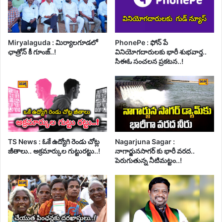
Miryalaguda : మిర్యాలగూడలో
PhonePe : ఫోన్ పే
ఛాత్రోన్ కీ గూంజ్..!
వినియోగదారులకు భారీ శుభవార్త..
సిఈఓ సంచలన ప్రకటన..!
TS News : ఓకే ఉద్యోగి రెండు చోట్ల
Nagarjuna Sagar :
జీతాలు.. అక్రమార్కుల గుట్టురట్టు..!
నాగార్జునసాగర్ కు భారీ వరద..
పెరుగుతున్న నీటిమట్టం..!