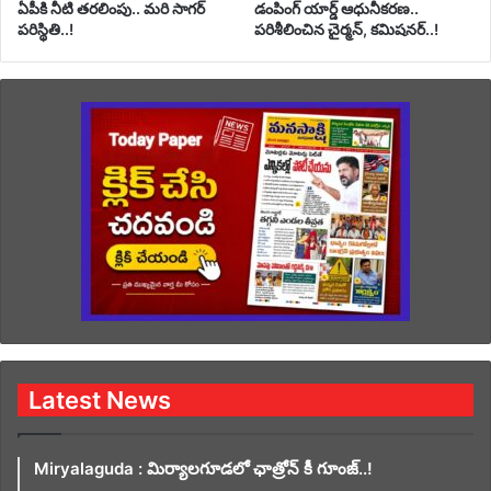
ఏపీకి నీటి తరలింపు.. మరి సాగర్
డంపింగ్ యార్డ్ ఆధునీకరణ..
పరిస్థితి..!
పరిశీలించిన చైర్మన్, కమిషనర్..!
Latest News
Miryalaguda : మిర్యాలగూడలో ఛాత్రోన్ కీ గూంజ్..!