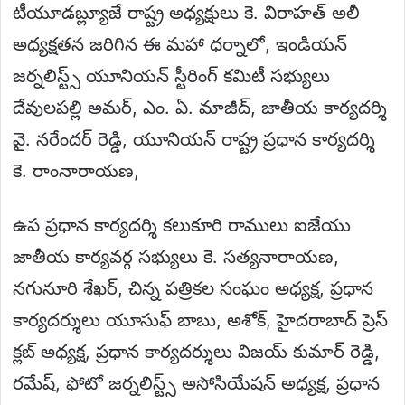
టీయూడబ్ల్యూజే రాష్ట్ర అధ్యక్షులు కె. విరాహత్ అలీ
అధ్యక్షతన జరిగిన ఈ మహా ధర్నాలో, ఇండియన్
జర్నలిస్ట్స్ యూనియన్ స్టీరింగ్ కమిటీ సభ్యులు
దేవులపల్లి అమర్, ఎం. ఏ. మాజీద్, జాతీయ కార్యదర్శి
వై. నరేందర్ రెడ్డి, యూనియన్ రాష్ట్ర ప్రధాన కార్యదర్శి
కె. రాంనారాయణ,
ఉప ప్రధాన కార్యదర్శి కలుకూరి రాములు ఐజేయు
జాతీయ కార్యవర్గ సభ్యులు కె. సత్యనారాయణ,
నగునూరి శేఖర్, చిన్న పత్రికల సంఘం అధ్యక్ష, ప్రధాన
కార్యదర్శులు యూసుఫ్ బాబు, అశోక్, హైదరాబాద్ ప్రెస్
క్లబ్ అధ్యక్ష, ప్రధాన కార్యదర్శులు విజయ్ కుమార్ రెడ్డి,
రమేష్, ఫోటో జర్నలిస్ట్స్ అసోసియేషన్ అధ్యక్ష, ప్రధాన