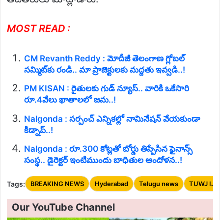
MOST READ :
CM Revanth Reddy : మోదీజీ తెలంగాణ గ్లోబల్
సమ్మిట్‌కు రండి.. మా ప్రాజెక్టులకు మద్దతు ఇవ్వడి..!
PM KISAN : రైతులకు గుడ్ న్యూస్.. వారికి ఒకేసారి
రూ.4వేలు ఖాతాలలో జమ..!
Nalgonda : సర్పంచ్ ఎన్నికల్లో నామినేషన్ వేయకుండా
కిడ్నాప్..!
Nalgonda : రూ.300 కోట్లతో బోర్డు తిప్పేసిన ఫైనాన్స్
సంస్థ.. డైరెక్టర్ ఇంటిముందు బాధితుల ఆందోళన..!
Tags:
BREAKING NEWS
Hyderabad
Telugu news
TUWJ IJU
Our YouTube Channel