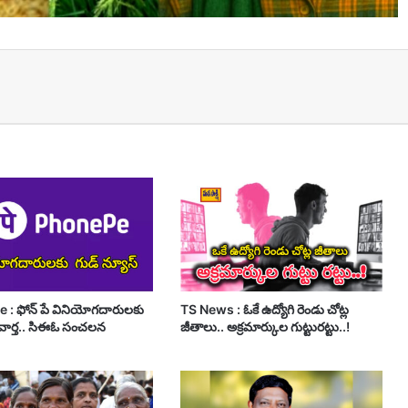
t
: ఫోన్ పే వినియోగదారులకు
TS News : ఓకే ఉద్యోగి రెండు చోట్ల
వార్త.. సిఈఓ సంచలన
జీతాలు.. అక్రమార్కుల గుట్టురట్టు..!