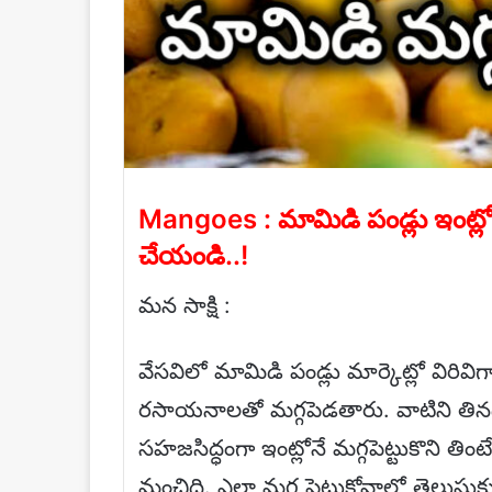
Mangoes : మామిడి పండ్లు ఇంట్లో
చేయండి..!
మన సాక్షి :
వేసవిలో మామిడి పండ్లు మార్కెట్లో విరివి
రసాయనాలతో మగ్గపెడతారు. వాటిని తినడ
సహజసిద్ధంగా ఇంట్లోనే మగ్గపెట్టుకొని తి
మంచిది. ఎలా మగ్గ పెట్టుకోవాలో తెలుసుక