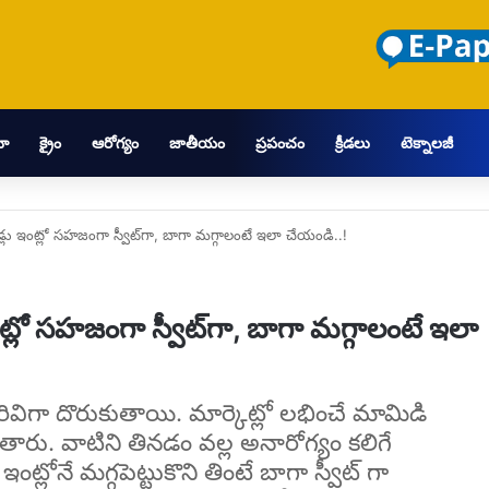
మా
క్రైం
ఆరోగ్యం
జాతీయం
ప్రపంచం
క్రీడలు
టెక్నాలజీ
 ఇంట్లో సహజంగా స్వీట్‌గా, బాగా మగ్గాలంటే ఇలా చేయండి..!
లో సహజంగా స్వీట్‌గా, బాగా మగ్గాలంటే ఇలా
ిరివిగా దొరుకుతాయి. మార్కెట్లో లభించే మామిడి
ారు. వాటిని తినడం వల్ల అనారోగ్యం కలిగే
లోనే మగ్గపెట్టుకొని తింటే బాగా స్వీట్ గా