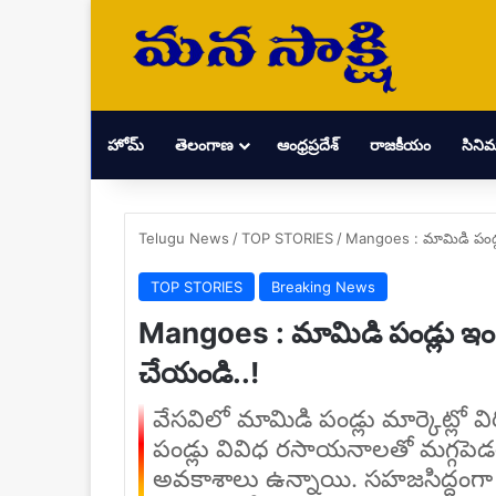
హోమ్
తెలంగాణ
ఆంధ్రప్రదేశ్
రాజకీయం
సిని
Telugu News
/
TOP STORIES
/
Mangoes : మామిడి పండ్లు
TOP STORIES
Breaking News
Mangoes : మామిడి పండ్లు ఇంట్
చేయండి..!
వేసవిలో మామిడి పండ్లు మార్కెట్లో వ
పండ్లు వివిధ రసాయనాలతో మగ్గపెడత
అవకాశాలు ఉన్నాయి. సహజసిద్ధంగా ఇంట్