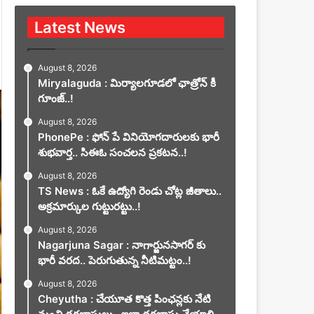
Latest News
August 8, 2026
Miryalaguda : మిర్యాలగూడలో ఛాత్రోన్ కీ
గూంజ్..!
August 8, 2026
PhonePe : ఫోన్ పే వినియోగదారులకు భారీ
శుభవార్త.. సిఈఓ సంచలన ప్రకటన..!
August 8, 2026
TS News : ఓకే ఉద్యోగి రెండు చోట్ల జీతాలు..
అక్రమార్కుల గుట్టురట్టు..!
August 8, 2026
Nagarjuna Sagar : నాగార్జునసాగర్ కు
భారీ వరద.. పెరుగుతున్న నీటిమట్టం..!
August 8, 2026
Cheyutha : చేయూత కొత్త పింఛన్లకు నేటి