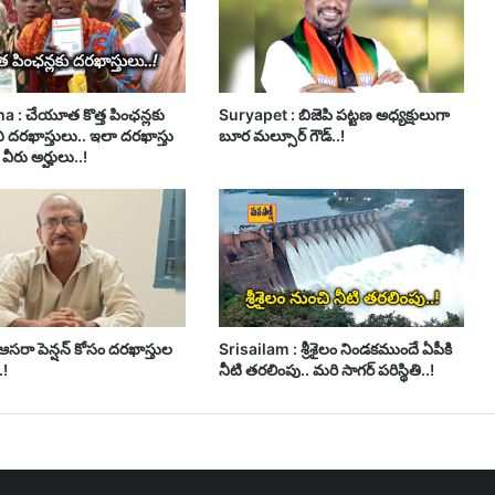
 : చేయూత కొత్త పింఛన్లకు
Suryapet : బిజెపి పట్టణ అధ్యక్షులుగా
ి దరఖాస్తులు.. ఇలా దరఖాస్తు
బూర మల్సూర్ గౌడ్..!
వీరు అర్హులు..!
ఆసరా పెన్షన్ కోసం దరఖాస్తుల
Srisailam : శ్రీశైలం నిండకముందే ఏపీకి
.!
నీటి తరలింపు.. మరి సాగర్ పరిస్థితి..!