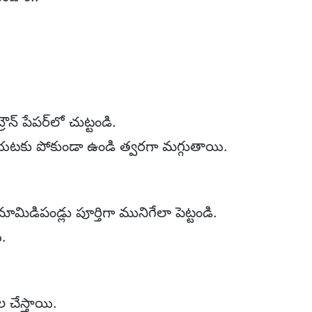
ౌన్ పేపర్‌లో చుట్టండి.
స్ బయటకు పోకుండా ఉండి త్వరగా మగ్గుతాయి.
ిడిపండ్లు పూర్తిగా మునిగేలా పెట్టండి.
ి.
 చేస్తాయి.