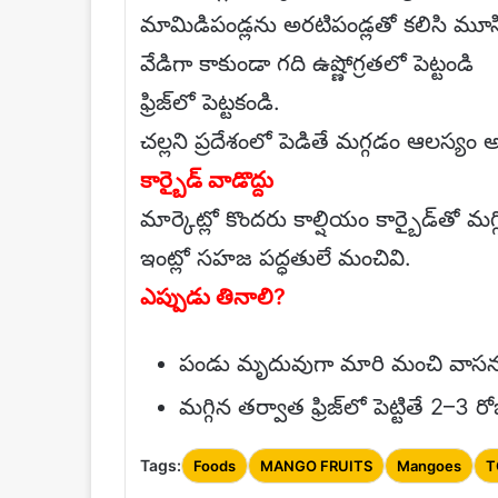
మామిడిపండ్లను అరటిపండ్లతో కలిసి మూసిన 
వేడిగా కాకుండా గది ఉష్ణోగ్రతలో పెట్టండి
ఫ్రిజ్‌లో పెట్టకండి.
చల్లని ప్రదేశంలో పెడితే మగ్గడం ఆలస్యం 
కార్బైడ్ వాడొద్దు
మార్కెట్లో కొందరు కాల్షియం కార్బైడ్‌తో మగ్
ఇంట్లో సహజ పద్ధతులే మంచివి.
ఎప్పుడు తినాలి?
పండు మృదువుగా మారి మంచి వాసన వస్
మగ్గిన తర్వాత ఫ్రిజ్‌లో పెట్టితే 2
Tags:
Foods
MANGO FRUITS
Mangoes
T