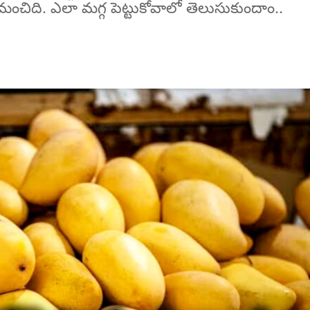
ంచిది. ఎలా మగ్గ పెట్టుకోవాలో తెలుసుకుందాం..