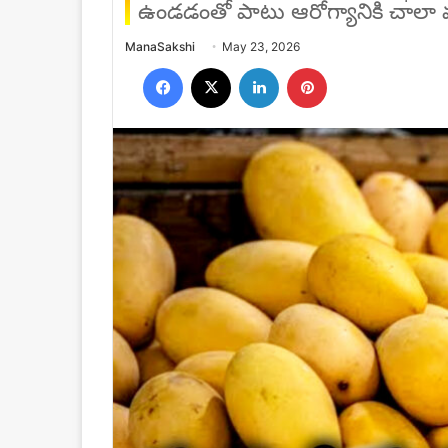
ఉండడంతో పాటు ఆరోగ్యానికి చాలా మ
Send
ManaSakshi
May 23, 2026
an
Facebook
X
LinkedIn
Pinterest
email