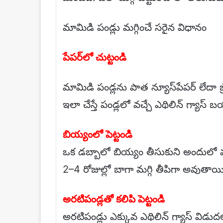
మామిడి పండ్లు మగ్గించే సరైన విధానం
పేపర్‌లో చుట్టండి
మామిడి పండ్లను పాత న్యూస్‌పేపర్ లేదా బ్ర
ఇలా చేస్తే పండ్లలో వచ్చే ఎథిలిన్ గ్యా
బియ్యంలో పెట్టండి
ఒక డబ్బాలో బియ్యం తీసుకుని అందులో మామ
2–4 రోజుల్లో బాగా మగ్గి తీపిగా అవుతాయ
అరటిపండ్లతో కలిపి పెట్టండి
అరటిపండ్లు ఎక్కువ ఎథిలిన్ గ్యాస్ విడుదల