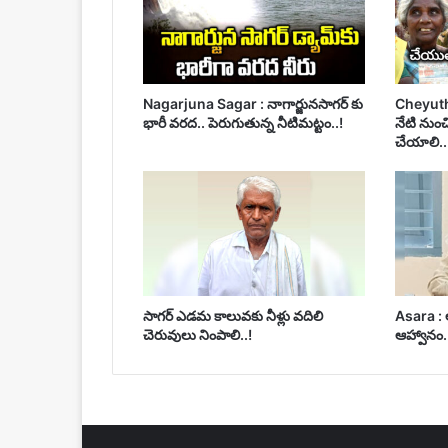
Nagarjuna Sagar : నాగార్జునసాగర్ కు
Cheyutha
భారీ వరద.. పెరుగుతున్న నీటిమట్టం..!
నేటి నుంచ
చేయాలి.. 
సాగర్ ఎడమ కాలువకు నీళ్లు వదిలి
Asara : 
చెరువులు నింపాలి..!
ఆహ్వానం.