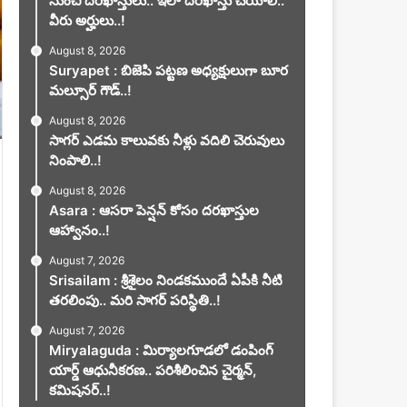
నుంచి దరఖాస్తులు.. ఇలా దరఖాస్తు చేయాలి..
వీరు అర్హులు..!
August 8, 2026
Suryapet : బిజెపి పట్టణ అధ్యక్షులుగా బూర
మల్సూర్ గౌడ్..!
August 8, 2026
సాగర్ ఎడమ కాలువకు నీళ్లు వదిలి చెరువులు
నింపాలి..!
August 8, 2026
Asara : ఆసరా పెన్షన్ కోసం దరఖాస్తుల
ఆహ్వానం..!
August 7, 2026
Srisailam : శ్రీశైలం నిండకముందే ఏపీకి నీటి
తరలింపు.. మరి సాగర్ పరిస్థితి..!
August 7, 2026
Miryalaguda : మిర్యాలగూడలో డంపింగ్
యార్డ్ ఆధునీకరణ.. పరిశీలించిన చైర్మన్,
కమిషనర్..!