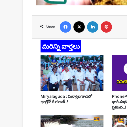
Facebook
X
LinkedIn
Pinteres
Share
మరిన్ని వార్తలు
Miryalaguda : మిర్యాలగూడలో
PhonePe 
ఛాత్రోన్ కీ గూంజ్..!
భారీ శుభ
ప్రకటన..!