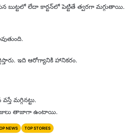
బుట్టలో లేదా కార్టన్‌లో పెట్టితే త్వరగా మగ్గుతాయి.
అవుతుంది.
గిస్తారు. ఇది ఆరోగ్యానికి హానికరం.
తే మగ్గినట్టు.
–3 రోజులు తాజాగా ఉంటాయి.
OP NEWS
TOP STORIES