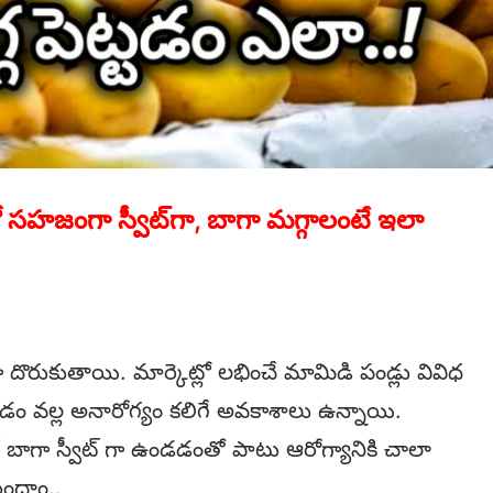
 సహజంగా స్వీట్‌గా, బాగా మగ్గాలంటే ఇలా
గా దొరుకుతాయి. మార్కెట్లో లభించే మామిడి పండ్లు వివిధ
ం వల్ల అనారోగ్యం కలిగే అవకాశాలు ఉన్నాయి.
ంటే బాగా స్వీట్ గా ఉండడంతో పాటు ఆరోగ్యానికి చాలా
ుందాం..