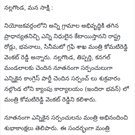
నల్లగొండ, మన సాక్షి :
నియోజకవర్గంలోని అన్ని గ్రామాల అభివృద్ధికి తగిన
ప్రాధాన్యతనిచ్చి ఎన్ని నిధులైన కేటాయిస్తానని రాష్ట్ర
రోడ్లు, భవనాలు, సినీమటో గ్రఫి శాఖ మంత్రి కోమటిరెడ్డి
వెంకట్ రెడ్డి అన్నారు. నల్లగొండ, తిప్పర్తి, కనగల్
మండలాలకు చెందిన నూతనంగా సర్పంచులుగా
ఎన్నికైన కాంగ్రెస్ పార్టీ చెందిన సర్పంచ్ లు శుక్రవారం
నల్గొండ లోని క్యాంపు కార్యాలయం (ఇందిరా భవన్) లో
మంత్రి కోమటిరెడ్డి వెంకట్ రెడ్డిని కలిశారు.
నూతనంగా ఎన్నికైన సర్పంచులను మంత్రి అభినందించి
శుభాకాంక్షలు తెలిపారు. ఈ సందర్భంగా మంత్రి