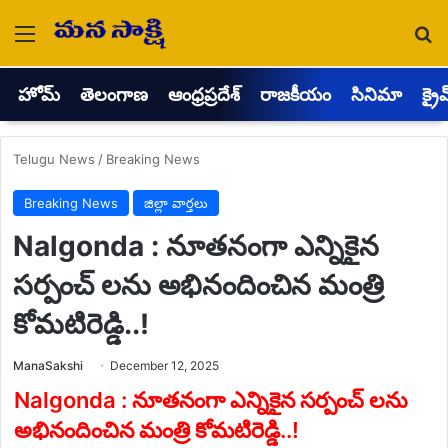
Menu
Se
హోమ్
తెలంగాణ
ఆంధ్రప్రదేశ్
రాజకీయం
సినిమా
క్రై
Telugu News
/
Breaking News
Breaking News
జిల్లా వార్తలు
Nalgonda : నూతనంగా ఎన్నికైన
సర్పంచ్ లను అభినందించిన మంత్రి
కోమటిరెడ్డి..!
Send
ManaSakshi
December 12, 2025
an
email
Nalgonda : నూతనంగా ఎన్నికైన సర్పంచ్ లను
అభినందించిన మంత్రి కోమటిరెడ్డి..!