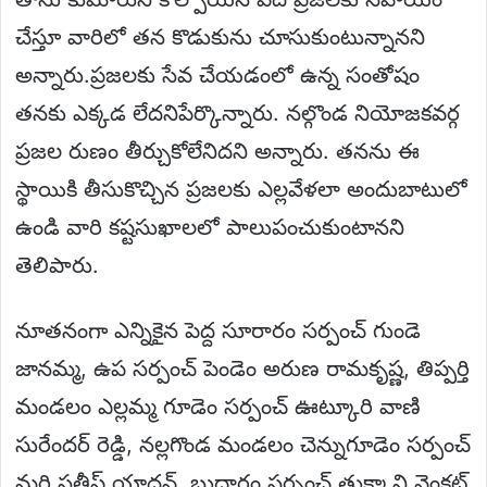
చేస్తూ వారిలో తన కొడుకును చూసుకుంటున్నానని
అన్నారు.ప్రజలకు సేవ చేయడంలో ఉన్న సంతోషం
తనకు ఎక్కడ లేదనిపేర్కొన్నారు. నల్గొండ నియోజకవర్గ
ప్రజల రుణం తీర్చుకోలేనిదని అన్నారు. తనను ఈ
స్థాయికి తీసుకొచ్చిన ప్రజలకు ఎల్లవేళలా అందుబాటులో
ఉండి వారి కష్టసుఖాలలో పాలుపంచుకుంటానని
తెలిపారు.
నూతనంగా ఎన్నికైన పెద్ద సూరారం సర్పంచ్ గుండె
జానమ్మ, ఉప సర్పంచ్ పెండెం అరుణ రామకృష్ణ, తిప్పర్తి
మండలం ఎల్లమ్మ గూడెం సర్పంచ్ ఊట్కూరి వాణి
సురేందర్ రెడ్డి, నల్లగొండ మండలం చెన్నుగూడెం సర్పంచ్
మర్రి సతీష్ యాదవ్, బుద్ధారం సర్పంచ్ తుక్కాని వెంకట్