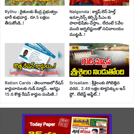
Rythu : రైతులకు కేంద్ర ప్రభుత్వం
Nalgonda : క్యాష్ లెస్ హెల్త్
భారీ శుభవార్త.. రూ.5 లక్షలు
ఇన్సూరెన్స్ కల్పిస్తే సీఎం కు
తీసుకోండి..!
పాలాభిషేకం చేస్తాం.. లేదంటే 5వేల
మంది జర్నలిస్టులతో సచివాలయం
ముట్టడి..!
Ration Cards : తెలంగాణలో రేషన్
Srisailam : శ్రీశైలంకు పోటెత్తిన
కార్డుదారులకు గుడ్ న్యూస్.. ఆగస్టు
వరద.. 2.49 లక్షల క్యూసెక్కుల ఇన్
15 న కొత్త రేషన్ కార్డుల పంపిణి..!
ఫ్లో.. లేటెస్ట్ అప్డేట్..!