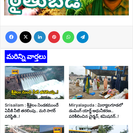
Facebook
X
LinkedIn
Pinterest
WhatsApp
Telegram
మరిన్ని వార్తలు
Srisailam : శ్రీశైలం నిండకముందే
Miryalaguda : మిర్యాలగూడలో
ఏపీకి నీటి తరలింపు.. మరి సాగర్
డంపింగ్ యార్డ్ ఆధునీకరణ..
పరిస్థితి..!
పరిశీలించిన చైర్మన్, కమిషనర్..!