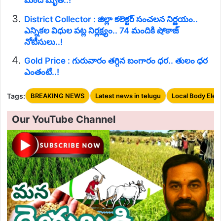
మంది మృతి..!
District Collector : జిల్లా కలెక్టర్ సంచలన నిర్ణయం..
ఎన్నికల విధుల పట్ల నిర్లక్ష్యం.. 74 మందికి షోకాజ్
నోటీసులు..!
Gold Price : గురువారం తగ్గిన బంగారం ధర.. తులం ధర
ఎంతంటే..!
Tags:
BREAKING NEWS
Latest news in telugu
Local Body Elec
Our YouTube Channel