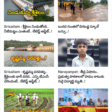
Srisailam : శ్రీశైలం నిండుతోంది..
బురద గుంతలో దిగబడ్డ స్కూల్
నీటిమట్టం ఎంతంటే.. లేటెస్ట్ అప్డేట్..!
బస్సు..!
Srisailam : కృష్ణమ్మ పరవళ్ళు..
Narayanpet : తీవ్ర విషాదం..
శ్రీశైలంకు భారీ వరద.. ఎన్ని టిఎంసీ
ప్రభుత్వ పాఠశాలలో పాము కాటుకు
చేరిందంటే.. లేటెస్ట్ అప్డేట్..!
గురై విద్యార్థి మృతి..!