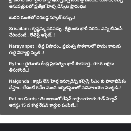
ఆసుపత్రులలో ప్రత్యేక హెల్ప్ డెస్క్‌ల ప్రారంభం!
బురద గుంతలో దిగబడ్డ స్కూల్ బస్సు..!
Srisailam : కృష్ణమ్మ పరవళ్ళు.. శ్రీశైలంకు భారీ వరద.. ఎన్ని టిఎంసీ
చేరిందంటే.. లేటెస్ట్ అప్డేట్..!
Narayanpet : తీవ్ర విషాదం.. ప్రభుత్వ పాఠశాలలో పాము కాటుకు
గురై విద్యార్థి మృతి..!
Rythu : రైతులకు కేంద్ర ప్రభుత్వం భారీ శుభవార్త.. రూ.5 లక్షలు
తీసుకోండి..!
Nalgonda : క్యాష్ లెస్ హెల్త్ ఇన్సూరెన్స్ కల్పిస్తే సీఎం కు పాలాభిషేకం
చేస్తాం.. లేదంటే 5వేల మంది జర్నలిస్టులతో సచివాలయం ముట్టడి..!
Ration Cards : తెలంగాణలో రేషన్ కార్డుదారులకు గుడ్ న్యూస్..
ఆగస్టు 15 న కొత్త రేషన్ కార్డుల పంపిణి..!