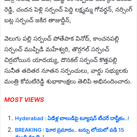
రెడ్డి, చందన పెళ్లి సర్పంచ్ పెద్ది లక్ష్మమ్మ గోవర్ధన్, నర్సింగ్
బట్ల సర్పంచ్ జకిర తాజుద్దీన్,
వెలుగు పల్లి సర్పంచ్ పోతేపాక వినోద్, కాంచనపల్లి
సర్పంచ్ ముప్పిడి మహేశ్వరి, తొర్రగల్ సర్పంచ్
చిర్రబోయిన యాదయ్య, దొనకల్ సర్పంచ్ కొత్తపల్లి
సునీత తదితర నూతన సర్పంచులు, వార్డు సభ్యులకు
మంత్రి కోమటిరెడ్డి శుభాకాంక్షలు తెలిపి అభినందించారు.
MOST VIEWS
Hyderabad : ఏడేళ్ల బాలుడిపై ట్యూషన్ టీచర్ దాష్టీకం..!
BREAKING : ఘోర ప్రమాదం.. బస్సు లోయలో పడి 15