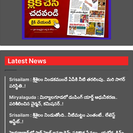
Latest News
Srisailam : శ్రీశైలం నిండకముందే ఏపీకి నీటి తరలింపు.. మరి సాగర్
పరిస్థితి..!
Miryalaguda : మిర్యాలగూడలో డంపింగ్ యార్డ్ ఆధునీకరణ..
పరిశీలించిన చైర్మన్, కమిషనర్..!
Srisailam : శ్రీశైలం నిండుతోంది.. నీటిమట్టం ఎంతంటే.. లేటెస్ట్
అప్డేట్..!
హైదరాబాద్‌లో స్టార్ హెల్త్ ఇన్సూరెన్స్ సరికొత్త సేవలు.. యశోద, కిమ్స్