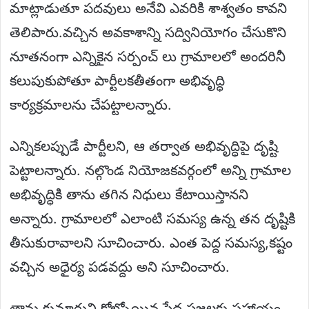
మాట్లాడుతూ పదవులు అనేవి ఎవరికి శాశ్వతం కావని
తెలిపారు.వచ్చిన అవకాశాన్ని సద్వినియోగం చేసుకొని
నూతనంగా ఎన్నికైన సర్పంచ్ లు గ్రామాలలో అందరినీ
కలుపుకుపోతూ పార్టీలకతీతంగా అభివృద్ధి
కార్యక్రమాలను చేపట్టాలన్నారు.
ఎన్నికలప్పుడే పార్టీలని, ఆ తర్వాత అభివృద్ధిపై దృష్టి
పెట్టాలన్నారు. నల్గొండ నియోజకవర్గంలో అన్ని గ్రామాల
అభివృద్ధికి తాను తగిన నిధులు కేటాయిస్తానని
అన్నారు. గ్రామాలలో ఎలాంటి సమస్య ఉన్న తన దృష్టికి
తీసుకురావాలని సూచించారు. ఎంత పెద్ద సమస్య,కష్టం
వచ్చిన అధైర్య పడవద్దు అని సూచించారు.
తాను కుమారుని కోల్పోయిన పేద ప్రజలకు సహాయం