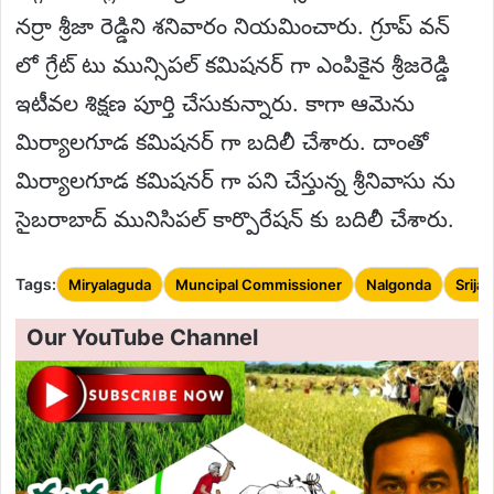
నర్రా శ్రీజా రెడ్డిని శనివారం నియమించారు. గ్రూప్ వన్
లో గ్రేట్ టు మున్సిపల్ కమిషనర్ గా ఎంపికైన శ్రీజరెడ్డి
ఇటీవల శిక్షణ పూర్తి చేసుకున్నారు. కాగా ఆమెను
మిర్యాలగూడ కమిషనర్ గా బదిలీ చేశారు. దాంతో
మిర్యాలగూడ కమిషనర్ గా పని చేస్తున్న శ్రీనివాసు ను
సైబరాబాద్ మునిసిపల్ కార్పొరేషన్ కు బదిలీ చేశారు.
Tags:
Miryalaguda
Muncipal Commissioner
Nalgonda
Srija
Our YouTube Channel