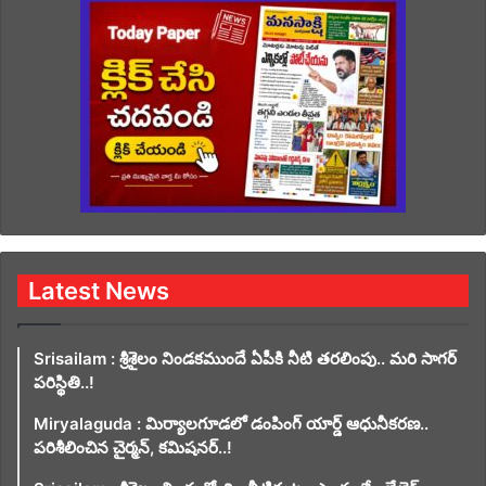
Latest News
Srisailam : శ్రీశైలం నిండకముందే ఏపీకి నీటి తరలింపు.. మరి సాగర్
పరిస్థితి..!
Miryalaguda : మిర్యాలగూడలో డంపింగ్ యార్డ్ ఆధునీకరణ..
పరిశీలించిన చైర్మన్, కమిషనర్..!