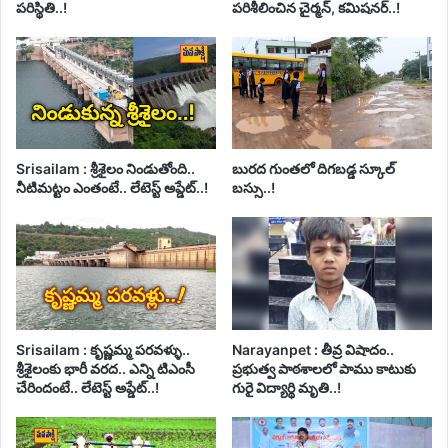
పరిస్థితి..!
పరిశీలించిన చైర్మన్, కమిషనర్..!
Srisailam : శ్రీశైలం నిండుతోంది..
బురద గుంతలో దిగబడ్డ స్కూల్
నీటిమట్టం ఎంతంటే.. లేటెస్ట్ అప్డేట్..!
బస్సు..!
Srisailam : కృష్ణమ్మ పరవళ్ళు..
Narayanpet : తీవ్ర విషాదం..
శ్రీశైలంకు భారీ వరద.. ఎన్ని టిఎంసీ
ప్రభుత్వ పాఠశాలలో పాము కాటుకు
చేరిందంటే.. లేటెస్ట్ అప్డేట్..!
గురై విద్యార్థి మృతి..!