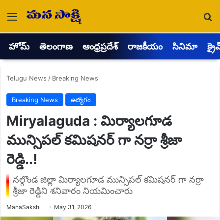
Menu
Se
హోమ్
తెలంగాణ
ఆంధ్రప్రదేశ్
రాజకీయం
సినిమా
క్రై
Telugu News
/
Breaking News
Breaking News
ఉద్యోగం
Miryalaguda : మిర్యాలగూడ
మున్సిపల్ కమిషనర్ గా నర్రా శ్రీజా
రెడ్డి..!
నల్గొండ జిల్లా మిర్యాలగూడ మున్సిపల్ కమిషనర్ గా నర్రా
శ్రీజా రెడ్డిని శనివారం నియమించారు
Send
ManaSakshi
May 31, 2026
an