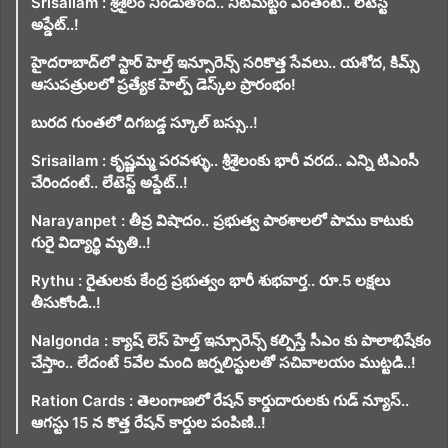
Srisailam : శ్రీశైలం నిండుతోంది.. నీటిమట్టం ఎంతంటే.. లేటెస్ట్
అప్డేట్..!
హైదరాబాద్‌లో స్టార్ హెల్త్ ఇన్సూరెన్స్ సరికొత్త సేవలు.. యశోద, కిమ్స్
ఆసుపత్రులలో ప్రత్యేక హెల్ప్ డెస్క్‌ల ప్రారంభం!
బురద గుంతలో దిగబడ్డ స్కూల్ బస్సు..!
Srisailam : కృష్ణమ్మ పరవళ్ళు.. శ్రీశైలంకు భారీ వరద.. ఎన్ని టిఎంసీ
చేరిందంటే.. లేటెస్ట్ అప్డేట్..!
Narayanpet : తీవ్ర విషాదం.. ప్రభుత్వ పాఠశాలలో పాము కాటుకు
గురై విద్యార్థి మృతి..!
Rythu : రైతులకు కేంద్ర ప్రభుత్వం భారీ శుభవార్త.. రూ.5 లక్షలు
తీసుకోండి..!
Nalgonda : క్యాష్ లెస్ హెల్త్ ఇన్సూరెన్స్ కల్పిస్తే సీఎం కు పాలాభిషేకం
చేస్తాం.. లేదంటే 5వేల మంది జర్నలిస్టులతో సచివాలయం ముట్టడి..!
Ration Cards : తెలంగాణలో రేషన్ కార్డుదారులకు గుడ్ న్యూస్..
ఆగస్టు 15 న కొత్త రేషన్ కార్డుల పంపిణి..!