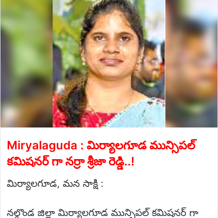
email
Miryalaguda : మిర్యాలగూడ మున్సిపల్
కమిషనర్ గా నర్రా శ్రీజా రెడ్డి..!
మిర్యాలగూడ, మన సాక్షి :
నల్గొండ జిల్లా మిర్యాలగూడ మున్సిపల్ కమిషనర్ గా