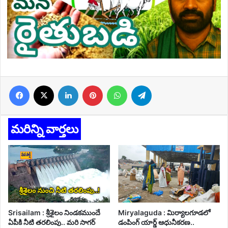
Facebook
X
LinkedIn
Pinterest
WhatsApp
Telegram
మరిన్ని వార్తలు
Srisailam : శ్రీశైలం నిండకముందే
Miryalaguda : మిర్యాలగూడలో
ఏపీకి నీటి తరలింపు.. మరి సాగర్
డంపింగ్ యార్డ్ ఆధునీకరణ..