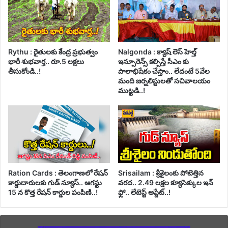
Rythu : రైతులకు కేంద్ర ప్రభుత్వం
Nalgonda : క్యాష్ లెస్ హెల్త్
భారీ శుభవార్త.. రూ.5 లక్షలు
ఇన్సూరెన్స్ కల్పిస్తే సీఎం కు
తీసుకోండి..!
పాలాభిషేకం చేస్తాం.. లేదంటే 5వేల
మంది జర్నలిస్టులతో సచివాలయం
ముట్టడి..!
Ration Cards : తెలంగాణలో రేషన్
Srisailam : శ్రీశైలంకు పోటెత్తిన
కార్డుదారులకు గుడ్ న్యూస్.. ఆగస్టు
వరద.. 2.49 లక్షల క్యూసెక్కుల ఇన్
15 న కొత్త రేషన్ కార్డుల పంపిణి..!
ఫ్లో.. లేటెస్ట్ అప్డేట్..!