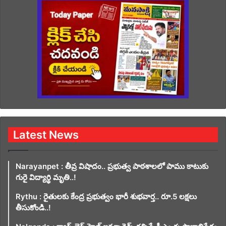
Latest News
Narayanpet : తీవ్ర విషాదం.. ప్రభుత్వ పాఠశాలలో పాము కాటుకు
గురై విద్యార్థి మృతి..!
Rythu : రైతులకు కేంద్ర ప్రభుత్వం భారీ శుభవార్త.. రూ.5 లక్షలు
తీసుకోండి..!