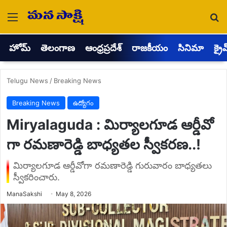
Menu
Se
హోమ్
తెలంగాణ
ఆంధ్రప్రదేశ్
రాజకీయం
సినిమా
క్రై
Telugu News
/
Breaking News
Breaking News
ఉద్యోగం
Miryalaguda : మిర్యాలగూడ ఆర్డీవో
గా రమణారెడ్డి బాధ్యతల స్వీకరణ..!
మిర్యాలగూడ ఆర్డీవోగా రమణారెడ్డి గురువారం బాధ్యతలు
స్వీకరించారు.
Send
ManaSakshi
May 8, 2026
an
email