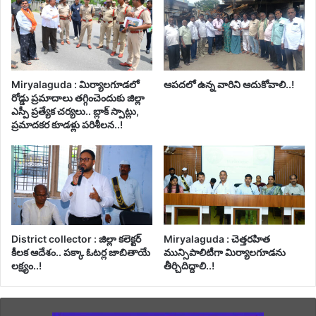
Miryalaguda : మిర్యాలగూడలో
ఆపదలో ఉన్న వారిని ఆదుకోవాలి..!
రోడ్డు ప్రమాదాలు తగ్గించెందుకు జిల్లా
ఎస్పీ ప్రత్యేక చర్యలు.. బ్లాక్ స్పాట్లు,
ప్రమాదకర కూడళ్లు పరిశీలన..!
District collector : జిల్లా కలెక్టర్
Miryalaguda : చెత్తరహిత
కీలక ఆదేశం.. పక్కా ఓటర్ల జాబితాయే
మున్సిపాలిటీగా మిర్యాలగూడను
లక్ష్యం..!
తీర్చిదిద్దాలి..!