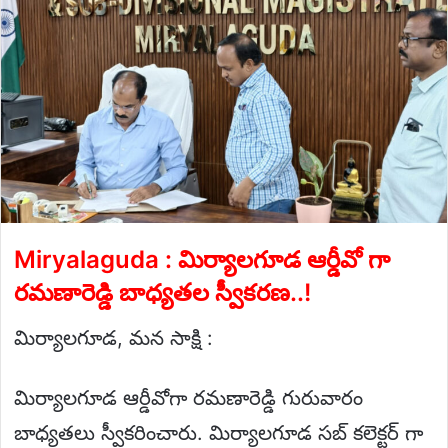
Miryalaguda : మిర్యాలగూడ ఆర్డీవో గా
రమణారెడ్డి బాధ్యతల స్వీకరణ..!
మిర్యాలగూడ, మన సాక్షి :
మిర్యాలగూడ ఆర్డీవోగా రమణారెడ్డి గురువారం
బాధ్యతలు స్వీకరించారు. మిర్యాలగూడ సబ్ కలెక్టర్ గా