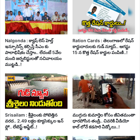
Nalgonda : క్యాష్ లెస్ హెల్త్
Ration Cards : తెలంగాణలో రేషన్
ఇన్సూరెన్స్ కల్పిస్తే సీఎం కు
కార్డుదారులకు గుడ్ న్యూస్.. ఆగస్టు
పాలాభిషేకం చేస్తాం.. లేదంటే 5వేల
15 న కొత్త రేషన్ కార్డుల పంపిణి..!
మంది జర్నలిస్టులతో సచివాలయం
ముట్టడి..!
Srisailam : శ్రీశైలంకు పోటెత్తిన
ముగ్గురు కుమార్తెల కోసం జీవితమంతా
వరద.. 2.49 లక్షల క్యూసెక్కుల ఇన్
ధారపోసిన తండ్రి.. చివరికి వీడియో
ఫ్లో.. లేటెస్ట్ అప్డేట్..!
కాల్ లోనే కడసారి వీడ్కోలు..!