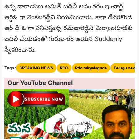
ఉన్న నారాయణ అమిత్ బదిలీ అనంతరం ఇంచార్జ్
ఆర్డిఓ గా వెంకటరెడ్డిని నియమించారు. కాగా దేవరకొండ
ఆర్ డి ఓ గా పనిచేస్తున్న రమణారెడ్డిని మిర్యాలగూడకు
బదిలీ చేయడంతో గురువారం ఆయన Suddenly
స్వీకరించారు.
Tags:
BREAKING NEWS
RDO
Rdo miryalaguda
Telugu news
Our YouTube Channel