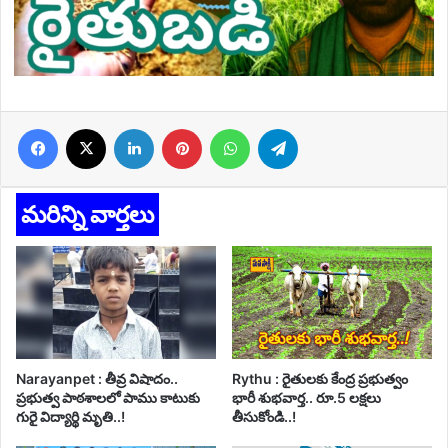
Facebook
X
LinkedIn
Pinterest
WhatsApp
Telegram
మరిన్ని వార్తలు
Narayanpet : తీవ్ర విషాదం..
Rythu : రైతులకు కేంద్ర ప్రభుత్వం
ప్రభుత్వ పాఠశాలలో పాము కాటుకు
భారీ శుభవార్త.. రూ.5 లక్షలు
గురై విద్యార్థి మృతి..!
తీసుకోండి..!