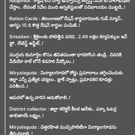
Nalgonda : క్యాష్ లెస్ హెల్త్ ఇన్సూరెన్స్ కల్పిస్తే సీఎం కు పాలాభిషేకం
చేస్తాం.. లేదంటే 5వేల మంది జర్నలిస్టులతో సచివాలయం ముట్టడి..!
Ration Cards : తెలంగాణలో రేషన్ కార్డుదారులకు గుడ్ న్యూస్..
ఆగస్టు 15 న కొత్త రేషన్ కార్డుల పంపిణి..!
Srisailam : శ్రీశైలంకు పోటెత్తిన వరద.. 2.49 లక్షల క్యూసెక్కుల ఇన్
ఫ్లో.. లేటెస్ట్ అప్డేట్..!
ముగ్గురు కుమార్తెల కోసం జీవితమంతా ధారపోసిన తండ్రి.. చివరికి
వీడియో కాల్ లోనే కడసారి వీడ్కోలు..!
Miryalaguda : మిర్యాలగూడలో రోడ్డు ప్రమాదాలు తగ్గించెందుకు
జిల్లా ఎస్పీ ప్రత్యేక చర్యలు.. బ్లాక్ స్పాట్లు, ప్రమాదకర కూడళ్లు
పరిశీలన..!
ఆపదలో ఉన్న వారిని ఆదుకోవాలి..!
District collector : జిల్లా కలెక్టర్ కీలక ఆదేశం.. పక్కా ఓటర్ల
జాబితాయే లక్ష్యం..!
Miryalaguda : చెత్తరహిత మున్సిపాలిటీగా మిర్యాలగూడను
తీర్చిదిద్దాలి..!