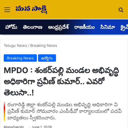
Menu
Se
హోమ్
తెలంగాణ
ఆంధ్రప్రదేశ్
రాజకీయం
సినిమా
క్రై
Telugu News
/
Breaking News
Breaking News
ఉద్యోగం
MPDO : శంకర్‌పల్లి మండల అభివృద్ధి
అధికారిగా ప్రవీణ్ కుమార్.. ఎవరో
తెలుసా..!
రంగారెడ్డి జిల్లా శంకర్‌పల్లి మండల అభివృద్ధి అధికారిగా వి
ప్రవీణ్ కుమార్ సోమవారం ఎంపీడీవో కార్యాలయంలో పదవీ
బాధ్యతలు స్వీకరించారు.
Send
ManaSakshi
June 1, 2026