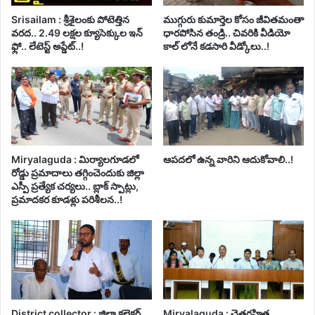
Srisailam : శ్రీశైలంకు పోటెత్తిన
ముగ్గురు కుమార్తెల కోసం జీవితమంతా
వరద.. 2.49 లక్షల క్యూసెక్కుల ఇన్
ధారపోసిన తండ్రి.. చివరికి వీడియో
ఫ్లో.. లేటెస్ట్ అప్డేట్..!
కాల్ లోనే కడసారి వీడ్కోలు..!
Miryalaguda : మిర్యాలగూడలో
ఆపదలో ఉన్న వారిని ఆదుకోవాలి..!
రోడ్డు ప్రమాదాలు తగ్గించెందుకు జిల్లా
ఎస్పీ ప్రత్యేక చర్యలు.. బ్లాక్ స్పాట్లు,
ప్రమాదకర కూడళ్లు పరిశీలన..!
District collector : జిల్లా కలెక్టర్
Miryalaguda : చెత్తరహిత