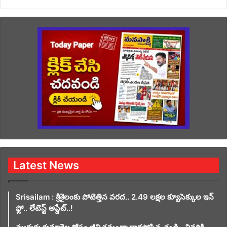
Latest News
Srisailam : శ్రీశైలంకు పోటెత్తిన వరద.. 2.49 లక్షల క్యూసెక్కుల ఇన్
ఫ్లో.. లేటెస్ట్ అప్డేట్..!