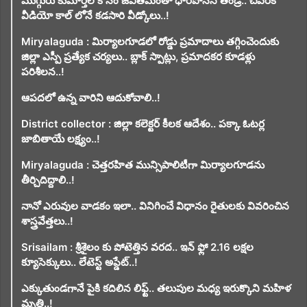
ముగ్గురు కుమార్తెల కోసం జీవితమంతా ధారపోసిన తండ్రి.. చివరికి
వీడియో కాల్ లోనే కడసారి వీడ్కోలు..!
Miryalaguda : మిర్యాలగూడలో రోడ్డు ప్రమాదాలు తగ్గించెందుకు
జిల్లా ఎస్పీ ప్రత్యేక చర్యలు.. బ్లాక్ స్పాట్లు, ప్రమాదకర కూడళ్లు
పరిశీలన..!
ఆపదలో ఉన్న వారిని ఆదుకోవాలి..!
District collector : జిల్లా కలెక్టర్ కీలక ఆదేశం.. పక్కా ఓటర్ల
జాబితాయే లక్ష్యం..!
Miryalaguda : చెత్తరహిత మున్సిపాలిటీగా మిర్యాలగూడను
తీర్చిదిద్దాలి..!
నానో ఎరువుల వాడకం ఇలా.. వినిగించే విధానం రైతులకు వివరించిన
శాస్త్రవేత్తలు..!
Srisailam : శ్రీశైలం కు పోటెత్తిన వరద.. ఇన్ ఫ్లో 2.16 లక్షల
క్యూసెక్కులు.. లేటెస్ట్ అప్డేట్..!
ఎక్కుతుండగానే పైకి కదిలిన లిఫ్ట్‌.. తలుపుల మధ్య ఇరుక్కొని మహిళ
మృతి..!