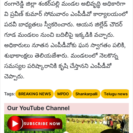
రంగారెడ్డి జిల్లా శంకర్‌పల్లి మండల అభివృద్ధి అధికారిగా
వి ప్రవీణ్ కుమార్ సోమవారం ఎంపీడీవో కార్యాలయంలో
పదవీ బాధ్యతలు స్వీకరించారు. ఆయన జిల్లేడ్ చౌదర్
గూడ మండలం నుంచి బదిలీపై ఇక్కడికి వచ్చారు.
అధికారులు నూతన ఎంపీడీవోకు ఘన స్వాగతం పలికి,
శుభాకాంక్షలు తెలియజేశారు. మండలంలో నెలకొన్న
సమస్యల పరిష్కారానికి కృషి చేస్తానని ఎంపీడీవో
చెప్పారు.
Tags:
BREAKING NEWS
MPDO
Shankarpalli
Telugu news
Our YouTube Channel