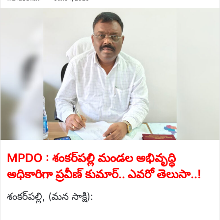
an
email
MPDO : శంకర్‌పల్లి మండల అభివృద్ధి
అధికారిగా ప్రవీణ్ కుమార్.. ఎవరో తెలుసా..!
శంకర్‌పల్లి, (మన సాక్షి):