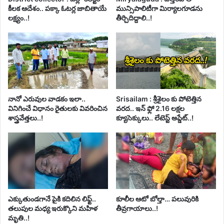
కీలక ఆదేశం.. పక్కా ఓటర్ల జాబితాయే
మున్సిపాలిటీగా మిర్యాలగూడను
లక్ష్యం..!
తీర్చిదిద్దాలి..!
నానో ఎరువుల వాడకం ఇలా..
Srisailam : శ్రీశైలం కు పోటెత్తిన
వినిగించే విధానం రైతులకు వివరించిన
వరద.. ఇన్ ఫ్లో 2.16 లక్షల
శాస్త్రవేత్తలు..!
క్యూసెక్కులు.. లేటెస్ట్ అప్డేట్..!
ఎక్కుతుండగానే పైకి కదిలిన లిఫ్ట్‌..
కూలీల ఆటో బోల్తా… పలువురికి
తలుపుల మధ్య ఇరుక్కొని మహిళ
తీవ్రగాయాలు..!
మృతి..!