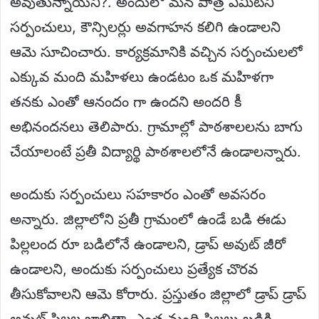
అవుతున్నాయని?. అందులో మన పాత్ర ఏమిటని
సర్పంచులు, కౌన్సిలర్లు అవగాహన కలిగి ఉండాలని
ఆమె సూచించారు. కార్యక్రమానికి వచ్చిన సర్పంచులలో
ఎక్కువ మంది మహిళలు ఉండటం ఒక మహిళగా
తనకు ఎంతో ఆనందం గా ఉందని అందరి కీ
అభినందనలు తెలిపారు. గ్రామాల్లో పాఠశాలలను బాగు
చేయాలంటే ప్రతీ విద్యార్థి పాఠశాలలోనే ఉండాలన్నారు.
అందుకు సర్పంచులు సహకారం ఎంతో అవసరం
అన్నారు. జిల్లాలోని ప్రతీ గ్రామంలో ఉండే బడి ఈడు
పిల్లలంద రూ బడిలోనే ఉండాలని, డ్రాప్ అవుట్ జీరో
ఉండాలని, అందుకు సర్పంచులు ప్రత్యేక చొరవ
తీసుకోవాలని ఆమె కోరారు. ప్రస్తుతం జిల్లాలో డ్రాప్ డ్రాప్
అవుట్ పిల్లల జాబితా, ఎంత మంది పిల్లలు బడికి