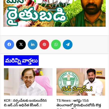
Facebook
X
LinkedIn
Pinterest
WhatsApp
Telegram
మరిన్ని వార్తలు
KCR : నర్సంపేటకు బయలుదేరిన
TS News : ఆగస్టు 15న
బి.ఆర్.ఎస్ అధినేత కేసీఆర్..!
తెలంగాణలో ప్రారంభించబోయే కొత్త