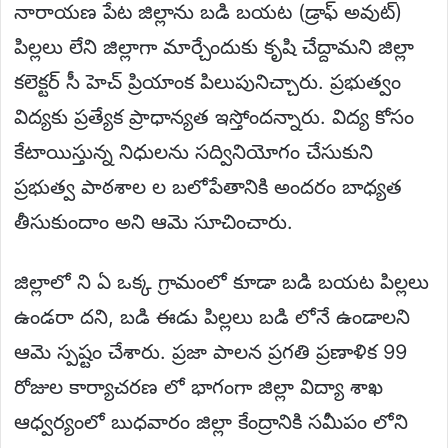
నారాయణ పేట జిల్లాను బడి బయట (డ్రాఫ్ అవుట్)
పిల్లలు లేని జిల్లాగా మార్చేందుకు కృషి చేద్దామని జిల్లా
కలెక్టర్ సీ హెచ్ ప్రియాంక పిలుపునిచ్చారు. ప్రభుత్వం
విద్యకు ప్రత్యేక ప్రాధాన్యత ఇస్తోందన్నారు. విద్య కోసం
కేటాయిస్తున్న నిధులను సద్వినియోగం చేసుకుని
ప్రభుత్వ పాఠశాల ల బలోపేతానికి అందరం బాధ్యత
తీసుకుందాం అని ఆమె సూచించారు.
జిల్లాలో ని ఏ ఒక్క గ్రామంలో కూడా బడి బయట పిల్లలు
ఉండరా దని, బడి ఈడు పిల్లలు బడి లోనే ఉండాలని
ఆమె స్పష్టం చేశారు. ప్రజా పాలన ప్రగతి ప్రణాళిక 99
రోజుల కార్యాచరణ లో భాగంగా జిల్లా విద్యా శాఖ
ఆధ్వర్యంలో బుధవారం జిల్లా కేంద్రానికి సమీపం లోని