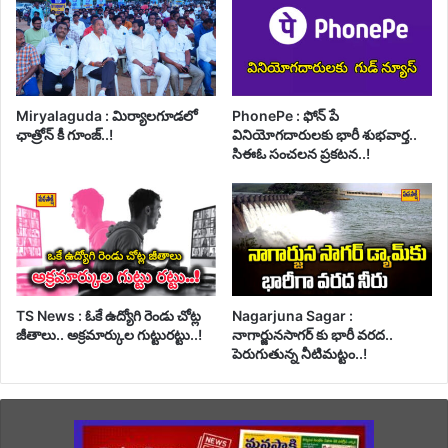
Miryalaguda : మిర్యాలగూడలో
PhonePe : ఫోన్ పే
ఛాత్రోన్ కీ గూంజ్..!
వినియోగదారులకు భారీ శుభవార్త..
సిఈఓ సంచలన ప్రకటన..!
TS News : ఓకే ఉద్యోగి రెండు చోట్ల
Nagarjuna Sagar :
జీతాలు.. అక్రమార్కుల గుట్టురట్టు..!
నాగార్జునసాగర్ కు భారీ వరద..
పెరుగుతున్న నీటిమట్టం..!