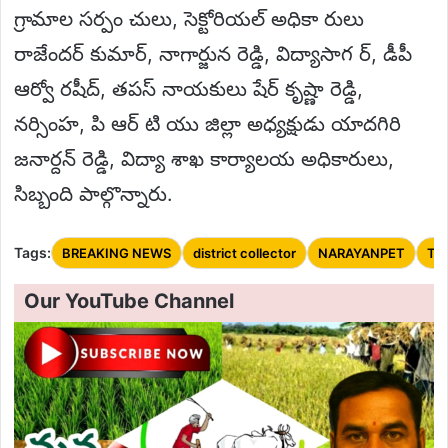
గ్రామాల సర్పం చులు, సెక్టోరియల్ అధికా రులు
రాజేందర్ కుమార్, నాగార్జున రెడ్డి, విద్యాసాగ ర్, డీపీ
ఆర్వో రషీద్, తపస్ నాయకులు షేర్ కృష్ణా రెడ్డి,
నర్సింహ, పి ఆర్ టి యు జిల్లా అధ్యక్షుడు యాదగిరి
జనార్దన్ రెడ్డి, విద్యా శాఖ కార్యాలయ అధికారులు,
సిబ్బంది పాల్గొన్నారు.
Tags:
BREAKING NEWS
district collector
NARAYANPET
Te
Our YouTube Channel