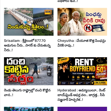
పథకాలు ఇవే..!
Srisailam : శ్రీశైలంలో 877.70
Cheyutha : చేయూత కొత్త పింఛన్లు
అడుగుల నీరు.. సాగర్ కు చేరుతున్న
వీరికి రావు..!
నీరు..!
రెండు తెలుగు రాష్ట్రాల్లో దంచి కొట్టిన
Hyderabad : అమ్మాయిలూ.. రెంట్
వాన..!
బాయ్‌ఫ్రెండ్ ఆఫర్ల వల.. జాగ్రత్త.. సీపి
సజ్జనార్ హెచ్చరిక..!