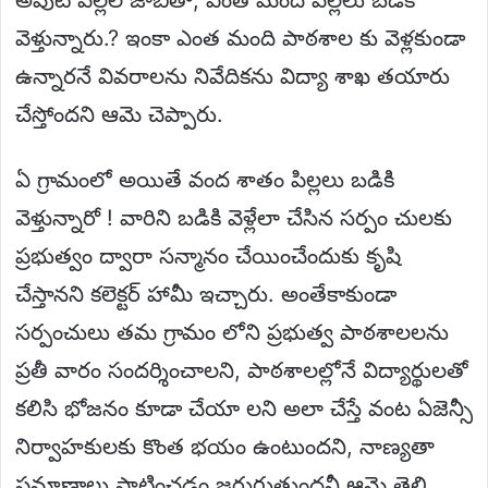
వెళ్తున్నారు.? ఇంకా ఎంత మంది పాఠశాల కు వెళ్లకుండా
ఉన్నారనే వివరాలను నివేదికను విద్యా శాఖ తయారు
చేస్తోందని ఆమె చెప్పారు.
ఏ గ్రామంలో అయితే వంద శాతం పిల్లలు బడికి
వెళ్తున్నారో ! వారిని బడికి వెళ్లేలా చేసిన సర్పం చులకు
ప్రభుత్వం ద్వారా సన్మానం చేయించేందుకు కృషి
చేస్తానని కలెక్టర్ హామీ ఇచ్చారు. అంతేకాకుండా
సర్పంచులు తమ గ్రామం లోని ప్రభుత్వ పాఠశాలలను
ప్రతీ వారం సందర్శించాలని, పాఠశాలల్లోనే విద్యార్థులతో
కలిసి భోజనం కూడా చేయా లని అలా చేస్తే వంట ఏజెన్సీ
నిర్వాహకులకు కొంత భయం ఉంటుందని, నాణ్యతా
ప్రమాణాలు పాటించడం జరుగుతుందనీ ఆమె తెలి