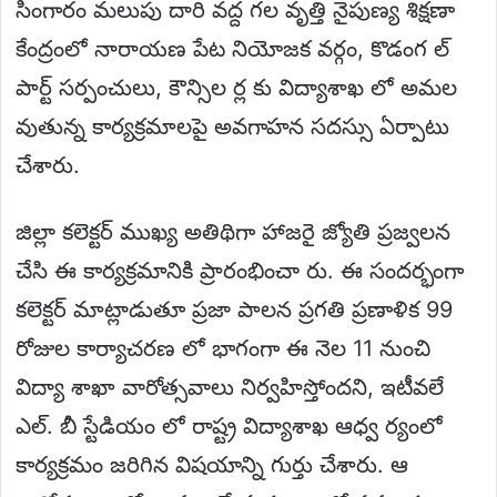
సింగారం మలుపు దారి వద్ద గల వృత్తి నైపుణ్య శిక్షణా
కేంద్రంలో నారాయణ పేట నియోజక వర్గం, కొడంగ ల్
పార్ట్ సర్పంచులు, కౌన్సిల ర్ల కు విద్యాశాఖ లో అమల
వుతున్న కార్యక్రమాలపై అవగాహన సదస్సు ఏర్పాటు
చేశారు.
జిల్లా కలెక్టర్ ముఖ్య అతిథిగా హాజరై జ్యోతి ప్రజ్వలన
చేసి ఈ కార్యక్రమానికి ప్రారంభించా రు. ఈ సందర్భంగా
కలెక్టర్ మాట్లాడుతూ ప్రజా పాలన ప్రగతి ప్రణాళిక 99
రోజుల కార్యాచరణ లో భాగంగా ఈ నెల 11 నుంచి
విద్యా శాఖా వారోత్సవాలు నిర్వహిస్తోందని, ఇటీవలే
ఎల్. బీ స్టేడియం లో రాష్ట్ర విద్యాశాఖ ఆధ్వ ర్యంలో
కార్యక్రమం జరిగిన విషయాన్ని గుర్తు చేశారు. ఆ