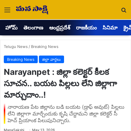
Menu
Se
హోమ్
తెలంగాణ
ఆంధ్రప్రదేశ్
రాజకీయం
సినిమా
క్రై
Telugu News
/
Breaking News
Breaking News
జిల్లా వార్తలు
Narayanpet : జిల్లా కలెక్టర్ కీలక
సూచన.. బయట పిల్లలు లేని జిల్లాగా
మార్చుదాం..!
నారాయణ పేట జిల్లాను బడి బయట (డ్రాఫ్ అవుట్) పిల్లలు
లేని జిల్లాగా మార్చేందుకు కృషి చేద్దామని జిల్లా కలెక్టర్ సీ
హెచ్ ప్రియాంక పిలుపునిచ్చారు.
Send
ManaSakshi
May 13, 2026