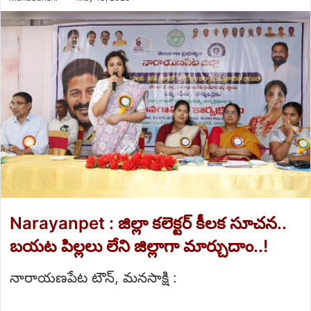
an
email
Narayanpet : జిల్లా కలెక్టర్ కీలక సూచన..
బయట పిల్లలు లేని జిల్లాగా మార్చుదాం..!
నారాయణపేట టౌన్, మనసాక్షి :