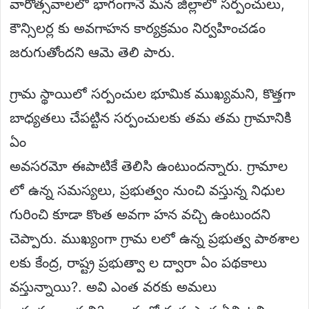
వారోత్సవాలలో భాగంగానే మన జిల్లాలో సర్పంచులు,
కౌన్సిలర్ల కు అవగాహన కార్యక్రమం నిర్వహించడం
జరుగుతోందని ఆమె తెలి పారు.
గ్రామ స్థాయిలో సర్పంచుల భూమిక ముఖ్యమని, కొత్తగా
బాధ్యతలు చేపట్టిన సర్పంచులకు తమ తమ గ్రామానికి
ఏం
అవసరమో ఈపాటికే తెలిసి ఉంటుందన్నారు. గ్రామాల
లో ఉన్న సమస్యలు, ప్రభుత్వం నుంచి వస్తున్న నిధుల
గురించి కూడా కొంత అవగా హన వచ్చి ఉంటుందని
చెప్పారు. ముఖ్యంగా గ్రామ లలో ఉన్న ప్రభుత్వ పాఠశాల
లకు కేంద్ర, రాష్ట్ర ప్రభుత్వా ల ద్వారా ఏం పథకాలు
వస్తున్నాయి?. అవి ఎంత వరకు అమలు