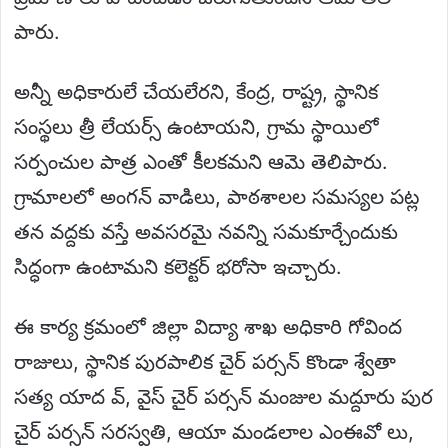
పారు.
అన్నీ అధికారులే చేయలేరని, కేంద్ర, రాష్ట్ర, స్థానిక
సంస్థలు త్రీ లేయర్స్ ఉంటాయని, గ్రామ స్థాయిలో
సర్పంచుల పాత్ర ఎంతో కీలకమని ఆమె తెలిపారు.
గ్రామాలలో అంగన్ వాడిలు, పాఠశాలల సమస్యల పట్ల
తన వద్దకు వస్తే అవసరమై నవన్ని సమకూర్చేందుకు
సిద్ధంగా ఉంటామని కలెక్టర్ భరోసా ఇచ్చారు.
ఈ కార్య క్రమంలో జిల్లా విద్యా శాఖ అధికారి గోవింద
రాజులు, స్థానిక పురపాలిక చైర్ పర్సన్ కొండా శ్వేతా
సత్య యాద వ్, వైస్ చైర్ పర్సన్ మంజుల మద్దూరు పుర
చైర్ పర్సన్ సరస్వతి, ఆయా మండలాల ఎంఈవో లు,