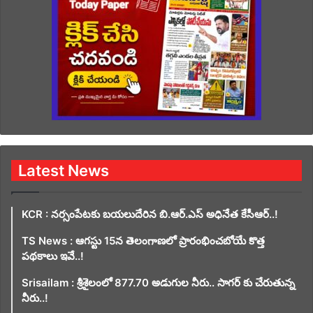
Latest News
KCR : నర్సంపేటకు బయలుదేరిన బి.ఆర్.ఎస్ అధినేత కేసీఆర్..!
TS News : ఆగస్టు 15న తెలంగాణలో ప్రారంభించబోయే కొత్త
పథకాలు ఇవే..!
Srisailam : శ్రీశైలంలో 877.70 అడుగుల నీరు.. సాగర్ కు చేరుతున్న
నీరు..!