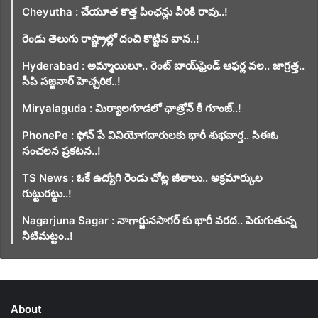
Cheyutha : చేయూత కొత్త పింఛన్లు వీరికి రావు..!
రెండు తెలుగు రాష్ట్రాల్లో దంచి కొట్టిన వాన..!
Hyderabad : అమ్మాయిలూ.. రెంట్ బాయ్‌ఫ్రెండ్ ఆఫర్ల వల.. జాగ్రత్త..
సీపి సజ్జనార్ హెచ్చరిక..!
Miryalaguda : మిర్యాలగూడలో ఛాత్రోన్ కీ గూంజ్..!
PhonePe : ఫోన్ పే వినియోగదారులకు భారీ శుభవార్త.. సిఈఓ
సంచలన ప్రకటన..!
TS News : ఓకే ఉద్యోగి రెండు చోట్ల జీతాలు.. అక్రమార్కుల
గుట్టురట్టు..!
Nagarjuna Sagar : నాగార్జునసాగర్ కు భారీ వరద.. పెరుగుతున్న
నీటిమట్టం..!
About