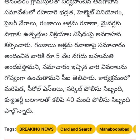
అనంతరం గ్రామస్తులతో నిర్వహించిన అవగాహన
సమావేశంలో రహదారి భద్రత, హెల్మెట్ వినియోగం,
సైబర్ నేరాలు, గంజాయి అక్రమ రవాణా, మైనర్లకు
పొగాకు ఉత్పత్తుల విక్రయాల నిషేధంపై అవగాహన
కల్పించారు. గంజాయి అక్రమ రవాణాపై సమాచారం
అందించిన వారికి రూ.5 వేల నగదు బహుమతి
అందజేస్తామని, సమాచారం ఇచ్చిన వారి వివరాలను
గోప్యంగా ఉంచుతామని సీఐ తెలిపారు. కార్యక్రమంలో
మరిపెడ, సీరోల్ ఎస్‌ఐలు, సర్కిల్ పోలీసు సిబ్బంది,
క్యూఆర్టీ బలగాలతో కలిపి 40 మంది పోలీసు సిబ్బంది
పాల్గొన్నారు.
Tags:
BREAKING NEWS
Card and Search
Mahaboobabad
T