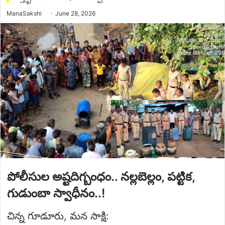
Send
ManaSakshi
June 28, 2026
an
email
పోలీసుల అష్టదిగ్బంధం.. నల్లబెల్లం, పట్టిక,
గుడుంబా స్వాధీనం..!
చిన్న గూడూరు, మన సాక్షి: