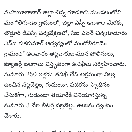
మహబూబాబాద్ జిల్లా చిన్న గూడూరు మండలంలోని
మంగోలీగూడెం గ్రామంలో, జిల్లా ఎస్పీ ఆదేశాల మేరకు,
తొర్రూర్ డీఎస్పీ పర్యవేక్షణలో, సీఐ పవన్ చిన్నగూడూరు
ఎస్‌ఐ కుశకుమార్ ఆధ్వర్యంలో మంగోలీగూడెం
గ్రామంలో ఆదివారం తెల్లవారుజామున పోలీసులు,
క్యూఆర్టీ బలగాలు విస్తృతంగా తనిఖీలు నిర్వహించారు.
సుమారు 250 ఇళ్లను తనిఖీ చేసి అక్రమంగా నిల్వ
ఉంచిన నల్లబెల్లం, గుడుంబా, పటికను స్వాధీనం
చేసుకోగా, గుడుంబా తయారీకి వినియోగిస్తున్న
సుమారు 3 వేల లీటర్ల నల్లబెల్లం ఊటను ధ్వంసం
చేశారు.