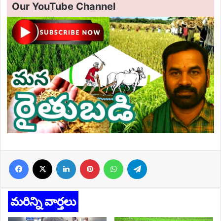
Our YouTube Channel
Facebook
X
LinkedIn
Pinterest
WhatsApp
Telegram
మరిన్ని వార్తలు