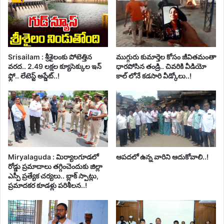
Srisailam : శ్రీశైలంకు పోటెత్తిన
ముగ్గురు కుమార్తెల కోసం జీవితమంతా
వరద.. 2.49 లక్షల క్యూసెక్కుల ఇన్
ధారపోసిన తండ్రి.. చివరికి వీడియో
ఫ్లో.. లేటెస్ట్ అప్డేట్..!
కాల్ లోనే కడసారి వీడ్కోలు..!
Miryalaguda : మిర్యాలగూడలో
ఆపదలో ఉన్న వారిని ఆదుకోవాలి..!
రోడ్డు ప్రమాదాలు తగ్గించెందుకు జిల్లా
ఎస్పీ ప్రత్యేక చర్యలు.. బ్లాక్ స్పాట్లు,
ప్రమాదకర కూడళ్లు పరిశీలన..!