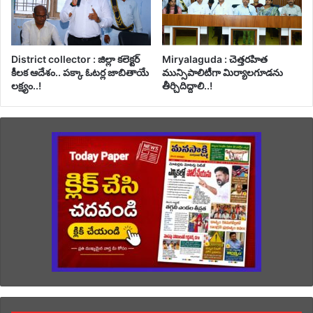
District collector : జిల్లా కలెక్టర్
Miryalaguda : చెత్తరహిత
కీలక ఆదేశం.. పక్కా ఓటర్ల జాబితాయే
మున్సిపాలిటీగా మిర్యాలగూడను
లక్ష్యం..!
తీర్చిదిద్దాలి..!