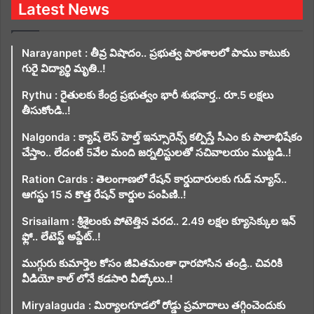
Latest News
Narayanpet : తీవ్ర విషాదం.. ప్రభుత్వ పాఠశాలలో పాము కాటుకు
గురై విద్యార్థి మృతి..!
Rythu : రైతులకు కేంద్ర ప్రభుత్వం భారీ శుభవార్త.. రూ.5 లక్షలు
తీసుకోండి..!
Nalgonda : క్యాష్ లెస్ హెల్త్ ఇన్సూరెన్స్ కల్పిస్తే సీఎం కు పాలాభిషేకం
చేస్తాం.. లేదంటే 5వేల మంది జర్నలిస్టులతో సచివాలయం ముట్టడి..!
Ration Cards : తెలంగాణలో రేషన్ కార్డుదారులకు గుడ్ న్యూస్..
ఆగస్టు 15 న కొత్త రేషన్ కార్డుల పంపిణి..!
Srisailam : శ్రీశైలంకు పోటెత్తిన వరద.. 2.49 లక్షల క్యూసెక్కుల ఇన్
ఫ్లో.. లేటెస్ట్ అప్డేట్..!
ముగ్గురు కుమార్తెల కోసం జీవితమంతా ధారపోసిన తండ్రి.. చివరికి
వీడియో కాల్ లోనే కడసారి వీడ్కోలు..!
Miryalaguda : మిర్యాలగూడలో రోడ్డు ప్రమాదాలు తగ్గించెందుకు