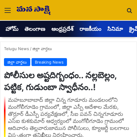
Menu
Se
హోమ్
తెలంగాణ
ఆంధ్రప్రదేశ్
రాజకీయం
సినిమా
క్రై
Telugu News
/
జిల్లా వార్తలు
జిల్లా వార్తలు
Breaking News
పోలీసుల అష్టదిగ్బంధం.. నల్లబెల్లం,
పట్టిక, గుడుంబా స్వాధీనం..!
మహబూబాబాద్ జిల్లా చిన్న గూడూరు మండలంలోని
మంగోలీగూడెం గ్రామంలో, జిల్లా ఎస్పీ ఆదేశాల మేరకు,
తొర్రూర్ డీఎస్పీ పర్యవేక్షణలో, సీఐ పవన్ చిన్నగూడూరు
ఎస్‌ఐ కుశకుమార్ ఆధ్వర్యంలో మంగోలీగూడెం గ్రామంలో
ఆదివారం తెల్లవారుజామున పోలీసులు, క్యూఆర్టీ బలగాలు
విస్తృతంగా తనిఖీలు నిర్వహించారు.