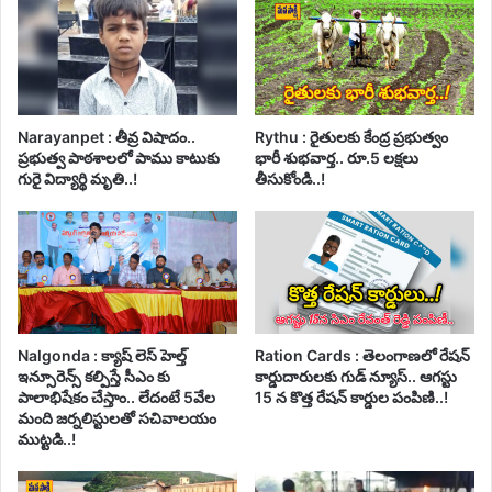
Narayanpet : తీవ్ర విషాదం..
Rythu : రైతులకు కేంద్ర ప్రభుత్వం
ప్రభుత్వ పాఠశాలలో పాము కాటుకు
భారీ శుభవార్త.. రూ.5 లక్షలు
గురై విద్యార్థి మృతి..!
తీసుకోండి..!
Nalgonda : క్యాష్ లెస్ హెల్త్
Ration Cards : తెలంగాణలో రేషన్
ఇన్సూరెన్స్ కల్పిస్తే సీఎం కు
కార్డుదారులకు గుడ్ న్యూస్.. ఆగస్టు
పాలాభిషేకం చేస్తాం.. లేదంటే 5వేల
15 న కొత్త రేషన్ కార్డుల పంపిణి..!
మంది జర్నలిస్టులతో సచివాలయం
ముట్టడి..!