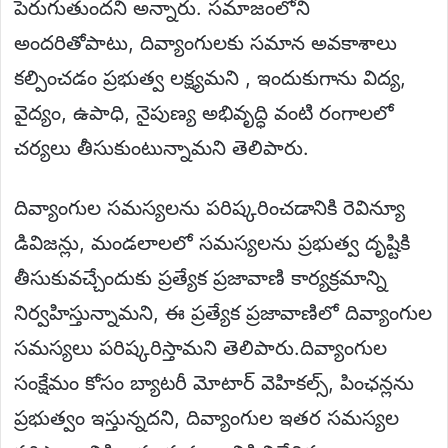
పెరుగుతుందని అన్నారు. సమాజంలోని
అందరితోపాటు, దివ్యాంగులకు సమాన అవకాశాలు
కల్పించడం ప్రభుత్వ లక్ష్యమని , ఇందుకుగాను విద్య,
వైద్యం, ఉపాధి, నైపుణ్య అభివృద్ధి వంటి రంగాలలో
చర్యలు తీసుకుంటున్నామని తెలిపారు.
దివ్యాంగుల సమస్యలను పరిష్కరించడానికి రెవిన్యూ
డివిజన్లు, మండలాలలో సమస్యలను ప్రభుత్వ దృష్టికి
తీసుకువచ్చేందుకు ప్రత్యేక ప్రజావాణి కార్యక్రమాన్ని
నిర్వహిస్తున్నామని, ఈ ప్రత్యేక ప్రజావాణిలో దివ్యాంగుల
సమస్యలు పరిష్కరిస్తామని తెలిపారు.దివ్యాంగుల
సంక్షేమం కోసం బ్యాటరీ మోటార్ వెహికల్స్, పింఛన్లను
ప్రభుత్వం ఇస్తున్నదని, దివ్యాంగుల ఇతర సమస్యల