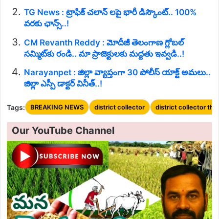
TG News : ట్రాఫిక్ చలాన్ లపై భారీ డిస్కౌంట్.. 100%
వరకు ఛాన్స్..!
CM Revanth Reddy : మోదీజీ తెలంగాణ గ్లోబల్
సమ్మిట్‌కు రండి.. మా ప్రాజెక్టులకు మద్దతు ఇవ్వడి..!
Narayanpet : జిల్లా వ్యాప్తంగా 30 పోలీస్ యాక్ట్ అమలు..
జిల్లా ఎస్పీ డాక్టర్ వినీత్..!
Tags:
BREAKING NEWS
district collector
district collector thri
Our YouTube Channel