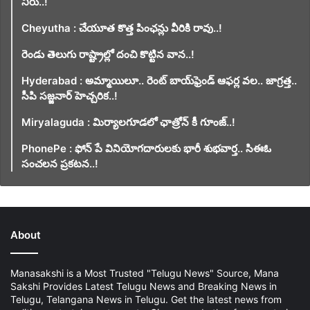
నీరు..!
Cheyutha : చేయూత కొత్త పింఛన్లు వీరికి రావు..!
రెండు తెలుగు రాష్ట్రాల్లో దంచి కొట్టిన వాన..!
Hyderabad : అమ్మాయిలూ.. రెంట్ బాయ్‌ఫ్రెండ్ ఆఫర్ల వల.. జాగ్రత్త..
సీపి సజ్జనార్ హెచ్చరిక..!
Miryalaguda : మిర్యాలగూడలో ఛాత్రోన్ కీ గూంజ్..!
PhonePe : ఫోన్ పే వినియోగదారులకు భారీ శుభవార్త.. సిఈఓ
సంచలన ప్రకటన..!
About
Manasakshi is a Most Trusted "Telugu News" Source, Mana
Sakshi Provides Latest Telugu News and Breaking News in
Telugu, Telangana News in Telugu. Get the latest news from