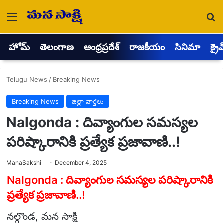
Menu
Se
హోమ్
తెలంగాణ
ఆంధ్రప్రదేశ్
రాజకీయం
సినిమా
క్రై
Telugu News
/
Breaking News
Breaking News
జిల్లా వార్తలు
Nalgonda : దివ్యాంగుల సమస్యల
పరిష్కారానికి ప్రత్యేక ప్రజావాణి..!
Send
ManaSakshi
December 4, 2025
an
email
Nalgonda : దివ్యాంగుల సమస్యల పరిష్కారానికి
ప్రత్యేక ప్రజావాణి..!
నల్గొండ, మన సాక్షి