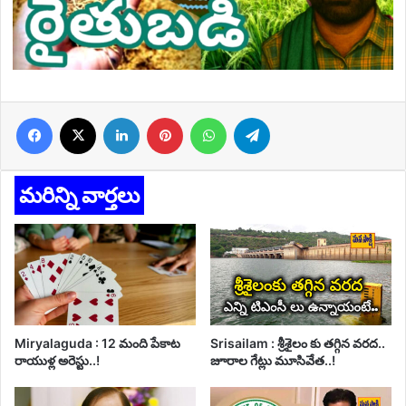
Facebook
X
LinkedIn
Pinterest
WhatsApp
Telegram
మరిన్ని వార్తలు
Miryalaguda : 12 మంది పేకాట
Srisailam : శ్రీశైలం కు తగ్గిన వరద..
రాయుళ్ల అరెస్టు..!
జూరాల గేట్లు మూసివేత..!