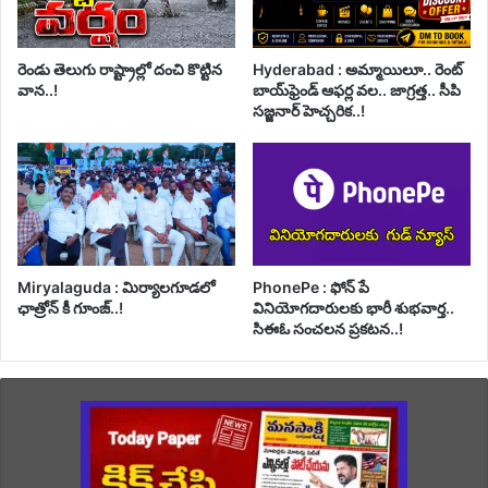
రెండు తెలుగు రాష్ట్రాల్లో దంచి కొట్టిన
Hyderabad : అమ్మాయిలూ.. రెంట్
వాన..!
బాయ్‌ఫ్రెండ్ ఆఫర్ల వల.. జాగ్రత్త.. సీపి
సజ్జనార్ హెచ్చరిక..!
Miryalaguda : మిర్యాలగూడలో
PhonePe : ఫోన్ పే
ఛాత్రోన్ కీ గూంజ్..!
వినియోగదారులకు భారీ శుభవార్త..
సిఈఓ సంచలన ప్రకటన..!