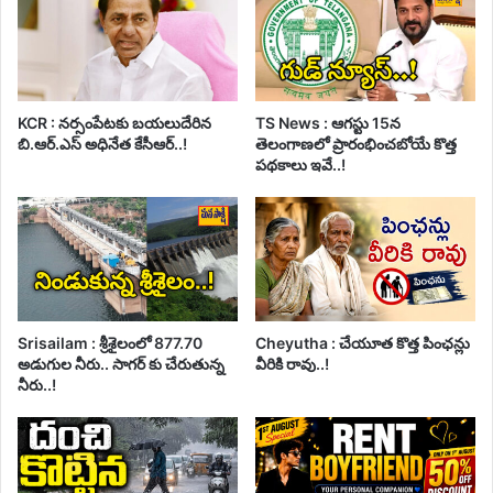
KCR : నర్సంపేటకు బయలుదేరిన
TS News : ఆగస్టు 15న
బి.ఆర్.ఎస్ అధినేత కేసీఆర్..!
తెలంగాణలో ప్రారంభించబోయే కొత్త
పథకాలు ఇవే..!
Srisailam : శ్రీశైలంలో 877.70
Cheyutha : చేయూత కొత్త పింఛన్లు
అడుగుల నీరు.. సాగర్ కు చేరుతున్న
వీరికి రావు..!
నీరు..!