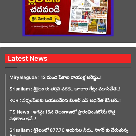
Latest News
Miryalaguda : 12 మంది పేకాట రాయుళ్ల అరెస్టు..!
Srisailam : శ్రీశైలం కు తగ్గిన వరద.. జూరాల గేట్లు మూసివేత..!
KCR : నర్సంపేటకు బయలుదేరిన బి.ఆర్.ఎస్ అధినేత కేసీఆర్..!
TS News : ఆగస్టు 15న తెలంగాణలో ప్రారంభించబోయే కొత్త
పథకాలు ఇవే..!
Srisailam : శ్రీశైలంలో 877.70 అడుగుల నీరు.. సాగర్ కు చేరుతున్న