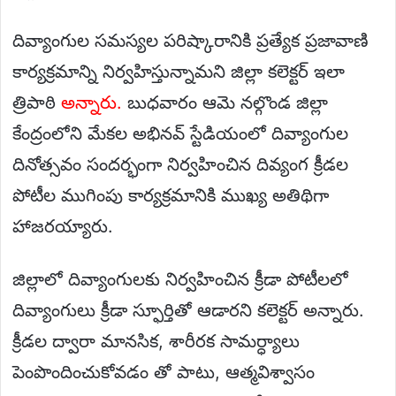
దివ్యాంగుల సమస్యల పరిష్కారానికి ప్రత్యేక ప్రజావాణి
కార్యక్రమాన్ని నిర్వహిస్తున్నామని జిల్లా కలెక్టర్ ఇలా
త్రిపాఠి
అన్నారు.
బుధవారం ఆమె నల్గొండ జిల్లా
కేంద్రంలోని మేకల అభినవ్ స్టేడియంలో దివ్యాంగుల
దినోత్సవం సందర్భంగా నిర్వహించిన దివ్యంగ క్రీడల
పోటీల ముగింపు కార్యక్రమానికి ముఖ్య అతిథిగా
హాజరయ్యారు.
జిల్లాలో దివ్యాంగులకు నిర్వహించిన క్రీడా పోటీలలో
దివ్యాంగులు క్రీడా స్ఫూర్తితో ఆడారని కలెక్టర్ అన్నారు.
క్రీడల ద్వారా మానసిక, శారీరక సామర్ధ్యాలు
పెంపొందించుకోవడం తో పాటు, ఆత్మవిశ్వాసం