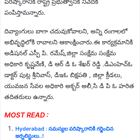
పరిష్కారానికి రాష్ట్ర ప్రభుత్వానికి నివేదిక
పంపిస్తామన్నారు.
దివ్యాంగులు బాగా చదువుకోవాలని, అన్ని రంగాలలో
అభివృద్ధిలోకి రావాలని ఆకాంక్షించారు.ఈ కార్యక్రమానికి
అడిషనల్ ఎస్పీ పి. రమేష్,జిల్లా సంక్షేమ సంక్షేమ
అధికారి కృష్ణవేణి, డి ఆర్ డి ఓ శేఖర్ రెడ్డి .డిఎంహెచ్ఓ
డాక్టర్ పుట్ల శ్రీనివాస్, డిఇఓ బిక్షపతి , జిల్లా క్రీడలు,
యువజన సేవల అధికారి అక్బర్ అలీ,సి డి పి ఓ హరిత
తదితరులు ఉన్నారు.
MOST READ :
Hyderabad : సమస్యల పరిష్కారానికి గర్జించిన
జర్నలిస్టులు..!