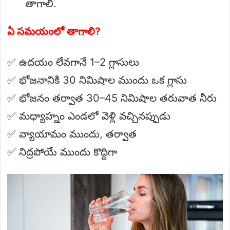
తాగాలి.
ఏ సమయంలో తాగాలి?
✅ ఉదయం లేవగానే 1–2 గ్లాసులు
✅ భోజనానికి 30 నిమిషాల ముందు ఒక గ్లాసు
✅ భోజనం తర్వాత 30–45 నిమిషాల తరువాత నీరు
✅ మధ్యాహ్నం ఎండలో వెళ్లి వచ్చినప్పుడు
✅ వ్యాయామం ముందు, తర్వాత
✅ నిద్రపోయే ముందు కొద్దిగా