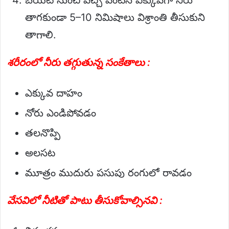
తాగకుండా 5–10 నిమిషాలు విశ్రాంతి తీసుకుని
తాగాలి.
శరీరంలో నీరు తగ్గుతున్న సంకేతాలు :
ఎక్కువ దాహం
నోరు ఎండిపోవడం
తలనొప్పి
అలసట
మూత్రం ముదురు పసుపు రంగులో రావడం
వేసవిలో నీటితో పాటు తీసుకోవాల్సినవి :