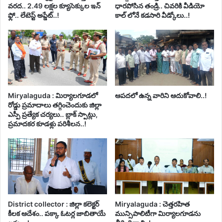
వరద.. 2.49 లక్షల క్యూసెక్కుల ఇన్
ధారపోసిన తండ్రి.. చివరికి వీడియో
ఫ్లో.. లేటెస్ట్ అప్డేట్..!
కాల్ లోనే కడసారి వీడ్కోలు..!
Miryalaguda : మిర్యాలగూడలో
ఆపదలో ఉన్న వారిని ఆదుకోవాలి..!
రోడ్డు ప్రమాదాలు తగ్గించెందుకు జిల్లా
ఎస్పీ ప్రత్యేక చర్యలు.. బ్లాక్ స్పాట్లు,
ప్రమాదకర కూడళ్లు పరిశీలన..!
District collector : జిల్లా కలెక్టర్
Miryalaguda : చెత్తరహిత
కీలక ఆదేశం.. పక్కా ఓటర్ల జాబితాయే
మున్సిపాలిటీగా మిర్యాలగూడను