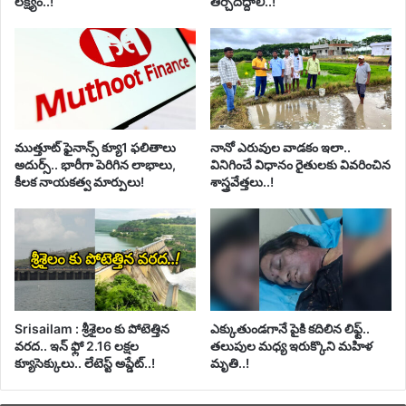
లక్ష్యం..!
తీర్చిదిద్దాలి..!
ముత్తూట్ ఫైనాన్స్ క్యూ1 ఫలితాలు
నానో ఎరువుల వాడకం ఇలా..
అదుర్స్.. భారీగా పెరిగిన లాభాలు,
వినిగించే విధానం రైతులకు వివరించిన
కీలక నాయకత్వ మార్పులు!
శాస్త్రవేత్తలు..!
Srisailam : శ్రీశైలం కు పోటెత్తిన
ఎక్కుతుండగానే పైకి కదిలిన లిఫ్ట్‌..
వరద.. ఇన్ ఫ్లో 2.16 లక్షల
తలుపుల మధ్య ఇరుక్కొని మహిళ
క్యూసెక్కులు.. లేటెస్ట్ అప్డేట్..!
మృతి..!