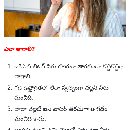
ఎలా తాగాలి?
ఒకేసారి లీటర్ నీరు గటగటా తాగకుండా కొద్దికొద్దిగా
తాగాలి.
గది ఉష్ణోగ్రతలో లేదా స్వల్పంగా చల్లని నీరు
మంచిది.
చాలా చల్లటి ఐస్ వాటర్ తరచుగా తాగడం
మంచిది కాదు.
బయట నుంచి వచ్చి వెంటనే ఎక్కువగా నీరు