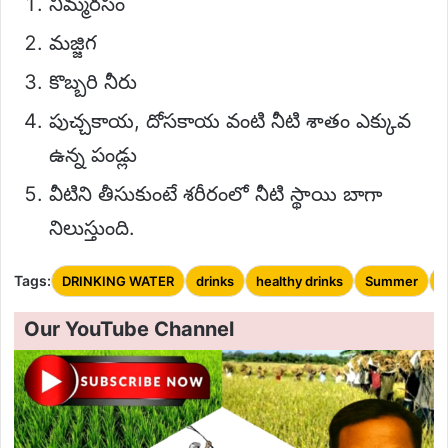
నిమ్మరసం
మజ్జిగ
కొబ్బరి నీరు
పుచ్చకాయ, దోసకాయ వంటి నీటి శాతం ఎక్కువ
ఉన్న పండ్లు
వీటిని తీసుకుంటే శరీరంలో నీటి స్థాయి బాగా
నిలుస్తుంది.
Tags:
DRINKING WATER
drinks
healthy drinks
Summer
Our YouTube Channel