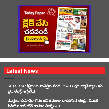
Latest News
Srisailam : శ్రీశైలంకు పోటెత్తిన వరద.. 2.49 లక్షల క్యూసెక్కుల ఇన్
ఫ్లో.. లేటెస్ట్ అప్డేట్..!
ముగ్గురు కుమార్తెల కోసం జీవితమంతా ధారపోసిన తండ్రి.. చివరికి
వీడియో కాల్ లోనే కడసారి వీడ్కోలు..!