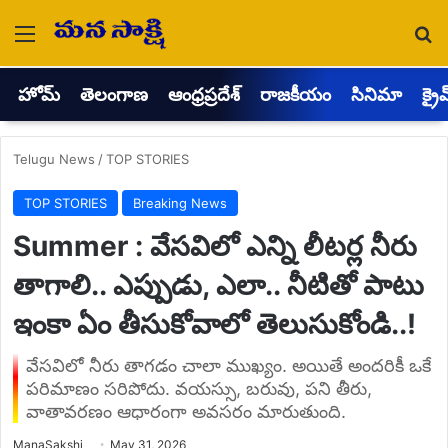
Menu
Se
హోమ్
తెలంగాణ
ఆంధ్రప్రదేశ్
రాజకీయం
సినిమా
క్రై
Telugu News
/
TOP STORIES
TOP STORIES
Breaking News
Summer : వేసవిలో ఎన్ని లీటర్ల నీరు
తాగాలి.. ఎప్పుడు, ఎలా.. నీటితో పాటు
ఇంకా ఏం తీసుకోవాలో తెలుసుకోండి..!
వేసవిలో నీరు తాగడం చాలా ముఖ్యం. అయితే అందరికీ ఒకే
పరిమాణం సరిపోదు. వయస్సు, బరువు, పని తీరు,
వాతావరణం ఆధారంగా అవసరం మారుతుంది.
Send
ManaSakshi
May 31, 2026