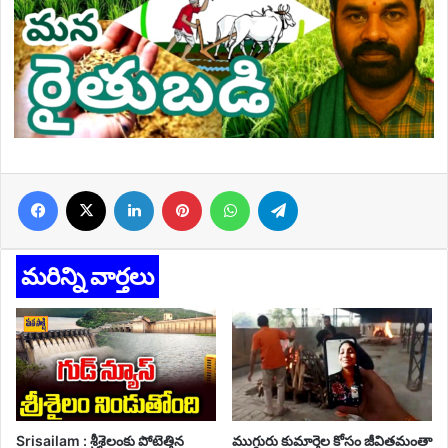
Facebook
X
LinkedIn
Pinterest
WhatsApp
Telegram
మరిన్ని వార్తలు
Srisailam : శ్రీశైలంకు పోటెత్తిన
ముగ్గురు కుమార్తెల కోసం జీవితమంతా