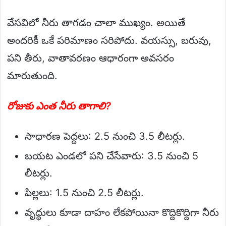
వేసవిలో నీరు తాగడం చాలా ముఖ్యం. అయితే
అందరికీ ఒకే పరిమాణం సరిపోదు. వయస్సు, బరువు,
పని తీరు, వాతావరణం ఆధారంగా అవసరం
మారుతుంది.
రోజుకు ఎంత నీరు తాగాలి?
సాధారణ పెద్దలు: 2.5 నుంచి 3.5 లీటర్లు.
బయట ఎండలో పని చేసేవారు: 3.5 నుంచి 5
లీటర్లు.
పిల్లలు: 1.5 నుంచి 2.5 లీటర్లు.
వృద్ధులు కూడా దాహం లేకపోయినా కొద్దికొద్దిగా నీరు