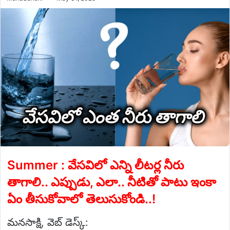
an
email
Summer : వేసవిలో ఎన్ని లీటర్ల నీరు
తాగాలి.. ఎప్పుడు, ఎలా.. నీటితో పాటు ఇంకా
ఏం తీసుకోవాలో తెలుసుకోండి..!
మనసాక్షి, వెబ్ డెస్క్: