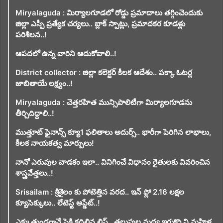
Miryalaguda : మిర్యాలగూడలో రోడ్డు ప్రమాదాలు తగ్గించెందుకు
జిల్లా ఎస్పీ ప్రత్యేక చర్యలు.. బ్లాక్ స్పాట్లు, ప్రమాదకర కూడళ్లు
పరిశీలన..!
ఆపదలో ఉన్న వారిని ఆదుకోవాలి..!
District collector : జిల్లా కలెక్టర్ కీలక ఆదేశం.. పక్కా ఓటర్ల
జాబితాయే లక్ష్యం..!
Miryalaguda : చెత్తరహిత మున్సిపాలిటీగా మిర్యాలగూడను
తీర్చిదిద్దాలి..!
ముత్తూట్ ఫైనాన్స్ క్యూ1 ఫలితాలు అదుర్స్.. భారీగా పెరిగిన లాభాలు,
కీలక నాయకత్వ మార్పులు!
నానో ఎరువుల వాడకం ఇలా.. వినిగించే విధానం రైతులకు వివరించిన
శాస్త్రవేత్తలు..!
Srisailam : శ్రీశైలం కు పోటెత్తిన వరద.. ఇన్ ఫ్లో 2.16 లక్షల
క్యూసెక్కులు.. లేటెస్ట్ అప్డేట్..!
ఎక్కుతుండగానే పైకి కదిలిన లిఫ్ట్‌.. తలుపుల మధ్య ఇరుక్కొని మహిళ