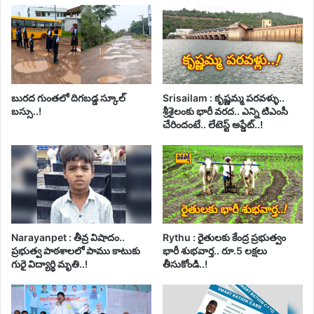
బురద గుంతలో దిగబడ్డ స్కూల్
Srisailam : కృష్ణమ్మ పరవళ్ళు..
బస్సు..!
శ్రీశైలంకు భారీ వరద.. ఎన్ని టిఎంసీ
చేరిందంటే.. లేటెస్ట్ అప్డేట్..!
Narayanpet : తీవ్ర విషాదం..
Rythu : రైతులకు కేంద్ర ప్రభుత్వం
ప్రభుత్వ పాఠశాలలో పాము కాటుకు
భారీ శుభవార్త.. రూ.5 లక్షలు
గురై విద్యార్థి మృతి..!
తీసుకోండి..!