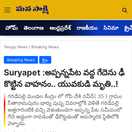
Menu
Se
హోమ్
తెలంగాణ
ఆంధ్రప్రదేశ్
రాజకీయం
సినిమా
క్రై
Telugu News
/
Breaking News
Breaking News
క్రైం
Suryapet :అప్పన్నపేట వద్ద గేదెను ఢీ
కొట్టిన వాహనం.. యువకుడి మృతి..!
గరిడేపల్లి మండల కేంద్రం లో గోపి దేశి నవీన్( 35 ) గ్రామం
సీతారామపురం భార్య పుష్ప వివరాల్లోకి వెళితే గరిడేపల్లి
అత్తగారింటికి వచ్చి వెళుతుండగా అప్పన్న పేట సమీపంలో
గేదె అడ్డంగా రావడంతో ఢీకొట్టడంతో అపస్మారక స్థితిలోకి
వెళ్ళాడు.