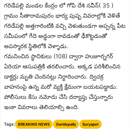
గరిడేపల్లి మండల కేంద్రం లో గోపి దేశి నవీన్( 35 )
గ్రామం సీతారామపురం భార్య పుష్ప వివరాల్లోకి వెళితే
గరిడేపల్లి అత్తగారింటికి వచ్చి వెళుతుండగా అప్పన్న పేట
సమీపంలో గేదె అడ్డంగా రావడంతో ఢీకొట్టడంతో
అపస్మారక స్థితిలోకి వెళ్ళాడు.
గమనించిన స్థానికులు (108) ద్వారా హుజూర్నగర్
ఏరియా ఆసుపత్రికి తరలించారు. అక్కడ పరిశీలించిన
డాక్టర్లు మృతి చెందినట్లు నిర్ధారించారు. ద్విచక్ర
వాహనంపై ఉన్న మరో వ్యక్తి క్షేమంగా బయటపడ్డాడు.
పోలీసులు కేసు నమోదు చేసి దర్యాప్తు చేస్తున్నారు
ఇంకా వివరాలు తెలియాల్సి ఉంది.
Tags:
BREAKING NEWS
Garidepally
Suryapet