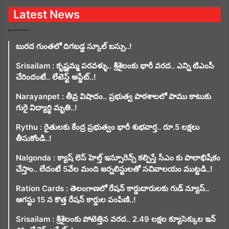
Latest News
బురద గుంతలో దిగబడ్డ స్కూల్ బస్సు..!
Srisailam : కృష్ణమ్మ పరవళ్ళు.. శ్రీశైలంకు భారీ వరద.. ఎన్ని టిఎంసీ
చేరిందంటే.. లేటెస్ట్ అప్డేట్..!
Narayanpet : తీవ్ర విషాదం.. ప్రభుత్వ పాఠశాలలో పాము కాటుకు
గురై విద్యార్థి మృతి..!
Rythu : రైతులకు కేంద్ర ప్రభుత్వం భారీ శుభవార్త.. రూ.5 లక్షలు
తీసుకోండి..!
Nalgonda : క్యాష్ లెస్ హెల్త్ ఇన్సూరెన్స్ కల్పిస్తే సీఎం కు పాలాభిషేకం
చేస్తాం.. లేదంటే 5వేల మంది జర్నలిస్టులతో సచివాలయం ముట్టడి..!
Ration Cards : తెలంగాణలో రేషన్ కార్డుదారులకు గుడ్ న్యూస్..
ఆగస్టు 15 న కొత్త రేషన్ కార్డుల పంపిణి..!
Srisailam : శ్రీశైలంకు పోటెత్తిన వరద.. 2.49 లక్షల క్యూసెక్కుల ఇన్