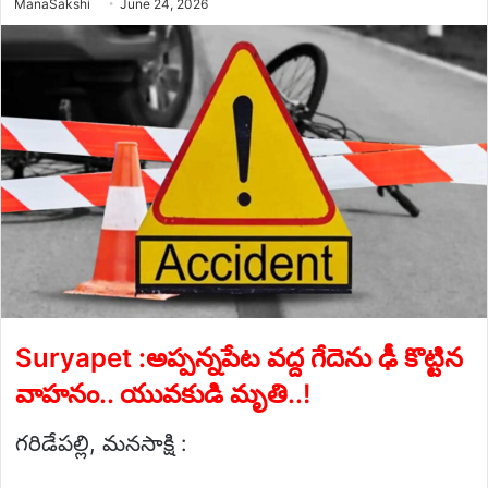
Send
ManaSakshi
June 24, 2026
an
email
Suryapet :అప్పన్నపేట వద్ద గేదెను ఢీ కొట్టిన
వాహనం.. యువకుడి మృతి..!
గరిడేపల్లి, మనసాక్షి :