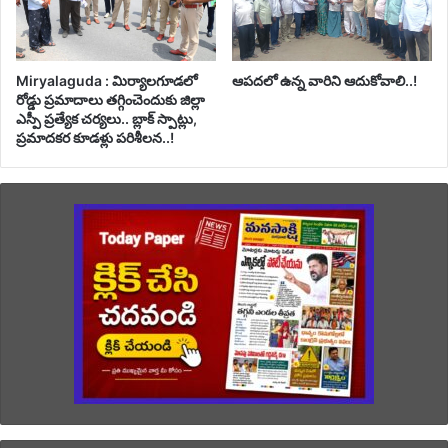
Miryalaguda : మిర్యాలగూడలో
ఆపదలో ఉన్న వారిని ఆదుకోవాలి..!
రోడ్డు ప్రమాదాలు తగ్గించెందుకు జిల్లా
ఎస్పీ ప్రత్యేక చర్యలు.. బ్లాక్ స్పాట్లు,
ప్రమాదకర కూడళ్లు పరిశీలన..!