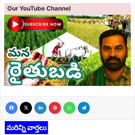
Our YouTube Channel
Facebook
X
LinkedIn
Pinterest
WhatsApp
Telegram
మరిన్ని వార్తలు