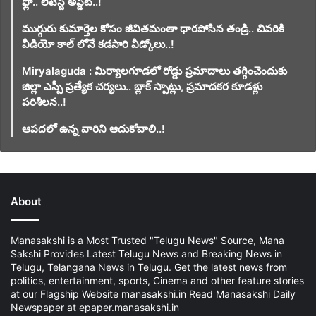
ఫ్లో.. లేటెస్ట్ అప్డేట్..!
ముగ్గురు కుమార్తెల కోసం జీవితమంతా ధారపోసిన తండ్రి.. చివరికి
వీడియో కాల్ లోనే కడసారి వీడ్కోలు..!
Miryalaguda : మిర్యాలగూడలో రోడ్డు ప్రమాదాలు తగ్గించెందుకు
జిల్లా ఎస్పీ ప్రత్యేక చర్యలు.. బ్లాక్ స్పాట్లు, ప్రమాదకర కూడళ్లు
పరిశీలన..!
ఆపదలో ఉన్న వారిని ఆదుకోవాలి..!
About
Manasakshi is a Most Trusted "Telugu News" Source, Mana
Sakshi Provides Latest Telugu News and Breaking News in
Telugu, Telangana News in Telugu. Get the latest news from
politics, entertainment, sports, Cinema and other feature stories
at our Flagship Website manasakshi.in Read Manasakshi Daily
Newspaper at epaper.manasakshi.in