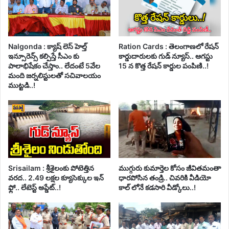
Nalgonda : క్యాష్ లెస్ హెల్త్
Ration Cards : తెలంగాణలో రేషన్
ఇన్సూరెన్స్ కల్పిస్తే సీఎం కు
కార్డుదారులకు గుడ్ న్యూస్.. ఆగస్టు
పాలాభిషేకం చేస్తాం.. లేదంటే 5వేల
15 న కొత్త రేషన్ కార్డుల పంపిణి..!
మంది జర్నలిస్టులతో సచివాలయం
ముట్టడి..!
Srisailam : శ్రీశైలంకు పోటెత్తిన
ముగ్గురు కుమార్తెల కోసం జీవితమంతా
వరద.. 2.49 లక్షల క్యూసెక్కుల ఇన్
ధారపోసిన తండ్రి.. చివరికి వీడియో
ఫ్లో.. లేటెస్ట్ అప్డేట్..!
కాల్ లోనే కడసారి వీడ్కోలు..!