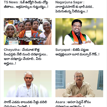
TS News : ఓకే ఉద్యోగి రెండు చోట్ల
Nagarjuna Sagar :
జీతాలు.. అక్రమార్కుల గుట్టురట్టు..!
నాగార్జునసాగర్ కు భారీ వరద..
పెరుగుతున్న నీటిమట్టం..!
Cheyutha : చేయూత కొత్త
Suryapet : బిజెపి పట్టణ
పింఛన్లకు నేటి నుంచి దరఖాస్తులు..
అధ్యక్షులుగా బూర మల్సూర్ గౌడ్..!
ఇలా దరఖాస్తు చేయాలి.. వీరు
అర్హులు..!
సాగర్ ఎడమ కాలువకు నీళ్లు వదిలి
Asara : ఆసరా పెన్షన్ కోసం
చెరువులు నింపాలి..!
దరఖాస్తుల ఆహ్వానం..!