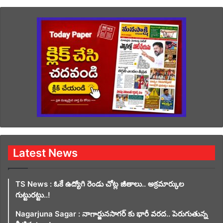
Latest News
TS News : ఓకే ఉద్యోగి రెండు చోట్ల జీతాలు.. అక్రమార్కుల
గుట్టురట్టు..!
Nagarjuna Sagar : నాగార్జునసాగర్ కు భారీ వరద.. పెరుగుతున్న