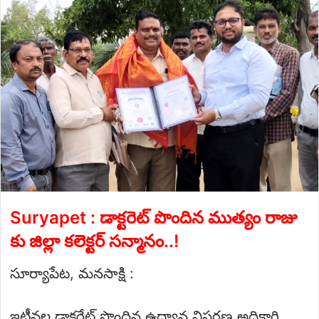
email
Suryapet : డాక్టరెట్ పొందిన ముత్యం రాజు
కు జిల్లా కలెక్టర్ సన్మానం..!
సూర్యాపేట, మనసాక్షి :
ఇటీవల డాక్టరేట్ పొందిన ఉద్యాన విస్తరణ అధికారి