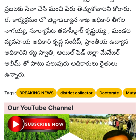
ప్రజలకు సేవా చేసి మంచి పేరు తెచ్చుకోవాలని కోరారు.
ఈ కార్యక్రమం లో జిల్లాఉద్యాన శాఖ అధికారి తీగల
నాగయ్య, సూర్యాపేట తహసీల్దార్ కృష్ణయ్య , మండల
వ్యవసాయ అధికారి కృష్ణ సందీప్, ప్రాంతీయ ఉద్యాన
అధికారిని కట్ట స్వాతి, ఆయిల్ ఫెడ్ జిల్లా మేనేజర్
అలీమ్ తో పాటు పలువురు అధికారులు రైతులు
ఉన్నారు.
Tags:
BREAKING NEWS
district collector
Doctorate
Mutyam
Our YouTube Channel