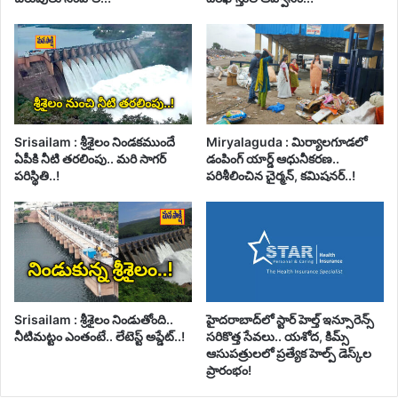
Srisailam : శ్రీశైలం నిండకముందే
Miryalaguda : మిర్యాలగూడలో
ఏపీకి నీటి తరలింపు.. మరి సాగర్
డంపింగ్ యార్డ్ ఆధునీకరణ..
పరిస్థితి..!
పరిశీలించిన చైర్మన్, కమిషనర్..!
Srisailam : శ్రీశైలం నిండుతోంది..
హైదరాబాద్‌లో స్టార్ హెల్త్ ఇన్సూరెన్స్
నీటిమట్టం ఎంతంటే.. లేటెస్ట్ అప్డేట్..!
సరికొత్త సేవలు.. యశోద, కిమ్స్
ఆసుపత్రులలో ప్రత్యేక హెల్ప్ డెస్క్‌ల
ప్రారంభం!