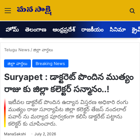
Menu
Se
హోమ్
తెలంగాణ
ఆంధ్రప్రదేశ్
రాజకీయం
సినిమా
క్రై
Telugu News
/
జిల్లా వార్తలు
జిల్లా వార్తలు
Breaking News
Suryapet : డాక్టరెట్ పొందిన ముత్యం
రాజు కు జిల్లా కలెక్టర్ సన్మానం..!
ఇటీవల డాక్టరేట్ పొందిన ఉద్యాన విస్తరణ అధికారి రంగు
ముత్యం రాజు సూర్యాపేట జిల్లా కలెక్టర్ తేజస్ నందలాల్
పవార్ ను మర్యాద పూర్వకంగా కలిసి డాక్టరేట్ పట్టాను
కలెక్టర్ కు చూపించారు.
Send
ManaSakshi
July 2, 2026
an