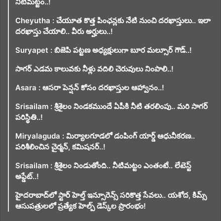
నీటిమట్టం..!
Cheyutha : చేయూత కొత్త పింఛన్లకు నేటి నుంచి దరఖాస్తులు.. ఇలా
దరఖాస్తు చేయాలి.. వీరు అర్హులు..!
Suryapet : బిజెపి పట్టణ అధ్యక్షులుగా బూర మల్సూర్ గౌడ్..!
సాగర్ ఎడమ కాలువకు నీళ్లు వదిలి చెరువులు నింపాలి..!
Asara : ఆసరా పెన్షన్ కోసం దరఖాస్తుల ఆహ్వానం..!
Srisailam : శ్రీశైలం నిండకముందే ఏపీకి నీటి తరలింపు.. మరి సాగర్
పరిస్థితి..!
Miryalaguda : మిర్యాలగూడలో డంపింగ్ యార్డ్ ఆధునీకరణ..
పరిశీలించిన చైర్మన్, కమిషనర్..!
Srisailam : శ్రీశైలం నిండుతోంది.. నీటిమట్టం ఎంతంటే.. లేటెస్ట్
అప్డేట్..!
హైదరాబాద్‌లో స్టార్ హెల్త్ ఇన్సూరెన్స్ సరికొత్త సేవలు.. యశోద, కిమ్స్
ఆసుపత్రులలో ప్రత్యేక హెల్ప్ డెస్క్‌ల ప్రారంభం!