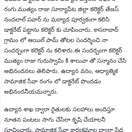
రంగు ముత్యం రాజు సూర్యాపేట జిల్లా కలెక్టర్ తేజస్
నందలాల్ పవార్ ను మర్యాద పూర్వకంగా కలిసి
డాక్టరేట్ పట్టాను కలెక్టర్ కు చూపించారు. కాసరాబాద్
గ్రామం లో ఆయిల్ పామ్ తోటల సందర్శించి నా
సందర్బంగా కలెక్టర్ ను కలిశారు.ఈ సందర్బంగా కలెక్టర్
ముత్యం రాజు గురుస్వామి కి శాలువా తో సన్మానం చేసి
అభినందనలు తెలిపారు. ఉద్యాన వనం, ఆధ్యాత్మిక
సామాజిక సేవా రంగం లో డాక్టరేట్ పొందడం
అభినందనీయమన్నారు.
ఉద్యాన శాఖ ద్వారా రైతులకు సలహాలు అందిస్తూ
నూతన పంటలు సాగు చేసేలా కృషి చేయాలనీ
సూచించారు. సామాజిక సేవా కార్యక్రమాల ద్వారా పేద