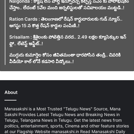
Nalgonda : క్యాష్ లెస్ హెల్త్ ఇన్సూరెన్స్ కల్పిస్తే సీఎం కు పాలాభిషేకం
చేస్తాం.. లేదంటే 5వేల మంది జర్నలిస్టులతో సచివాలయం ముట్టడి..!
Ration Cards : తెలంగాణలో రేషన్ కార్డుదారులకు గుడ్ న్యూస్..
ఆగస్టు 15 న కొత్త రేషన్ కార్డుల పంపిణి..!
Srisailam : శ్రీశైలంకు పోటెత్తిన వరద.. 2.49 లక్షల క్యూసెక్కుల ఇన్
ఫ్లో.. లేటెస్ట్ అప్డేట్..!
ముగ్గురు కుమార్తెల కోసం జీవితమంతా ధారపోసిన తండ్రి.. చివరికి
వీడియో కాల్ లోనే కడసారి వీడ్కోలు..!
About
Manasakshi is a Most Trusted "Telugu News" Source, Mana
Sakshi Provides Latest Telugu News and Breaking News in
Telugu, Telangana News in Telugu. Get the latest news from
politics, entertainment, sports, Cinema and other feature stories
at our Flagship Website manasakshi.in Read Manasakshi Daily