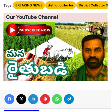
Tags:
BREAKING NEWS
district collector
District Collector Sik
Our YouTube Channel
Facebook
X
LinkedIn
Pinterest
WhatsApp
Telegram