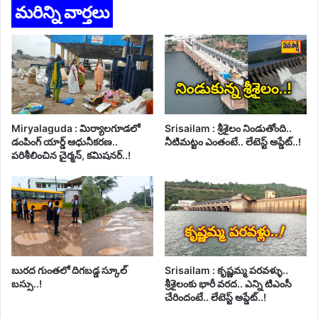
మరిన్ని వార్తలు
Miryalaguda : మిర్యాలగూడలో
Srisailam : శ్రీశైలం నిండుతోంది..
డంపింగ్ యార్డ్ ఆధునీకరణ..
నీటిమట్టం ఎంతంటే.. లేటెస్ట్ అప్డేట్..!
పరిశీలించిన చైర్మన్, కమిషనర్..!
బురద గుంతలో దిగబడ్డ స్కూల్
Srisailam : కృష్ణమ్మ పరవళ్ళు..
బస్సు..!
శ్రీశైలంకు భారీ వరద.. ఎన్ని టిఎంసీ
చేరిందంటే.. లేటెస్ట్ అప్డేట్..!