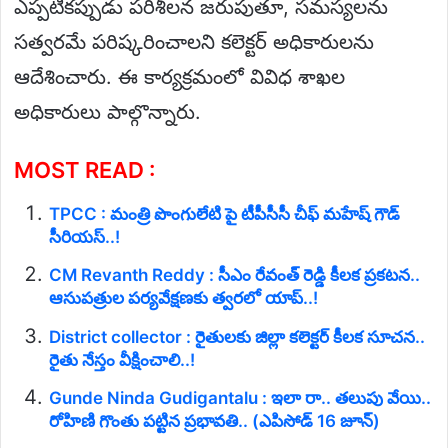
ఎప్పటికప్పుడు పరిశీలన జరుపుతూ, సమస్యలను
సత్వరమే పరిష్కరించాలని కలెక్టర్ అధికారులను
ఆదేశించారు. ఈ కార్యక్రమంలో వివిధ శాఖల
అధికారులు పాల్గొన్నారు.
MOST READ :
TPCC : మంత్రి పొంగులేటి పై టీపీసీసీ చీఫ్ మహేష్ గౌడ్
సీరియస్..!
CM Revanth Reddy : సీఎం రేవంత్ రెడ్డి కీలక ప్రకటన..
ఆసుపత్రుల పర్యవేక్షణకు త్వరలో యాప్..!
District collector : రైతులకు జిల్లా కలెక్టర్ కీలక సూచన..
రైతు నేస్తం వీక్షించాలి..!
Gunde Ninda Gudigantalu : ఇలా రా.. తలుపు వేయి..
రోహిణి గొంతు పట్టిన ప్రభావతి.. (ఎపిసోడ్ 16 జూన్)