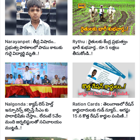
Narayanpet : తీవ్ర విషాదం..
Rythu : రైతులకు కేంద్ర ప్రభుత్వం
ప్రభుత్వ పాఠశాలలో పాము కాటుకు
భారీ శుభవార్త.. రూ.5 లక్షలు
గురై విద్యార్థి మృతి..!
తీసుకోండి..!
Nalgonda : క్యాష్ లెస్ హెల్త్
Ration Cards : తెలంగాణలో రేషన్
ఇన్సూరెన్స్ కల్పిస్తే సీఎం కు
కార్డుదారులకు గుడ్ న్యూస్.. ఆగస్టు
పాలాభిషేకం చేస్తాం.. లేదంటే 5వేల
15 న కొత్త రేషన్ కార్డుల పంపిణి..!
మంది జర్నలిస్టులతో సచివాలయం
ముట్టడి..!