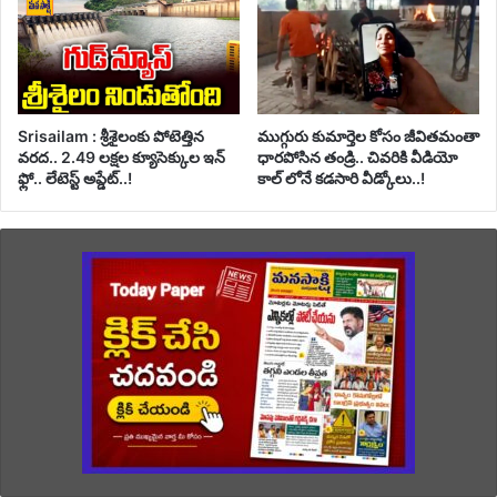
Srisailam : శ్రీశైలంకు పోటెత్తిన
ముగ్గురు కుమార్తెల కోసం జీవితమంతా
వరద.. 2.49 లక్షల క్యూసెక్కుల ఇన్
ధారపోసిన తండ్రి.. చివరికి వీడియో
ఫ్లో.. లేటెస్ట్ అప్డేట్..!
కాల్ లోనే కడసారి వీడ్కోలు..!