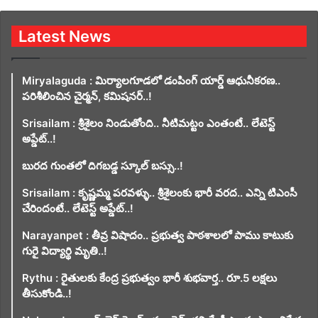
Latest News
Miryalaguda : మిర్యాలగూడలో డంపింగ్ యార్డ్ ఆధునీకరణ..
పరిశీలించిన చైర్మన్, కమిషనర్..!
Srisailam : శ్రీశైలం నిండుతోంది.. నీటిమట్టం ఎంతంటే.. లేటెస్ట్
అప్డేట్..!
బురద గుంతలో దిగబడ్డ స్కూల్ బస్సు..!
Srisailam : కృష్ణమ్మ పరవళ్ళు.. శ్రీశైలంకు భారీ వరద.. ఎన్ని టిఎంసీ
చేరిందంటే.. లేటెస్ట్ అప్డేట్..!
Narayanpet : తీవ్ర విషాదం.. ప్రభుత్వ పాఠశాలలో పాము కాటుకు
గురై విద్యార్థి మృతి..!
Rythu : రైతులకు కేంద్ర ప్రభుత్వం భారీ శుభవార్త.. రూ.5 లక్షలు
తీసుకోండి..!