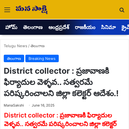
Menu
Se
హోమ్
తెలంగాణ
ఆంధ్రప్రదేశ్
రాజకీయం
సినిమా
క్రై
Telugu News
/
తెలంగాణ
తెలంగాణ
Breaking News
District collector : ప్రజావాణకి
ఫిర్యాదుల వెళ్ళవ.. సత్వరమే
పరిష్కరించాలని జిల్లా కలెక్టర్ ఆదేశం.!
Send
ManaSakshi
June 16, 2025
an
email
District collector : ప్రజావాణకి ఫిర్యాదుల
వెళ్ళవ.. సత్వరమే పరిష్కరించాలని జిల్లా కలెక్టర్