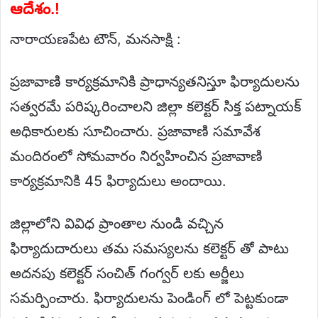
ఆదేశం.!
నారాయణపేట టౌన్, మనసాక్షి :
ప్రజావాణి కార్యక్రమానికి ప్రాధాన్యతనిస్తూ ఫిర్యాదులను
సత్వరమే పరిష్కరించాలని జిల్లా కలెక్టర్ సిక్త పట్నాయక్
అధికారులకు సూచించారు. ప్రజావాణి సమావేశ
మందిరంలో సోమవారం నిర్వహించిన ప్రజావాణి
కార్యక్రమానికి 45 ఫిర్యాదులు అందాయి.
జిల్లాలోని వివిధ ప్రాంతాల నుండి వచ్చిన
ఫిర్యాదుదారులు తమ సమస్యలను కలెక్టర్ తో పాటు
అదనపు కలెక్టర్ సంచిత్ గంగ్వర్ లకు అర్జీలు
సమర్పించారు. ఫిర్యాదులను పెండింగ్ లో పెట్టకుండా