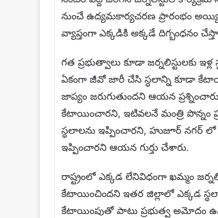
నుంచే ఉద్యమకార్యచరణ ప్రారంభం అయ్య
వ్యాప్తంగా ఎక్కడికి అక్కడే దిగ్బంధనం చేస్
గత ప్రభుత్వాలు కూడా జర్నలిస్టులకు ఇళ్
ఏకంగా జీవో జారీ చేసి స్ధలాన్ని కూడా
జాప్యం జరుగుతుందని ఆయన ప్రశ్నించారు. ర
కేటాయించారని, ఇటివలనే మంత్రి పొన్నం ప్
స్ధలాలను ఇప్పించారని, హుజూర్ నగర్ లో మం
ఇప్పించారని ఆయన గుర్తు చేశారు.
రాష్ట్రంలో ఎక్కడ లేనివిధంగా ఖమ్మం జర్నలిస
కేటాయించిందని ఇతర జిల్లాలో ఎక్కడ స్ధల
కేటాయింపుతో పాటు ప్రభుత్వ అమోదం ఉన్