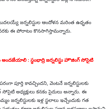
తో మొదలయ్యే జర్నలిస్టుల ఆందోళన మరింత ఉధృతం
్చేవరకు ఈ పోరాటం కొనసాగిస్తామన్నారు.
 అందజేయాలి : స్ధంభాద్రి జర్నలిస్టు హౌజింగ్ సోసైటి
 పరంగా పూర్తి కావచ్చిందని, వెంటనే జర్నలిస్టులకు
గ్ సోసైటి అధ్యక్షులు కనకం సైదులు అన్నారు. ఈ
ం జర్నలిస్టులకు ఇళ్ల స్థలాలు ఇచ్చేందుకు గత
ఈ ప్రభుత్వం కూడా జర్నలిస్టుల పక్షాన ఇళ్లస్థలాలు ఇస్తామని