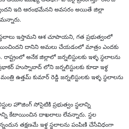
ిందని ఇది ఆరంభమేనని అవసరం అయితే జిల్లా
తామన్నారు.
ల స్ధలాలు ఇస్తామని ఆశ చూపాయని, గత ప్రభుత్వంలో
 కేటాయించిందని దానిని అమలు చేయడంలో మాత్రం ఎందకు
ాష్ట్రంలో అనేక జిల్లాలో జర్నలిస్టులకు ఇళ్ళ స్ధలాలను
రభాకర్ హుస్నాబాద్ లోని జర్నలిస్టులకు కూడా ఇళ్ధ
త్రి ఉత్తమ్ కుమార్ రెడ్డి జర్నలిస్టులకు ఇళ్ళ స్ధలాలను
్టుల హౌజింగ్ సోసైటికి ప్రభుత్వం స్ధలాన్ని
ాన్ని కేటాయించిన దాఖలాలు లేవన్నారు. స్దల
నందున తక్షణమే ఇళ్ధ స్ధలాలను పంపిణి చేసేవిధంగా