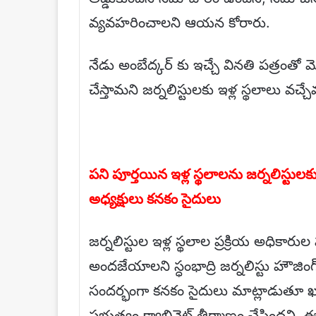
వ్యవహరించాలని ఆయన కోరారు.
నేడు అంబేద్కర్ కు ఇచ్చే వినతి పత్రం
చేస్తామని జర్నలిస్టులకు ఇళ్ల స్థలాలు వచ
పని పూర్తయిన ఇళ్ల స్థలాలను జర్నలిస్టులకు
అధ్యక్షులు కనకం సైదులు
జర్నలిస్టుల ఇళ్ల స్థలాల ప్రక్రియ అధికారుల
అందజేయాలని స్ధంభాద్రి జర్నలిస్టు హౌజిం
సందర్భంగా కనకం సైదులు మాట్లాడుతూ ఖమ్మ
ప్రభుత్వం క్యాబినెట్ తీర్మాణం చేసిందని, 