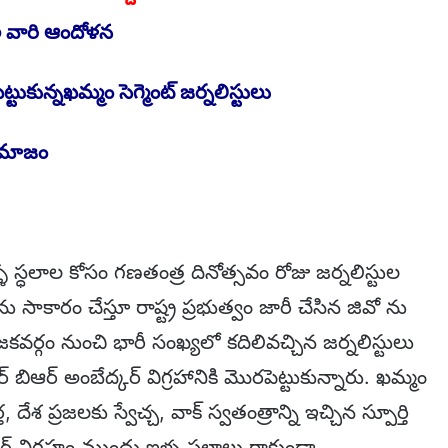
ల వారి ఆందోళన
టుకున్నఖమ్మం సెగ్మెంట్ జర్నలిస్టులు
 సమాజం
ళ స్ధలాల కోసం గణతంత్ర దినోత్సవం రోజు జర్నలిస్టుల
సాకారం చేస్తూ రాష్ట్ర ప్రభుత్వం జారీ చేసిన జివో ను
గం నుంచి భారీ సంఖ్యలో కదిలివచ్చిన జర్నలిస్టులు
బిఆర్ అంబేద్కర్ విగ్రహానికి మొరపెట్టుకున్నారు. ఖమ్మం
ేశ ప్రజలకు స్వేచ్చ, వాక్ స్వతంత్రాన్ని ఇచ్చిన స్పూర్తి
్ విగ్రహం ముందు ఇళ్ళ స్ధలాలు రాకుండా