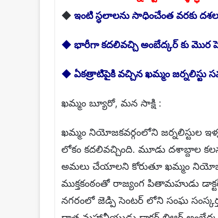
◆
ఇంటి స్ధలాలను సాధించేంత వరకు దశ
◆ భారీగా కదలివచ్చి అంబేద్కర్ కు మొర పెట్
◆ ఏకత్రాటిపైకి వచ్చిన ఖమ్మం జర్నలిస్టు
ఖమ్మం బ్యూరో, మన సాక్షి :
ఖమ్మం నియోజకవర్గంలోని జర్నలిస్టుల ఇళ్
లోకం కదలివచ్చింది. మూడు దశాబ్దాల కలను 
అమలు చేయాలని కోరుతూ ఖమ్మం నియోజకవర్
ముక్తకంఠంతో రాజ్యంగ పితామహుడు డాక్టర్ 
నగరంలో జెడ్పి సెంటర్ లోని సంఘ సంస్కర్త, ద
దాత మహానీయుడు డాక్టర్ బిఆర్ అంబేద్కర