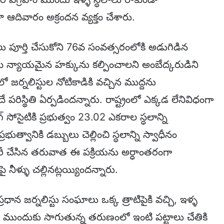
ంతా ఆదివారం అక్రందన వ్యక్తం చేశారు.
లు పూర్తి చేసుకోని 76వ సంవత్సరంలోకి అడుగిడిన
మ న్యాయమైన హక్కును కల్పించాలని అంబేద్కరుడిని
జర్నలిస్టుల నోటికాడికి వచ్చిన ముద్దను
పరిస్థితి ఏర్పడిందన్నారు. రాష్ట్రంలో ఎక్కడ లేనివిధంగా
్ సోసైటికి ప్రభుత్వం 23.02 ఎకరాల స్ధలాన్ని
భుత్వానికి డబ్బులు చెల్లించి స్ధలాన్ని స్వాధీనం
ారీ చేసిన తరువాత ఈ పక్రియను అర్ధాంతరంగా
నీళ్ళు చల్లినట్లయ్యిందన్నారు.
్రధాన జర్నలిస్టు సంఘాలు ఒక్క త్రాటిపైకి వచ్చి, ఇళ్ళ
యంగా ముందుకు సాగుతున్న తరుణంలో ఇంటి పట్టాలు చేతికి