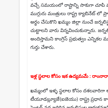
వచ్చే సమయంలో రాష్టాన్ని సాకుగా చూపి 
ముగ్గురు మంత్రులు రాష్ట్ర క్యాబినేట్ లో
అర్ధం చేసుకొని ఖమ్మం జిల్లా నుంచే జర్నలిస్
చుట్టాలని వారు విన్నవించుకున్నారు. జర్
అందిస్తామని కాంగ్రెస్ ప్రభుత్వం ఎన్నిక
గుర్తు చేశారు.
ఇళ్ల స్ధలాల కోసం ఇక ఉద్యమమే : రాంన
ఖమ్మంలో ఇళ్ళ స్ధలాల కోసం దశలవారిగా ఆ
టీయూడబ్ల్యూజే(ఐజెయు) రాష్ట్ర ప్రధాన కార
సెంటర్ వద్ద జరిగిన జర్నలిస్టుల కార్యక్