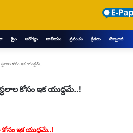
మా
క్రైం
ఆరోగ్యం
జాతీయం
ప్రపంచం
క్రీడలు
టెక్నాలజీ
 స్ధలాల కోసం ఇక యుద్దమే..!
్ధలాల కోసం ఇక యుద్దమే..!
 కోసం ఇక యుద్దమే..!