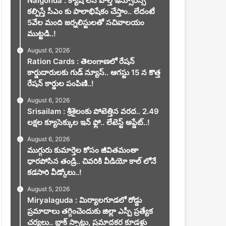
Nalgonda : క్యాష్ లెస్ హెల్త్ ఇన్సూరెన్స్
కల్పిస్తే సీఎం కు పాలాభిషేకం చేస్తాం.. లేదంటే
5వేల మంది జర్నలిస్టులతో సచివాలయం
ముట్టడి..!
August 6, 2026
Ration Cards : తెలంగాణలో రేషన్
కార్డుదారులకు గుడ్ న్యూస్.. ఆగస్టు 15 న కొత్త
రేషన్ కార్డుల పంపిణి..!
August 6, 2026
Srisailam : శ్రీశైలంకు పోటెత్తిన వరద.. 2.49
లక్షల క్యూసెక్కుల ఇన్ ఫ్లో.. లేటెస్ట్ అప్డేట్..!
August 6, 2026
ముగ్గురు కుమార్తెల కోసం జీవితమంతా
ధారపోసిన తండ్రి.. చివరికి వీడియో కాల్ లోనే
కడసారి వీడ్కోలు..!
August 5, 2026
Miryalaguda : మిర్యాలగూడలో రోడ్డు
ప్రమాదాలు తగ్గించెందుకు జిల్లా ఎస్పీ ప్రత్యేక
చర్యలు.. బ్లాక్ స్పాట్లు, ప్రమాదకర కూడళ్లు