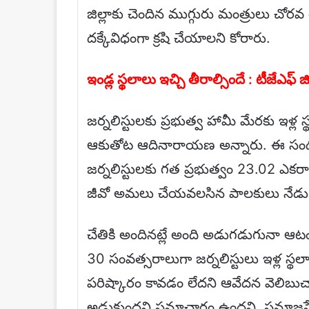
జిల్లాకు చెందిన ముగ్గురు మంత్రులు చోరవ త
దక్కేవిధంగా క్రషి చేయాలని కోరారు.
ఇండ్ల స్థలాలు ఇచ్చి తీరాల్సిందే : టీజేఎ
జర్నలిస్టులకు ప్రభుత్వ హామీ మేరకు ఇళ్ల స్
ఆకుతోట ఆదినారాయణ అన్నారు. ఈ సంద
జర్నలిస్టులకు గత ప్రభుత్వం 23.02 ఎకర
జీవో అమలు చేయవలసిన పాలకులు నేడు విస్మ
చేతికి అందినట్లే అంది అడుగడుగునా ఆటం
30 సంవత్సరాలుగా జర్నలిస్టులు ఇళ్ల స్థ
పరిష్కారం కావడం లేదని ఆవేదన వెలిబుచ్
అడ్డుకుందని సమాచారం ఉందని, సమాజసేవ క