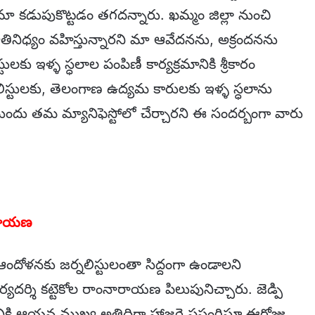
మా కడుపుకొట్టడం తగదన్నారు. ఖమ్మం జిల్లా నుంచి
 ప్రాతినిధ్యం వహిస్తున్నారని మా ఆవేదనను, అక్రందనను
టులకు ఇళ్ళ స్ధలాల పంపిణీ కార్యక్రమానికి శ్రీకారం
నలిస్టులకు, తెలంగాణ ఉద్యమ కారులకు ఇళ్ళ స్ధలాను
ల ముందు తమ మ్యానిఫెస్టోలో చేర్చారని ఈ సందర్బంగా వారు
ారాయణ
ందోళనకు జర్నలిస్టులంతా సిద్దంగా ఉండాలని
్యదర్శి కట్టెకోల రాంనారాయణ పిలుపునిచ్చారు. జెడ్పి
రమానికి ఆయన ముఖ్య అతిధిగా హాజరై ప్రసంగిస్తూ ఈరోజు