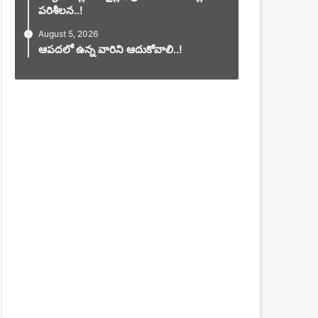
పరిశీలన..!
August 5, 2026
ఆపదలో ఉన్న వారిని ఆదుకోవాలి..!