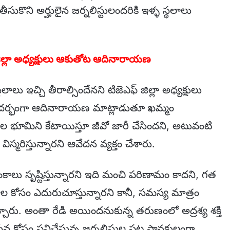
ీసుకొని అర్హులైన జర్నలిస్టులందరికి ఇళ్ళ స్ధలాలు
ఫ్ జిల్లా అధ్యక్షులు ఆకుతోట ఆదినారాయణ
థలాలు ఇచ్చి తీరాల్సిందేనని టిజెఎఫ్ జిల్లా అధ్యక్షులు
ర్భంగా ఆదినారాయణ మాట్లాడుతూ ఖమ్మం
ాల భూమిని కేటాయిస్తూ జీవో జారీ చేసిందని, అటువంటి
రిస్తున్నారని ఆవేదన వ్యక్తం చేశారు.
కాలు సృష్టిస్తున్నారని ఇది మంచి పరిణామం కాదని, గత
లాల కోసం ఎదురుచూస్తున్నారని కానీ, సమస్య మాత్రం
చారు. అంతా రేడి అయిందనుకున్న తరుణంలో అద్రశ్య శక్తి
ోసం పనిచేస్తున్న జర్నలిస్టుల పట్ల సానకులంగా