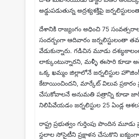
అడ్డుపడుతున్న అద్రశ్యశక్తిపై జర్నలిస్టుల
దేశానికి రాజ్యంగం అధించి 75 సంవత్సరా
సందర్బంగా ఆదివారం జర్నలిస్టులంతా త
వేడుకున్నారు. గడిచిన మూడు దశబ్ధకాలంలో 
లాక్కుంటున్నారని, మళ్ళీ ఈసారి కూడా అదే 
ఒక్క ఖమ్మం జిల్లాలోనే జర్నలిస్టుల హౌజింగ
కేటాయించిందని, మార్కేట్ విలువ ప్రకారం ప్ర
చేసుకోవాలనే అనుమతి పత్రాన్ని కూడా జ
నిలిపివేయడం జర్నలిస్టుల 25 ఏండ్ల ఆశలపై 
రాష్ట్ర ప్రభుత్వం గుర్తింపు పొందిన మూడు ప
స్ధలాల సోసైటీని ప్రక్షాళన చేసుకొని ఐక్