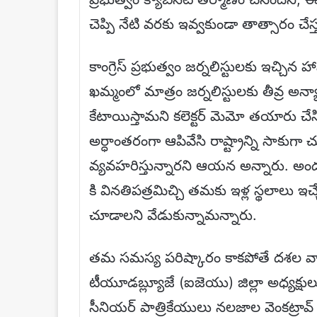
చెప్పి నేటి వరకు ఇవ్వకుండా తాత్సారం చేస
కాంగ్రెస్ ప్రభుత్వం జర్నలిస్టులకు ఇచ్చ
ఖమ్మంలో మాత్రం జర్నలిస్టులకు తీవ్ర అన
కేటాయిస్తామని కలెక్టర్ మెమో తయారు చేసి
అర్ధాంతరంగా ఆపివేసి రాష్ట్రాన్ని సాకుగా 
వ్యవహరిస్తున్నారని ఆయన అన్నారు. అందుకే
కి వినతిపత్రమిచ్చి తమకు ఇళ్ల స్థలాలు ఇచ
చూడాలని వేడుకున్నామన్నారు.
తమ సమస్య పరిష్కారం కాకపోతే దశల వార
టీయూడబ్ల్యూజే (ఐజెయు) జిల్లా అధ్యక్షుల
సీనియర్ పాత్రికేయులు నలజాల వెంకట్రావ్ మ