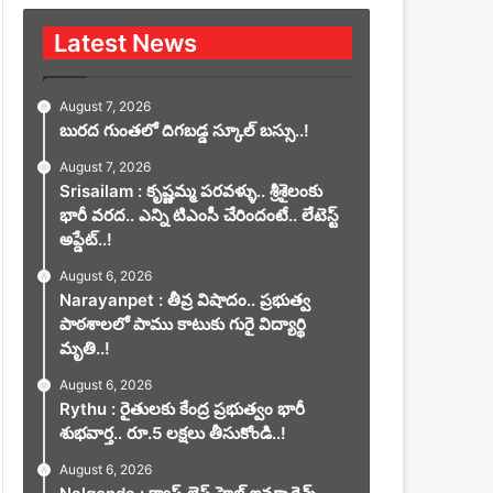
Latest News
August 7, 2026
బురద గుంతలో దిగబడ్డ స్కూల్ బస్సు..!
August 7, 2026
Srisailam : కృష్ణమ్మ పరవళ్ళు.. శ్రీశైలంకు
భారీ వరద.. ఎన్ని టిఎంసీ చేరిందంటే.. లేటెస్ట్
అప్డేట్..!
August 6, 2026
Narayanpet : తీవ్ర విషాదం.. ప్రభుత్వ
పాఠశాలలో పాము కాటుకు గురై విద్యార్థి
మృతి..!
August 6, 2026
Rythu : రైతులకు కేంద్ర ప్రభుత్వం భారీ
శుభవార్త.. రూ.5 లక్షలు తీసుకోండి..!
August 6, 2026