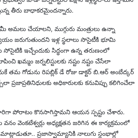
్తున్న తీరు బాధాకరమైందన్నారు.
ిన హామీ అమలు చేయాలని, ముగ్గురు మంత్రులు ఉన్నా
్యాయం జరుగుతుందని ఇళ్ల స్థలాలు సొసైటీకి భూమి
 సోసైటికి ఇచ్చేందుకు సిద్ధంగా ఉన్న తరుణంలో
చూపించి ఖమ్మం జర్నలిస్టులకు నష్టం నష్టం చేసేలా
 తమ గోడును రిపబ్లిక్ డే రోజు డాక్టర్ బి.ఆర్ అంబేద్కర్
్చేలా ప్రజాప్రతినిధులకు అధికారులకు కనువిప్పు కలిగించేలా
ిగా పోరాటం కొనసాగిస్తామని ఆయన స్పష్టం చేశారు.
ు వనం వెంకటేశ్వర్లు అధ్యక్షతన జరిగిన ఈ కార్యక్రమంలో
ాట్లాడుతూ.. ప్రజాస్వామ్యానికి నాలుగు స్దంభాల్లో