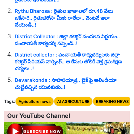
Rythu Bharosa : రైతుల ఖాతాలలో రూ.48 వేలు
ఒకేసారి.. రైతుభరోసా మీకు రాలేదా.. వెంటనే ఇలా
చేయండి..!
District Collector : జిల్లా కలెక్టర్ సంచలన నిర్ణయం..
పంచాయతీ కార్యదర్శి సస్పెండ్..!
District collector : పంచాయతీ కార్యదర్శులకు జిల్లా
కలెక్టర్ సీరియస్ వార్నింగ్.. ఆ కేసుల జోలికి వెళ్తే క్రమశిక్షణ
చర్యలు..!
Devarakonda : సాహసయాత్ర.. బైక్ పై ఆలిండియా
చుట్టివచ్చిన యువకుడు..!
Tags:
Agriculture news
AI AGRICULTURE
BREAKING NEWS
Our YouTube Channel