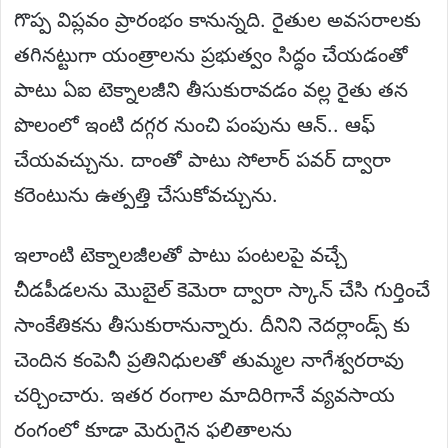
గొప్ప విప్లవం ప్రారంభం కానున్నది. రైతుల అవసరాలకు
తగినట్టుగా యంత్రాలను ప్రభుత్వం సిద్ధం చేయడంతో
పాటు ఏఐ టెక్నాలజీని తీసుకురావడం వల్ల రైతు తన
పొలంలో ఇంటి దగ్గర నుంచి పంపును ఆన్.. ఆఫ్
చేయవచ్చును. దాంతో పాటు సోలార్ పవర్ ద్వారా
కరెంటును ఉత్పత్తి చేసుకోవచ్చును.
ఇలాంటి టెక్నాలజీలతో పాటు పంటలపై వచ్చే
చీడపీడలను మొబైల్ కెమెరా ద్వారా స్కాన్ చేసి గుర్తించే
సాంకేతికను తీసుకురానున్నారు. దీనిని నెదర్లాండ్స్ కు
చెందిన కంపెనీ ప్రతినిధులతో తుమ్మల నాగేశ్వరరావు
చర్చించారు. ఇతర రంగాల మాదిరిగానే వ్యవసాయ
రంగంలో కూడా మెరుగైన ఫలితాలను