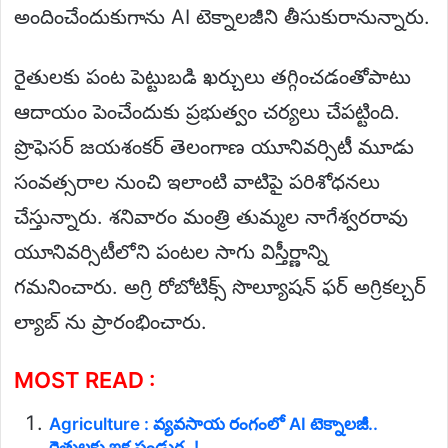
అందించేందుకుగాను AI టెక్నాలజీని తీసుకురానున్నారు.
రైతులకు పంట పెట్టుబడి ఖర్చులు తగ్గించడంతోపాటు
ఆదాయం పెంచేందుకు ప్రభుత్వం చర్యలు చేపట్టింది.
ప్రొఫెసర్ జయశంకర్ తెలంగాణ యూనివర్సిటీ మూడు
సంవత్సరాల నుంచి ఇలాంటి వాటిపై పరిశోధనలు
చేస్తున్నారు. శనివారం మంత్రి తుమ్మల నాగేశ్వరరావు
యూనివర్సిటీలోని పంటల సాగు విస్తీర్ణాన్ని
గమనించారు. అగ్రి రోబోటిక్స్ సొల్యూషన్ ఫర్ అగ్రికల్చర్
ల్యాబ్ ను ప్రారంభించారు.
MOST READ :
Agriculture : వ్యవసాయ రంగంలో AI టెక్నాలజీ..
రైతులకు ఇక పండుగ..!