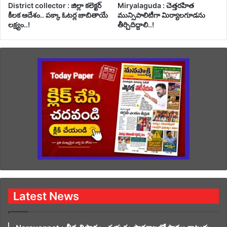
District collector : జిల్లా కలెక్టర్
Miryalaguda : చెత్తరహిత
కీలక ఆదేశం.. పక్కా ఓటర్ల జాబితాయే
మున్సిపాలిటీగా మిర్యాలగూడను
లక్ష్యం..!
తీర్చిదిద్దాలి..!
Latest News