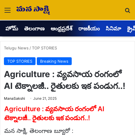
Menu
Se
హోమ్
తెలంగాణ
ఆంధ్రప్రదేశ్
రాజకీయం
సినిమా
క్రై
Telugu News
/
TOP STORIES
TOP STORIES
Breaking News
Agriculture : వ్యవసాయ రంగంలో
AI టెక్నాలజీ.. రైతులకు ఇక పండుగ..!
Send
ManaSakshi
June 21, 2025
an
email
Agriculture : వ్యవసాయ రంగంలో AI
టెక్నాలజీ.. రైతులకు ఇక పండుగ..!
మన సాక్షి, తెలంగాణ బ్యూరో :