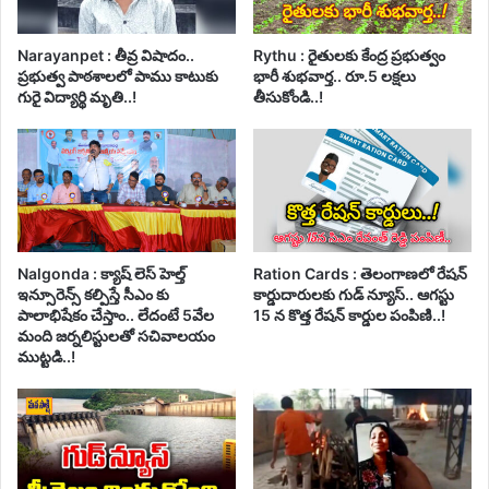
Narayanpet : తీవ్ర విషాదం..
Rythu : రైతులకు కేంద్ర ప్రభుత్వం
ప్రభుత్వ పాఠశాలలో పాము కాటుకు
భారీ శుభవార్త.. రూ.5 లక్షలు
గురై విద్యార్థి మృతి..!
తీసుకోండి..!
Nalgonda : క్యాష్ లెస్ హెల్త్
Ration Cards : తెలంగాణలో రేషన్
ఇన్సూరెన్స్ కల్పిస్తే సీఎం కు
కార్డుదారులకు గుడ్ న్యూస్.. ఆగస్టు
పాలాభిషేకం చేస్తాం.. లేదంటే 5వేల
15 న కొత్త రేషన్ కార్డుల పంపిణి..!
మంది జర్నలిస్టులతో సచివాలయం
ముట్టడి..!