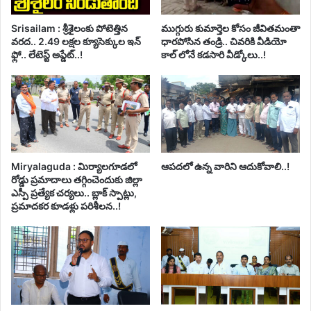
Srisailam : శ్రీశైలంకు పోటెత్తిన
ముగ్గురు కుమార్తెల కోసం జీవితమంతా
వరద.. 2.49 లక్షల క్యూసెక్కుల ఇన్
ధారపోసిన తండ్రి.. చివరికి వీడియో
ఫ్లో.. లేటెస్ట్ అప్డేట్..!
కాల్ లోనే కడసారి వీడ్కోలు..!
Miryalaguda : మిర్యాలగూడలో
ఆపదలో ఉన్న వారిని ఆదుకోవాలి..!
రోడ్డు ప్రమాదాలు తగ్గించెందుకు జిల్లా
ఎస్పీ ప్రత్యేక చర్యలు.. బ్లాక్ స్పాట్లు,
ప్రమాదకర కూడళ్లు పరిశీలన..!