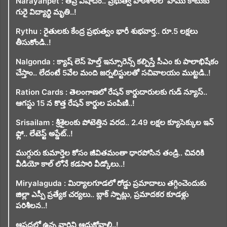
Narayanpet : తీవ్ర విషాదం.. ప్రభుత్వ పాఠశాలలో పాము కాటుకు
గురై విద్యార్థి మృతి..!
Rythu : రైతులకు కేంద్ర ప్రభుత్వం భారీ శుభవార్త.. రూ.5 లక్షలు
తీసుకోండి..!
Nalgonda : క్యాష్ లెస్ హెల్త్ ఇన్సూరెన్స్ కల్పిస్తే సీఎం కు పాలాభిషేకం
చేస్తాం.. లేదంటే 5వేల మంది జర్నలిస్టులతో సచివాలయం ముట్టడి..!
Ration Cards : తెలంగాణలో రేషన్ కార్డుదారులకు గుడ్ న్యూస్..
ఆగస్టు 15 న కొత్త రేషన్ కార్డుల పంపిణి..!
Srisailam : శ్రీశైలంకు పోటెత్తిన వరద.. 2.49 లక్షల క్యూసెక్కుల ఇన్
ఫ్లో.. లేటెస్ట్ అప్డేట్..!
ముగ్గురు కుమార్తెల కోసం జీవితమంతా ధారపోసిన తండ్రి.. చివరికి
వీడియో కాల్ లోనే కడసారి వీడ్కోలు..!
Miryalaguda : మిర్యాలగూడలో రోడ్డు ప్రమాదాలు తగ్గించెందుకు
జిల్లా ఎస్పీ ప్రత్యేక చర్యలు.. బ్లాక్ స్పాట్లు, ప్రమాదకర కూడళ్లు
పరిశీలన..!
ఆపదలో ఉన్న వారిని ఆదుకోవాలి..!