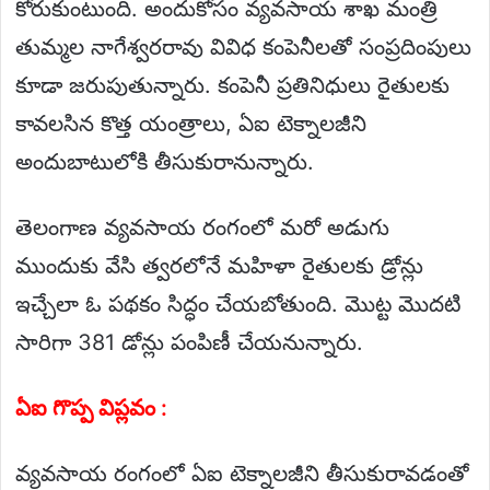
కోరుకుంటుంది. అందుకోసం వ్యవసాయ శాఖ మంత్రి
తుమ్మల నాగేశ్వరరావు వివిధ కంపెనీలతో సంప్రదింపులు
కూడా జరుపుతున్నారు. కంపెనీ ప్రతినిధులు రైతులకు
కావలసిన కొత్త యంత్రాలు, ఏఐ టెక్నాలజీని
అందుబాటులోకి తీసుకురానున్నారు.
తెలంగాణ వ్యవసాయ రంగంలో మరో అడుగు
ముందుకు వేసి త్వరలోనే మహిళా రైతులకు డ్రోన్లు
ఇచ్చేలా ఓ పథకం సిద్ధం చేయబోతుంది. మొట్ట మొదటి
సారిగా 381 డోన్లు పంపిణీ చేయనున్నారు.
ఏఐ గొప్ప విప్లవం :
వ్యవసాయ రంగంలో ఏఐ టెక్నాలజీని తీసుకురావడంతో