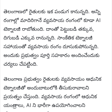
తెలంగాణలో రైతులకు ఇక పండుగ కానున్నది. అన్ని
రంగాల్లో మాదిరిగానే వ్యవసాయ రంగంలో కూడా AI
టెక్నాలజీ రాబోతుంది. దాంతో పెట్టుబడి తక్కువ,
దిగుబడి ఎక్కువ రానున్నది. సాంకేతిక టెక్నాలజీ
సహాయంతో వ్యవసాయ రంగం దూసుకుపోనున్నది.
అందుకు ప్రభుత్వం పూర్తి సహకారం అందించేందుకు
చర్యలు చేపట్టింది.
తెలంగాణ ప్రభుత్వం రైతులకు వ్యవసాయం ఆధునిక
టెక్నాలజీతో అందుబాటులోకి తీసుకురావాలని
ప్రయత్నం చేస్తుంది. వ్యవసాయ రంగంలో ఆధునిక
యంత్రాలు, AI ని భారీగా ఉపయోగించాలని