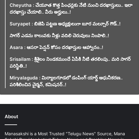
Cheyutha : చేయూత కొత్త పింఛన్లకు నేటి నుంచి దరఖాస్తులు.. ఇలా
దరఖాస్తు చేయాలి.. వీరు అర్హులు..!
Suryapet : బిజెపి పట్టణ అధ్యక్షులుగా బూర మల్సూర్ గౌడ్..!
సాగర్ ఎడమ కాలువకు నీళ్లు వదిలి చెరువులు నింపాలి..!
Asara : ఆసరా పెన్షన్ కోసం దరఖాస్తుల ఆహ్వానం..!
Srisailam : శ్రీశైలం నిండకముందే ఏపీకి నీటి తరలింపు.. మరి సాగర్
పరిస్థితి..!
Miryalaguda : మిర్యాలగూడలో డంపింగ్ యార్డ్ ఆధునీకరణ..
పరిశీలించిన చైర్మన్, కమిషనర్..!
About
Manasakshi is a Most Trusted "Telugu News" Source, Mana