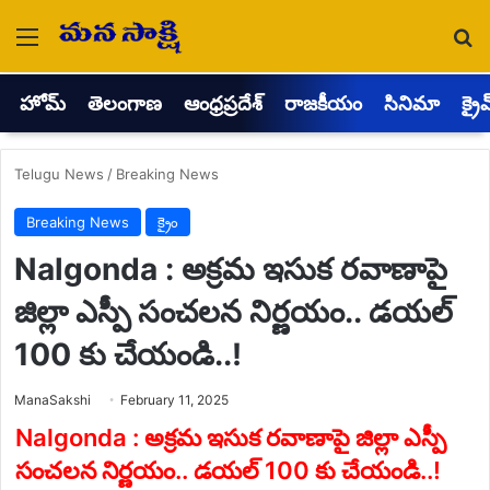
Menu
Se
హోమ్
తెలంగాణ
ఆంధ్రప్రదేశ్
రాజకీయం
సినిమా
క్రై
Telugu News
/
Breaking News
Breaking News
క్రైం
Nalgonda : అక్రమ ఇసుక రవాణాపై
జిల్లా ఎస్పీ సంచలన నిర్ణయం.. డయల్
100 కు చేయండి..!
Send
ManaSakshi
February 11, 2025
an
email
Nalgonda : అక్రమ ఇసుక రవాణాపై జిల్లా ఎస్పీ
సంచలన నిర్ణయం.. డయల్ 100 కు చేయండి..!