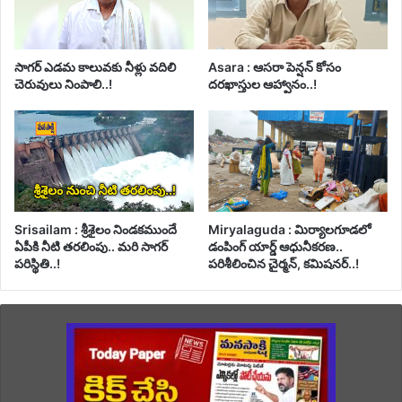
సాగర్ ఎడమ కాలువకు నీళ్లు వదిలి
Asara : ఆసరా పెన్షన్ కోసం
చెరువులు నింపాలి..!
దరఖాస్తుల ఆహ్వానం..!
Srisailam : శ్రీశైలం నిండకముందే
Miryalaguda : మిర్యాలగూడలో
ఏపీకి నీటి తరలింపు.. మరి సాగర్
డంపింగ్ యార్డ్ ఆధునీకరణ..
పరిస్థితి..!
పరిశీలించిన చైర్మన్, కమిషనర్..!