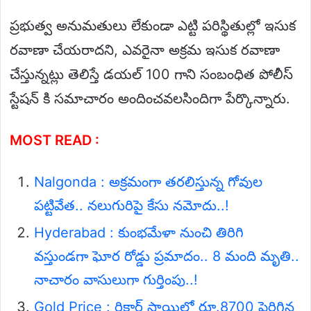
ప్రభుత్వ అనుమతులు లేకుండా ఎట్టి పరిస్థితుల్లో ఇసుక
రవాణా చేయరాదని, ఎవరైనా అక్రమ ఇసుక రవాణా
చేస్తున్నట్లు తెలిస్తే డయల్ 100 గాని సంబంధిత పోలీస్
స్టేషన్ కి సమాచారం అందించవలసిందిగా పేర్కొన్నారు.
MOST READ :
Nalgonda : అక్రమంగా తరలిస్తున్న గోవుల
పట్టివేత.. నలుగురిపై కేసు నమోదు..!
Hyderabad : కుంభమేళా నుంచి తిరిగి
వస్తుండగా ఘోర రోడ్డు ప్రమాదం.. 8 మంది మృతి..
నాచారం వాసులుగా గుర్తింపు..!
Gold Price : రికార్డ్ స్థాయిలో రూ.8700 పెరిగిన