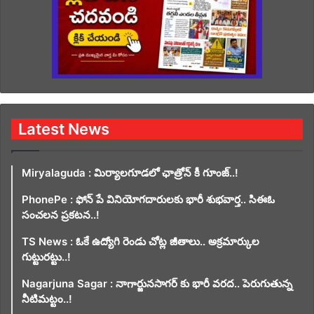
Latest News
Miryalaguda : మిర్యాలగూడలో ఛాత్రోన్ కీ గూంజ్..!
PhonePe : ఫోన్ పే వినియోగదారులకు భారీ శుభవార్త.. సిఈఓ
సంచలన ప్రకటన..!
TS News : ఓకే ఉద్యోగి రెండు చోట్ల జీతాలు.. అక్రమార్కుల
గుట్టురట్టు..!
Nagarjuna Sagar : నాగార్జునసాగర్ కు భారీ వరద.. పెరుగుతున్న
నీటిమట్టం..!