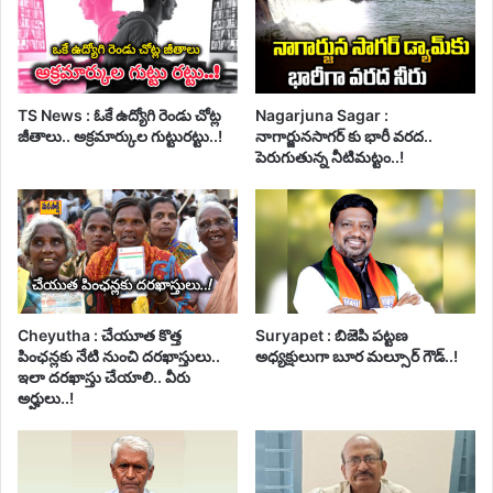
TS News : ఓకే ఉద్యోగి రెండు చోట్ల
Nagarjuna Sagar :
జీతాలు.. అక్రమార్కుల గుట్టురట్టు..!
నాగార్జునసాగర్ కు భారీ వరద..
పెరుగుతున్న నీటిమట్టం..!
Cheyutha : చేయూత కొత్త
Suryapet : బిజెపి పట్టణ
పింఛన్లకు నేటి నుంచి దరఖాస్తులు..
అధ్యక్షులుగా బూర మల్సూర్ గౌడ్..!
ఇలా దరఖాస్తు చేయాలి.. వీరు
అర్హులు..!