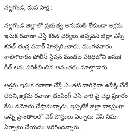
నల్లగొండ, మన సాక్షి :
నల్లగొండ జిల్లాలో ప్రభుత్వ అనుమతి లేకుండా అక్రమ
ఇసుక రవాణా చేస్తే కఠిన చర్యలు తప్పవని జిల్లా ఎస్పీ
శరత్ చంద్ర పవార్ హెచ్చరించారు. మంగళవారం
శాలిగౌరారం పోలీస్ స్టేషన్ మండల పరిధిలోని ఇసుక
రీచ్ లను పరిశీలించిన అనంతరం మాట్లాడారు.
అక్రమ ఇసుక రవాణా చేస్తే ఎంతటి వారినైనా ఉపేక్షించేదే
లేదని,అక్రమ రవాణా,డంపింగ్ చేసే వారి పై చట్ట ప్రకారం
కేసు నమోదు చేస్తామన్నారు. ఇప్పటికే జిల్లా వ్యాప్తంగా
అన్ని ప్రాంతాలలో చెక్ పోస్టులు ఏర్పాటు చేసి నిఘా
ఏర్పాటు చేయడం జరిగిందన్నారు.