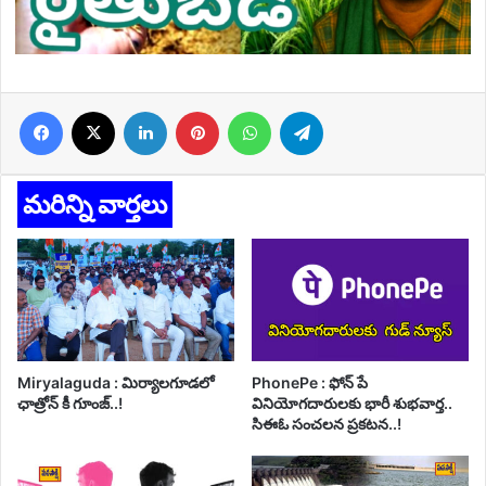
Facebook
X
LinkedIn
Pinterest
WhatsApp
Telegram
మరిన్ని వార్తలు
Miryalaguda : మిర్యాలగూడలో
PhonePe : ఫోన్ పే
ఛాత్రోన్ కీ గూంజ్..!
వినియోగదారులకు భారీ శుభవార్త..
సిఈఓ సంచలన ప్రకటన..!