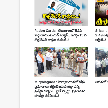
Ration Cards : తెలంగాణలో రేషన్
Srisailam
కార్డుదారులకు గుడ్ న్యూస్.. ఆగస్టు 15 న
2.49 లక్షల
కొత్త రేషన్ కార్డుల పంపిణి..!
అప్డేట్..!
Miryalaguda : మిర్యాలగూడలో రోడ్డు
ఆపదలో ఉన
ప్రమాదాలు తగ్గించెందుకు జిల్లా ఎస్పీ
ప్రత్యేక చర్యలు.. బ్లాక్ స్పాట్లు, ప్రమాదకర
కూడళ్లు పరిశీలన..!