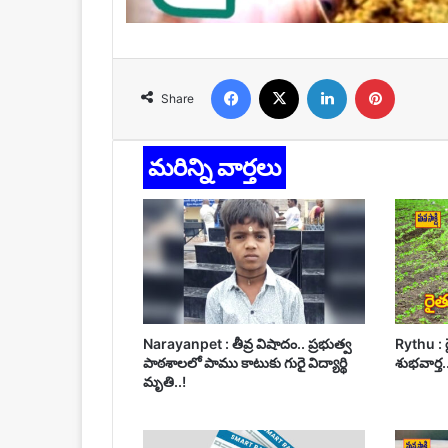
Facebook
X
LinkedIn
Pinteres
Share
మరిన్ని వార్తలు
Narayanpet : తీవ్ర విషాదం.. ప్రభుత్వ
Rythu : ర
పాఠశాలలో పాము కాటుకు గురై విద్యార్థి
శుభవార్త.
మృతి..!