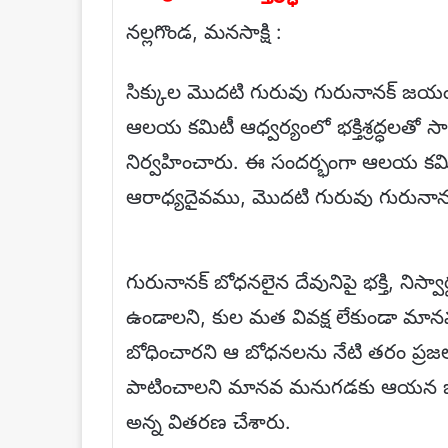
నల్లగొండ, మనసాక్షి :
సిక్కుల మొదటి గురువు గురునానక్ జ
ఆలయ కమిటీ ఆధ్వర్యంలో భక్తిశ్రద్ధలతో స
నిర్వహించారు. ఈ సందర్భంగా ఆలయ కమిటీ అ
ఆరాధ్యదైవము, మొదటి గురువు గురునాన
గురునానక్ బోధనలైన దేవునిపై భక్తి, నిస
ఉండాలని, కుల మత వివక్ష లేకుండా మా
బోధించారని ఆ బోధనలను నేటి తరం ప్రజ
పాటించాలని మానవ మనుగడకు ఆయన బో
అన్న వితరణ చేశారు.