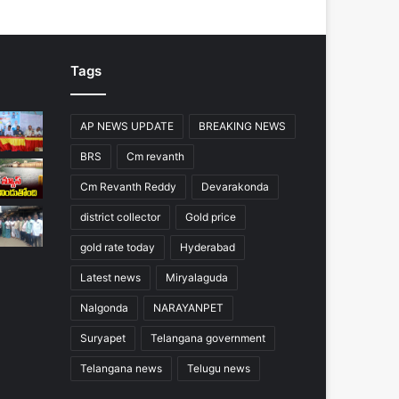
Tags
AP NEWS UPDATE
BREAKING NEWS
BRS
Cm revanth
Cm Revanth Reddy
Devarakonda
district collector
Gold price
gold rate today
Hyderabad
Latest news
Miryalaguda
Nalgonda
NARAYANPET
Suryapet
Telangana government
Telangana news
Telugu news