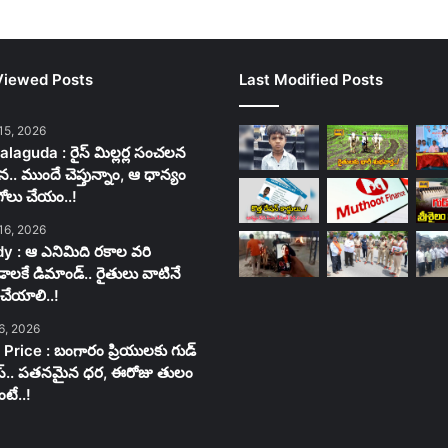
Viewed Posts
Last Modified Posts
15, 2026
laguda : రైస్ మిల్లర్ల సంచలన
న.. ముందే చెప్తున్నాం, ఆ ధాన్యం
గోలు చేయం..!
16, 2026
y : ఆ ఎనిమిది రకాల వరి
లకే డిమాండ్.. రైతులు వాటినే
చేయాలి..!
6, 2026
 Price : బంగారం ప్రియులకు గుడ్
స్.. పతనమైన ధర, ఈరోజు తులం
టే..!