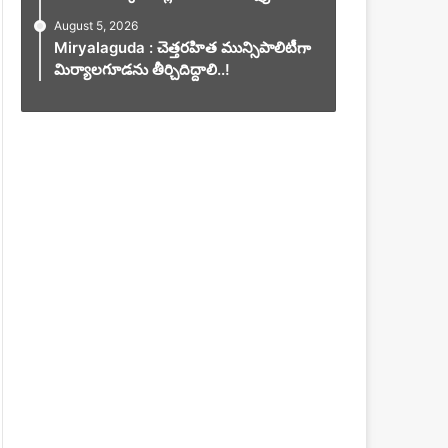
August 5, 2026
Miryalaguda : చెత్తరహిత మున్సిపాలిటీగా
మిర్యాలగూడను తీర్చిదిద్దాలి..!