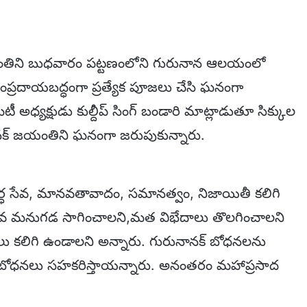
యంతిని బుధవారం పట్టణంలోని గురునాన ఆలయంలో
ాంప్రదాయబద్ధంగా ప్రత్యేక పూజలు చేసి ఘనంగా
ధ్యక్షుడు కుల్దీప్ సింగ్ బండారి మాట్లాడుతూ సిక్కుల
క్ జయంతిని ఘనంగా జరుపుకున్నారు.
్వార్ధ సేవ, మానవతావాదం, సమానత్వం, నిజాయితీ కలిగి
నవ మనుగడ సాగించాలని,మత విభేదాలు తొలగించాలని
లు కలిగి ఉండాలని అన్నారు. గురునానక్ బోధనలను
ధనలు సహకరిస్తాయన్నారు. అనంతరం మహాప్రసాద