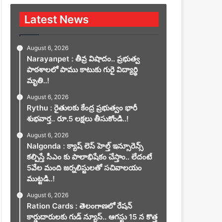
Latest News
August 6, 2026
Narayanpet : తీవ్ర విషాదం.. ప్రభుత్వ
పాఠశాలలో పాము కాటుకు గురై విద్యార్థి
మృతి..!
August 6, 2026
Rythu : రైతులకు కేంద్ర ప్రభుత్వం భారీ
శుభవార్త.. రూ.5 లక్షలు తీసుకోండి..!
August 6, 2026
Nalgonda : క్యాష్ లెస్ హెల్త్ ఇన్సూరెన్స్
కల్పిస్తే సీఎం కు పాలాభిషేకం చేస్తాం.. లేదంటే
5వేల మంది జర్నలిస్టులతో సచివాలయం
ముట్టడి..!
August 6, 2026
Ration Cards : తెలంగాణలో రేషన్
కార్డుదారులకు గుడ్ న్యూస్.. ఆగస్టు 15 న కొత్త