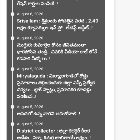
రేషన్ కార్డుల పంపిణి..!
August 6, 2026
Srisailam : శ్రీశైలంకు పోటెత్తిన వరద.. 2.49
లక్షల క్యూసెక్కుల ఇన్ ఫ్లో.. లేటెస్ట్ అప్డేట్..!
August 6, 2026
ముగ్గురు కుమార్తెల కోసం జీవితమంతా
ధారపోసిన తండ్రి.. చివరికి వీడియో కాల్ లోనే
కడసారి వీడ్కోలు..!
August 5, 2026
Miryalaguda : మిర్యాలగూడలో రోడ్డు
ప్రమాదాలు తగ్గించెందుకు జిల్లా ఎస్పీ ప్రత్యేక
చర్యలు.. బ్లాక్ స్పాట్లు, ప్రమాదకర కూడళ్లు
పరిశీలన..!
August 5, 2026
ఆపదలో ఉన్న వారిని ఆదుకోవాలి..!
August 5, 2026
District collector : జిల్లా కలెక్టర్ కీలక
ఆదేశం.. పక్కా ఓటర్ల జాబితాయే లక్ష్యం..!