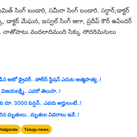
మిత్ సింగ్ బండారి, సమీరా సింగ్ బండారి. సర్దార్,డాక్టర్
్కి, డాక్టర్ మేఘన, జస్వల్ సింగ్ ఆగా, ప్రదీప్ కౌర్ ఉపేందర్
కౌర్. నాతోపాటు వందలాదిమంది సిక్కు సోదరిమనులు
ిన ఆటో డ్రైవర్.. పోలీస్ స్టేషన్ ఎదుట ఆత్మహత్య..!
 విజయలక్ష్మి.. ఎవరో తెలుసా..!
ు రూ. 3000 పెన్షన్.. ఎవరు అర్హులంటే..!
ి చేరిన మృతులు.. మృతుల వివరాలు ఇవే..!
Nalgonda
Telugu news