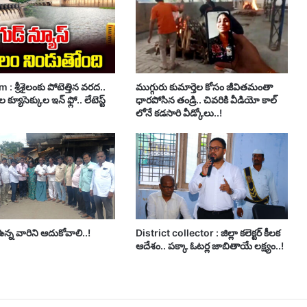
 : శ్రీశైలంకు పోటెత్తిన వరద..
ముగ్గురు కుమార్తెల కోసం జీవితమంతా
 క్యూసెక్కుల ఇన్ ఫ్లో.. లేటెస్ట్
ధారపోసిన తండ్రి.. చివరికి వీడియో కాల్
లోనే కడసారి వీడ్కోలు..!
్న వారిని ఆదుకోవాలి..!
District collector : జిల్లా కలెక్టర్ కీలక
ఆదేశం.. పక్కా ఓటర్ల జాబితాయే లక్ష్యం..!