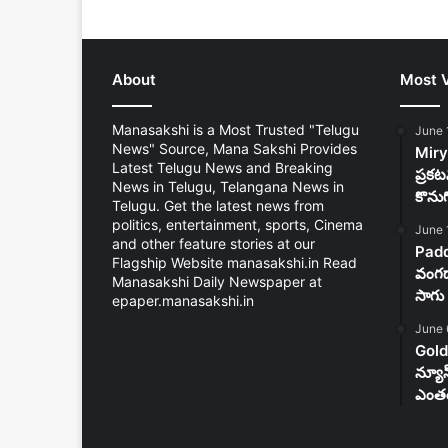
About
Most 
Manasakshi is a Most Trusted "Telugu
June 
News" Source, Mana Sakshi Provides
Mirya
Latest Telugu News and Breaking
ప్రకట
News in Telugu, Telangana News in
కొను
Telugu. Get the latest news from
politics, entertainment, sports, Cinema
June 
and other feature stories at our
Padd
Flagship Website manasakshi.in Read
వంగడా
Manasakshi Daily Newspaper at
సాగు 
epaper.manasakshi.in
June 
Gold
న్యూ
ఎంతం