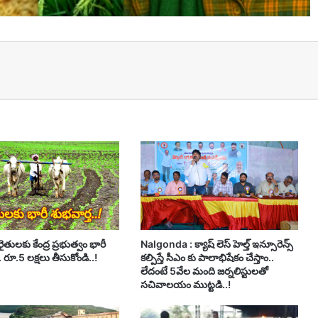
t
ైతులకు కేంద్ర ప్రభుత్వం భారీ
Nalgonda : క్యాష్ లెస్ హెల్త్ ఇన్సూరెన్స్
. రూ.5 లక్షలు తీసుకోండి..!
కల్పిస్తే సీఎం కు పాలాభిషేకం చేస్తాం..
లేదంటే 5వేల మంది జర్నలిస్టులతో
సచివాలయం ముట్టడి..!