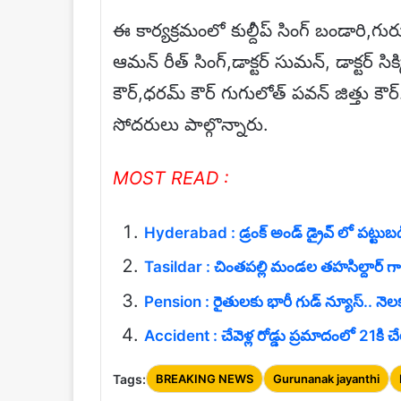
ఈ కార్యక్రమంలో కుల్దీప్ సింగ్ బండారి,గురు
ఆమన్ రీత్ సింగ్,డాక్టర్ సుమన్, డాక్టర్ సిక
కౌర్,ధరమ్ కౌర్ గుగులోత్ పవన్ జిత్తు 
సోదరులు పాల్గొన్నారు.
MOST READ :
Hyderabad : డ్రంక్ అండ్ డ్రైవ్ లో పట్టుబడ
Tasildar : చింతపల్లి మండల తహసిల్దార్ గా
Pension : రైతులకు భారీ గుడ్ న్యూస్.. నెలక
Accident : చేవెళ్ల రోడ్డు ప్రమాదంలో 21క
Tags:
BREAKING NEWS
Gurunanak jayanthi