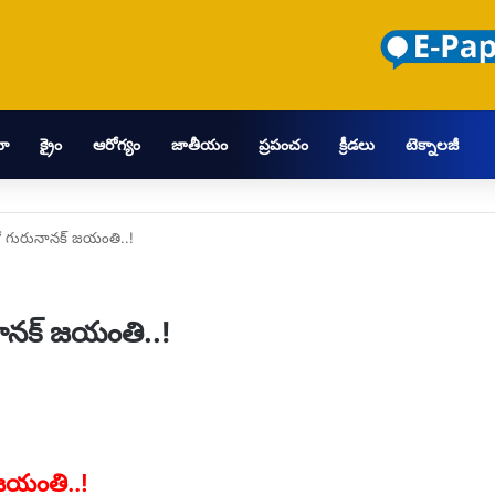
మా
క్రైం
ఆరోగ్యం
జాతీయం
ప్రపంచం
క్రీడలు
టెక్నాలజీ
లతో గురునానక్ జయంతి..!
ునానక్ జయంతి..!
 జయంతి..!