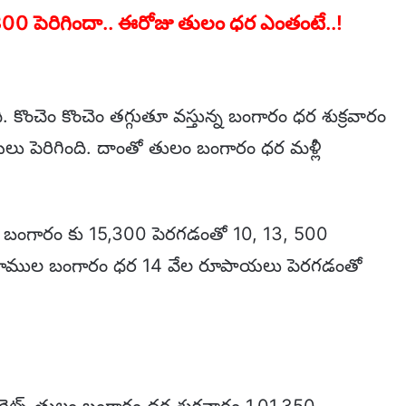
300 పెరిగిందా.. ఈరోజు తులం ధర ఎంతంటే..!
. కొంచెం కొంచెం తగ్గుతూ వస్తున్న బంగారం ధర శుక్రవారం
ు పెరిగింది. దాంతో తులం బంగారం ధర మళ్లీ
స్ బంగారం కు 15,300 పెరగడంతో 10, 13, 500
0 గ్రాముల బంగారం ధర 14 వేల రూపాయలు పెరగడంతో
ెట్స్ తులం బంగారం ధర శుక్రవారం 1,01,350