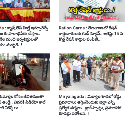
 క్యాష్ లెస్ హెల్త్ ఇన్సూరెన్స్
Ration Cards : తెలంగాణలో రేషన్
సీఎం కు పాలాభిషేకం చేస్తాం..
కార్డుదారులకు గుడ్ న్యూస్.. ఆగస్టు 15 న
వేల మంది జర్నలిస్టులతో
కొత్త రేషన్ కార్డుల పంపిణి..!
ం ముట్టడి..!
 కుమార్తెల కోసం జీవితమంతా
Miryalaguda : మిర్యాలగూడలో రోడ్డు
తండ్రి.. చివరికి వీడియో కాల్
ప్రమాదాలు తగ్గించెందుకు జిల్లా ఎస్పీ
రి వీడ్కోలు..!
ప్రత్యేక చర్యలు.. బ్లాక్ స్పాట్లు, ప్రమాదకర
కూడళ్లు పరిశీలన..!