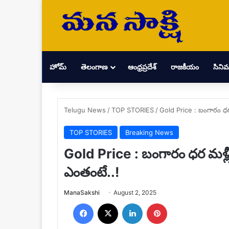
హోమ్
తెలంగాణ
ఆంధ్రప్రదేశ్
రాజకీయం
సిని
Telugu News
/
TOP STORIES
/
Gold Price : బంగారం ధర
TOP STORIES
Breaking News
Gold Price : బంగారం ధర మళ్ల
ఎంతంటే..!
Send
ManaSakshi
August 2, 2025
an
Facebook
X
LinkedIn
Pinterest
email