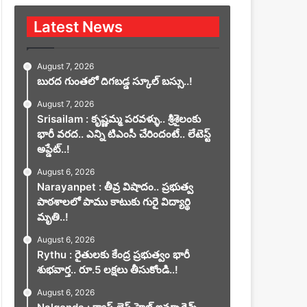
Latest News
August 7, 2026
బురద గుంతలో దిగబడ్డ స్కూల్ బస్సు..!
August 7, 2026
Srisailam : కృష్ణమ్మ పరవళ్ళు.. శ్రీశైలంకు
భారీ వరద.. ఎన్ని టిఎంసీ చేరిందంటే.. లేటెస్ట్
అప్డేట్..!
August 6, 2026
Narayanpet : తీవ్ర విషాదం.. ప్రభుత్వ
పాఠశాలలో పాము కాటుకు గురై విద్యార్థి
మృతి..!
August 6, 2026
Rythu : రైతులకు కేంద్ర ప్రభుత్వం భారీ
శుభవార్త.. రూ.5 లక్షలు తీసుకోండి..!
August 6, 2026