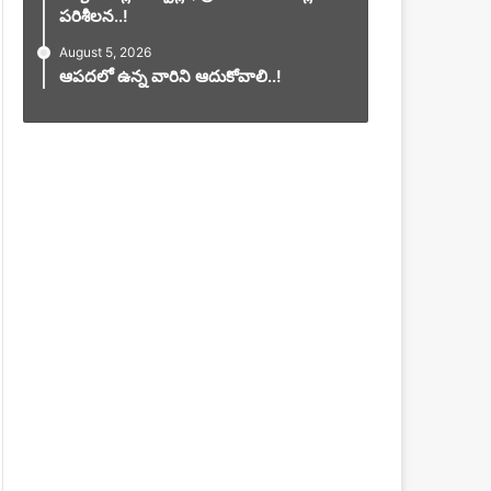
పరిశీలన..!
August 5, 2026
ఆపదలో ఉన్న వారిని ఆదుకోవాలి..!