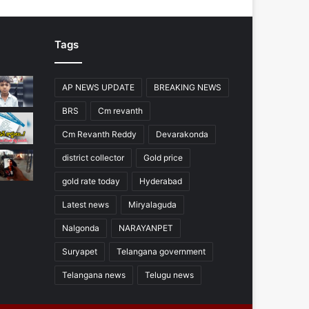
Tags
AP NEWS UPDATE
BREAKING NEWS
BRS
Cm revanth
Cm Revanth Reddy
Devarakonda
district collector
Gold price
gold rate today
Hyderabad
Latest news
Miryalaguda
Nalgonda
NARAYANPET
Suryapet
Telangana government
Telangana news
Telugu news