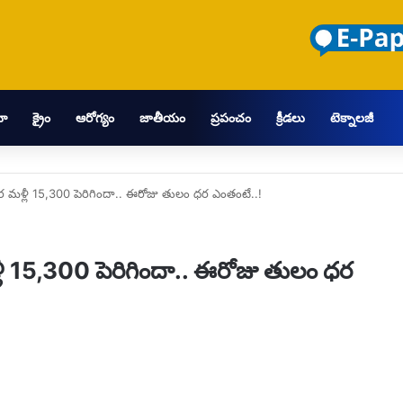
మా
క్రైం
ఆరోగ్యం
జాతీయం
ప్రపంచం
క్రీడలు
టెక్నాలజీ
 మళ్లీ 15,300 పెరిగిందా.. ఈరోజు తులం ధర ఎంతంటే..!
ీ 15,300 పెరిగిందా.. ఈరోజు తులం ధర