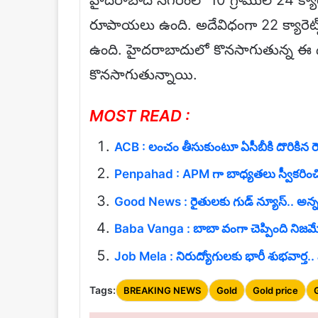
రూపాయలు ఉంది. అదేవిధంగా 22 క్యారె
ఉంది. హైదరాబాదులో కొనసాగుతున్న ఈ ధరలే 
కొనసాగుతున్నాయి.
MOST READ :
ACB : లంచం తీసుకుంటూ ఏసీబీకి దొరికిన రెవెన
Penpahad : APM గా బాధ్యతలు స్వీకరించి
Good News : రైతులకు గుడ్ న్యూస్.. అన్న
Baba Vanga : బాబా వంగా చెప్పింది నిజమ
Job Mela : నిరుద్యోగులకు భారీ శుభవార్త.
Tags:
BREAKING NEWS
Gold
Gold price