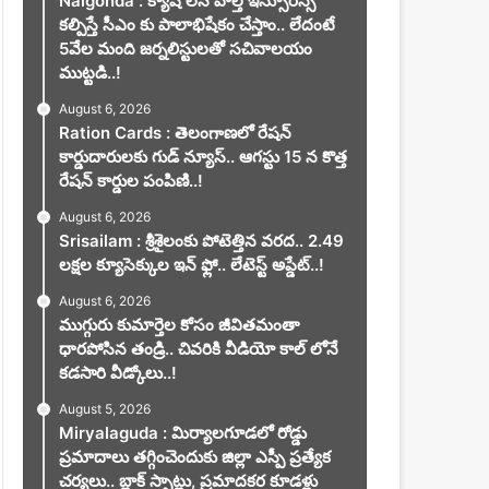
Nalgonda : క్యాష్ లెస్ హెల్త్ ఇన్సూరెన్స్
కల్పిస్తే సీఎం కు పాలాభిషేకం చేస్తాం.. లేదంటే
5వేల మంది జర్నలిస్టులతో సచివాలయం
ముట్టడి..!
August 6, 2026
Ration Cards : తెలంగాణలో రేషన్
కార్డుదారులకు గుడ్ న్యూస్.. ఆగస్టు 15 న కొత్త
రేషన్ కార్డుల పంపిణి..!
August 6, 2026
Srisailam : శ్రీశైలంకు పోటెత్తిన వరద.. 2.49
లక్షల క్యూసెక్కుల ఇన్ ఫ్లో.. లేటెస్ట్ అప్డేట్..!
August 6, 2026
ముగ్గురు కుమార్తెల కోసం జీవితమంతా
ధారపోసిన తండ్రి.. చివరికి వీడియో కాల్ లోనే
కడసారి వీడ్కోలు..!
August 5, 2026
Miryalaguda : మిర్యాలగూడలో రోడ్డు
u news
ప్రమాదాలు తగ్గించెందుకు జిల్లా ఎస్పీ ప్రత్యేక
చర్యలు.. బ్లాక్ స్పాట్లు, ప్రమాదకర కూడళ్లు