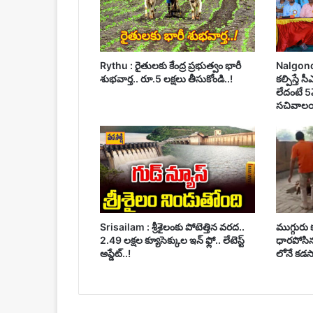
Rythu : రైతులకు కేంద్ర ప్రభుత్వం భారీ
Nalgonda :
శుభవార్త.. రూ.5 లక్షలు తీసుకోండి..!
కల్పిస్తే 
లేదంటే 5
సచివాలయ
Srisailam : శ్రీశైలంకు పోటెత్తిన వరద..
ముగ్గురు
2.49 లక్షల క్యూసెక్కుల ఇన్ ఫ్లో.. లేటెస్ట్
ధారపోసిన 
అప్డేట్..!
లోనే కడసా