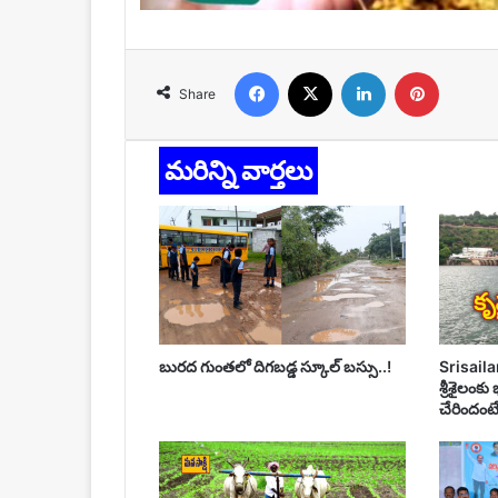
Facebook
X
LinkedIn
Pinteres
Share
మరిన్ని వార్తలు
బురద గుంతలో దిగబడ్డ స్కూల్ బస్సు..!
Srisailam
శ్రీశైలంకు
చేరిందంటే..