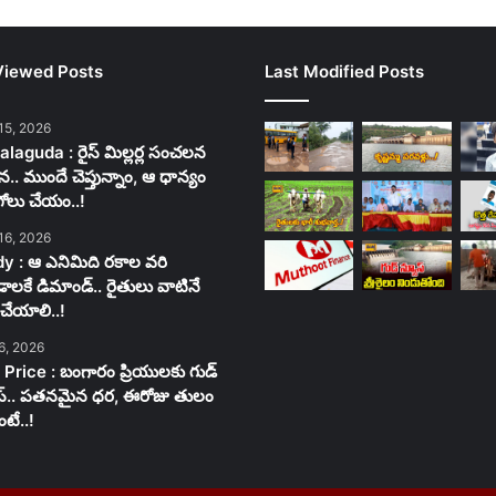
Viewed Posts
Last Modified Posts
15, 2026
laguda : రైస్ మిల్లర్ల సంచలన
న.. ముందే చెప్తున్నాం, ఆ ధాన్యం
గోలు చేయం..!
16, 2026
y : ఆ ఎనిమిది రకాల వరి
లకే డిమాండ్.. రైతులు వాటినే
చేయాలి..!
6, 2026
 Price : బంగారం ప్రియులకు గుడ్
స్.. పతనమైన ధర, ఈరోజు తులం
టే..!