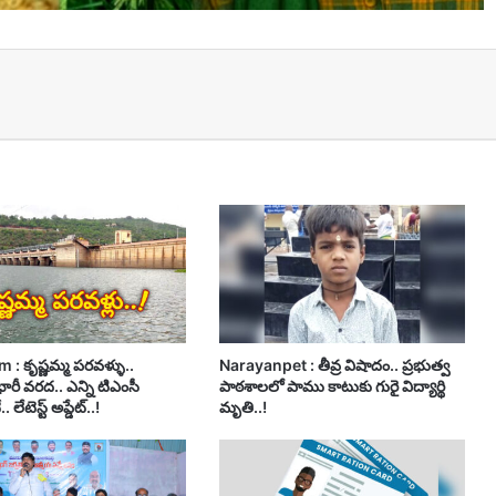
t
 : కృష్ణమ్మ పరవళ్ళు..
Narayanpet : తీవ్ర విషాదం.. ప్రభుత్వ
 భారీ వరద.. ఎన్ని టిఎంసీ
పాఠశాలలో పాము కాటుకు గురై విద్యార్థి
 లేటెస్ట్ అప్డేట్..!
మృతి..!