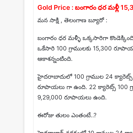
Gold Price : బంగారం ధర మళ్లీ 15,
మన సాక్షి , తెలంగాణ బ్యూరో :
బంగారం ధర మళ్ళీ ఒక్కసారిగా కొండెక్కింది
ఒకేసారి 100 గ్రాములకు 15,300 రూపాయల
ఆకాశన్నంటింది.
హైదరాబాదులో 100 గ్రాముల 24 క్యారెట్
రూపాయలు గా ఉంది. 22 క్యారెట్స్ 10
9,29,000 రూపాయలు ఉంది.
ఈరోజు తులం ఎంతంటే..?
హైదరాబాద్ నగరంలో 10 గ్రాముల 24 క్యార