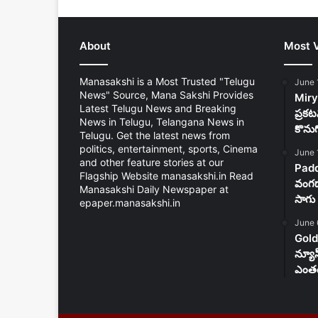
About
Most 
Manasakshi is a Most Trusted "Telugu
June 
News" Source, Mana Sakshi Provides
Mirya
Latest Telugu News and Breaking
ప్రకట
News in Telugu, Telangana News in
కొను
Telugu. Get the latest news from
politics, entertainment, sports, Cinema
June 
and other feature stories at our
Padd
Flagship Website manasakshi.in Read
వంగడా
Manasakshi Daily Newspaper at
సాగు 
epaper.manasakshi.in
June 
Gold
న్యూ
ఎంతం