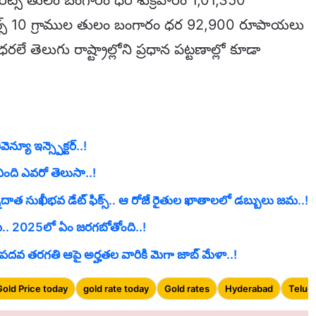
ట్స్ 10 గ్రాముల తులం బంగారం ధర 92,900 రూపాయలు
తెలుగు రాష్ట్రాల్లోని ప్రధాన పట్టణాల్లో కూడా
్యూ ఇన్స్పెక్టర్..!
ంది ఎవరో తెలుసా..!
దాత సుఖీభవ డేట్ ఫిక్స్.. ఆ రోజే రైతుల ఖాతాలలో డబ్బులు జమ..!
ే.. 2025లో ఏం జరగబోతోంది..!
. పదవ తరగతి ఆపై అర్హతల వారికి మెగా జాబ్ మేళా..!
Gold Price today
gold rate today
Gold rates
Hyderabad
Telug