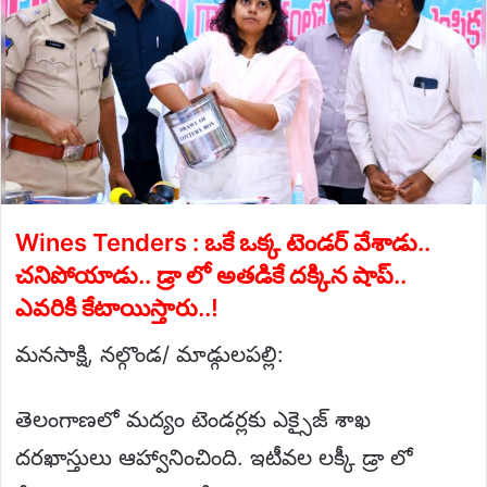
Wines Tenders : ఒకే ఒక్క టెండర్ వేశాడు..
చనిపోయాడు.. డ్రా లో అతడికే దక్కిన షాప్..
ఎవరికి కేటాయిస్తారు..!
మనసాక్షి, నల్గొండ/ మాడ్గులపల్లి:
తెలంగాణలో మద్యం టెండర్లకు ఎక్సైజ్ శాఖ
దరఖాస్తులు ఆహ్వానించింది. ఇటీవల లక్కీ డ్రా లో