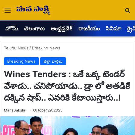
Menu
Se
హోమ్
తెలంగాణ
ఆంధ్రప్రదేశ్
రాజకీయం
సినిమా
క్రై
Telugu News
/
Breaking News
Breaking News
జిల్లా వార్తలు
Wines Tenders : ఒకే ఒక్క టెండర్
వేశాడు.. చనిపోయాడు.. డ్రా లో అతడికే
దక్కిన షాప్.. ఎవరికి కేటాయిస్తారు..!
Send
ManaSakshi
October 29, 2025
an
email