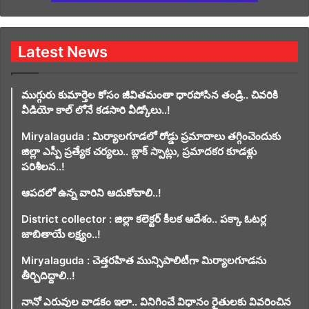
Latest News
ముగ్గురు కుమార్తెల కోసం జీవితమంతా ధారపోసిన తండ్రి.. చివరికి
వీడియో కాల్ లోనే కడసారి వీడ్కోలు..!
Miryalaguda : మిర్యాలగూడలో రోడ్డు ప్రమాదాలు తగ్గించెందుకు
జిల్లా ఎస్పీ ప్రత్యేక చర్యలు.. బ్లాక్ స్పాట్లు, ప్రమాదకర కూడళ్లు
పరిశీలన..!
ఆపదలో ఉన్న వారిని ఆదుకోవాలి..!
District collector : జిల్లా కలెక్టర్ కీలక ఆదేశం.. పక్కా ఓటర్ల
జాబితాయే లక్ష్యం..!
Miryalaguda : చెత్తరహిత మున్సిపాలిటీగా మిర్యాలగూడను
తీర్చిదిద్దాలి..!
నానో ఎరువుల వాడకం ఇలా.. వినిగించే విధానం రైతులకు వివరించిన