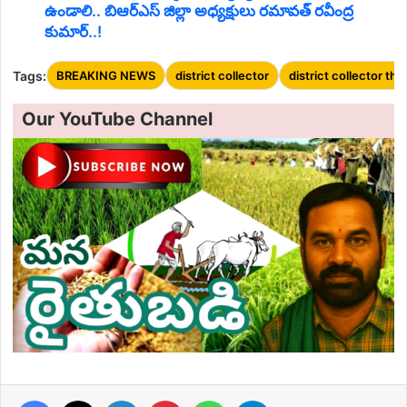
ఉండాలి.. బిఆర్ఎస్ జిల్లా అధ్యక్షులు రమావత్ రవీంద్ర
కుమార్..!
Tags:
BREAKING NEWS
district collector
district collector thri
Our YouTube Channel
Facebook
X
LinkedIn
Pinterest
WhatsApp
Telegram