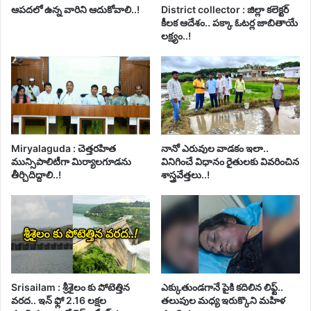
ఆపదలో ఉన్న వారిని ఆదుకోవాలి..!
District collector : జిల్లా కలెక్టర్
కీలక ఆదేశం.. పక్కా ఓటర్ల జాబితాయే
లక్ష్యం..!
Miryalaguda : చెత్తరహిత
నానో ఎరువుల వాడకం ఇలా..
మున్సిపాలిటీగా మిర్యాలగూడను
వినిగించే విధానం రైతులకు వివరించిన
తీర్చిదిద్దాలి..!
శాస్త్రవేత్తలు..!
Srisailam : శ్రీశైలం కు పోటెత్తిన
ఎక్కుతుండగానే పైకి కదిలిన లిఫ్ట్‌..
వరద.. ఇన్ ఫ్లో 2.16 లక్షల
తలుపుల మధ్య ఇరుక్కొని మహిళ