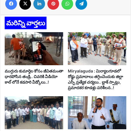
మరిన్ని వార్తలు
ముగ్గురు కుమార్తెల కోసం జీవితమంతా
Miryalaguda : మిర్యాలగూడలో
ధారపోసిన తండ్రి.. చివరికి వీడియో
రోడ్డు ప్రమాదాలు తగ్గించెందుకు జిల్లా
కాల్ లోనే కడసారి వీడ్కోలు..!
ఎస్పీ ప్రత్యేక చర్యలు.. బ్లాక్ స్పాట్లు,
ప్రమాదకర కూడళ్లు పరిశీలన..!