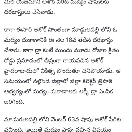
మిల్ యజమాని అశోక్ పేరిట మద్యం షాపులకు
దరఖాస్తులు చేసేవాడు.
కాగా ఈసారి అశోక్ సొంతంగా మాడ్గులపల్లి లోని ఓ
మద్యం దుకాణానికి ఈ నెల 18వ తేదీన దరఖాస్తు
చేశారు. కాగా డ్రా కంటే ముందు మూడు రోజుల క్రితం
రోడ్డు ప్రమాదంలో తీవ్రంగా గాయపడిన అశోక్
హైదరాబాదులో చికిత్స పొందుతూ చనిపోయాడు. ఆ
సమయంలో నల్గొండ జిల్లాలో జిల్లా కలెక్టర్ త్రిపాఠి
ఆధ్వర్యంలో మద్యం దుకాణాలకు లక్కీ డ్రా ఎంపిక
జరిగింది.
మాడుగులపల్లి లోని నెంబర్ 63వ షాపు అశోక్ పేరిట
వచ్చింది. అయితే మద్యం షాపు వచ్చిన విషయం