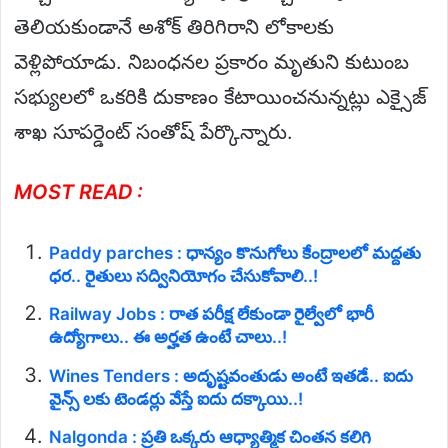
తెలియకుండానే అశోక్ తిరిగిరాని లోకాలకు
వెళ్లిపోయాడు. నిబంధనల ప్రకారం మృతుని కుటుంబ
సభ్యులలో ఒకరికి దుకాణం కేటాయించనున్నట్లు ఎక్సైజ్
శాఖ సూపర్డెంట్ సంతోష్ పేర్కొన్నారు.
MOST READ :
Paddy parches : ధాన్యం కొనుగోలు కేంద్రాలలో మద్దతు
ధర.. రైతులు సద్వినియోగం చేసుకోవాలి..!
Railway Jobs : రాత పరీక్ష లేకుండా రైల్వేలో భారీ
ఉద్యోగాలు.. ఈ అర్హత ఉంటే చాలు..!
Wines Tenders : అదృష్టవంతుడు అంటే ఇతడే.. ఐదు
వైన్స్ లకు టెండర్లు వేస్తే ఐదు దక్కాయి..!
Nalgonda : ప్రతి ఒక్కరు ఆధ్యాత్మిక చింతన కలిగి