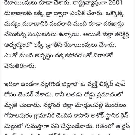
కేటాయింపులు కూడా చేశారు. రాష్ట్రవ్యాప్తంగా 2601
దుకాణాలకు లక్కీ డ్రా ద్వారా ఎంపిక చేశారు. ఒక్కొక్క
మద్యం దుకాణానికి వందలాది మంది కూడా దరఖాస్తు
చేసుకున్న సంఘటనలు ఉన్నాయి. అయితే జిల్లా కలెక్టర్ల
ఆధ్వర్యంలో లక్కీ డ్రా తీసి కేటాయింపులు చేశారు.
ఎంతో మంది అదృష్టం దక్కకపోవడంతో నిరాశతో
వెనుతిరిగారు.
ఇదిలా ఉండగా నల్లగొండ జిల్లాలో ఓ వ్యక్తి లిక్కర్ షాప్
కోసం టెండర్ వేశాడు. కానీ అతడు రోడ్డు ప్రమాదంలో
మృతి చెందాడు. నల్గొండ జిల్లా మాడ్గులపల్లి మండలం
గోపాలపురం గ్రామానికి చెందిన కాసాని అశోక్ స్థానిక రైస్
మిల్లులో గుమస్తాగా పని చేస్తుండేవాడు. గతంలో ఆ రైస్