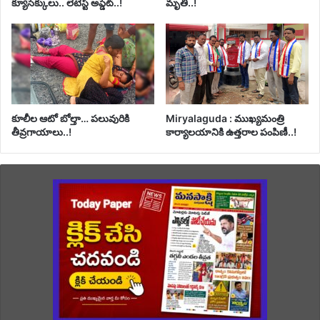
క్యూసెక్కులు.. లేటెస్ట్ అప్డేట్..!
మృతి..!
కూలీల ఆటో బోల్తా… పలువురికి
Miryalaguda : ముఖ్యమంత్రి
తీవ్రగాయాలు..!
కార్యాలయానికి ఉత్తరాల పంపిణీ..!