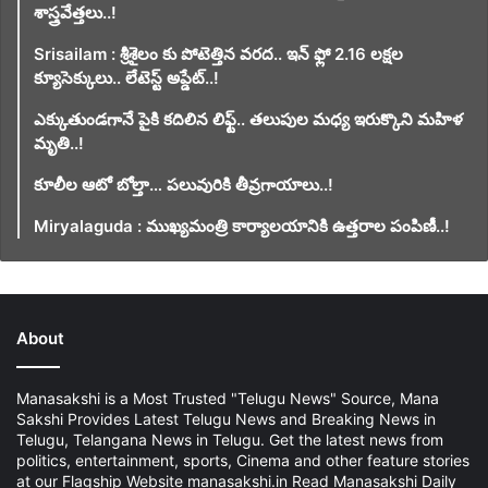
శాస్త్రవేత్తలు..!
Srisailam : శ్రీశైలం కు పోటెత్తిన వరద.. ఇన్ ఫ్లో 2.16 లక్షల
క్యూసెక్కులు.. లేటెస్ట్ అప్డేట్..!
ఎక్కుతుండగానే పైకి కదిలిన లిఫ్ట్‌.. తలుపుల మధ్య ఇరుక్కొని మహిళ
మృతి..!
కూలీల ఆటో బోల్తా… పలువురికి తీవ్రగాయాలు..!
Miryalaguda : ముఖ్యమంత్రి కార్యాలయానికి ఉత్తరాల పంపిణీ..!
About
Manasakshi is a Most Trusted "Telugu News" Source, Mana
Sakshi Provides Latest Telugu News and Breaking News in
Telugu, Telangana News in Telugu. Get the latest news from
politics, entertainment, sports, Cinema and other feature stories
at our Flagship Website manasakshi.in Read Manasakshi Daily