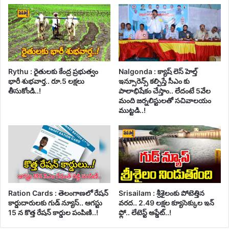
Rythu : రైతులకు కేంద్ర ప్రభుత్వం
Nalgonda : క్యాష్ లెస్ హెల్త్
భారీ శుభవార్త.. రూ.5 లక్షలు
ఇన్సూరెన్స్ కల్పిస్తే సీఎం కు
తీసుకోండి..!
పాలాభిషేకం చేస్తాం.. లేదంటే 5వేల
మంది జర్నలిస్టులతో సచివాలయం
ముట్టడి..!
Ration Cards : తెలంగాణలో రేషన్
Srisailam : శ్రీశైలంకు పోటెత్తిన
కార్డుదారులకు గుడ్ న్యూస్.. ఆగస్టు
వరద.. 2.49 లక్షల క్యూసెక్కుల ఇన్
15 న కొత్త రేషన్ కార్డుల పంపిణి..!
ఫ్లో.. లేటెస్ట్ అప్డేట్..!