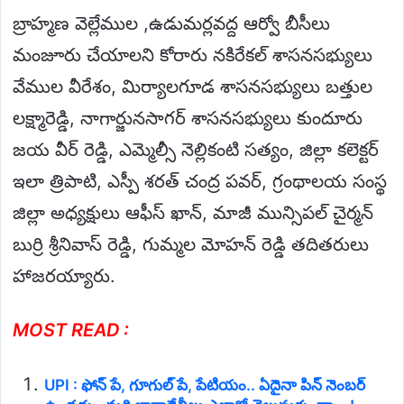
బ్రాహ్మణ వెల్లేముల ,ఉడుమర్లవద్ద ఆర్వో బీసీలు
మంజూరు చేయాలని కోరారు నకిరేకల్ శాసనసభ్యులు
వేముల వీరేశం, మిర్యాలగూడ శాసనసభ్యులు బత్తుల
లక్ష్మారెడ్డి, నాగార్జునసాగర్ శాసనసభ్యులు కుందూరు
జయ వీర్ రెడ్డి, ఎమ్మెల్సీ నెల్లికంటి సత్యం, జిల్లా కలెక్టర్
ఇలా త్రిపాటి, ఎస్పీ శరత్ చంద్ర పవర్, గ్రంథాలయ సంస్థ
జిల్లా అధ్యక్షులు ఆఫీస్ ఖాన్, మాజీ మున్సిపల్ చైర్మన్
బుర్రి శ్రీనివాస్ రెడ్డి, గుమ్మల మోహన్ రెడ్డి తదితరులు
హాజరయ్యారు.
MOST READ :
UPI : ఫోన్ పే, గూగుల్ పే, పేటియం.. ఏదైనా పిన్ నెంబర్