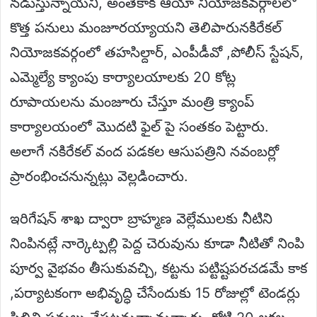
నడుస్తున్నాయని, అంతేకాక ఆయా నియోజకవర్గాలలో
కొత్త పనులు మంజూరయ్యాయని తెలిపారునకిరేకల్
నియోజకవర్గంలో తహసిల్దార్, ఎంపీడీవో ,పోలీస్ స్టేషన్,
ఎమ్మెల్యే క్యాంపు కార్యాలయాలకు 20 కోట్ల
రూపాయలను మంజూరు చేస్తూ మంత్రి క్యాంప్
కార్యాలయంలో మొదటి ఫైల్ పై సంతకం పెట్టారు.
అలాగే నకిరేకల్ వంద పడకల ఆసుపత్రిని నవంబర్లో
ప్రారంభించనున్నట్లు వెల్లడించారు.
ఇరిగేషన్ శాఖ ద్వారా బ్రాహ్మణ వెల్లేములకు నీటిని
నింపినట్లే నార్కెట్పల్లి పెద్ద చెరువును కూడా నీటితో నింపి
పూర్వ వైభవం తీసుకువచ్చి, కట్టను పట్టిష్టపరచడమే కాక
,పర్యాటకంగా అభివృద్ధి చేసేందుకు 15 రోజుల్లో టెండర్లు