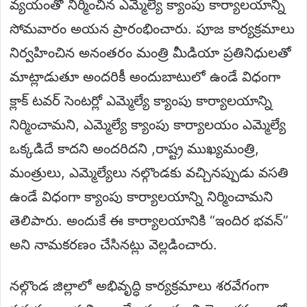
వ్యయంతో నిర్మించిన ఎమ్మెల్యే క్యాంపు కార్యాలయాన్ని
సోమవారం అయన ప్రారంభించారు. పూజ కార్యక్రమాలు
నిర్వహించిన అనంతరం మంత్రి మీడియా ప్రతినిధులతో
మాట్లాడుతూ అందరికీ అందుబాటులో ఉండే విధంగా
క్లాక్ టవర్ సెంటర్లో ఎమ్మెల్యే క్యాంపు కార్యాలయాన్ని
నిర్మించామని, ఎమ్మెల్యే క్యాంపు కార్యాలయం ఎమ్మెల్యే
ఒక్కడిదే కాదని అందరిదని ,రాష్ట్ర ముఖ్యమంత్రి,
మంత్రులు, ఎమ్మెల్యేలు నల్గొండకు వచ్చినప్పుడు వసతి
ఉండే విధంగా క్యాంపు కార్యాలయాన్ని నిర్మించామని
తెలిపారు. అందుకే ఈ కార్యాలయానికి “ఇందిర భవన్”
అని నామకరణం చేసినట్లు వెల్లడించారు.
నల్గొండ జిల్లాలో అభివృద్ధి కార్యక్రమాలు శరవేగంగా