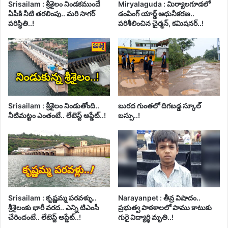
Srisailam : శ్రీశైలం నిండకముందే
Miryalaguda : మిర్యాలగూడలో
ఏపీకి నీటి తరలింపు.. మరి సాగర్
డంపింగ్ యార్డ్ ఆధునీకరణ..
పరిస్థితి..!
పరిశీలించిన చైర్మన్, కమిషనర్..!
Srisailam : శ్రీశైలం నిండుతోంది..
బురద గుంతలో దిగబడ్డ స్కూల్
నీటిమట్టం ఎంతంటే.. లేటెస్ట్ అప్డేట్..!
బస్సు..!
Srisailam : కృష్ణమ్మ పరవళ్ళు..
Narayanpet : తీవ్ర విషాదం..
శ్రీశైలంకు భారీ వరద.. ఎన్ని టిఎంసీ
ప్రభుత్వ పాఠశాలలో పాము కాటుకు
చేరిందంటే.. లేటెస్ట్ అప్డేట్..!
గురై విద్యార్థి మృతి..!