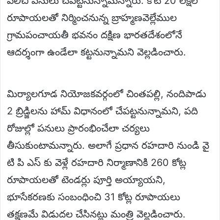
పిలిచి పనులు చేపట్టనున్నామన్నారు. కోటి 20 లక్షల
రూపాయలతో నిర్మించనున్న బ్రాహ్మణవెల్లేముల
గ్రామపంచాయతీ భవనం దక్షిణ భారతదేశంలోనే
ఆదర్శంగా ఉండేలా కట్టనున్నామని వెల్లడించారు.
మిర్యాలగూడ నియోజకవర్గంలో చింతపల్లి, నందిపాడు
2 బ్రిడ్జిలను హామ్ విధానంలో చేపట్టనున్నామని, పది
రోజుల్లో పనులు ప్రారంభించేలా చర్యలు
తీసుకుంటామన్నారు. అలాగే ప్రధాన రహదారి నుండి వై
టి పి ఎస్ కు వెళ్లే రహదారి నిర్మాణానికి 260 కోట్ల
రూపాయలతో టెండర్లు పూర్తి అయ్యాయని,
భూసేకరణకు సంబంధించి 31 కోట్ల రూపాయలు
తక్షణమే విడుదల చేసినట్లు మంత్రి వెల్లడించారు.