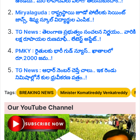
ఉండదు.. మరి లావాదేవీలు ఎలాగో తెలుసుకుందాం..!
Miryalaguda : రాష్ట్రస్థాయి జూడో పోటీలకు సెయింట్
జాన్స్, శిష్య స్కూల్ విద్యార్థుల ఎంపిక..!
TG News : తెలంగాణ ప్రభుత్వం సంచలన నిర్ణయం.. వారికి
లక్ష రూపాయల రుణమాఫీ.. లేటెస్ట్ అప్డేట్..!
PMKY : రైతులకు భారీ గుడ్ న్యూస్.. ఖాతాలలో
రూ.2000 జమ..!
TG News : ఆధార్ నెంబర్ చెప్తే చాలు.. ఇక రెండు
నిమిషాల్లోనే కుల ధ్రువీకరణ పత్రం..!
Tags:
BREAKING NEWS
Minister Komatireddy Venkatreddy
Na
Our YouTube Channel