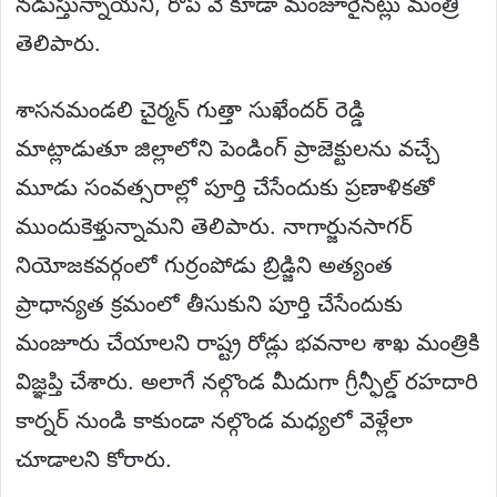
నడుస్తున్నాయని, రోప్ వే కూడా మంజూరైనట్లు మంత్రి
తెలిపారు.
శాసనమండలి చైర్మన్ గుత్తా సుఖేందర్ రెడ్డి
మాట్లాడుతూ జిల్లాలోని పెండింగ్ ప్రాజెక్టులను వచ్చే
మూడు సంవత్సరాల్లో పూర్తి చేసేందుకు ప్రణాళికతో
ముందుకెళ్తున్నామని తెలిపారు. నాగార్జునసాగర్
నియోజకవర్గంలో గుర్రంపోడు బ్రిడ్జిని అత్యంత
ప్రాధాన్యత క్రమంలో తీసుకుని పూర్తి చేసేందుకు
మంజూరు చేయాలని రాష్ట్ర రోడ్లు భవనాల శాఖ మంత్రికి
విజ్ఞప్తి చేశారు. అలాగే నల్గొండ మీదుగా గ్రీన్ఫీల్డ్ రహదారి
కార్నర్ నుండి కాకుండా నల్గొండ మధ్యలో వెళ్లేలా
చూడాలని కోరారు.