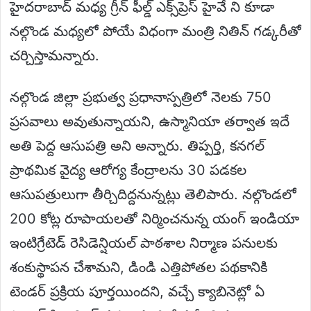
హైదరాబాద్ మధ్య గ్రీన్ ఫీల్డ్ ఎక్స్‌ప్రెస్ హైవే ని కూడా
నల్గొండ మధ్యలో పోయే విధంగా మంత్రి నితిన్‌ గడ్కరీతో
చర్చిస్తామన్నారు.
నల్గొండ జిల్లా ప్రభుత్వ ప్రధానాస్పత్రిలో నెలకు 750
ప్రసవాలు అవుతున్నాయని, ఉస్మానియా తర్వాత ఇదే
అతి పెద్ద ఆసుపత్రి అని అన్నారు. తిప్పర్తి, కనగల్
ప్రాథమిక వైద్య ఆరోగ్య కేంద్రాలను 30 పడకల
ఆసుపత్రులుగా తీర్చిదిద్దనున్నట్లు తెలిపారు. నల్గొండలో
200 కోట్ల రూపాయలతో నిర్మించనున్న యంగ్ ఇండియా
ఇంటిగ్రేటెడ్ రెసిడెన్షియల్ పాఠశాల నిర్మాణ పనులకు
శంకుస్థాపన చేశామని, డిండి ఎత్తిపోతల పథకానికి
టెండర్ ప్రక్రియ పూర్తయిందని, వచ్చే క్యాబినెట్లో ఏ