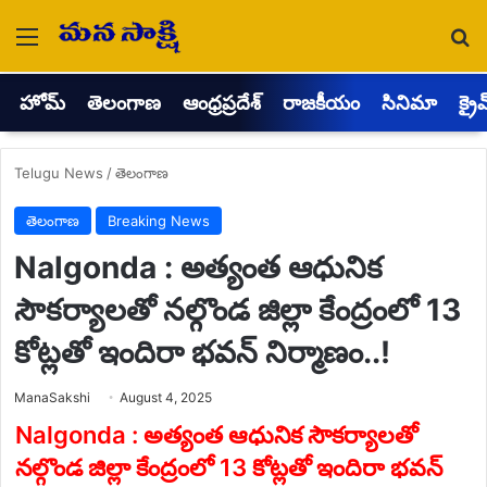
Menu
Se
హోమ్
తెలంగాణ
ఆంధ్రప్రదేశ్
రాజకీయం
సినిమా
క్రై
Telugu News
/
తెలంగాణ
తెలంగాణ
Breaking News
Nalgonda : అత్యంత ఆధునిక
సౌకర్యాలతో నల్గొండ జిల్లా కేంద్రంలో 13
కోట్లతో ఇందిరా భవన్ నిర్మాణం..!
Send
ManaSakshi
August 4, 2025
an
email
Nalgonda : అత్యంత ఆధునిక సౌకర్యాలతో
నల్గొండ జిల్లా కేంద్రంలో 13 కోట్లతో ఇందిరా భవన్