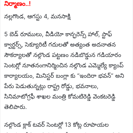
నిర్మాణం..!
నల్లగొండ, ఆగస్టు 4, మనసాక్షి
5 బెడ్ రూములు, వీడియో కాన్ఫరెన్స్ హాల్, స్టాఫ్
క్వార్టర్స్, సెక్యూరిటీ గదులతో అత్యంత అదనాతన
సౌకర్యాలతో నల్గొండ పట్టణం నడిబొడ్డున గడియారం
సెంటర్లో నూతనంగానిర్మించిన నల్గొండ ఎమ్మెల్యే క్యాంప్
కార్యాలయం, మినిస్టర్ బంగ్లా కు “ఇందిరా భవన్” అని
పేరు పెడుతున్నట్లు రాష్ట్ర రోడ్డు, భవనాలు,
సినిమాటోగ్రఫీ శాఖల మంత్రి కోమటిరెడ్డి వెంకటరెడ్డి
తెలిపారు.
నల్గొండ క్లాక్ టవర్ సెంటర్లో 13 కోట్ల రూపాయల