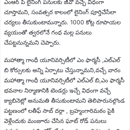
ఎంఆర్ పి లైనింగ్ పనులకు జీవో వచ్చే విధంగా
చూస్తామని, సంవత్సర కాలంలో లైనింగ్ పూర్తిచేసేలా
చర్యలు తీసుకుంటామన్నారు. 1000 కోట్ల రూపాయల
వ్యయంతో త్వరలోనే గంధ మల్ల పనులు
చేపట్టనున్నమని చెప్పారు.
మహాత్మా గాంధీ యూనివర్సిటీలో ఎం ఫార్మసీ ,ఎల్ఎల్
బి కోర్సులకు అన్ని ఏర్పాటు చేస్తున్నామని,వచ్చే వారం
మహాత్మా గాంధీ యూనివర్సిటీలో ఎల్ఎల్ బి,ఎం ఫార్మసీ
భవనాల నిర్మాణానికి టెండర్లు ఇచ్చే విధంగా వచ్చే
క్యాబినెట్లో అనుమతి తీసుకుంటామని తెలిపారునల్గొండ
పట్టణంలో లతీఫ్ సాబ్ దర్గా , బ్రహ్మంగారిమఠం పైకి
వెళ్లేందుకు మంజూరు చేసిన ఘాట్ రోడ్ పనులు