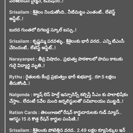
పరిశీలించిన చైర్మన్, కమిషనర్..!
Srisailam : శ్రీశైలం నిండుతోంది.. నీటిమట్టం ఎంతంటే.. లేటెస్ట్
అప్డేట్..!
బురద గుంతలో దిగబడ్డ స్కూల్ బస్సు..!
Srisailam : కృష్ణమ్మ పరవళ్ళు.. శ్రీశైలంకు భారీ వరద.. ఎన్ని టిఎంసీ
చేరిందంటే.. లేటెస్ట్ అప్డేట్..!
Narayanpet : తీవ్ర విషాదం.. ప్రభుత్వ పాఠశాలలో పాము కాటుకు
గురై విద్యార్థి మృతి..!
Rythu : రైతులకు కేంద్ర ప్రభుత్వం భారీ శుభవార్త.. రూ.5 లక్షలు
తీసుకోండి..!
Nalgonda : క్యాష్ లెస్ హెల్త్ ఇన్సూరెన్స్ కల్పిస్తే సీఎం కు పాలాభిషేకం
చేస్తాం.. లేదంటే 5వేల మంది జర్నలిస్టులతో సచివాలయం ముట్టడి..!
Ration Cards : తెలంగాణలో రేషన్ కార్డుదారులకు గుడ్ న్యూస్..
ఆగస్టు 15 న కొత్త రేషన్ కార్డుల పంపిణి..!
Srisailam : శ్రీశైలంకు పోటెత్తిన వరద.. 2.49 లక్షల క్యూసెక్కుల ఇన్