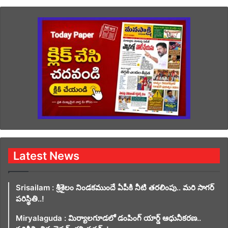
Latest News
Srisailam : శ్రీశైలం నిండకముందే ఏపీకి నీటి తరలింపు.. మరి సాగర్
పరిస్థితి..!
Miryalaguda : మిర్యాలగూడలో డంపింగ్ యార్డ్ ఆధునీకరణ..