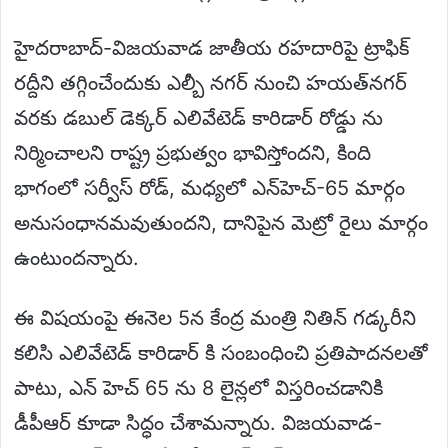
హైదరాబాద్‌-విజయవాడ జాతీయ రహదారిపై ట్రాఫిక్‌
రద్దీని తగ్గించేందుకు ఎల్బీ నగర్‌ నుంచి హయత్‌నగర్‌
వరకు డబుల్‌ డెక్కర్‌ ఎలివేటెడ్‌ కారిడార్‌ రోడ్డు ను
నిర్మించాలని రాష్ట్ర ప్రభుత్వం భావిస్తోందని, కింది
భాగంలో సర్వీస్‌ రోడ్, మధ్యలో ఎన్‌హెచ్‌-65 మార్గం
అనుసంధానమవుతుందని, దానిపైన మెట్రో రైలు మార్గం
ఉంటుందన్నారు.
ఈ విషయంపై ఈనెల 5న కేంద్ర మంత్రి నితిన్‌ గడ్కరీని
కలిసి ఎలివేటెడ్‌ కారిడార్ కి సంబంధించి ప్రతిపాదనలతో
పాటు, ఎన్ హెచ్ 65 ను 8 లైన్లలో విస్తరించడానికి
డీపీఆర్ కూడా సిద్ధం చేశామన్నారు. విజయవాడ-