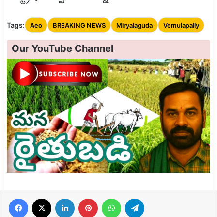
Tags:
Aeo
BREAKING NEWS
Miryalaguda
Vemulapally
Our YouTube Channel
Facebook
X
LinkedIn
Pinterest
WhatsApp
Telegram