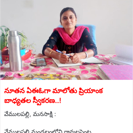
email
నూతన ఏఈఓగా మాలోతు ప్రియాంక
బాధ్యతల స్వీకరణ..!
వేములపల్లి, మనసాక్షి :
వేములపల్లి మండలంలోని రావులపెంట,