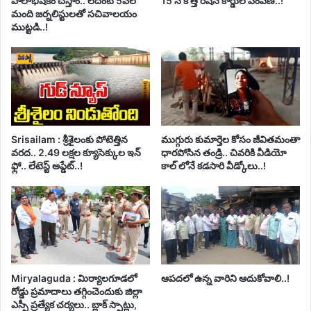
పాలాభిషేకం చేస్తాం.. లేదంటే 5వేల
15 న కొత్త రేషన్ కార్డుల పంపిణి..!
మంది జర్నలిస్టులతో సచివాలయం
ముట్టడి..!
Srisailam : శ్రీశైలంకు పోటెత్తిన
ముగ్గురు కుమార్తెల కోసం జీవితమంతా
వరద.. 2.49 లక్షల క్యూసెక్కుల ఇన్
ధారపోసిన తండ్రి.. చివరికి వీడియో
ఫ్లో.. లేటెస్ట్ అప్డేట్..!
కాల్ లోనే కడసారి వీడ్కోలు..!
Miryalaguda : మిర్యాలగూడలో
ఆపదలో ఉన్న వారిని ఆదుకోవాలి..!
రోడ్డు ప్రమాదాలు తగ్గించెందుకు జిల్లా
ఎస్పీ ప్రత్యేక చర్యలు.. బ్లాక్ స్పాట్లు,