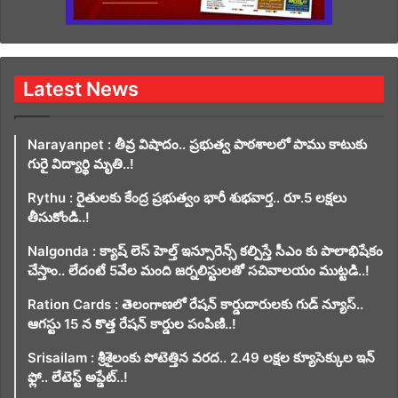
Latest News
Narayanpet : తీవ్ర విషాదం.. ప్రభుత్వ పాఠశాలలో పాము కాటుకు
గురై విద్యార్థి మృతి..!
Rythu : రైతులకు కేంద్ర ప్రభుత్వం భారీ శుభవార్త.. రూ.5 లక్షలు
తీసుకోండి..!
Nalgonda : క్యాష్ లెస్ హెల్త్ ఇన్సూరెన్స్ కల్పిస్తే సీఎం కు పాలాభిషేకం
చేస్తాం.. లేదంటే 5వేల మంది జర్నలిస్టులతో సచివాలయం ముట్టడి..!
Ration Cards : తెలంగాణలో రేషన్ కార్డుదారులకు గుడ్ న్యూస్..
ఆగస్టు 15 న కొత్త రేషన్ కార్డుల పంపిణి..!
Srisailam : శ్రీశైలంకు పోటెత్తిన వరద.. 2.49 లక్షల క్యూసెక్కుల ఇన్
ఫ్లో.. లేటెస్ట్ అప్డేట్..!