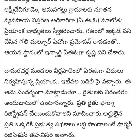
లక్ష్మీదేవిగూడెం, ఆమనగల్లు గ్రామాలకు నూతన
వ్యవసాయ విస్తరణ అధికారిగా (ఏ.ఈ.ఓ) మాలోతు
ప్రియాంక బాధ్యతలు స్వీకరించారు. గతంలో ఇక్కడ పని
చేసిన గోలి మల్సూర్ ఏవోగా ప్రమోషన్ రావడంతో..
ఆయన స్థానంలో ఇన్చార్జి ఏఈఓగా కృష్ణ పని చేశారు.
దామరచర్ల మండలం వీర్లపాలెంలో ఏఈఓగా విధులు
నిర్వహిస్తున్న ప్రియాంక.. ఇటీవల బదిలీ పై వచ్చారు. ఈ
ఆమె సందర్భంగా మాట్లాడుతూ… రైతులకు నిరంతరం
అందుబాటులో ఉంటానన్నారు. ప్రతి రైతు ఫార్మా
రిజిస్ట్రేషన్ చేయించుకోవాలని సూచించారు.అర్హులైన
ప్రతి ఒక్కరికి ప్రభుత్వ పథకాలు లబ్ధి పొందాలంటే ఫార్మర్
రిజిస్ట్రేషన్ తప్పనిసరి అన్నారు.