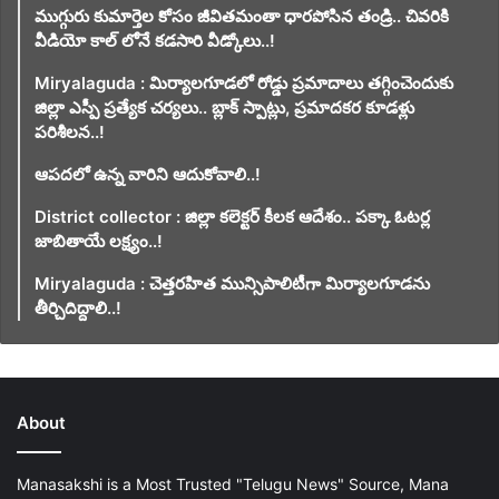
ముగ్గురు కుమార్తెల కోసం జీవితమంతా ధారపోసిన తండ్రి.. చివరికి
వీడియో కాల్ లోనే కడసారి వీడ్కోలు..!
Miryalaguda : మిర్యాలగూడలో రోడ్డు ప్రమాదాలు తగ్గించెందుకు
జిల్లా ఎస్పీ ప్రత్యేక చర్యలు.. బ్లాక్ స్పాట్లు, ప్రమాదకర కూడళ్లు
పరిశీలన..!
ఆపదలో ఉన్న వారిని ఆదుకోవాలి..!
District collector : జిల్లా కలెక్టర్ కీలక ఆదేశం.. పక్కా ఓటర్ల
జాబితాయే లక్ష్యం..!
Miryalaguda : చెత్తరహిత మున్సిపాలిటీగా మిర్యాలగూడను
తీర్చిదిద్దాలి..!
About
Manasakshi is a Most Trusted "Telugu News" Source, Mana