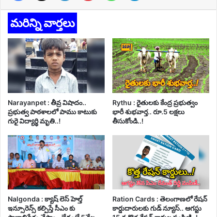
మరిన్ని వార్తలు
Narayanpet : తీవ్ర విషాదం..
Rythu : రైతులకు కేంద్ర ప్రభుత్వం
ప్రభుత్వ పాఠశాలలో పాము కాటుకు
భారీ శుభవార్త.. రూ.5 లక్షలు
గురై విద్యార్థి మృతి..!
తీసుకోండి..!
Nalgonda : క్యాష్ లెస్ హెల్త్
Ration Cards : తెలంగాణలో రేషన్
ఇన్సూరెన్స్ కల్పిస్తే సీఎం కు
కార్డుదారులకు గుడ్ న్యూస్.. ఆగస్టు