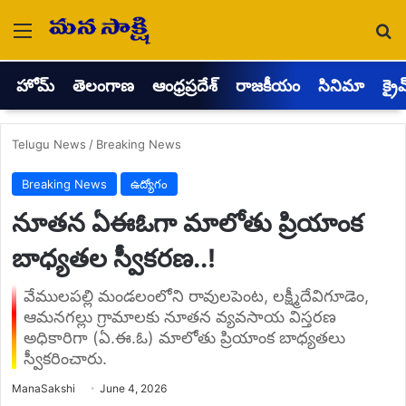
Menu
Se
హోమ్
తెలంగాణ
ఆంధ్రప్రదేశ్
రాజకీయం
సినిమా
క్రై
Telugu News
/
Breaking News
Breaking News
ఉద్యోగం
నూతన ఏఈఓగా మాలోతు ప్రియాంక
బాధ్యతల స్వీకరణ..!
వేములపల్లి మండలంలోని రావులపెంట, లక్ష్మీదేవిగూడెం,
ఆమనగల్లు గ్రామాలకు నూతన వ్యవసాయ విస్తరణ
అధికారిగా (ఏ.ఈ.ఓ) మాలోతు ప్రియాంక బాధ్యతలు
స్వీకరించారు.
Send
ManaSakshi
June 4, 2026
an