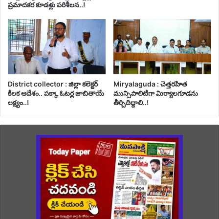
ప్రమాదకర కూడళ్లు పరిశీలన..!
District collector : జిల్లా కలెక్టర్
Miryalaguda : చెత్తరహిత
కీలక ఆదేశం.. పక్కా ఓటర్ల జాబితాయే
మున్సిపాలిటీగా మిర్యాలగూడను
లక్ష్యం..!
తీర్చిదిద్దాలి..!