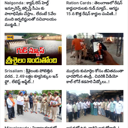
Nalgonda : క్యాష్ లెస్ హెల్త్
Ration Cards : తెలంగాణలో రేషన్
ఇన్సూరెన్స్ కల్పిస్తే సీఎం కు
కార్డుదారులకు గుడ్ న్యూస్.. ఆగస్టు
పాలాభిషేకం చేస్తాం.. లేదంటే 5వేల
15 న కొత్త రేషన్ కార్డుల పంపిణి..!
మంది జర్నలిస్టులతో సచివాలయం
ముట్టడి..!
Srisailam : శ్రీశైలంకు పోటెత్తిన
ముగ్గురు కుమార్తెల కోసం జీవితమంతా
వరద.. 2.49 లక్షల క్యూసెక్కుల ఇన్
ధారపోసిన తండ్రి.. చివరికి వీడియో
ఫ్లో.. లేటెస్ట్ అప్డేట్..!
కాల్ లోనే కడసారి వీడ్కోలు..!
Miryalaguda : మిర్యాలగూడలో
ఆపదలో ఉన్న వారిని ఆదుకోవాలి..!