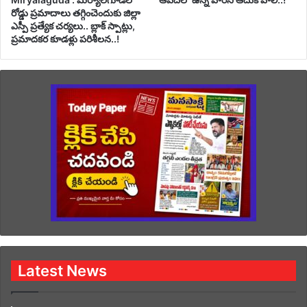
రోడ్డు ప్రమాదాలు తగ్గించెందుకు జిల్లా
ఎస్పీ ప్రత్యేక చర్యలు.. బ్లాక్ స్పాట్లు,
ప్రమాదకర కూడళ్లు పరిశీలన..!
Latest News