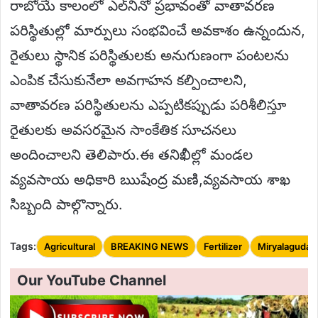
రాబోయే కాలంలో ఎల్‌నినో ప్రభావంతో వాతావరణ
పరిస్థితుల్లో మార్పులు సంభవించే అవకాశం ఉన్నందున,
రైతులు స్థానిక పరిస్థితులకు అనుగుణంగా పంటలను
ఎంపిక చేసుకునేలా అవగాహన కల్పించాలని,
వాతావరణ పరిస్థితులను ఎప్పటికప్పుడు పరిశీలిస్తూ
రైతులకు అవసరమైన సాంకేతిక సూచనలు
అందించాలని తెలిపారు.ఈ తనిఖీల్లో మండల
వ్యవసాయ అధికారి ఋషేంద్ర మణి,వ్యవసాయ శాఖ
సిబ్బంది పాల్గొన్నారు.
Tags:
Agricultural
BREAKING NEWS
Fertilizer
Miryalaguda
Our YouTube Channel