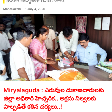
కుమార్ ఆకస్మికంగా తనిఖీ చేశారు.
Send
ManaSakshi
July 4, 2026
an
email
Miryalaguda : ఎరువుల దుకాణదారులకు
జిల్లా అధికారి హెచ్చరిక.. అక్రమ నిల్వలకు
పాల్పడితే కఠిన చర్యలు..!