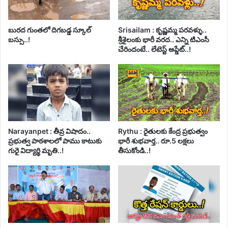
బురద గుంతలో దిగబడ్డ స్కూల్
Srisailam : కృష్ణమ్మ పరవళ్ళు..
బస్సు..!
శ్రీశైలంకు భారీ వరద.. ఎన్ని టిఎంసీ
చేరిందంటే.. లేటెస్ట్ అప్డేట్..!
Narayanpet : తీవ్ర విషాదం..
Rythu : రైతులకు కేంద్ర ప్రభుత్వం
ప్రభుత్వ పాఠశాలలో పాము కాటుకు
భారీ శుభవార్త.. రూ.5 లక్షలు
గురై విద్యార్థి మృతి..!
తీసుకోండి..!