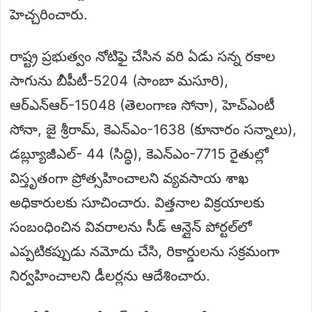
హెచ్చరించారు.
రాష్ట్ర ప్రభుత్వం నోటిఫై చేసిన వరి ఏడు సన్న రకాల
సాగును బీపీటీ-5204 (సాంబా మసూరి),
ఆర్‌ఎన్‌ఆర్-15048 (తెలంగాణ సోనా), హెచ్‌ఎంటీ
సోనా, జై శ్రీరామ్, కెఎన్‌ఎం-1638 (కూనారం సన్నాలు),
డబ్ల్యూజీఎల్- 44 (సిద్ధి), కెఎన్‌ఎం-7715 రైతుల్లో
విస్తృతంగా ప్రోత్సహించాలని వ్యవసాయ శాఖ
అధికారులకు సూచించారు. విత్తనాల విక్రయాలకు
సంబంధించిన వివరాలను సీడ్ ఆన్లైన్ పోర్టల్‌లో
ఎప్పటికప్పుడు నమోదు చేసి, రికార్డులను సక్రమంగా
నిర్వహించాలని డీలర్లను ఆదేశించారు.