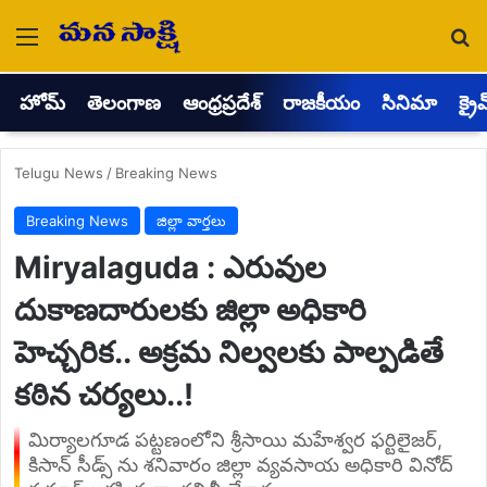
Menu
Se
హోమ్
తెలంగాణ
ఆంధ్రప్రదేశ్
రాజకీయం
సినిమా
క్రై
Telugu News
/
Breaking News
Breaking News
జిల్లా వార్తలు
Miryalaguda : ఎరువుల
దుకాణదారులకు జిల్లా అధికారి
హెచ్చరిక.. అక్రమ నిల్వలకు పాల్పడితే
కఠిన చర్యలు..!
మిర్యాలగూడ పట్టణంలోని శ్రీసాయి మహేశ్వర ఫర్టిలైజర్,
కిసాన్ సీడ్స్ ను శనివారం జిల్లా వ్యవసాయ అధికారి వినోద్