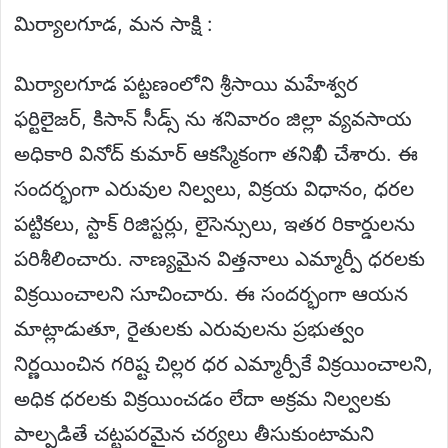
మిర్యాలగూడ, మన సాక్షి :
మిర్యాలగూడ పట్టణంలోని శ్రీసాయి మహేశ్వర
ఫర్టిలైజర్, కిసాన్ సీడ్స్ ను శనివారం జిల్లా వ్యవసాయ
అధికారి వినోద్ కుమార్ ఆకస్మికంగా తనిఖీ చేశారు. ఈ
సందర్భంగా ఎరువుల నిల్వలు, విక్రయ విధానం, ధరల
పట్టికలు, స్టాక్ రిజిస్టర్లు, లైసెన్సులు, ఇతర రికార్డులను
పరిశీలించారు. నాణ్యమైన విత్తనాలు ఎమ్మార్పీ ధరలకు
విక్రయించాలని సూచించారు. ఈ సందర్భంగా ఆయన
మాట్లాడుతూ, రైతులకు ఎరువులను ప్రభుత్వం
నిర్ణయించిన గరిష్ట చిల్లర ధర ఎమ్మార్పీకే విక్రయించాలని,
అధిక ధరలకు విక్రయించడం లేదా అక్రమ నిల్వలకు
పాల్పడితే చట్టపరమైన చర్యలు తీసుకుంటామని