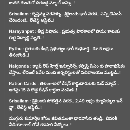
బురద గుంతలో దిగబడ్డ స్కూల్ బస్సు..!
Srisailam : కృష్ణమ్మ పరవళ్ళు.. శ్రీశైలంకు భారీ వరద.. ఎన్ని టిఎంసీ
చేరిందంటే.. లేటెస్ట్ అప్డేట్..!
Narayanpet : తీవ్ర విషాదం.. ప్రభుత్వ పాఠశాలలో పాము కాటుకు
గురై విద్యార్థి మృతి..!
Rythu : రైతులకు కేంద్ర ప్రభుత్వం భారీ శుభవార్త.. రూ.5 లక్షలు
తీసుకోండి..!
Nalgonda : క్యాష్ లెస్ హెల్త్ ఇన్సూరెన్స్ కల్పిస్తే సీఎం కు పాలాభిషేకం
చేస్తాం.. లేదంటే 5వేల మంది జర్నలిస్టులతో సచివాలయం ముట్టడి..!
Ration Cards : తెలంగాణలో రేషన్ కార్డుదారులకు గుడ్ న్యూస్..
ఆగస్టు 15 న కొత్త రేషన్ కార్డుల పంపిణి..!
Srisailam : శ్రీశైలంకు పోటెత్తిన వరద.. 2.49 లక్షల క్యూసెక్కుల ఇన్
ఫ్లో.. లేటెస్ట్ అప్డేట్..!
ముగ్గురు కుమార్తెల కోసం జీవితమంతా ధారపోసిన తండ్రి.. చివరికి
వీడియో కాల్ లోనే కడసారి వీడ్కోలు..!