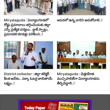
Miryalaguda : మిర్యాలగూడలో
ఆపదలో ఉన్న వారిని ఆదుకోవాలి..!
రోడ్డు ప్రమాదాలు తగ్గించెందుకు జిల్లా
ఎస్పీ ప్రత్యేక చర్యలు.. బ్లాక్ స్పాట్లు,
ప్రమాదకర కూడళ్లు పరిశీలన..!
District collector : జిల్లా కలెక్టర్
Miryalaguda : చెత్తరహిత
కీలక ఆదేశం.. పక్కా ఓటర్ల జాబితాయే
మున్సిపాలిటీగా మిర్యాలగూడను
లక్ష్యం..!
తీర్చిదిద్దాలి..!