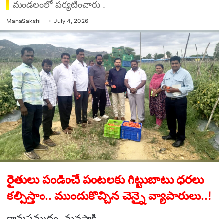
మండలంలో పర్యటించారు .
Send
ManaSakshi
July 4, 2026
an
email
రైతులు పండించే పంటలకు గిట్టుబాటు ధరలు
కల్పిస్తాం.. ముందుకొచ్చిన చెన్నై వ్యాపారులు..!
రామసముద్రం, మనసాక్షి