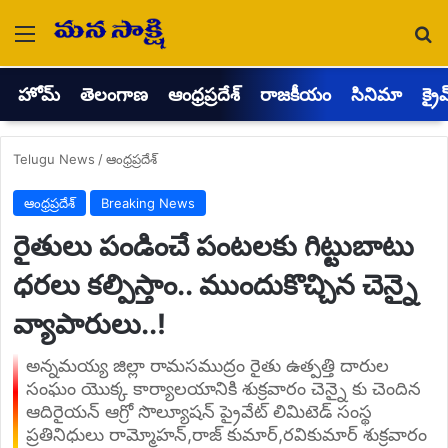
Menu
Se
హోమ్
తెలంగాణ
ఆంధ్రప్రదేశ్
రాజకీయం
సినిమా
క్రై
Telugu News
/
ఆంధ్రప్రదేశ్
ఆంధ్రప్రదేశ్
Breaking News
రైతులు పండించే పంటలకు గిట్టుబాటు
ధరలు కల్పిస్తాం.. ముందుకొచ్చిన చెన్నై
వ్యాపారులు..!
అన్నమయ్య జిల్లా రామసముద్రం రైతు ఉత్పత్తి దారుల
సంఘం యొక్క కార్యాలయానికి శుక్రవారం చెన్నై కు చెందిన
ఆదిరైయన్ ఆగ్రో సొల్యూషన్ ప్రైవేట్ లిమిటెడ్ సంస్థ
ప్రతినిధులు రామ్మోహన్,రాజ్ కుమార్,రవికుమార్ శుక్రవారం