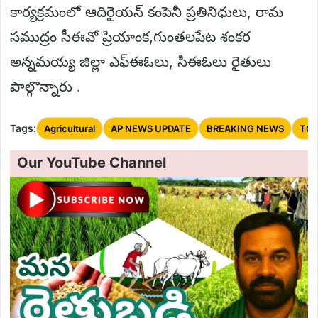
కార్యక్రమంలో ఆదిరైయన్ కంపెనీ ప్రతినిధులు, రామ
సముద్రం సీఈవో ప్రియాంక,గుంతలపేట శంకర
అన్నమయ్య జిల్లా ఎఫ్ఈఓలు, సిఈఓలు రైతులు
పాల్గొన్నారు .
Tags:
Agricultural
AP NEWS UPDATE
BREAKING NEWS
TOP
Our YouTube Channel