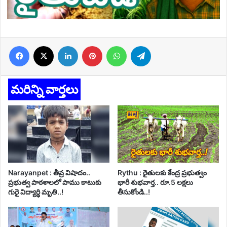
Facebook
X
LinkedIn
Pinterest
WhatsApp
Telegram
మరిన్ని వార్తలు
Narayanpet : తీవ్ర విషాదం..
Rythu : రైతులకు కేంద్ర ప్రభుత్వం
ప్రభుత్వ పాఠశాలలో పాము కాటుకు
భారీ శుభవార్త.. రూ.5 లక్షలు
గురై విద్యార్థి మృతి..!
తీసుకోండి..!