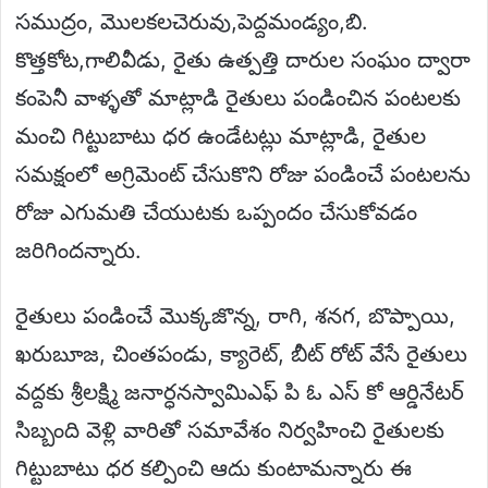
సముద్రం, మొలకలచెరువు,పెద్దమండ్యం,బి.
కొత్తకోట,గాలివీడు, రైతు ఉత్పత్తి దారుల సంఘం ద్వారా
కంపెనీ వాళ్ళతో మాట్లాడి రైతులు పండించిన పంటలకు
మంచి గిట్టుబాటు ధర ఉండేటట్లు మాట్లాడి, రైతుల
సమక్షంలో అగ్రిమెంట్ చేసుకొని రోజు పండించే పంటలను
రోజు ఎగుమతి చేయుటకు ఒప్పందం చేసుకోవడం
జరిగిందన్నారు.
రైతులు పండించే మొక్కజొన్న, రాగి, శనగ, బొప్పాయి,
ఖరుబూజ, చింతపండు, క్యారెట్, బీట్ రోట్ వేసే రైతులు
వద్దకు శ్రీలక్ష్మి జనార్ధనస్వామిఎఫ్ పి ఓ ఎస్ కో ఆర్డినేటర్
సిబ్బంది వెళ్లి వారితో సమావేశం నిర్వహించి రైతులకు
గిట్టుబాటు ధర కల్పించి ఆదు కుంటామన్నారు ఈ