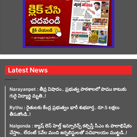
Latest News
Narayanpet : తీవ్ర విషాదం.. ప్రభుత్వ పాఠశాలలో పాము కాటుకు
గురై విద్యార్థి మృతి..!
Rythu : రైతులకు కేంద్ర ప్రభుత్వం భారీ శుభవార్త.. రూ.5 లక్షలు
తీసుకోండి..!
Nalgonda : క్యాష్ లెస్ హెల్త్ ఇన్సూరెన్స్ కల్పిస్తే సీఎం కు పాలాభిషేకం
చేస్తాం.. లేదంటే 5వేల మంది జర్నలిస్టులతో సచివాలయం ముట్టడి..!