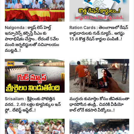
Nalgonda : క్యాష్ లెస్ హెల్త్
Ration Cards : తెలంగాణలో రేషన్
ఇన్సూరెన్స్ కల్పిస్తే సీఎం కు
కార్డుదారులకు గుడ్ న్యూస్.. ఆగస్టు
పాలాభిషేకం చేస్తాం.. లేదంటే 5వేల
15 న కొత్త రేషన్ కార్డుల పంపిణి..!
మంది జర్నలిస్టులతో సచివాలయం
ముట్టడి..!
Srisailam : శ్రీశైలంకు పోటెత్తిన
ముగ్గురు కుమార్తెల కోసం జీవితమంతా
వరద.. 2.49 లక్షల క్యూసెక్కుల ఇన్
ధారపోసిన తండ్రి.. చివరికి వీడియో
ఫ్లో.. లేటెస్ట్ అప్డేట్..!
కాల్ లోనే కడసారి వీడ్కోలు..!