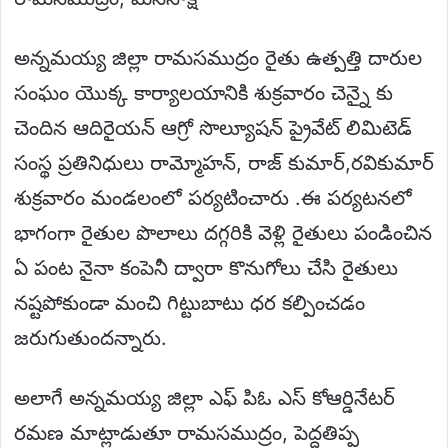
అన్నమయ్య జిల్లా రామసముద్రం రైతు ఉత్పత్తి దారుల
సంఘం యొక్క కార్యాలయానికి శుక్రవారం చెన్నై కు
చెందిన ఆదిరైయన్ ఆగ్రో సొల్యూషన్ ప్రైవేట్ లిమిటెడ్
సంస్థ ప్రతినిధులు రామ్మోహన్, రాజ్ కుమార్,రవికుమార్
శుక్రవారం మండలంలో పర్యటించారు .ఈ పర్యటనలో
భాగంగా రైతుల పొలాలు దగ్గరికి వెళ్లి రైతులు పండించిన
ఏ పంట నైనా కంపెనీ ద్వారా కొనుగోలు చేసి రైతులు
నష్టపోకుండా మంచి గిట్టుబాటు ధర కల్పించడం
జరుగుతుందన్నారు.
అలాగే అన్నమయ్య జిల్లా ఎఫ్ పిఓ ఎస్ కోఆర్డినేటర్
రమణ మాట్లాడుతూ రామసముద్రం, పెద్దతిప్ప