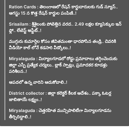
Ration Cards : తెలంగాణలో రేషన్ కార్డుదారులకు గుడ్ న్యూస్..
ఆగస్టు 15 న కొత్త రేషన్ కార్డుల పంపిణి..!
Srisailam : శ్రీశైలంకు పోటెత్తిన వరద.. 2.49 లక్షల క్యూసెక్కుల ఇన్
ఫ్లో.. లేటెస్ట్ అప్డేట్..!
ముగ్గురు కుమార్తెల కోసం జీవితమంతా ధారపోసిన తండ్రి.. చివరికి
వీడియో కాల్ లోనే కడసారి వీడ్కోలు..!
Miryalaguda : మిర్యాలగూడలో రోడ్డు ప్రమాదాలు తగ్గించెందుకు
జిల్లా ఎస్పీ ప్రత్యేక చర్యలు.. బ్లాక్ స్పాట్లు, ప్రమాదకర కూడళ్లు
పరిశీలన..!
ఆపదలో ఉన్న వారిని ఆదుకోవాలి..!
District collector : జిల్లా కలెక్టర్ కీలక ఆదేశం.. పక్కా ఓటర్ల
జాబితాయే లక్ష్యం..!
Miryalaguda : చెత్తరహిత మున్సిపాలిటీగా మిర్యాలగూడను
తీర్చిదిద్దాలి..!