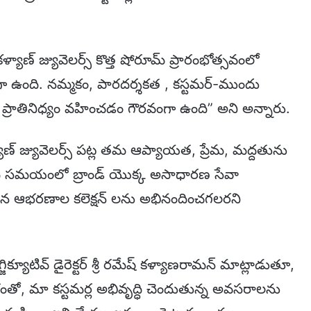
యాణ్ జ్యువెలర్స్ కొత్త షోరూమ్‌ ప్రారంభోత్సవంలో
 ఉంది. నమ్మకం, పారదర్శకత , కస్టమర్-ముందు
కు ప్రాతినిధ్యం వహించడం గౌరవంగా ఉంది” అని అన్నారు.
్ జ్యువెలర్స్‌ పట్ల తమ ఆప్యాయత, ప్రేమ, మద్దతును
అదే సమయంలో బ్రాండ్ యొక్క అసాధారణ సేవా
ుతమైన ఆభరణాల కలెక్షన్ లను అభినందించగలరని
్జిక్యూటివ్ డైరెక్టర్ శ్రీ రమేష్ కళ్యాణరామన్ మాట్లాడుతూ,
భంతో, మా కస్టమర్ల అభివృద్ధి చెందుతున్న అవసరాలను