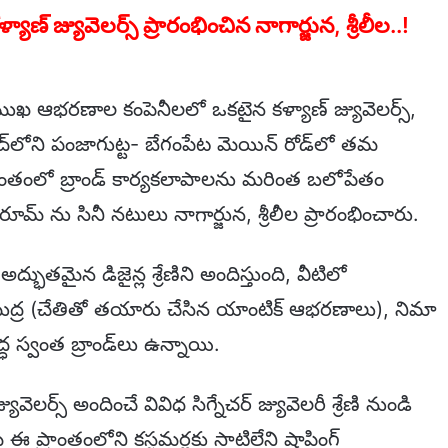
 జ్యువెలర్స్ ప్రారంభించిన నాగార్జున, శ్రీలీల..!
ముఖ ఆభరణాల కంపెనీలలో ఒకటైన కళ్యాణ్ జ్యువెలర్స్,
ద్‌లోని పంజాగుట్ట- బేగంపేట మెయిన్ రోడ్‌లో తమ
ప్రాంతంలో బ్రాండ్ కార్యకలాపాలను మరింత బలోపేతం
మ్ ను సినీ నటులు నాగార్జున, శ్రీలీల ప్రారంభించారు.
ద్భుతమైన డిజైన్ల శ్రేణిని అందిస్తుంది, వీటిలో
ుద్ర (చేతితో తయారు చేసిన యాంటిక్ ఆభరణాలు), నిమా
్ధ స్వంత బ్రాండ్‌లు ఉన్నాయి.
్స్ అందించే వివిధ సిగ్నేచర్ జ్యువెలరీ శ్రేణి నుండి
మ్‌ ఈ ప్రాంతంలోని కస్టమర్లకు సాటిలేని షాపింగ్