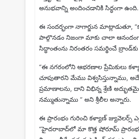
అనుభవాన్ని అందించడానికి సిద్ధంగా ఉంది.
ఈ సందర్భంగా నాగార్జున మాట్లాడుతూ, “కళ్
పాల్గొనడం నిజంగా మాకు చాలా ఆనందంగా
సిద్ధాంతంను నిరంతరం సమర్థించే బ్రాండ్‌
“ఈ నగరంలోని ఆభరణాల ప్రేమికులు కళ్యాణ
చూపుతారని మేము విశ్వసిస్తున్నాము, 
ప్రమాణాలను, దాని విభిన్న శ్రేణి అద్భ
నమ్ముతున్నాము ” అని శ్రీలీల అన్నారు.
ఈ ప్రారంభం గురించి కళ్యాణ్ జ్యువెలర్స్ ఎగ
“హైదరాబాద్‌లో మా కొత్త షోరూమ్ ప్రారం