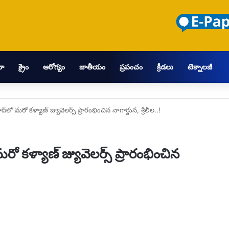
మా
క్రైం
ఆరోగ్యం
జాతీయం
ప్రపంచం
క్రీడలు
టెక్నాలజీ
ో మరో కళ్యాణ్ జ్యువెలర్స్ ప్రారంభించిన నాగార్జున, శ్రీలీల..!
కళ్యాణ్ జ్యువెలర్స్ ప్రారంభించిన