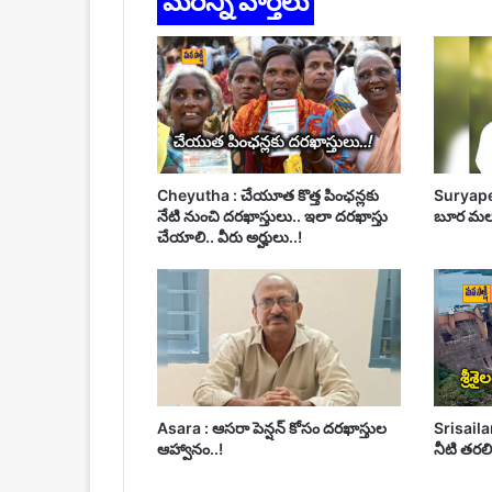
మరిన్ని వార్తలు
Cheyutha : చేయూత కొత్త పింఛన్లకు
Suryapet 
నేటి నుంచి దరఖాస్తులు.. ఇలా దరఖాస్తు
బూర మల్స
చేయాలి.. వీరు అర్హులు..!
Asara : ఆసరా పెన్షన్ కోసం దరఖాస్తుల
Srisailam
ఆహ్వానం..!
నీటి తరలిం