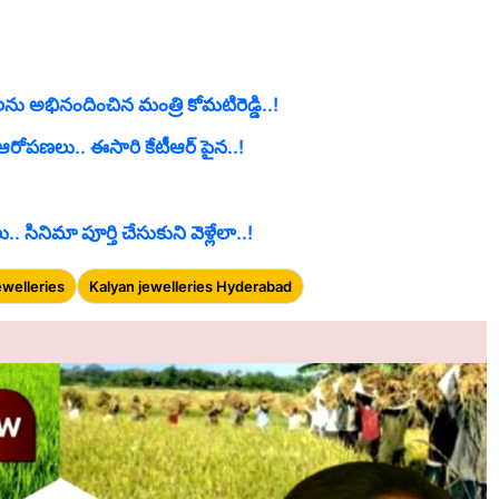
 అభినందించిన మంత్రి కోమటిరెడ్డి..!
రోపణలు.. ఈసారి కేటీఆర్ పైన..!
. సినిమా పూర్తి చేసుకుని వెళ్లేలా..!
ewelleries
Kalyan jewelleries Hyderabad