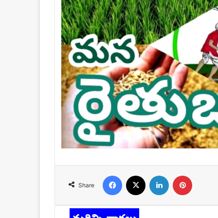
Facebook
X
LinkedIn
Pinteres
Share