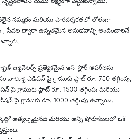
ి సృష్టించాలని మేము లక్ష్యంగా పెట్టుకున్నాము.
ిలువలైన నమ్మకం మరియు పారదర్శకతలో లోతుగా
 , సేవల ద్వారా ఉన్నతమైన అనుభవాన్ని అందించాలనే
అన్నారు.
ాణ్ జ్యువెలర్స్ ప్రత్యేకమైన ఇన్-స్టోర్ ఆఫర్‌లను
 వాల్యూ ఎడిషన్ పై గ్రాముకు ఫ్లాట్ రూ. 750 తగ్గింపు,
న్ పై గ్రాముకు ఫ్లాట్ రూ. 1500 తగ్గింపు మరియు
న్ పై గ్రాముకు రూ. 1000 తగ్గింపు ఉన్నాయి.
, మార్కెట్లో అత్యల్పమైనది మరియు అన్ని షోరూమ్‌లలో ఒకే
స్తుంది.