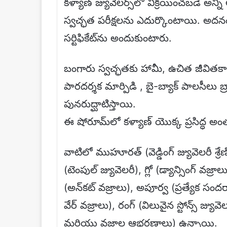
కళ్యాణ్ జ్యువెలర్స్‌లో విక్రయించబడే 
స్వచ్ఛత పరీక్షలను ఎదుర్కొంటాయి. అదనంగా,
సర్టిఫికేట్‌ను అందుకుంటారు.
బంగారు స్వచ్ఛతకు హామీ, ఉచిత జీవితక
పారదర్శక మార్పిడి , బై-బ్యాక్ పాలసీల
పునరుద్ఘాటిస్తాయి.
ఈ షోరూమ్‌లో కళ్యాణ్ యొక్క ప్రసిద్ధ అంత
వాటిలో ముహూరత్ (వెడ్డింగ్ జ్యువెలరీ శ్రేణి)
(టెంపుల్ జ్యువెలరీ), గ్లో (డ్యాన్సింగ్ వ
(అన్‌కట్ వజ్రాలు), అపూర్వ (ప్రత్యేక సందర
వేర్ వజ్రాలు), రంగ్ (విలువైన స్టోన్స్ జ
మరియు వజ్రాల ఆభరణాలు) ఉన్నాయి.