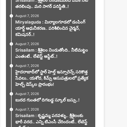
Srisailam : శ్రీశైలం నిండకముందే ఏపీకి నీటి
తరలింపు.. మరి సాగర్ పరిస్థితి..!
August 7, 2026
Miryalaguda : మిర్యాలగూడలో డంపింగ్
యార్డ్ ఆధునీకరణ.. పరిశీలించిన చైర్మన్,
కమిషనర్..!
August 7, 2026
Srisailam : శ్రీశైలం నిండుతోంది.. నీటిమట్టం
ఎంతంటే.. లేటెస్ట్ అప్డేట్..!
August 7, 2026
హైదరాబాద్‌లో స్టార్ హెల్త్ ఇన్సూరెన్స్ సరికొత్త
సేవలు.. యశోద, కిమ్స్ ఆసుపత్రులలో ప్రత్యేక
హెల్ప్ డెస్క్‌ల ప్రారంభం!
August 7, 2026
బురద గుంతలో దిగబడ్డ స్కూల్ బస్సు..!
August 7, 2026
Srisailam : కృష్ణమ్మ పరవళ్ళు.. శ్రీశైలంకు
భారీ వరద.. ఎన్ని టిఎంసీ చేరిందంటే.. లేటెస్ట్