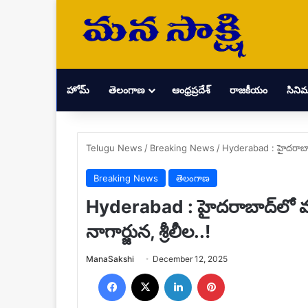
హోమ్
తెలంగాణ
ఆంధ్రప్రదేశ్
రాజకీయం
సిని
Telugu News
/
Breaking News
/
Hyderabad : హైదరాబాద్‌ల
Breaking News
తెలంగాణ
Hyderabad : హైదరాబాద్‌లో మరో 
నాగార్జున, శ్రీలీల..!
Send
ManaSakshi
December 12, 2025
an
Facebook
X
LinkedIn
Pinterest
email