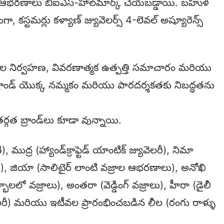
అన్ని ఆభరణాలు బిఐఎస్-హాల్‌మార్క్ చేయబడ్డాయి. బహుళ
 కస్టమర్లు కళ్యాణ్ జ్యువెలర్స్ 4-లెవల్ అష్యూరెన్స్
ాల నిర్వహణ, వివరణాత్మక ఉత్పత్తి సమాచారం మరియు
ు బ్రాండ్ యొక్క నమ్మకం మరియు పారదర్శకతకు నిబద్ధతను
ర్గత బ్రాండ్‌లు కూడా వున్నాయి.
, ముద్ర (హ్యాండ్‌క్రాఫ్టెడ్ యాంటిక్ జ్యువెలరీ), నిమా
జ్రాలు), జియా (సాలిటైర్ లాంటి వజ్రాల ఆభరణాలు), అనోఖి
్భాలలో వజ్రాలు), అంతరా (వెడ్డింగ్ వజ్రాలు), హీరా (డైలీ
్యువెలరీ) మరియు ఇటీవల ప్రారంభించబడిన లీల (రంగు రాళ్ళు