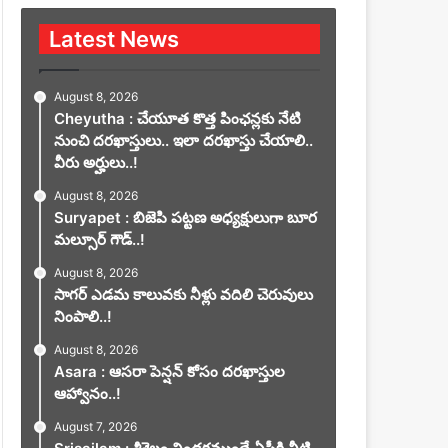
Latest News
August 8, 2026
Cheyutha : చేయూత కొత్త పింఛన్లకు నేటి
నుంచి దరఖాస్తులు.. ఇలా దరఖాస్తు చేయాలి..
వీరు అర్హులు..!
August 8, 2026
Suryapet : బిజెపి పట్టణ అధ్యక్షులుగా బూర
మల్సూర్ గౌడ్..!
August 8, 2026
సాగర్ ఎడమ కాలువకు నీళ్లు వదిలి చెరువులు
నింపాలి..!
August 8, 2026
Asara : ఆసరా పెన్షన్ కోసం దరఖాస్తుల
ఆహ్వానం..!
August 7, 2026