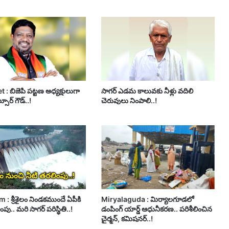
: బిజెపి పట్టణ అధ్యక్షులుగా
సాగర్ ఎడమ కాలువకు నీళ్లు వదిలి
ూర్ గౌడ్..!
చెరువులు నింపాలి..!
 : శ్రీశైలం నిండకముందే ఏపీకి
Miryalaguda : మిర్యాలగూడలో
పు.. మరి సాగర్ పరిస్థితి..!
డంపింగ్ యార్డ్ ఆధునీకరణ.. పరిశీలించిన
చైర్మన్, కమిషనర్..!