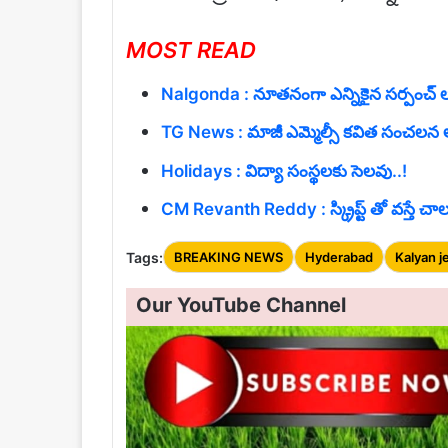
MOST READ
Nalgonda : నూతనంగా ఎన్నికైన సర్పంచ్ లను
TG News : మాజీ ఎమ్మెల్సీ కవిత సంచలన ఆ
Holidays : విద్యా సంస్థలకు సెలవు..!
CM Revanth Reddy : స్క్రిప్ట్ తో వస్తే చాలు.
Tags:
BREAKING NEWS
Hyderabad
Kalyan j
Our YouTube Channel