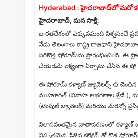
Hyderabad : హైదరాబాద్‌లో మరో కళ్యాణ్
హైదరాబాద్, మన సాక్షి:
భారతదేశంలో ఎక్కువమంది విశ్వసించే ప్ర
నేడు తెలంగాణ రాష్ట్ర రాజధాని హైదరాబా
సరికొత్త షోరూమ్‌ను ప్రారంభించింది. ఈ 
చేయడమే లక్ష్యంగా ఏర్పాటు చేసిన ఈ షో రూ
ఈ షోరూమ్ కళ్యాణ్ జ్యువెలర్స్ కు చెందిన అ
ముహూరత్ (వివాహ ఆభరణాల శ్రేణి ), మ
(టెంపుల్ జ్యువెలరీ) మరియు మరెన్నో ప్రసిద
విలాసవంతమైన వాతావరణంలో కళ్యాణ్ జ్యువెలర
విస్తృతమైన డిజైన్ల కలెక్షన్ తో కొత్త షోరూ