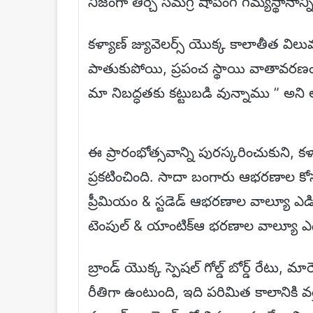
నిజంగా తీర్చే సమగ్ర షాపింగ్ గమ్యస్థానాన్న
కళ్యాణ్ జ్యువెలర్స్ యొక్క కాలాతీత వ
పాతుకుపోయి, ప్రపంచ స్థాయి వాతావరణం
మా నిబద్ధతకు కట్టుబడి వున్నాము ” అని 
ఈ ప్రారంభోత్సవాన్ని పురస్కరించుకుని, కళ్య
ప్రకటించింది. సాదా బంగారు ఆభరణాల కోసం
ప్రీమియం & స్టడెడ్ ఆభరణాల వాల్యూ ఎడిష
టెంపుల్ & యాంటిక్ఆ భరణాల వాల్యూ ఎడిష
బ్రాండ్ యొక్క స్పెషల్ గోల్డ్ బోర్డ్ రేటు
రీతిగా ఉంటుంది, ఇది పరిమిత కాలానికి వర్తి