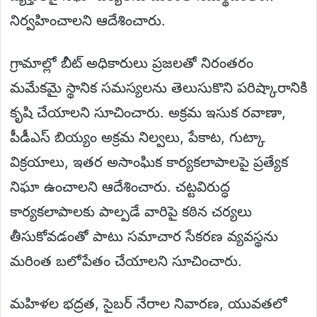
నిర్వహించాలని ఆదేశించారు.
గ్రామాల్లో బీట్ అధికారులు ప్రజలతో నిరంతరం
మమేకమై స్థానిక సమస్యలను తెలుసుకొని పరిష్కారానికి
కృషి చేయాలని సూచించారు. అక్రమ ఇసుక రవాణా,
పీడీఎస్ బియ్యం అక్రమ నిల్వలు, పేకాట, గుట్కా
విక్రయాలు, ఇతర అసాంఘిక కార్యకలాపాలపై ప్రత్యేక
నిఘా ఉంచాలని ఆదేశించారు. చట్టవిరుద్ధ
కార్యకలాపాలకు పాల్పడే వారిపై కఠిన చర్యలు
తీసుకోవడంతో పాటు సమాచార సేకరణ వ్యవస్థను
మరింత బలోపేతం చేయాలని సూచించారు.
మహిళల భద్రత, సైబర్ నేరాల నివారణ, యువతలో