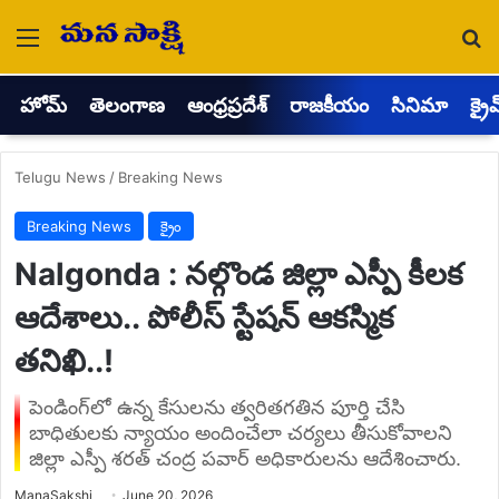
Menu
Se
హోమ్
తెలంగాణ
ఆంధ్రప్రదేశ్
రాజకీయం
సినిమా
క్రై
Telugu News
/
Breaking News
Breaking News
క్రైం
Nalgonda : నల్గొండ జిల్లా ఎస్పీ కీలక
ఆదేశాలు.. పోలీస్ స్టేషన్ ఆకస్మిక
తనిఖి..!
పెండింగ్‌లో ఉన్న కేసులను త్వరితగతిన పూర్తి చేసి
బాధితులకు న్యాయం అందించేలా చర్యలు తీసుకోవాలని
జిల్లా ఎస్పీ శరత్ చంద్ర పవార్ అధికారులను ఆదేశించారు.
Send
ManaSakshi
June 20, 2026