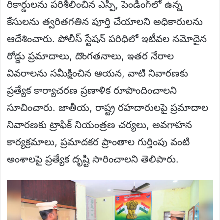
రికార్డులను పరిశీలించిన ఎస్పీ, పెండింగ్‌లో ఉన్న
కేసులను త్వరితగతిన పూర్తి చేయాలని అధికారులను
ఆదేశించారు. పోలీస్ స్టేషన్ పరిధిలో ఇటీవల నమోదైన
రోడ్డు ప్రమాదాలు, దొంగతనాలు, ఇతర నేరాల
వివరాలను సమీక్షించిన ఆయన, వాటి నివారణకు
ప్రత్యేక కార్యాచరణ ప్రణాళిక రూపొందించాలని
సూచించారు. జాతీయ, రాష్ట్ర రహదారులపై ప్రమాదాల
నివారణకు ట్రాఫిక్ నియంత్రణ చర్యలు, అవగాహన
కార్యక్రమాలు, ప్రమాదకర ప్రాంతాల గుర్తింపు వంటి
అంశాలపై ప్రత్యేక దృష్టి సారించాలని తెలిపారు.