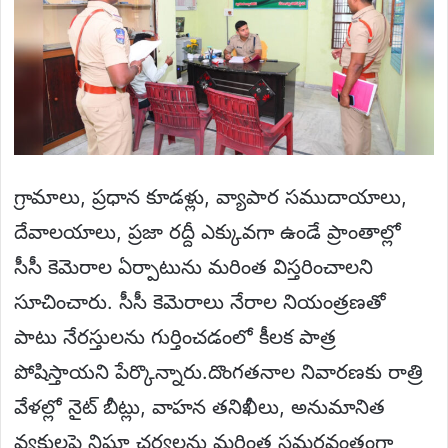
గ్రామాలు, ప్రధాన కూడళ్లు, వ్యాపార సముదాయాలు,
దేవాలయాలు, ప్రజా రద్దీ ఎక్కువగా ఉండే ప్రాంతాల్లో
సీసీ కెమెరాల ఏర్పాటును మరింత విస్తరించాలని
సూచించారు. సీసీ కెమెరాలు నేరాల నియంత్రణతో
పాటు నేరస్తులను గుర్తించడంలో కీలక పాత్ర
పోషిస్తాయని పేర్కొన్నారు.దొంగతనాల నివారణకు రాత్రి
వేళల్లో నైట్ బీట్లు, వాహన తనిఖీలు, అనుమానిత
వ్యక్తులపై నిఘా చర్యలను మరింత సమర్థవంతంగా