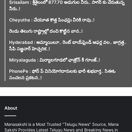
Srisailam : శ్రీశైలంలో 877.70 అడుగుల నీరు.. సాగర్ కు చేరుతున్న
నీరు..!
Cheyutha : చేయూత కొత్త పింఛన్లు వీరికి రావు..!
రెండు తెలుగు రాష్ట్రాల్లో దంచి కొట్టిన వాన..!
Hyderabad : అమ్మాయిలూ.. రెంట్ బాయ్‌ఫ్రెండ్ ఆఫర్ల వల.. జాగ్రత్త..
సీపి సజ్జనార్ హెచ్చరిక..!
Miryalaguda : మిర్యాలగూడలో ఛాత్రోన్ కీ గూంజ్..!
PhonePe : ఫోన్ పే వినియోగదారులకు భారీ శుభవార్త.. సిఈఓ
సంచలన ప్రకటన..!
About
Manasakshi is a Most Trusted "Telugu News" Source, Mana
Sakshi Provides Latest Telugu News and Breaking News in