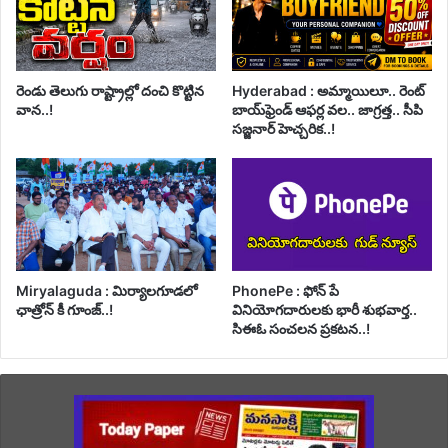
రెండు తెలుగు రాష్ట్రాల్లో దంచి కొట్టిన
Hyderabad : అమ్మాయిలూ.. రెంట్
వాన..!
బాయ్‌ఫ్రెండ్ ఆఫర్ల వల.. జాగ్రత్త.. సీపి
సజ్జనార్ హెచ్చరిక..!
Miryalaguda : మిర్యాలగూడలో
PhonePe : ఫోన్ పే
ఛాత్రోన్ కీ గూంజ్..!
వినియోగదారులకు భారీ శుభవార్త..
సిఈఓ సంచలన ప్రకటన..!