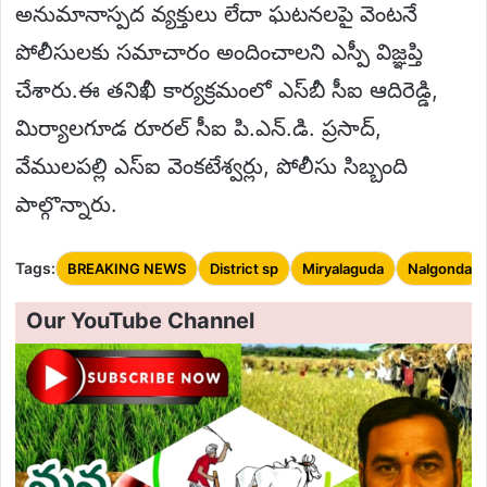
అనుమానాస్పద వ్యక్తులు లేదా ఘటనలపై వెంటనే
పోలీసులకు సమాచారం అందించాలని ఎస్పీ విజ్ఞప్తి
చేశారు.ఈ తనిఖీ కార్యక్రమంలో ఎస్‌బీ సీఐ ఆదిరెడ్డి,
మిర్యాలగూడ రూరల్ సీఐ పి.ఎన్.డి. ప్రసాద్,
వేములపల్లి ఎస్‌ఐ వెంకటేశ్వర్లు, పోలీసు సిబ్బంది
పాల్గొన్నారు.
Tags:
BREAKING NEWS
District sp
Miryalaguda
Nalgonda
Our YouTube Channel