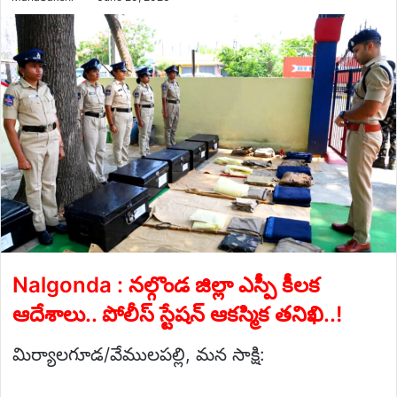
an
email
Nalgonda : నల్గొండ జిల్లా ఎస్పీ కీలక
ఆదేశాలు.. పోలీస్ స్టేషన్ ఆకస్మిక తనిఖి..!
మిర్యాలగూడ/వేములపల్లి, మన సాక్షి: