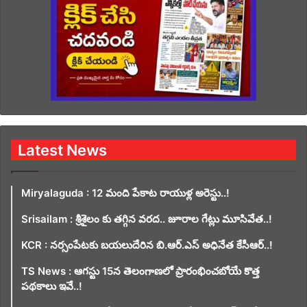
Latest News
Miryalaguda : 12 మంది పేకాట రాయుళ్ల అరెస్టు..!
Srisailam : శ్రీశైలం కు తగ్గిన వరద.. జూరాల గేట్లు మూసివేత..!
KCR : నర్సంపేటకు బయలుదేరిన బి.ఆర్.ఎస్ అధినేత కేసీఆర్..!
TS News : ఆగస్టు 15న తెలంగాణలో ప్రారంభించబోయే కొత్త
పథకాలు ఇవే..!