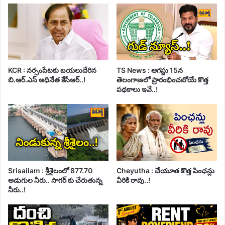
KCR : నర్సంపేటకు బయలుదేరిన
TS News : ఆగస్టు 15న
బి.ఆర్.ఎస్ అధినేత కేసీఆర్..!
తెలంగాణలో ప్రారంభించబోయే కొత్త
పథకాలు ఇవే..!
Srisailam : శ్రీశైలంలో 877.70
Cheyutha : చేయూత కొత్త పింఛన్లు
అడుగుల నీరు.. సాగర్ కు చేరుతున్న
వీరికి రావు..!
నీరు..!