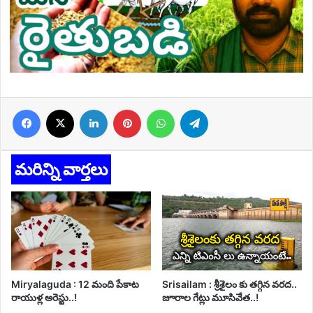
Facebook
X
LinkedIn
Pinterest
WhatsApp
Telegram
మరిన్ని వార్తలు
Miryalaguda : 12 మంది పేకాట
Srisailam : శ్రీశైలం కు తగ్గిన వరద..
రాయుళ్ల అరెస్టు..!
జూరాల గేట్లు మూసివేత..!