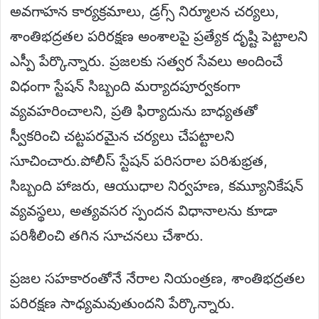
అవగాహన కార్యక్రమాలు, డ్రగ్స్ నిర్మూలన చర్యలు,
శాంతిభద్రతల పరిరక్షణ అంశాలపై ప్రత్యేక దృష్టి పెట్టాలని
ఎస్పీ పేర్కొన్నారు. ప్రజలకు సత్వర సేవలు అందించే
విధంగా స్టేషన్ సిబ్బంది మర్యాదపూర్వకంగా
వ్యవహరించాలని, ప్రతి ఫిర్యాదును బాధ్యతతో
స్వీకరించి చట్టపరమైన చర్యలు చేపట్టాలని
సూచించారు.పోలీస్ స్టేషన్ పరిసరాల పరిశుభ్రత,
సిబ్బంది హాజరు, ఆయుధాల నిర్వహణ, కమ్యూనికేషన్
వ్యవస్థలు, అత్యవసర స్పందన విధానాలను కూడా
పరిశీలించి తగిన సూచనలు చేశారు.
ప్రజల సహకారంతోనే నేరాల నియంత్రణ, శాంతిభద్రతల
పరిరక్షణ సాధ్యమవుతుందని పేర్కొన్నారు.