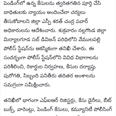
పెండింగ్‌లో ఉన్న కేసులను త్వరితగతిన పూర్తి చేసి
బాధితులకు న్యాయం అందించేలా చర్యలు
తీసుకోవాలని జిల్లా ఎస్పీ శరత్ చంద్ర పవార్
అధికారులను ఆదేశించారు. శుక్రవారం నల్లగొండ జిల్లా
మిర్యాలగూడ సబ్ డివిజన్ పరిధిలోని వేములపల్లి
పోలీస్ స్టేషన్‌ను ఆకస్మికంగా తనిఖీ చేశారు. ఈ
సందర్భంగా పోలీస్ స్టేషన్‌లోని వివిధ విభాగాలను
పరిశీలించి, రికార్డుల నిర్వహణ, కేసుల దర్యాప్తు
పురోగతి, సిబ్బంది పనితీరు తదితర అంశాలను
సమగ్రంగా సమీక్షించారు.
తనిఖీలో భాగంగా ఎఫ్‌ఐఆర్ రిజిస్టర్లు, కేసు డైరీలు, బీట్
బుక్స్, వారెంట్లు, పెండింగ్ కేసులు, కమ్యూనిటీ పోలీసింగ్