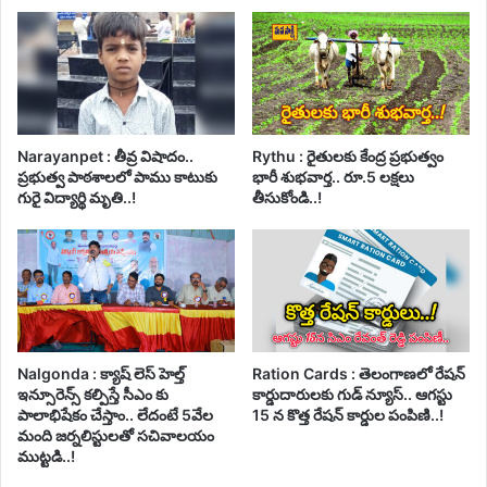
Narayanpet : తీవ్ర విషాదం..
Rythu : రైతులకు కేంద్ర ప్రభుత్వం
ప్రభుత్వ పాఠశాలలో పాము కాటుకు
భారీ శుభవార్త.. రూ.5 లక్షలు
గురై విద్యార్థి మృతి..!
తీసుకోండి..!
Nalgonda : క్యాష్ లెస్ హెల్త్
Ration Cards : తెలంగాణలో రేషన్
ఇన్సూరెన్స్ కల్పిస్తే సీఎం కు
కార్డుదారులకు గుడ్ న్యూస్.. ఆగస్టు
పాలాభిషేకం చేస్తాం.. లేదంటే 5వేల
15 న కొత్త రేషన్ కార్డుల పంపిణి..!
మంది జర్నలిస్టులతో సచివాలయం
ముట్టడి..!