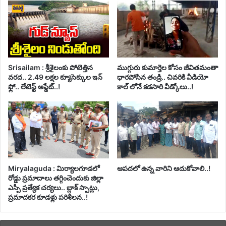
Srisailam : శ్రీశైలంకు పోటెత్తిన
ముగ్గురు కుమార్తెల కోసం జీవితమంతా
వరద.. 2.49 లక్షల క్యూసెక్కుల ఇన్
ధారపోసిన తండ్రి.. చివరికి వీడియో
ఫ్లో.. లేటెస్ట్ అప్డేట్..!
కాల్ లోనే కడసారి వీడ్కోలు..!
Miryalaguda : మిర్యాలగూడలో
ఆపదలో ఉన్న వారిని ఆదుకోవాలి..!
రోడ్డు ప్రమాదాలు తగ్గించెందుకు జిల్లా
ఎస్పీ ప్రత్యేక చర్యలు.. బ్లాక్ స్పాట్లు,
ప్రమాదకర కూడళ్లు పరిశీలన..!