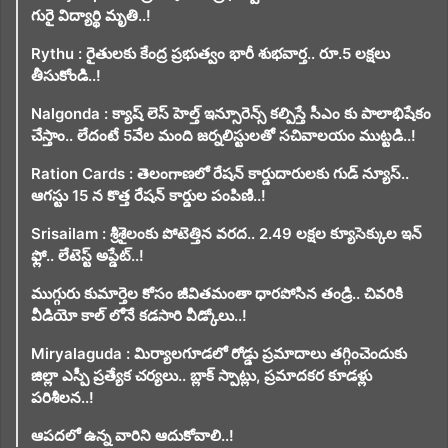
గురై విద్యార్థి మృతి..!
Rythu : రైతులకు కేంద్ర ప్రభుత్వం భారీ శుభవార్త.. రూ.5 లక్షలు
తీసుకోండి..!
Nalgonda : క్యాష్ లెస్ హెల్త్ ఇన్సూరెన్స్ కల్పిస్తే సీఎం కు పాలాభిషేకం
చేస్తాం.. లేదంటే 5వేల మంది జర్నలిస్టులతో సచివాలయం ముట్టడి..!
Ration Cards : తెలంగాణలో రేషన్ కార్డుదారులకు గుడ్ న్యూస్..
ఆగస్టు 15 న కొత్త రేషన్ కార్డుల పంపిణి..!
Srisailam : శ్రీశైలంకు పోటెత్తిన వరద.. 2.49 లక్షల క్యూసెక్కుల ఇన్
ఫ్లో.. లేటెస్ట్ అప్డేట్..!
ముగ్గురు కుమార్తెల కోసం జీవితమంతా ధారపోసిన తండ్రి.. చివరికి
వీడియో కాల్ లోనే కడసారి వీడ్కోలు..!
Miryalaguda : మిర్యాలగూడలో రోడ్డు ప్రమాదాలు తగ్గించెందుకు
జిల్లా ఎస్పీ ప్రత్యేక చర్యలు.. బ్లాక్ స్పాట్లు, ప్రమాదకర కూడళ్లు
పరిశీలన..!
ఆపదలో ఉన్న వారిని ఆదుకోవాలి..!