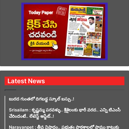
Latest News
బురద గుంతలో దిగబడ్డ స్కూల్ బస్సు..!
Srisailam : కృష్ణమ్మ పరవళ్ళు.. శ్రీశైలంకు భారీ వరద.. ఎన్ని టిఎంసీ
చేరిందంటే.. లేటెస్ట్ అప్డేట్..!
Narayanpet : తీవ్ర విషాదం.. ప్రభుత్వ పాఠశాలలో పాము కాటుకు