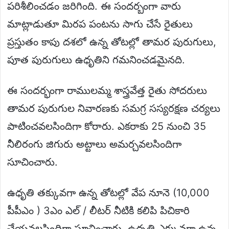
పరిశీలించడం జరిగింది. ఈ సందర్బంగా వారు
మాట్లాడుతూ మిరప పంటను సాగు చేసే రైతులు
ప్రస్తుతం కాపు దశలో ఉన్న తోటల్లో తామర పురుగులు,
పూత పురుగులు ఉధృతిని గమనించడమైనది.
ఈ సందర్భంగా రాములమ్మ శాస్త్రవేత్త రైతు సోదరులు
తామర పురుగుల నివారణకు సమగ్ర సస్యరక్షణ చర్యలు
పాటించవలసిందిగా కోరారు. ఎకరాకు 25 నుంచి 35
నీలిరంగు జిగురు అట్టాలు అమర్చవలసిందిగా
సూచించారు.
ఉధృతి తక్కువగా ఉన్న తోటల్లో వేప నూనె (10,000
పీపీఎం ) 3ఎం ఎల్ / లీటర్ నీటికి కలిపి పిచికారి
చేయవలసిందిగా సూచించారు. ఉధృతి ఎక్కువగా ఉన్న