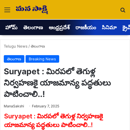
Menu
Se
హోమ్
తెలంగాణ
ఆంధ్రప్రదేశ్
రాజకీయం
సినిమా
క్రై
Telugu News
/
తెలంగాణ
తెలంగాణ
Breaking News
Suryapet : మిరపలో తెగుళ్ల
నిర్వహణకై యాజమాన్య పద్ధతులు
పాటించాలి..!
Send
ManaSakshi
February 7, 2025
an
email
Suryapet : మిరపలో తెగుళ్ల నిర్వహణకై
యాజమాన్య పద్ధతులు పాటించాలి..!