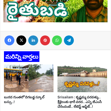
Facebook
X
LinkedIn
Pinterest
WhatsApp
Telegram
మరిన్ని వార్తలు
బురద గుంతలో దిగబడ్డ స్కూల్
Srisailam : కృష్ణమ్మ పరవళ్ళు..
బస్సు..!
శ్రీశైలంకు భారీ వరద.. ఎన్ని టిఎంసీ
చేరిందంటే.. లేటెస్ట్ అప్డేట్..!