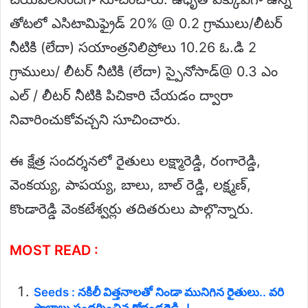
తోటలో ఎసిటామిఫ్రైడ్ 20% @ 0.2 గ్రాములు/లీటర్
నీటికి (లేదా) సయాంత్రనిలిప్రోలు 10.26 ఓ.డి 2
గ్రాములు/ లీటర్ నీటికి (లేదా) స్పైనోసాడ్@ 0.3 ఎం
ఎల్ / లీటర్ నీటికి పిచికారి చేయడం ద్వారా
నివారించుకోవచ్చని సూచించారు.
ఈ క్షేత్ర సందర్శనలో రైతులు లక్ష్మారెడ్డి, రంగారెడ్డి,
వెంకయ్య, పాపయ్య, బాలు, బాల్ రెడ్డి, లక్ష్మణ్,
కొండారెడ్డి వెంకటేశ్వర్లు తదితరులు పాల్గొన్నారు.
MOST READ :
Seeds : నకిలీ విత్తనాలతో నిండా మునిగిన రైతులు.. వరి
పొలాలు సందర్శించిన కోదండరెడ్డి..!