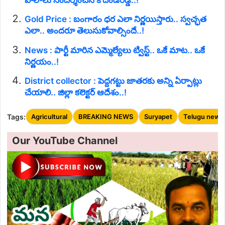
Gold Price : బంగారం ధర ఎలా నిర్ణయిస్తారు.. స్వచ్ఛత
ఎలా.. అందరూ తెలుసుకోవాల్సిందే..!
News : పార్టీ మారిన ఎమ్మెల్యేలు ట్విస్ట్.. ఒకే మాట.. ఒకే
నిర్ణయం..!
District collector : పెద్దగట్టు జాతరకు అన్ని ఏర్పాట్లు
చేయాలి.. జిల్లా కలెక్టర్ ఆదేశం..!
Tags:
Agricultural
BREAKING NEWS
Suryapet
Telugu news
Our YouTube Channel