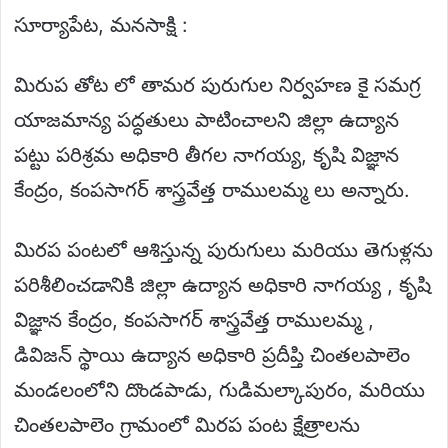
సూర్యాపేట, మనసాక్షి :
మిరుప తోట లో తామర పురుగుల నిర్వహణ కై సమగ్ర
యాజమాన్య పద్ధతులు పాటించాలని జిల్లా ఉద్యాన
పట్టు పరిశ్రమ అధికారి తీగల నాగయ్య, కృషి విజ్ఞాన
కేంద్రం, కంపసాగర్ శాస్త్రవేత్త రాములమ్మ లు అన్నారు.
మిరప పంటలో ఆశిస్తున్న పురుగులు మరియు తెగుళ్లను
పరిశీలించడానికి జిల్లా ఉద్యాన అధికారి నాగయ్య , కృషి
విజ్ఞాన కేంద్రం, కంపసాగర్ శాస్త్రవేత్త రాములమ్మ ,
డివిజన్ స్థాయి ఉద్యాన అధికారి ప్రదీప్తి చింతలపాలెం
మండలంలోని దొండపాడు, గుడిమల్కాపురం, మరియు
చింతలపాలెం గ్రామంలో మిరప పంట క్షేత్రాలను