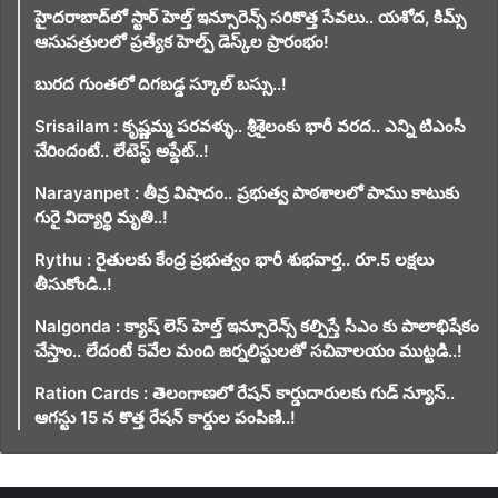
హైదరాబాద్‌లో స్టార్ హెల్త్ ఇన్సూరెన్స్ సరికొత్త సేవలు.. యశోద, కిమ్స్
ఆసుపత్రులలో ప్రత్యేక హెల్ప్ డెస్క్‌ల ప్రారంభం!
బురద గుంతలో దిగబడ్డ స్కూల్ బస్సు..!
Srisailam : కృష్ణమ్మ పరవళ్ళు.. శ్రీశైలంకు భారీ వరద.. ఎన్ని టిఎంసీ
చేరిందంటే.. లేటెస్ట్ అప్డేట్..!
Narayanpet : తీవ్ర విషాదం.. ప్రభుత్వ పాఠశాలలో పాము కాటుకు
గురై విద్యార్థి మృతి..!
Rythu : రైతులకు కేంద్ర ప్రభుత్వం భారీ శుభవార్త.. రూ.5 లక్షలు
తీసుకోండి..!
Nalgonda : క్యాష్ లెస్ హెల్త్ ఇన్సూరెన్స్ కల్పిస్తే సీఎం కు పాలాభిషేకం
చేస్తాం.. లేదంటే 5వేల మంది జర్నలిస్టులతో సచివాలయం ముట్టడి..!
Ration Cards : తెలంగాణలో రేషన్ కార్డుదారులకు గుడ్ న్యూస్..
ఆగస్టు 15 న కొత్త రేషన్ కార్డుల పంపిణి..!