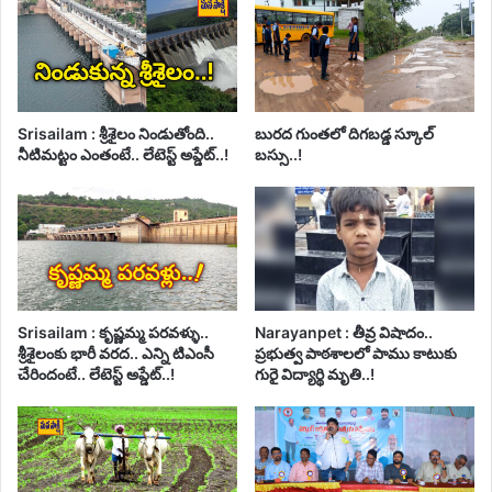
Srisailam : శ్రీశైలం నిండుతోంది..
బురద గుంతలో దిగబడ్డ స్కూల్
నీటిమట్టం ఎంతంటే.. లేటెస్ట్ అప్డేట్..!
బస్సు..!
Srisailam : కృష్ణమ్మ పరవళ్ళు..
Narayanpet : తీవ్ర విషాదం..
శ్రీశైలంకు భారీ వరద.. ఎన్ని టిఎంసీ
ప్రభుత్వ పాఠశాలలో పాము కాటుకు
చేరిందంటే.. లేటెస్ట్ అప్డేట్..!
గురై విద్యార్థి మృతి..!