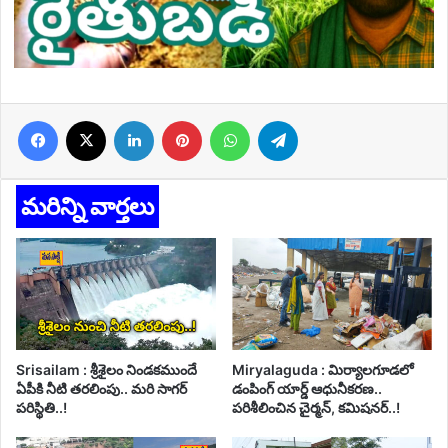
Facebook
X
LinkedIn
Pinterest
WhatsApp
Telegram
మరిన్ని వార్తలు
Srisailam : శ్రీశైలం నిండకముందే
Miryalaguda : మిర్యాలగూడలో
ఏపీకి నీటి తరలింపు.. మరి సాగర్
డంపింగ్ యార్డ్ ఆధునీకరణ..
పరిస్థితి..!
పరిశీలించిన చైర్మన్, కమిషనర్..!