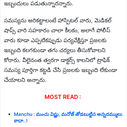
ఇబ్బందులు పడుతున్నారన్నారు.
సమస్యను అరికట్టాలంటే హాస్పిటల్ వారు, మెడికల్
షాప్స్ వారి సహకారం చాలా కీలకం, అలాగే పోలీస్
వారు కూడా ఎప్పటికప్పుడు పర్యవేక్షిస్తూ ప్రజలకు
ఇబ్బంది కలగకుండా తగు చర్యలు తీసుకోవాలని
కోరారు. వీలైనంత త్వరగా డాక్టర్స్ కాలనిలో ట్రాఫిక్
సమస్య పూర్తిగా కట్టడి చేసి ప్రజలకు ఇబ్బంది లేకుండా
చేయాలని అన్నారు.
MOST READ :
Manchu : మంచు విష్ణు, మనోజ్ తోడబుట్టిన అన్నదమ్ములు
కాదా..!