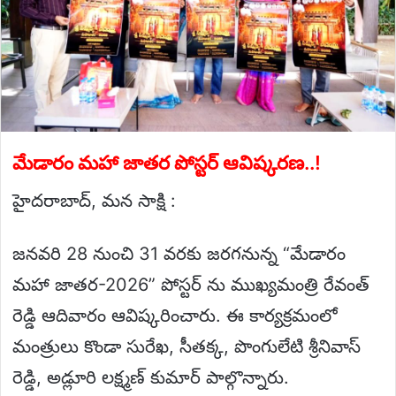
మేడారం మహా జాతర పోస్టర్ ఆవిష్కరణ..!
హైదరాబాద్, మన సాక్షి :
జనవరి 28 నుంచి 31 వరకు జరగనున్న “మేడారం
మహా జాతర-2026” పోస్టర్ ను ముఖ్యమంత్రి రేవంత్
రెడ్డి ఆదివారం ఆవిష్కరించారు. ఈ కార్యక్రమంలో
మంత్రులు కొండా సురేఖ, సీతక్క, పొంగులేటి శ్రీనివాస్
రెడ్డి, అడ్లూరి లక్ష్మణ్ కుమార్ పాల్గొన్నారు.