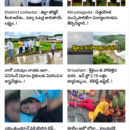
District collector : జిల్లా కలెక్టర్
Miryalaguda : చెత్తరహిత
కీలక ఆదేశం.. పక్కా ఓటర్ల జాబితాయే
మున్సిపాలిటీగా మిర్యాలగూడను
లక్ష్యం..!
తీర్చిదిద్దాలి..!
నానో ఎరువుల వాడకం ఇలా..
Srisailam : శ్రీశైలం కు పోటెత్తిన
వినిగించే విధానం రైతులకు వివరించిన
వరద.. ఇన్ ఫ్లో 2.16 లక్షల
శాస్త్రవేత్తలు..!
క్యూసెక్కులు.. లేటెస్ట్ అప్డేట్..!
ఎక్కుతుండగానే పైకి కదిలిన లిఫ్ట్‌..
కూలీల ఆటో బోల్తా… పలువురికి