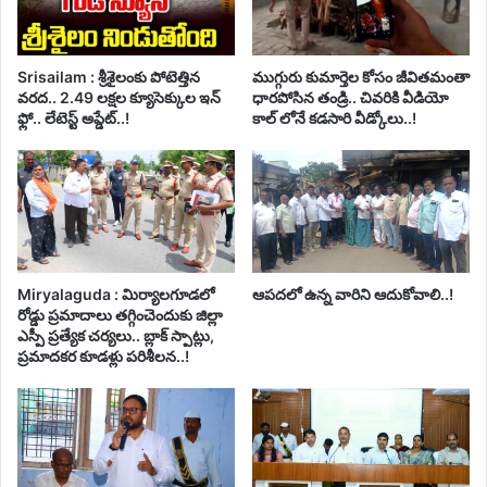
Srisailam : శ్రీశైలంకు పోటెత్తిన
ముగ్గురు కుమార్తెల కోసం జీవితమంతా
వరద.. 2.49 లక్షల క్యూసెక్కుల ఇన్
ధారపోసిన తండ్రి.. చివరికి వీడియో
ఫ్లో.. లేటెస్ట్ అప్డేట్..!
కాల్ లోనే కడసారి వీడ్కోలు..!
Miryalaguda : మిర్యాలగూడలో
ఆపదలో ఉన్న వారిని ఆదుకోవాలి..!
రోడ్డు ప్రమాదాలు తగ్గించెందుకు జిల్లా
ఎస్పీ ప్రత్యేక చర్యలు.. బ్లాక్ స్పాట్లు,
ప్రమాదకర కూడళ్లు పరిశీలన..!