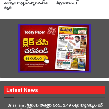
తలుపుల మధ్య ఇరుక్కొని మహిళ
తీవ్రగాయాలు..!
మృతి..!
Latest News
Srisailam : శ్రీశైలంకు పోటెత్తిన వరద.. 2.49 లక్షల క్యూసెక్కుల ఇన్