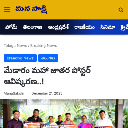
Menu
Se
హోమ్
తెలంగాణ
ఆంధ్రప్రదేశ్
రాజకీయం
సినిమా
క్రై
Telugu News
/
Breaking News
Breaking News
తెలంగాణ
మేడారం మహా జాతర పోస్టర్
ఆవిష్కరణ..!
Send
ManaSakshi
December 21, 2025
an
email