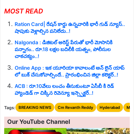
MOST READ
Ration Card| రేషన్ కార్డు ఉన్నవారికి భారీ గుడ్ న్యూస్..
షాపుకు వెళ్లాల్సిన పనిలేదు..!
Nalgonda : డిజిటల్ అరెస్ట్ పేరుతో భారీ మోసానికి
పన్నాగం.. రూ.18 లక్షల బదిలీకి యత్నం, పోలీసుల
చాకచక్యం..!
Online App : ఇక యూరియా కావాలంటే ఆన్ లైన్ యాప్
లో బుక్ చేసుకోవాల్సిందే.. ప్రారంభించిన జిల్లా కలెక్టర్..!
ACB : రూ.10వేలు లంచం తీసుకుంటూ ఏసీబీ కి రెడ్
హ్యాండెడ్ గా చిక్కిన రెవెన్యూ ఇన్స్పెక్టర్..!
Tags:
BREAKING NEWS
Cm Revanth Reddy
Hyderabad
Me
Our YouTube Channel