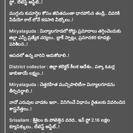
ఫ్లో.. లేటెస్ట్ అప్డేట్..!
ముగ్గురు కుమార్తెల కోసం జీవితమంతా ధారపోసిన తండ్రి.. చివరికి
వీడియో కాల్ లోనే కడసారి వీడ్కోలు..!
Miryalaguda : మిర్యాలగూడలో రోడ్డు ప్రమాదాలు తగ్గించెందుకు
జిల్లా ఎస్పీ ప్రత్యేక చర్యలు.. బ్లాక్ స్పాట్లు, ప్రమాదకర కూడళ్లు
పరిశీలన..!
ఆపదలో ఉన్న వారిని ఆదుకోవాలి..!
District collector : జిల్లా కలెక్టర్ కీలక ఆదేశం.. పక్కా ఓటర్ల
జాబితాయే లక్ష్యం..!
Miryalaguda : చెత్తరహిత మున్సిపాలిటీగా మిర్యాలగూడను
తీర్చిదిద్దాలి..!
నానో ఎరువుల వాడకం ఇలా.. వినిగించే విధానం రైతులకు వివరించిన
శాస్త్రవేత్తలు..!
Srisailam : శ్రీశైలం కు పోటెత్తిన వరద.. ఇన్ ఫ్లో 2.16 లక్షల
క్యూసెక్కులు.. లేటెస్ట్ అప్డేట్..!