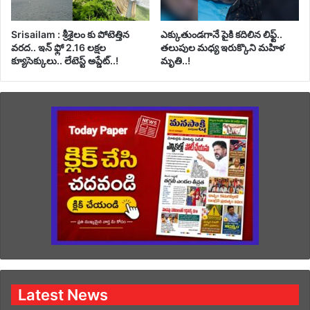
Srisailam : శ్రీశైలం కు పోటెత్తిన
ఎక్కుతుండగానే పైకి కదిలిన లిఫ్ట్‌..
వరద.. ఇన్ ఫ్లో 2.16 లక్షల
తలుపుల మధ్య ఇరుక్కొని మహిళ
క్యూసెక్కులు.. లేటెస్ట్ అప్డేట్..!
మృతి..!
Latest News