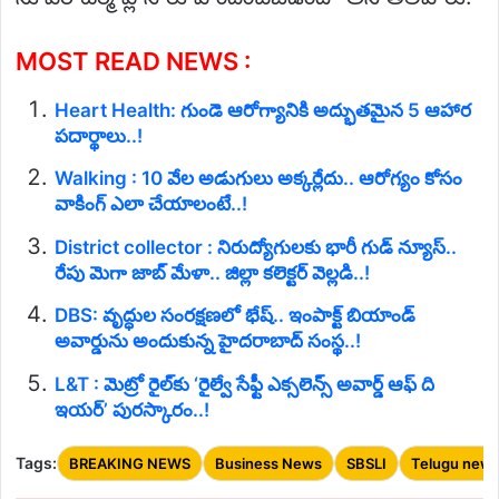
MOST READ NEWS :
Heart Health: గుండె ఆరోగ్యానికి అద్భుతమైన 5 ఆహార
పదార్థాలు..!
Walking : 10 వేల అడుగులు అక్కర్లేదు.. ఆరోగ్యం కోసం
వాకింగ్ ఎలా చేయాలంటే..!
District collector : నిరుద్యోగులకు భారీ గుడ్ న్యూస్..
రేపు మెగా జాబ్ మేళా.. జిల్లా కలెక్టర్ వెల్లడి..!
DBS: వృద్ధుల సంరక్షణలో భేష్.. ఇంపాక్ట్ బియాండ్
అవార్డును అందుకున్న హైదరాబాద్ సంస్థ..!
L&T : మెట్రో రైల్‌కు ‘రైల్వే సేఫ్టీ ఎక్సలెన్స్ అవార్డ్ ఆఫ్ ది
ఇయర్’ పురస్కారం..!
Tags:
BREAKING NEWS
Business News
SBSLI
Telugu new