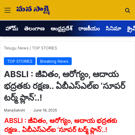
Menu
Se
హోమ్
తెలంగాణ
ఆంధ్రప్రదేశ్
రాజకీయం
సినిమా
క్రై
Telugu News
/
TOP STORIES
TOP STORIES
Breaking News
ABSLI : జీవితం, ఆరోగ్యం, ఆదాయ
భద్రతకు రక్షణ.. ఏబీఎస్‌ఎల్‌ఐ ‘సూపర్
టర్మ్ ప్లాన్’..!
Send
ManaSakshi
June 18, 2025
an
email
ABSLI : జీవితం, ఆరోగ్యం, ఆదాయ భద్రతకు
రక్షణ.. ఏబీఎస్‌ఎల్‌ఐ ‘సూపర్ టర్మ్ ప్లాన్’..!