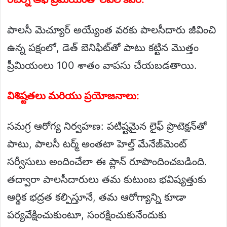
పాలసీ మెచ్యూర్ అయ్యేంత వరకు పాలసీదారు జీవించి
ఉన్న పక్షంలో, డెత్ బెనిఫిట్‌తో పాటు కట్టిన మొత్తం
ప్రీమియంలు 100 శాతం వాపసు చేయబడతాయి.
విశిష్టతలు మరియు ప్రయోజనాలు:
సమగ్ర ఆరోగ్య నిర్వహణ: పటిష్టమైన లైఫ్ ప్రొటెక్షన్‌తో
పాటు, పాలసీ టర్మ్ అంతటా హెల్త్ మేనేజ్‌మెంట్
సర్వీసులు అందించేలా ఈ ప్లాన్ రూపొందించబడింది.
తద్వారా పాలసీదారులు తమ కుటుంబ భవిష్యత్తుకు
ఆర్థిక భద్రత కల్పిస్తూనే, తమ ఆరోగ్యాన్ని కూడా
పర్యవేక్షించుకుంటూ, సంరక్షించుకునేందుకు