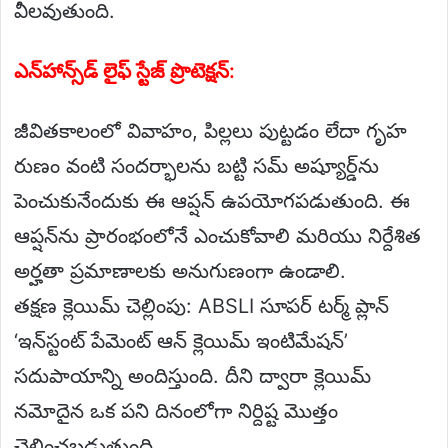
వీలవుతుంది.
ఎన్‌హాన్స్‌డ్ లైఫ్ స్టేజ్ ప్రొటెక్షన్:
జీవితకాలంలో వివాహం, పిల్లలు పుట్టడం లేదా గృహ
రుణం వంటి సందర్భాలను బట్టి సమ్ అష్యూర్డ్‌ను
పెంచుకునేందుకు ఈ ఆప్షన్ ఉపయోగపడుతుంది. ఈ
ఆప్షన్‌ను ప్రారంభంలోనే ఎంచుకోవాలి మరియు నిర్దేశిత
అర్హతా ప్రమాణాలకు అనుగుణంగా ఉండాలి.
తక్షణ క్లెయిమ్ చెల్లింపు: ABSLI సూపర్ టర్మ్ ప్లాన్
‘ఇన్‌స్టంట్ పేమెంట్ ఆన్ క్లెయిమ్ ఇంటిమేషన్’
సదుపాయాన్ని అందిస్తుంది. దీని ద్వారా క్లెయిమ్
నమోదైన ఒక పని దినంలోగా నిర్దిష్ట మొత్తం
చెల్లించబడుతుంది.