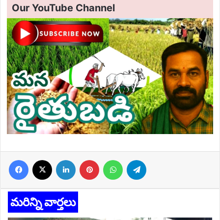
Our YouTube Channel
Facebook
X
LinkedIn
Pinterest
WhatsApp
Telegram
మరిన్ని వార్తలు