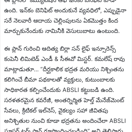
ఉంది. ఇన్‌కం బెనిఫిట్ అందుకునే వ్యవధిలో, ఎప్పుడైనా
సరే నెలవారీ ఆదాయ చెల్లింపులను ఏకమొత్తం కింద
మార్చుకునేందుకు నామినీకి వెసులుబాటు ఉంటుంది.
ఈ ప్లాన్ గురించి ఆదిత్య బిర్లా సన్ లైఫ్ ఇన్సూరెన్స్
కంపెనీ లిమిటెడ్ ఎండీ & సీఈవో మిస్టర్. కమలేష్ రావు
మాట్లాడుతూ… “దీర్ఘకాలిక భద్రత మరియు నిశ్చింతను
కలిగించే బీమా పథకాలతో వ్యక్తులు, కుటుంబాలకు
సాధికారత కల్పించేందుకు ABSLI కట్టుబడి ఉంది.
సరళతరమైన కవరేజీ, అంతర్నిర్మిత హెల్త్ మేనేజ్‌మెంట్
సేవలు, క్రిటికల్ ఇల్‌నెస్, వైకల్యం సహా జీవితపు
అనిశ్చితుల నుంచి కూడా భద్రతను అందించేలా ABSLI
సూపర్ టర్మ్ ప్లాన్ రూపొందించబడింది” అని తెలిపారు.