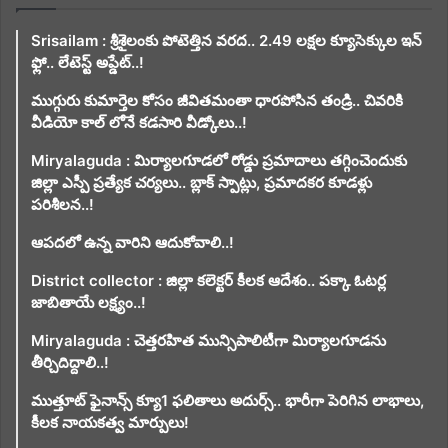
Srisailam : శ్రీశైలంకు పోటెత్తిన వరద.. 2.49 లక్షల క్యూసెక్కుల ఇన్
ఫ్లో.. లేటెస్ట్ అప్డేట్..!
ముగ్గురు కుమార్తెల కోసం జీవితమంతా ధారపోసిన తండ్రి.. చివరికి
వీడియో కాల్ లోనే కడసారి వీడ్కోలు..!
Miryalaguda : మిర్యాలగూడలో రోడ్డు ప్రమాదాలు తగ్గించెందుకు
జిల్లా ఎస్పీ ప్రత్యేక చర్యలు.. బ్లాక్ స్పాట్లు, ప్రమాదకర కూడళ్లు
పరిశీలన..!
ఆపదలో ఉన్న వారిని ఆదుకోవాలి..!
District collector : జిల్లా కలెక్టర్ కీలక ఆదేశం.. పక్కా ఓటర్ల
జాబితాయే లక్ష్యం..!
Miryalaguda : చెత్తరహిత మున్సిపాలిటీగా మిర్యాలగూడను
తీర్చిదిద్దాలి..!
ముత్తూట్ ఫైనాన్స్ క్యూ1 ఫలితాలు అదుర్స్.. భారీగా పెరిగిన లాభాలు,
కీలక నాయకత్వ మార్పులు!