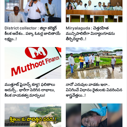
District collector : జిల్లా కలెక్టర్
Miryalaguda : చెత్తరహిత
కీలక ఆదేశం.. పక్కా ఓటర్ల జాబితాయే
మున్సిపాలిటీగా మిర్యాలగూడను
లక్ష్యం..!
తీర్చిదిద్దాలి..!
ముత్తూట్ ఫైనాన్స్ క్యూ1 ఫలితాలు
నానో ఎరువుల వాడకం ఇలా..
అదుర్స్.. భారీగా పెరిగిన లాభాలు,
వినిగించే విధానం రైతులకు వివరించిన
కీలక నాయకత్వ మార్పులు!
శాస్త్రవేత్తలు..!