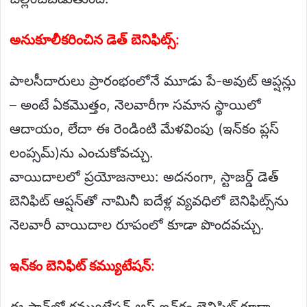
అనుకూలీకరించిన డెత్ బెనిఫిట్స్:
పాలసీదారులు ప్రారంభంలోనే మూడు పే-అవుట్ ఆప్షన్లు
– అంటే ఏకమొత్తం, నెలవారీగా సమాన స్థాయిలో
ఆదాయం, లేదా ఈ రెండింటి మేళవింపు (ఇన్‌కం ప్లస్‌
లంప్సమ్)ను ఎంచుకోవచ్చు.
వాయిదాలలో ప్రయోజనాలు: అదనంగా, స్టాజర్డ్ డెత్
బెనిఫిట్ ఆప్షన్‌తో నామినీ ఐదేళ్ల వ్యవధిలో బెనిఫిట్స్‌ను
నెలవారీ వాయిదాల రూపంలో కూడా పొందవచ్చు.
ఇన్‌కం బెనిఫిట్ కమ్యుటేషన్:
ఈ ప్లాన్‌లో కమ్యుటేషన్ ఆఫ్ ఇన్‌కం బెనిఫిట్ కూడా