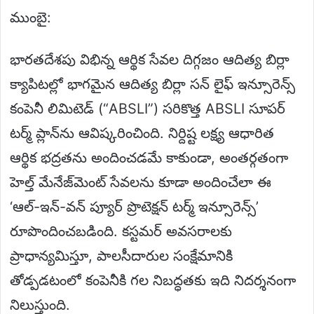
ముంబై:
భారతదేశపు విభిన్న ఆర్థిక సేవల దిగ్గజం ఆదిత్య బిర్లా
క్యాపిటల్లో భాగమైన ఆదిత్య బిర్లా సన్ లైఫ్ ఇన్సూరెన్స్
కంపెనీ లిమిటెడ్ (“ABSLI”) సరికొత్త ABSLI సూపర్
టర్మ్ ప్లాన్‌ను ఆవిష్కరించింది. నిర్దిష్ట లక్ష్య ఆధారిత
ఆర్థిక భద్రతను అందించడమే కాకుండా, అంతర్గతంగా
హెల్త్ మేనేజ్‌మెంట్ సేవలను కూడా అందించేలా ఈ
‘ఆల్-ఇన్-వన్ ప్యూర్ ప్రొటెక్షన్ టర్మ్ ఇన్సూరెన్స్’
రూపొందించబడింది. కస్టమర్ అవసరాలకు
ప్రాధాన్యమిస్తూ, పాలసీదారుల సంక్షేమానికి
తోడ్పడటంలో కంపెనీకి గల నిబద్ధతకు ఇది నిదర్శనంగా
నిలుస్తుంది.