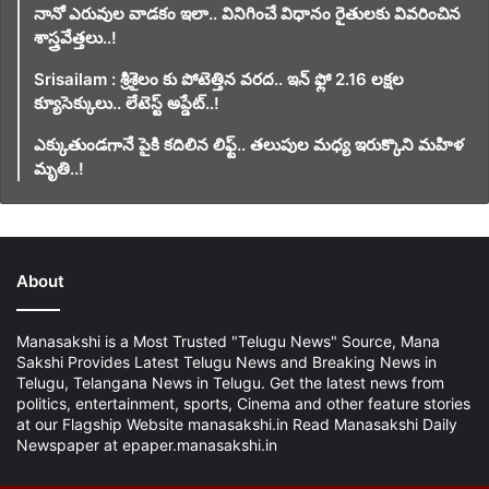
నానో ఎరువుల వాడకం ఇలా.. వినిగించే విధానం రైతులకు వివరించిన
శాస్త్రవేత్తలు..!
Srisailam : శ్రీశైలం కు పోటెత్తిన వరద.. ఇన్ ఫ్లో 2.16 లక్షల
క్యూసెక్కులు.. లేటెస్ట్ అప్డేట్..!
ఎక్కుతుండగానే పైకి కదిలిన లిఫ్ట్‌.. తలుపుల మధ్య ఇరుక్కొని మహిళ
మృతి..!
About
Manasakshi is a Most Trusted "Telugu News" Source, Mana
Sakshi Provides Latest Telugu News and Breaking News in
Telugu, Telangana News in Telugu. Get the latest news from
politics, entertainment, sports, Cinema and other feature stories
at our Flagship Website manasakshi.in Read Manasakshi Daily
Newspaper at epaper.manasakshi.in