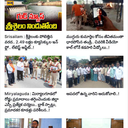
Srisailam : శ్రీశైలంకు పోటెత్తిన
ముగ్గురు కుమార్తెల కోసం జీవితమంతా
వరద.. 2.49 లక్షల క్యూసెక్కుల ఇన్
ధారపోసిన తండ్రి.. చివరికి వీడియో
ఫ్లో.. లేటెస్ట్ అప్డేట్..!
కాల్ లోనే కడసారి వీడ్కోలు..!
Miryalaguda : మిర్యాలగూడలో
ఆపదలో ఉన్న వారిని ఆదుకోవాలి..!
రోడ్డు ప్రమాదాలు తగ్గించెందుకు జిల్లా
ఎస్పీ ప్రత్యేక చర్యలు.. బ్లాక్ స్పాట్లు,
ప్రమాదకర కూడళ్లు పరిశీలన..!