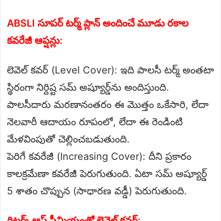
ABSLI సూపర్ టర్మ్ ప్లాన్ అందించే మూడు రకాల
కవరేజీ ఆప్షన్లు:
లెవెల్ కవర్ (Level Cover): ఇది పాలసీ టర్మ్ అంతటా
స్థిరంగా నిర్దిష్ట సమ్ అష్యూర్డ్‌ను అందిస్తుంది.
పాలసీదారు మరణానంతరం ఈ మొత్తం ఒకేసారి, లేదా
నెలవారీ ఆదాయం రూపంలో, లేదా ఈ రెండింటి
మేళవింపుతో చెల్లించబడుతుంది.
పెరిగే కవరేజీ (Increasing Cover): దీని ప్రకారం
కాలక్రమేణా కవరేజీ పెరుగుతుంది. ఏటా సమ్ అష్యూర్డ్
5 శాతం చొప్పున (సాధారణ వడ్డీ) పెరుగుతుంది.
రిటర్న్ ఆఫ్ ప్రీమియంతో లెవెల్ కవర్: