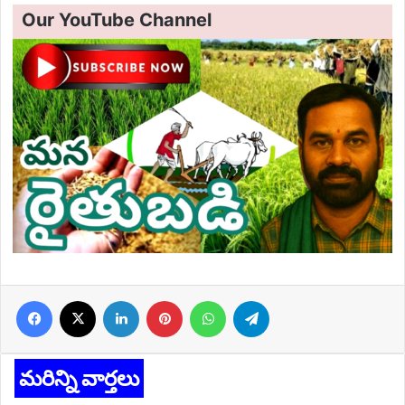
Our YouTube Channel
Facebook
X
LinkedIn
Pinterest
WhatsApp
Telegram
మరిన్ని వార్తలు