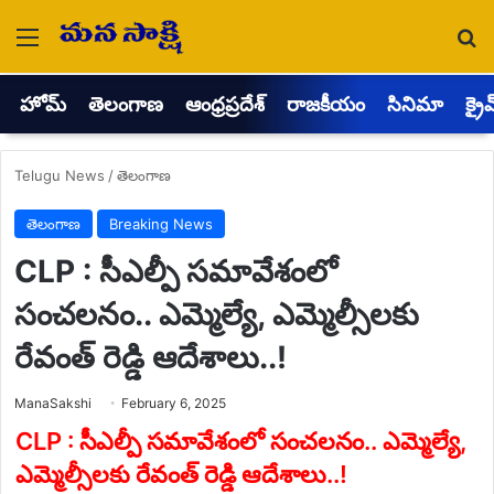
Menu
Se
హోమ్
తెలంగాణ
ఆంధ్రప్రదేశ్
రాజకీయం
సినిమా
క్రై
Telugu News
/
తెలంగాణ
తెలంగాణ
Breaking News
CLP : సీఎల్పీ సమావేశంలో
సంచలనం.. ఎమ్మెల్యే, ఎమ్మెల్సీలకు
రేవంత్ రెడ్డి ఆదేశాలు..!
Send
ManaSakshi
February 6, 2025
an
email
CLP : సీఎల్పీ సమావేశంలో సంచలనం.. ఎమ్మెల్యే,
ఎమ్మెల్సీలకు రేవంత్ రెడ్డి ఆదేశాలు..!