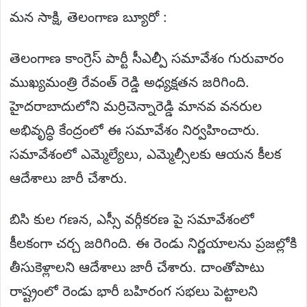
మన సాక్షి, తెలంగాణ బ్యూరో :
తెలంగాణ కాంగ్రెస్ పార్టీ సీఎల్పీ సమావేశం గురువారం
ముఖ్యమంత్రి రేవంత్ రెడ్డి అధ్యక్షతన జరిగింది.
హైదరాబాదులోని మర్రిచెన్నారెడ్డి మానవ వనరుల
అభివృద్ధి కేంద్రంలో ఈ సమావేశం నిర్వహించారు.
సమావేశంలో ఎమ్మెల్యేలు, ఎమ్మెల్సీలకు ఆయన కీలక
ఆదేశాలు జారీ చేశారు.
బిసి కుల గణన, ఎస్సీ వర్గీకరణ పై సమావేశంలో
కీలకంగా చర్చ జరిగింది. ఈ రెండు నిర్ణయాలను ప్రజల్లోకి
తీసుకెళ్లాలని ఆదేశాలు జారీ చేశారు. దాంతోపాటు
రాష్ట్రంలో రెండు భారీ బహిరంగ సభలు పెట్టాలని