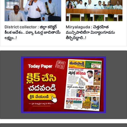
District collector : జిల్లా కలెక్టర్
Miryalaguda : చెత్తరహిత
కీలక ఆదేశం.. పక్కా ఓటర్ల జాబితాయే
మున్సిపాలిటీగా మిర్యాలగూడను
లక్ష్యం..!
తీర్చిదిద్దాలి..!