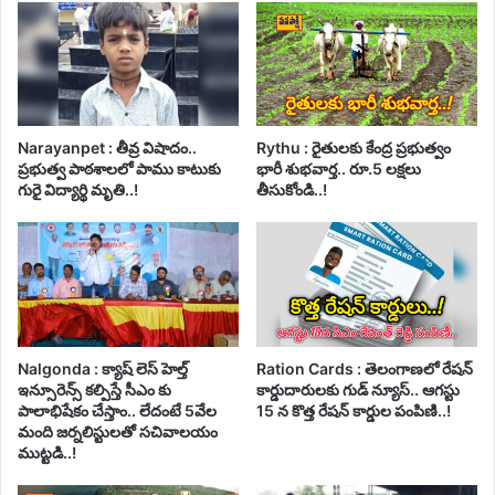
Narayanpet : తీవ్ర విషాదం..
Rythu : రైతులకు కేంద్ర ప్రభుత్వం
ప్రభుత్వ పాఠశాలలో పాము కాటుకు
భారీ శుభవార్త.. రూ.5 లక్షలు
గురై విద్యార్థి మృతి..!
తీసుకోండి..!
Nalgonda : క్యాష్ లెస్ హెల్త్
Ration Cards : తెలంగాణలో రేషన్
ఇన్సూరెన్స్ కల్పిస్తే సీఎం కు
కార్డుదారులకు గుడ్ న్యూస్.. ఆగస్టు
పాలాభిషేకం చేస్తాం.. లేదంటే 5వేల
15 న కొత్త రేషన్ కార్డుల పంపిణి..!
మంది జర్నలిస్టులతో సచివాలయం
ముట్టడి..!