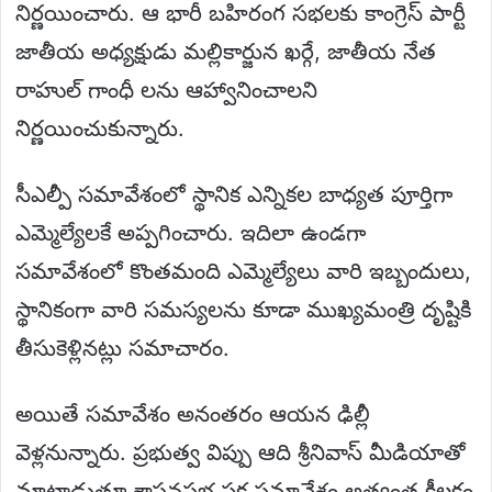
నిర్ణయించారు. ఆ భారీ బహిరంగ సభలకు కాంగ్రెస్ పార్టీ
జాతీయ అధ్యక్షుడు మల్లికార్జున ఖర్గే, జాతీయ నేత
రాహుల్ గాంధీ లను ఆహ్వానించాలని
నిర్ణయించుకున్నారు.
సీఎల్పీ సమావేశంలో స్థానిక ఎన్నికల బాధ్యత పూర్తిగా
ఎమ్మెల్యేలకే అప్పగించారు. ఇదిలా ఉండగా
సమావేశంలో కొంతమంది ఎమ్మెల్యేలు వారి ఇబ్బందులు,
స్థానికంగా వారి సమస్యలను కూడా ముఖ్యమంత్రి దృష్టికి
తీసుకెళ్లినట్లు సమాచారం.
అయితే సమావేశం అనంతరం ఆయన ఢిల్లీ
వెళ్లనున్నారు. ప్రభుత్వ విప్పు ఆది శ్రీనివాస్ మీడియాతో
మాట్లాడుతూ శాసనసభ పక్ష సమావేశం అత్యంత కీలకం