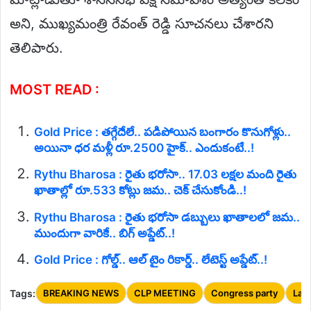
అని, ముఖ్యమంత్రి రేవంత్ రెడ్డి సూచనలు చేశారని
తెలిపారు.
MOST READ :
Gold Price : తగ్గేదేలే.. పడిపోయిన బంగారం కొనుగోళ్లు..
అయినా ధర మళ్లీ రూ.2500 హైక్.. ఎందుకంటే..!
Rythu Bharosa : రైతు భరోసా.. 17.03 లక్షల మంది రైతు
ఖాతాల్లో రూ.533 కోట్లు జమ.. చెక్ చేసుకోండి..!
Rythu Bharosa : రైతు భరోసా డబ్బులు ఖాతాలలో జమ..
ముందుగా వారికే.. బిగ్ అప్డేట్..!
Gold Price : గోల్డ్.. ఆల్ టైం రికార్డ్.. లేటెస్ట్ అప్డేట్..!
Tags:
BREAKING NEWS
CLP MEETING
Congress party
Lat