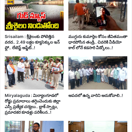
Srisailam : శ్రీశైలంకు పోటెత్తిన
ముగ్గురు కుమార్తెల కోసం జీవితమంతా
వరద.. 2.49 లక్షల క్యూసెక్కుల ఇన్
ధారపోసిన తండ్రి.. చివరికి వీడియో
ఫ్లో.. లేటెస్ట్ అప్డేట్..!
కాల్ లోనే కడసారి వీడ్కోలు..!
Miryalaguda : మిర్యాలగూడలో
ఆపదలో ఉన్న వారిని ఆదుకోవాలి..!
రోడ్డు ప్రమాదాలు తగ్గించెందుకు జిల్లా
ఎస్పీ ప్రత్యేక చర్యలు.. బ్లాక్ స్పాట్లు,
ప్రమాదకర కూడళ్లు పరిశీలన..!