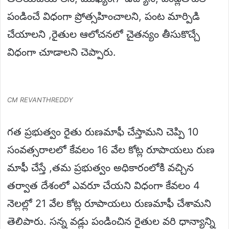
పండించే విధంగా ప్రోత్సహించాలని, పంట మార్పిడి
చేయాలని ,రైతుల ఆలోచనలో చైతన్యం తీసుకొచ్చే
విధంగా చూడాలని చెప్పారు.
CM REVANTHREDDY
గత ప్రభుత్వం రైతు రుణమాఫీ చేస్తామని చెప్పి 10
సంవత్సరాలలో కేవలం 16 వేల కోట్ల రూపాయలు రుణ
మాఫీ చేస్తే ,తమ ప్రభుత్వం అధికారంలోకి వచ్చిన
తర్వాత దేశంలో ఎవరూ చేయని విధంగా కేవలం 4
నెలల్లో 21 వేల కోట్ల రూపాయలు రుణమాఫీ చేశామని
తెలిపారు. సన్న వడ్లు పండించిన రైతుల వరి ధాన్యాన్ని