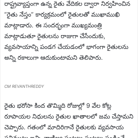
రాష్ట్రవ్యాప్తంగా ఉన్న రైతు వేదికల ద్వారా నిర్వహించిన
“రైతు నేస్తం” కార్యక్రమంలో రైతులతో ముఖాముఖి
మాట్లాడారు. ఈ సందర్భంగా ముఖ్యమంత్రి
మాట్లాడుతూ రైతులను రాజుగా చేసేందుకు,
వ్యవసాయాన్ని పండగ చేయడంలో భాగంగా రైతులను
అన్ని రకాలుగా ఆదుకుంటామని తెలిపారు.
CM REVANTHREDDY
రైతు భరోసా కింద తొమ్మిది రోజుల్లో 9 వేల కోట్ల
రూపాయల నిధులను రైతుల ఖాతాలలో జమ చేస్తామని
చెప్పారు. గతంలో మాదిరిగానే రైతులకు వ్యవసాయ
పనిముట్లు ఇచ్చి వాణిజ్య పంటలు పంటలు పండించే