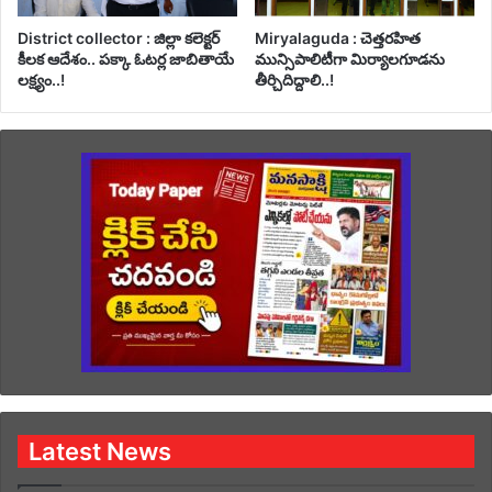
District collector : జిల్లా కలెక్టర్
Miryalaguda : చెత్తరహిత
కీలక ఆదేశం.. పక్కా ఓటర్ల జాబితాయే
మున్సిపాలిటీగా మిర్యాలగూడను
లక్ష్యం..!
తీర్చిదిద్దాలి..!
Latest News