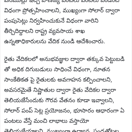
విధంగా ప్రోత్సహించాలని, ముఖ్యంగా సోలార్ ద్వారా
పంపుసెట్లు నిర్వహించుకునే విధంగా వారిని
తీర్చిదిద్దాలని రాష్ట్ర వ్యవసాయ శాఖ
ఉన్నతాధికారులను వేదిక నుండి ఆదేశించారు.
రైతు వేదికలలో అనుభవజ్ఞుల ద్వారా తక్కువ పెట్టుబడి
తో అధిక దిగుబడులు సాధించే విధంగా, నూతన
సాంకేతికత పై రైతులకు అవగాహన కల్పించాలని,
అవసరమైతే నిష్ణాతుల ద్వారా రైతు వేదికల ద్వారా
తెలియజేసేందుకు గౌరవ వేతనం కూడా ఇవ్వాలని,
సోలార్ పంప్ సెట్ల ప్రయోజనం, భూసారం ఆధారంగా ఏ
పంటలు వేస్తే మంచి లాభాలు వస్తాయో
తెలియజేయాలని, ముఖ్యంగా ఉద్యాన, పండ్లతోటల