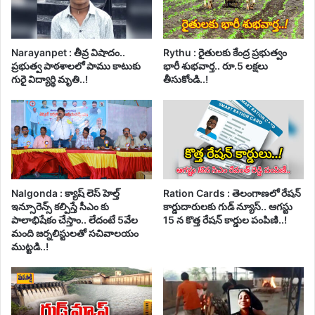
Narayanpet : తీవ్ర విషాదం..
Rythu : రైతులకు కేంద్ర ప్రభుత్వం
ప్రభుత్వ పాఠశాలలో పాము కాటుకు
భారీ శుభవార్త.. రూ.5 లక్షలు
గురై విద్యార్థి మృతి..!
తీసుకోండి..!
Nalgonda : క్యాష్ లెస్ హెల్త్
Ration Cards : తెలంగాణలో రేషన్
ఇన్సూరెన్స్ కల్పిస్తే సీఎం కు
కార్డుదారులకు గుడ్ న్యూస్.. ఆగస్టు
పాలాభిషేకం చేస్తాం.. లేదంటే 5వేల
15 న కొత్త రేషన్ కార్డుల పంపిణి..!
మంది జర్నలిస్టులతో సచివాలయం
ముట్టడి..!