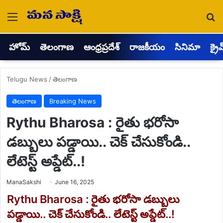
Menu
Se
హోమ్
తెలంగాణ
ఆంధ్రప్రదేశ్
రాజకీయం
సినిమా
క్రై
Telugu News
/
తెలంగాణ
తెలంగాణ
Breaking News
Rythu Bharosa : రైతు భరోసా
డబ్బులు పడ్డాయి.. చెక్ చేసుకోండి..
లేటెస్ట్ అప్డేట్..!
Send
ManaSakshi
June 16, 2025
an
email
Rythu Bharosa : రైతు భరోసా డబ్బులు
పడ్డాయి.. చెక్ చేసుకోండి.. లేటెస్ట్ అప్డేట్..!