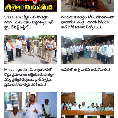
Srisailam : శ్రీశైలంకు పోటెత్తిన
ముగ్గురు కుమార్తెల కోసం జీవితమంతా
వరద.. 2.49 లక్షల క్యూసెక్కుల ఇన్
ధారపోసిన తండ్రి.. చివరికి వీడియో
ఫ్లో.. లేటెస్ట్ అప్డేట్..!
కాల్ లోనే కడసారి వీడ్కోలు..!
Miryalaguda : మిర్యాలగూడలో
ఆపదలో ఉన్న వారిని ఆదుకోవాలి..!
రోడ్డు ప్రమాదాలు తగ్గించెందుకు జిల్లా
ఎస్పీ ప్రత్యేక చర్యలు.. బ్లాక్ స్పాట్లు,
ప్రమాదకర కూడళ్లు పరిశీలన..!