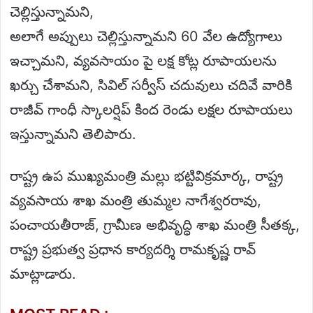
చెల్లిస్తున్నామని,
అలాగే అప్పులు చెల్లిస్తున్నామని 60 వేల ఉద్యోగాలు
ఇచ్చామని, వ్యవసాయం పై లక్ష కోట్ల రూపాయలను
ఖర్చు చేశామని, సివిల్ సర్వీస్ చదువులు చదివే వారికి
రాజీవ్ గాంధీ స్కాలర్షిప్ కింద రెండు లక్షల రూపాయలు
ఇస్తున్నామని తెలిపారు.
రాష్ట్ర ఉప ముఖ్యమంత్రి మల్లు భట్టివిక్రమార్క, రాష్ట్ర
వ్యవసాయ శాఖ మంత్రి తుమ్మల నాగేశ్వరరావు,
పంచాయతీరాజ్, గ్రామీణ అభివృద్ధి శాఖ మంత్రి సీతక్క,
రాష్ట్ర ప్రభుత్వ ప్రధాన కార్యదర్శి రామకృష్ణ రావ్
మాట్లాడారు.