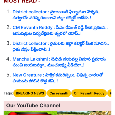
MOST READ :
District collector : ప్రజావాణకి ఫిర్యాదుల వెళ్ళవ..
సత్వరమే పరిష్కరించాలని జిల్లా కలెక్టర్ ఆదేశం.!
CM Revanth Reddy : సీఎం రేవంత్ రెడ్డి కీలక ప్రకటన..
ఆసుపత్రుల పర్యవేక్షణకు త్వరలో యాప్..!
District collector : రైతులకు జిల్లా కలెక్టర్ కీలక సూచన..
రైతు నేస్తం వీక్షించాలి..!
Manchu Lakshmi : దేవుడి దయవల్ల విమాన ప్రమాదం
నుంచి బయటపడ్డా.. మంచులక్ష్మి వీడియో..!
New Creature : పాక్షిక కనురెప్పలు, విభిన్న చారలతో
పామును పోలిన కొత్త జీవి..!
Tags:
BREAKING NEWS
Cm revanth
Cm Revanth Reddy
Ry
Our YouTube Channel