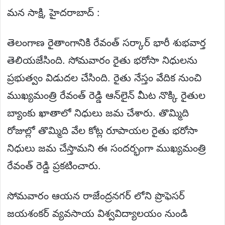
మన సాక్షి, హైదరాబాద్ :
తెలంగాణ రైతాంగానికి రేవంత్ సర్కార్ భారీ శుభవార్త
తెలియజేసింది. సోమవారం రైతు భరోసా నిధులను
ప్రభుత్వం విడుదల చేసింది. రైతు నేస్తం వేదిక నుంచి
ముఖ్యమంత్రి రేవంత్ రెడ్డి ఆన్‌లైన్ మీట నొక్కి రైతుల
బ్యాంకు ఖాతాలో నిధులు జమ చేశారు. తొమ్మిది
రోజుల్లో తొమ్మిది వేల కోట్ల రూపాయల రైతు భరోసా
నిధులు జమ చేస్తామని ఈ సందర్భంగా ముఖ్యమంత్రి
రేవంత్ రెడ్డి ప్రకటించారు.
సోమవారం ఆయన రాజేంద్రనగర్ లోని ప్రొఫెసర్
జయశంకర్ వ్యవసాయ విశ్వవిద్యాలయం నుండి