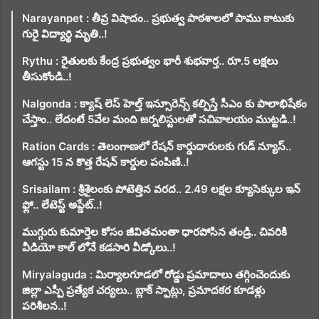
Narayanpet : తీవ్ర విషాదం.. ప్రభుత్వ పాఠశాలలో పాము కాటుకు
గురై విద్యార్థి మృతి..!
Rythu : రైతులకు కేంద్ర ప్రభుత్వం భారీ శుభవార్త.. రూ.5 లక్షలు
తీసుకోండి..!
Nalgonda : క్యాష్ లెస్ హెల్త్ ఇన్సూరెన్స్ కల్పిస్తే సీఎం కు పాలాభిషేకం
చేస్తాం.. లేదంటే 5వేల మంది జర్నలిస్టులతో సచివాలయం ముట్టడి..!
Ration Cards : తెలంగాణలో రేషన్ కార్డుదారులకు గుడ్ న్యూస్..
ఆగస్టు 15 న కొత్త రేషన్ కార్డుల పంపిణి..!
Srisailam : శ్రీశైలంకు పోటెత్తిన వరద.. 2.49 లక్షల క్యూసెక్కుల ఇన్
ఫ్లో.. లేటెస్ట్ అప్డేట్..!
ముగ్గురు కుమార్తెల కోసం జీవితమంతా ధారపోసిన తండ్రి.. చివరికి
వీడియో కాల్ లోనే కడసారి వీడ్కోలు..!
Miryalaguda : మిర్యాలగూడలో రోడ్డు ప్రమాదాలు తగ్గించెందుకు
జిల్లా ఎస్పీ ప్రత్యేక చర్యలు.. బ్లాక్ స్పాట్లు, ప్రమాదకర కూడళ్లు
పరిశీలన..!