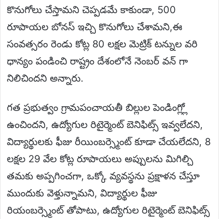
కొనుగోలు చేస్తామని చెప్పడమే కాకుండా, 500
రూపాయల బోనస్ ఇచ్చి కొనుగోలు చేశామని,ఈ
సంవత్సరం రెండు కోట్ల 80 లక్షల మెట్రిక్ టన్నుల వరి
ధాన్యం పండించి రాష్ట్రం దేశంలోనే నెంబర్ వన్ గా
నిలిచిందని అన్నారు.
గత ప్రభుత్వం గ్రామపంచాయతీ బిల్లుల పెండింగ్ల్లో
ఉంచిందని, ఉద్యోగుల రిటైర్మెంట్ బెనిఫిట్స్ ఇవ్వలేదని,
విద్యార్థులకు ఫీజు రీయింబర్స్మెంట్ కూడా చేయలేదని, 8
లక్షల 29 వేల కోట్ల రూపాయలు అప్పులను మిగిల్చి
తమకు అప్పగించగా, ఒక్కో వ్యవస్థను ప్రక్షాళన చేస్తూ
ముందుకు వెళ్తున్నామని, విద్యార్థుల ఫీజు
రియంబర్స్మెంట్ తోపాటు, ఉద్యోగుల రిటైర్మెంట్ బెనిఫిట్స్