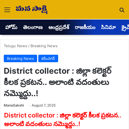
Menu
Se
హోమ్
తెలంగాణ
ఆంధ్రప్రదేశ్
రాజకీయం
సినిమా
క్రై
Telugu News
/
Breaking News
Breaking News
కరీంనగర్
District collector : జిల్లా కలెక్టర్
కీలక ప్రకటన.. అలాంటి వదంతులు
నమ్మొద్దు..!
Send
ManaSakshi
August 7, 2025
an
email
District collector : జిల్లా కలెక్టర్ కీలక ప్రకటన..
అలాంటి వదంతులు నమ్మొద్దు..!