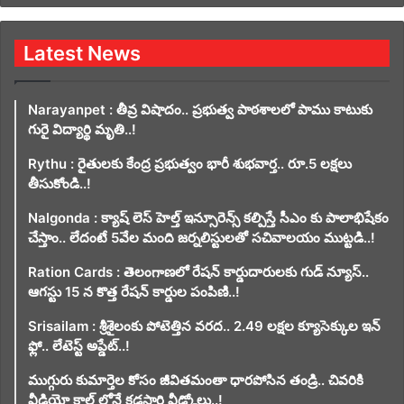
Latest News
Narayanpet : తీవ్ర విషాదం.. ప్రభుత్వ పాఠశాలలో పాము కాటుకు
గురై విద్యార్థి మృతి..!
Rythu : రైతులకు కేంద్ర ప్రభుత్వం భారీ శుభవార్త.. రూ.5 లక్షలు
తీసుకోండి..!
Nalgonda : క్యాష్ లెస్ హెల్త్ ఇన్సూరెన్స్ కల్పిస్తే సీఎం కు పాలాభిషేకం
చేస్తాం.. లేదంటే 5వేల మంది జర్నలిస్టులతో సచివాలయం ముట్టడి..!
Ration Cards : తెలంగాణలో రేషన్ కార్డుదారులకు గుడ్ న్యూస్..
ఆగస్టు 15 న కొత్త రేషన్ కార్డుల పంపిణి..!
Srisailam : శ్రీశైలంకు పోటెత్తిన వరద.. 2.49 లక్షల క్యూసెక్కుల ఇన్
ఫ్లో.. లేటెస్ట్ అప్డేట్..!
ముగ్గురు కుమార్తెల కోసం జీవితమంతా ధారపోసిన తండ్రి.. చివరికి
వీడియో కాల్ లోనే కడసారి వీడ్కోలు..!