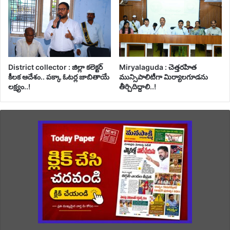
District collector : జిల్లా కలెక్టర్
Miryalaguda : చెత్తరహిత
కీలక ఆదేశం.. పక్కా ఓటర్ల జాబితాయే
మున్సిపాలిటీగా మిర్యాలగూడను
లక్ష్యం..!
తీర్చిదిద్దాలి..!