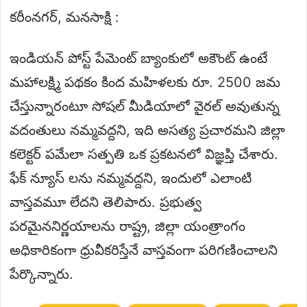
కరీంనగర్, మనసాక్షి :
ఇండియన్ పోస్ట్ పేమెంట్ బ్యాంకులో అకౌంట్ ఉంటే
మహాలక్ష్మి పథకం కింద మహిళలకు రూ. 2500 జమ
చేస్తున్నారంటూ సోషల్ మీడియాలో వైరల్ అవుతున్న
వదంతులు నమ్మవద్దని, ఇది అసత్య ప్రచారమని జిల్లా
కలెక్టర్ పమేలా సత్పతి ఒక ప్రకటనలో విజ్ఞప్తి చేశారు.
ఫేక్ న్యూస్ లను నమ్మవద్దని, ఇందులో ఎలాంటి
వాస్తవమూ లేదని తెలిపారు. ప్రభుత్వ
పరమైననిర్ణయాలను రాష్ట్ర, జిల్లా యంత్రాంగం
అధికారికంగా ధ్రువీకరిస్తేనే వాస్తవంగా పరిగణించాలని
పేర్కొన్నారు.