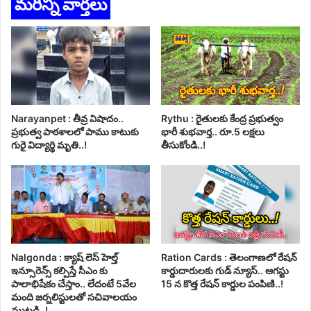
మరిన్ని వార్తలు
Narayanpet : తీవ్ర విషాదం..
Rythu : రైతులకు కేంద్ర ప్రభుత్వం
ప్రభుత్వ పాఠశాలలో పాము కాటుకు
భారీ శుభవార్త.. రూ.5 లక్షలు
గురై విద్యార్థి మృతి..!
తీసుకోండి..!
Nalgonda : క్యాష్ లెస్ హెల్త్
Ration Cards : తెలంగాణలో రేషన్
ఇన్సూరెన్స్ కల్పిస్తే సీఎం కు
కార్డుదారులకు గుడ్ న్యూస్.. ఆగస్టు
పాలాభిషేకం చేస్తాం.. లేదంటే 5వేల
15 న కొత్త రేషన్ కార్డుల పంపిణి..!
మంది జర్నలిస్టులతో సచివాలయం
ముట్టడి..!