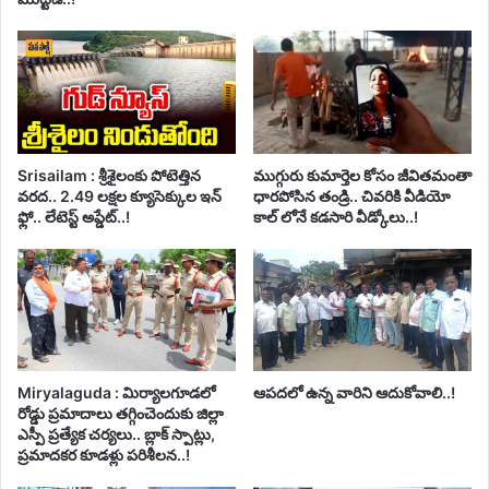
Srisailam : శ్రీశైలంకు పోటెత్తిన
ముగ్గురు కుమార్తెల కోసం జీవితమంతా
వరద.. 2.49 లక్షల క్యూసెక్కుల ఇన్
ధారపోసిన తండ్రి.. చివరికి వీడియో
ఫ్లో.. లేటెస్ట్ అప్డేట్..!
కాల్ లోనే కడసారి వీడ్కోలు..!
Miryalaguda : మిర్యాలగూడలో
ఆపదలో ఉన్న వారిని ఆదుకోవాలి..!
రోడ్డు ప్రమాదాలు తగ్గించెందుకు జిల్లా
ఎస్పీ ప్రత్యేక చర్యలు.. బ్లాక్ స్పాట్లు,
ప్రమాదకర కూడళ్లు పరిశీలన..!